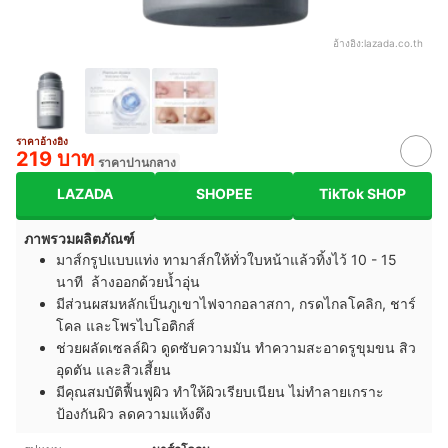
อ้างอิง:
lazada.co.th
ราคาอ้างอิง
219 บาท
ราคาปานกลาง
LAZADA
SHOPEE
TikTok SHOP
ภาพรวมผลิตภัณฑ์
มาส์กรูปแบบแท่ง ทามาส์กให้ทั่วใบหน้าแล้วทิ้งไว้ 10 - 15
นาที ล้างออกด้วยน้ำอุ่น
มีส่วนผสมหลักเป็นภูเขาไฟจากอลาสกา, กรดไกลโคลิก, ชาร์
โคล และโพรไบโอติกส์
ช่วยผลัดเซลล์ผิว ดูดซับความมัน ทำความสะอาดรูขุมขน สิว
อุดตัน และสิวเสี้ยน
มีคุณสมบัติฟื้นฟูผิว ทำให้ผิวเรียบเนียน ไม่ทำลายเกราะ
ป้องกันผิว ลดความแห้งตึง