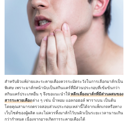
สำหรับผิวแพ้ง่ายและระคายเคืองควรระมัดระวังในการเลือกมาส์กเป็น
พิเศษ เพราะมาส์กหน้านับเป็นสกินแคร์ที่มีส่วนประกอบที่เข้มข้นกว่า
สกินแคร์ประเภทอื่น ๆ จึงขอแนะนำให้
หลีกเลี่ยงมาส์กที่มีส่วนผสมของ
สารระคายเคือง
ต่าง ๆ เช่น น้ำหอม แอลกอฮอล์ พาราเบน เป็นต้น
โดยคุณสามารถตรวจสอบส่วนประกอบเหล่านี้ได้จากแพ็กเกจหรือทาง
เว็บไซต์ของผู้ผลิต และไม่ควรทิ้งมาส์กไว้บนผิวเป็นระยะเวลานานเกิน
กว่ากำหนด เนื่องจากอาจเกิดการระคายเคืองได้