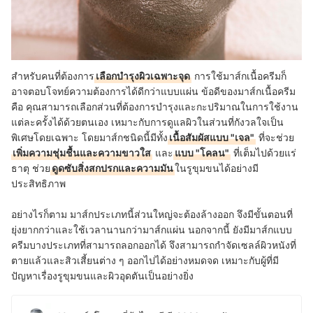
สำหรับคนที่ต้องการ
เลือกบำรุงผิวเฉพาะจุด
การใช้มาส์กเนื้อครีมก็
อาจตอบโจทย์ความต้องการได้ดีกว่าแบบแผ่น ข้อดีของมาส์กเนื้อครีม
คือ คุณสามารถเลือกส่วนที่ต้องการบำรุงและกะปริมาณในการใช้งาน
แต่ละครั้งได้ด้วยตนเอง เหมาะกับการดูแลผิวในส่วนที่กังวลใจเป็น
พิเศษโดยเฉพาะ โดยมาส์กชนิดนี้มีทั้ง
เนื้อสัมผัสแบบ "เจล"
ที่จะช่วย
เพิ่มความชุ่มชื้นและความขาวใส
และ
แบบ "โคลน"
ที่เต็มไปด้วยแร่
ธาตุ ช่วย
ดูดซับสิ่งสกปรกและความมัน
ในรูขุมขนได้อย่างมี
ประสิทธิภาพ
อย่างไรก็ตาม มาส์กประเภทนี้ส่วนใหญ่จะต้องล้างออก จึงมีขั้นตอนที่
ยุ่งยากกว่าและใช้เวลานานกว่ามาส์กแผ่น นอกจากนี้ ยังมีมาส์กแบบ
ครีมบางประเภทที่สามารถลอกออกได้ จึงสามารถกำจัดเซลล์ผิวหนังที่
ตายแล้วและสิวเสี้ยนต่าง ๆ ออกไปได้อย่างหมดจด เหมาะกับผู้ที่มี
ปัญหาเรื่องรูขุมขนและผิวอุดตันเป็นอย่างยิ่ง