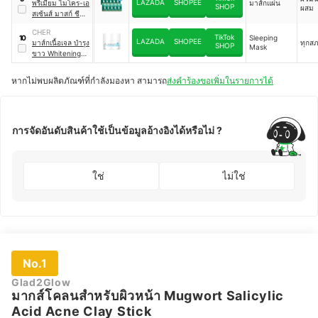
LAZADA
SHOPEE
พรีเมี่ยม ไมโคร-เอ
มาส์กแผ่น
SHOP
ผสม
สเซ้นส์ มาสก์ ชีท
Premium Acne
CHER
Care Micro -
TikTok
Sleeping
10
LAZADA
SHOPEE
มาส์กเนื้อเจล บำรุง
ทุกส
Essence Mask
SHOP
Mask
ขาว Whitening
Sheet
Solution Sleeping
Mask
หากไม่พบผลิตภัณฑ์ที่กำลังมองหา สามารถ
ส่งคำร้องขอเพิ่มในรายการได้
การจัดอันดับสินค้าใช้เป็นข้อมูลอ้างอิงได้หรือไม่ ?
ใช่
ไม่ใช่
No.1
Glad2Glow
มากส์โคลนสำหรับผิวหน้า Mugwort Salicylic
Acid Acne Clay Stick