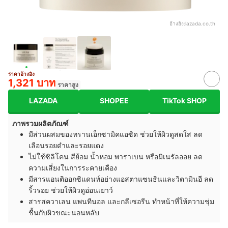
อ้างอิง:
lazada.co.th
ราคาอ้างอิง
1,321 บาท
ราคาสูง
LAZADA
SHOPEE
TikTok SHOP
ภาพรวมผลิตภัณฑ์
มีส่วนผสมของทรานเอ็กซามิคแอซิด ช่วยให้ผิวดูสดใส ลด
เลือนรอยดำและรอยแดง
ไม่ใช้ซิลิโคน สีย้อม น้ำหอม พาราเบน หรือมิเนรัลออย ลด
ความเสี่ยงในการระคายเคือง
มีสารแอนติออกซิแดนท์อย่างแอสตาแซนธินและวิตามินอี ลด
ริ้วรอย ช่วยให้ผิวดูอ่อนเยาว์
สารสควาเลน แพนทีนอล และกลีเซอรีน ทำหน้าที่ให้ความชุ่ม
ชื้นกับผิวขณะนอนหลับ