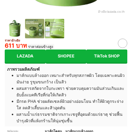
อ้างอิง:
lazada.co.th
ราคาอ้างอิง
611 บาท
ราคาค่อนข้างสูง
LAZADA
SHOPEE
TikTok SHOP
ภาพรวมผลิตภัณฑ์
มาส์กแบบล้างออก เหมาะสำหรับทุกสภาพผิว โดยเฉพาะคนผิว
มันง่าย รูขุมขนกว้าง เป็นสิว
ผสมสารสกัดจากใบกะเพรา ช่วยควบคุมความมันส่วนเกินและ
ยับยั้งแบคทีเรียที่ก่อให้เกิดสิว
มีกรด PHA ช่วยผลัดเซลล์ผิวอย่างอ่อนโยน ทำให้ผิวดูกระจ่าง
ใส ลดสิวเสี้ยนและสิวอุดตัน
ผสานน้ำแร่ธรรมชาติจากเกาะเชจูที่อุดมด้วยแร่ธาตุ ช่วยฟื้น
บำรุงผิวที่แห้งกร้านให้นุ่มชุ่มชื้น
รูปแบบ
มาส์กโคลน、มาส์กแบบล้างออก