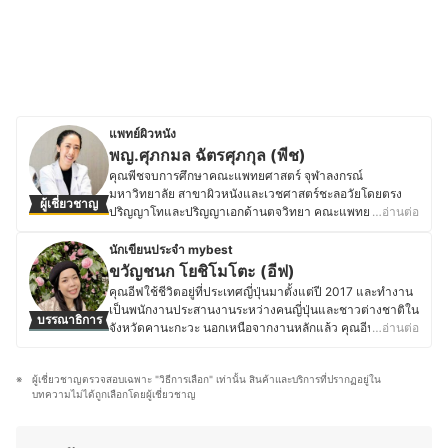
แพทย์ผิวหนัง
พญ.ศุภกมล ฉัตรศุภกุล (พีช)
คุณพีชจบการศึกษาคณะแพทยศาสตร์ จุฬาลงกรณ์
มหาวิทยาลัย สาขาผิวหนังและเวชศาสตร์ชะลอวัยโดยตรง
ผู้เชี่ยวชาญ
ปริญญาโทและปริญญาเอกด้านตจวิทยา คณะแพทยศาสตร์
…อ่านต่อ
จุฬาลงกรณ์มหาวิทยาลัย รวมทั้งยังมีวุฒิบัตรเวชศาสตร์ด้าน
ชะลอวัย American Board of Antiaging (A4M) ซึ่งนอกเหนือ
นักเขียนประจำ mybest
จากคุณวุฒิต่าง ๆ แล้ว ส่วนตัวคุณพีชยังชื่นชอบการดูแลตัว
ขวัญชนก โยชิโมโตะ (อีฟ)
เองในด้านสุขภาพผิวและเส้นผมเป็นพิเศษ จึงชอบที่จะศึกษา
คุณอีฟใช้ชีวิตอยู่ที่ประเทศญี่ปุ่นมาตั้งแต่ปี 2017 และทำงาน
เกี่ยวกับผลิตภัณฑ์บำรุงผิวทั้งยี่ห้อต่าง ๆ และเวชสำอาง รวม
เป็นพนักงานประสานงานระหว่างคนญี่ปุ่นและชาวต่างชาติใน
บรรณาธิการ
ทั้งมีความสนใจเกี่ยวกับนวัตกรรมการดูแลสุขภาพเป็นพิเศษ
จังหวัดคานะกะวะ นอกเหนือจากงานหลักแล้ว คุณอีฟยัง
…อ่านต่อ
ไม่ว่าจะเป็นการทำเลเซอร์ สกินแคร์ หรือกลุ่มสกินบูสเตอร์ที่จะ
ทำงานเป็นล่ามฟรีแลนซ์และมีความสนใจในเรื่องเครื่อง
ช่วยดูแลและฟื้นฟูผิวให้มีสุขภาพดีมากขึ้น ปัจจุบันคุณพีช
สำอางและสกินแคร์ โดยชอบติดตามเทรนด์ความงามทั้งจาก
ทำงานที่โรงพยาบาลเอกชน โดยใช้วิชาชีพในการตรวจรักษา
ผู้เชี่ยวชาญตรวจสอบเฉพาะ "วิธีการเลือก" เท่านั้น สินค้าและบริการที่ปรากฏอยู่ใน
แบรนด์ญี่ปุ่นและอื่น ๆ ทดลองผลิตภัณฑ์ และอ่านรีวิวเกี่ยวกับ
โรคผิวหนังทั่วไป คอยให้คำปรึกษาด้านผิวพรรณและการ
บทความไม่ได้ถูกเลือกโดยผู้เชี่ยวชาญ
เครื่องสำอางและสกินแคร์อยู่เสมอ นอกจากนี้ ยังมี
ออกแบบรูปหน้าให้กับทั้งชาวไทยและต่างชาติ อีกทั้งยังให้
ประสบการณ์แต่งหน้าสำหรับงานต่าง ๆ ทั้งในไทยและญี่ปุ่น
ความรู้และความเข้าใจแก่บุคคลทั่วไปเกี่ยวกับสุขภาพ
ไม่ว่าจะเป็นแต่งหน้าเจ้าสาว แต่งหน้ารับปริญญา หรือแต่ง
ร่างกายและการดูแลผิว โดยคุณพีชมองว่าผิวของคนเราจะมา