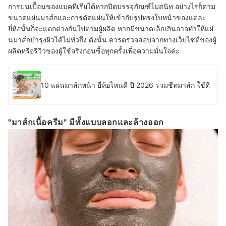
การปนเปื้อนของแบคทีเรียได้หากปิดบรรจุภัณฑ์ไม่สนิท อย่างไรก็ตาม
ขนาดแผ่นมาส์กและการตัดแผ่นให้เข้ากับรูปทรงใบหน้าของแต่ละ
ยี่ห้อนั้นก็จะแตกต่างกันไปตามผู้ผลิต หากมีขนาดเล็กเกินอาจทำให้แผ่
นมาส์กบำรุงผิวได้ไม่ทั่วถึง ดังนั้น ควรตรวจสอบจากทางเว็บไซต์ของผู้
ผลิตหรือรีวิวของผู้ใช้จริงก่อนซื้อทุกครั้งเพื่อความมั่นใจค่ะ
10 แผ่นมาส์กหน้า ยี่ห้อไหนดี ปี 2026 รวมชีทมาส์ก ใช้ดี
"มาส์กเนื้อครีม" มีทั้งแบบลอกและล้างออก