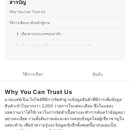
สารบัญ
หน้าออกงาน ทำให้คุณอีฟเข้าใจการเลือกใช้ผลิตภัณฑ์ให้
พร้อมกับปัญหาเฉพาะแต่ละบุคคล ดังนั้นการเลือกผลิตภัณฑ์
เหมาะกับสภาพผิวและโอกาสต่าง ๆ ซึ่งนอกจากด้านความ
ต่าง ๆ จึงควรศึกษาให้ดีก่อนตัดสินใจใช้งานเพื่อให้ได้
Why You Can Trust Us
งามแล้ว คุณอีฟยังรักการทำอาหาร โดยเฉพาะการคิดค้นสูตร
ผลิตภัณฑ์ที่เหมาะสมและปลอดภัยกับตนเองมากที่สุด
ใหม่ ๆ ที่ผสมผสานระหว่างอาหารไทยและญี่ปุ่น รวมถึงสอนทำ
ประวัติของ พญ.ศุภกมล ฉัตรศุภกุล (พีช)
อาหารไทยให้กับคนญี่ปุ่นเป็นครั้งคราว จึงชอบทดลองวัตถุดิบ
วิธีการเลือกมาส์กหน้าผู้ชาย
ที่หาได้ในญี่ปุ่น และปรับรสชาติให้เข้ากับวัฒนธรรมการกิน
ของที่นี่ อีกทั้งยังสนุกกับการแบ่งปันเรื่องราวเกี่ยวกับความงาม
1
เลือกตามประเภทของมาส์ก
และอาหาร ไม่ว่าจะเป็นเทคนิคแต่งหน้า การเลือกสกินแคร์
หรือการสร้างสรรค์เมนูใหม่ ๆ เพื่อให้ผู้อ่านสามารถนำไปปรับ
2
เลือกมาส์กหน้าที่มีส่วนประกอบเหมาะกับสภาพผิว
ใช้ในชีวิตประจำวันได้อย่างมีประโยชน์
ประวัติของ ขวัญชนก โยชิโมโตะ (อีฟ)
3
เลือก Sleeping Mask ใช้งานง่าย สะดวกสำหรับผู้ชาย
10 มาส์กหน้าผู้ชาย ยี่ห้อไหนดี แบบครีม แผ่นมาส์ก
วิธีการเลือก
อันดับ
Why You Can Trust Us
มายเบสท์เป็นเว็บไซต์ที่มีการจัดทำฐานข้อมูลสินค้าที่มีการเพิ่มข้อมูล
สินค้าเข้าไปมากกว่า 2,000 รายการในแต่ละเดือน ซึ่งในแต่ละ
บทความเราได้ใช้เวลาในการจัดทำเนื้อหาและทำการค้นคว้าข้อมูลมา
อย่างละเอียด รวมทั้งสัมภาษณ์และตรวจสอบข้อมูลโดยผู้เชี่ยวชาญใน
แต่ละด้าน เพื่อนำความรู้และข้อมูลเชิงลึกทั้งหมดนี้มาส่งมอบเป็น