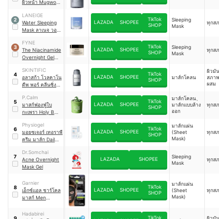
ผิวหน้า Mugwort
Salicylic Acid
LANEIGE
Acne Clay Stick
TikTok
Sleeping
2
LAZADA
SHOPEE
Water Sleeping
ทุกส
SHOP
Mask
Mask ลาเนจ วอ
เตอร์ สลิปปิ้งมาส์ก
FYNE
อีเอ็กซ์
TikTok
Sleeping
3
LAZADA
SHOPEE
The Niacinamide
ทุกส
SHOP
Mask
Overnight Gel
Mask
SKINTIFIC
ผิวมั
TikTok
4
LAZADA
SHOPEE
อลาสก้า โวลคาโน
มาส์กโคลน
สภาพ
SHOP
ผสม
ดีพ พอร์ คลีนซิ่ง
เคลย์ มาส์ก สติ๊ก
P.Calm
มาส์กโคลน、
Alaska Volcano
TikTok
5
LAZADA
SHOPEE
มาสก์ฟองฟู่ใบ
มาส์กแบบล้าง
ทุกส
Clay Mask Stick
SHOP
ออก
กะเพรา Holy Basil
Bubble Deep
Physiogel
มาส์กแผ่น
Mask
TikTok
6
LAZADA
SHOPEE
มอยซเจอร์ เทอราพี
(Sheet
ทุกส
SHOP
Mask)
ครีม มาส์ก Daily
Moisture
Dr.Somchai
Therapy Cream
Sleeping
7
LAZADA
SHOPEE
Acne Overnight
ทุกส
Mask
Mask
Mask Gel
Garnier
มาส์กแผ่น
TikTok
8
LAZADA
SHOPEE
เอ็กซ์แอล ชาร์โคล
(Sheet
ทุกส
SHOP
Mask)
มาสก์ Men
Chacoal Mask
Turbo Bright
Hadabirei
TikTok
ผิวมั
9