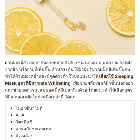
ผิวหมองมีสาเหตุจากหลากหลายปัจจัย เช่น แสงแดด มลภาวะ รอยดำ
จากสิว หรืออายุที่เพิ่มขึ้น ล้วนกระตุ้นให้ผิวมีปริมาณเม็ดสีเพิ่มขึ้นจน
ทำให้ผิวหมองคล้ำและมีจุดด่างดำ จึงขอแนะนำให้
เลือกใช้ Sleeping
Mask สูตรที่มีสารกลุ่ม Whitening
เพื่อช่วยผลัดเซลล์ผิวชั้นนอกออก
และช่วยลดการสะสมของเม็ดสีเมลานินด้วย โดยแนะนำให้เลือกสูตร
ที่มีส่วนผสมตัวใดตัวหนึ่งเหล่านี้ ได้แก่
ไนอาซินาไมด์
AHA
วิตามินซี
สารสกัดชะเอมเทศ
ถั่วเหลือง