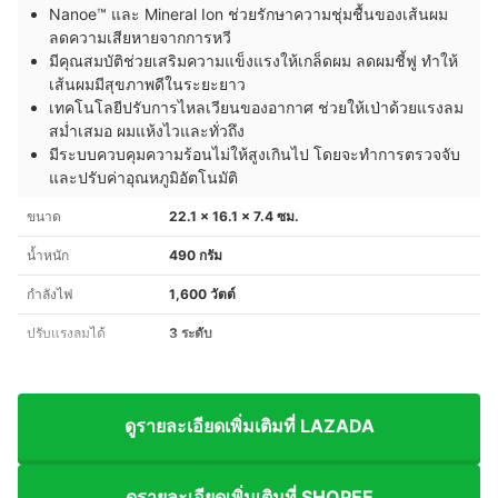
Nanoe™ และ Mineral Ion ช่วยรักษาความชุ่มชื้นของเส้นผม
ลดความเสียหายจากการหวี
มีคุณสมบัติช่วยเสริมความแข็งแรงให้เกล็ดผม ลดผมชี้ฟู ทำให้
เส้นผมมีสุขภาพดีในระยะยาว
เทคโนโลยีปรับการไหลเวียนของอากาศ ช่วยให้เป่าด้วยแรงลม
สม่ำเสมอ ผมแห้งไวและทั่วถึง
มีระบบควบคุมความร้อนไม่ให้สูงเกินไป โดยจะทำการตรวจจับ
และปรับค่าอุณหภูมิอัตโนมัติ
ขนาด
22.1 x 16.1 x 7.4 ซม.
น้ำหนัก
490 กรัม
กำลังไฟ
1,600 วัตต์
ปรับแรงลมได้
3 ระดับ
ดูรายละเอียดเพิ่มเติมที่ LAZADA
ดูรายละเอียดเพิ่มเติมที่ SHOPEE