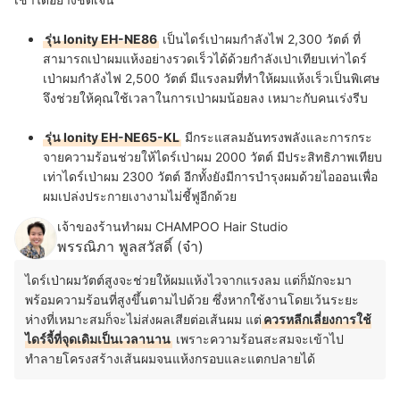
รุ่น Ionity EH-NE86
เป็นไดร์เป่าผมกำลังไฟ 2,300 วัตต์ ที่
สามารถเป่าผมแห้งอย่างรวดเร็วได้ด้วยกำลังเป่าเทียบเท่าไดร์
เป่าผมกำลังไฟ 2,500 วัตต์ มีแรงลมที่ทำให้ผมแห้งเร็วเป็นพิเศษ
จึงช่วยให้คุณใช้เวลาในการเป่าผมน้อยลง เหมาะกับคนเร่งรีบ
รุ่น Ionity EH-NE65-KL
มีกระแสลมอันทรงพลังและการกระ
จายความร้อนช่วยให้ไดร์เป่าผม 2000 วัตต์ มีประสิทธิภาพเทียบ
เท่าไดร์เป่าผม 2300 วัตต์ อีกทั้งยังมีการบำรุงผมด้วยไอออนเพื่อ
ผมเปล่งประกายเงางามไม่ชี้ฟูอีกด้วย
เจ้าของร้านทำผม CHAMPOO Hair Studio
พรรณิภา พูลสวัสดิ์ (จ๋า)
ไดร์เป่าผมวัตต์สูงจะช่วยให้ผมแห้งไวจากแรงลม แต่ก็มักจะมา
พร้อมความร้อนที่สูงขึ้นตามไปด้วย ซึ่งหากใช้งานโดยเว้นระยะ
ห่างที่เหมาะสมก็จะไม่ส่งผลเสียต่อเส้นผม แต่
ควรหลีกเลี่ยงการใช้
ไดร์จี้ที่จุดเดิมเป็นเวลานาน
เพราะความร้อนสะสมจะเข้าไป
ทำลายโครงสร้างเส้นผมจนแห้งกรอบและแตกปลายได้