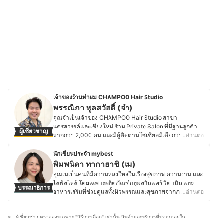
เจ้าของร้านทำผม CHAMPOO Hair Studio
พรรณิภา พูลสวัสดิ์ (จ๋า)
คุณจ๋าเป็นเจ้าของ CHAMPOO Hair Studio สาขา
นครสวรรค์และเชียงใหม่ ร้าน Private Salon ที่มีฐานลูกค้า
ผู้เชี่ยวชาญ
มากกว่า 2,000 คน และมีผู้ติดตามโซเชียลมีเดียกว่า 6,000
…อ่านต่อ
คน โดยดูแลทั้งคุณภาพงานทำผม ความพึงพอใจของลูกค้า
การคัดเลือกผลิตภัณฑ์ และการตลาดของร้านทั้งหมด โดยคุณ
นักเขียนประจำ mybest
จ๋าเริ่มต้นจากการช่วยบริหารร้านของครอบครัว ก่อนจะพัฒนา
พิมพนิดา ทากาฮาชิ (เม)
ทักษะด้านการทำผมและสร้างแบรนด์ของตัวเอง จนประสบ
คุณเมเป็นคนที่มีความหลงใหลในเรื่องสุขภาพ ความงาม และ
ความสำเร็จในการเปิดร้านสาขาแรกและขยายธุรกิจสู่
ไลฟ์สไตล์ โดยเฉพาะผลิตภัณฑ์กลุ่มสกินแคร์ วิตามิน และ
บรรณาธิการ
เชียงใหม่ ซึ่งคุณจ๋าใส่ใจในการคัดสรรผลิตภัณฑ์ เช่น ยาย้อม
อาหารเสริมที่ช่วยดูแลทั้งผิวพรรณและสุขภาพจากภายใน
…อ่านต่อ
ผม แชมพู แว็กซ์สีผม และครีมบำรุงผม รวมถึงอัปเดตเทรนด์
นอกจากนี้คุณเมยังชื่นชอบการเดินทางแบบแบคแพค ปีนเขา
ทรงผมและเทคโนโลยีใหม่ ๆ อย่างต่อเนื่อง เพื่อให้ลูกค้าได้รับ
และทำกิจกรรมกลางแจ้งอย่างปลอดภัย รวมถึงสนใจสินค้าใน
บริการที่มีคุณภาพ เหมาะสมกับบุคลิกภาพและสุขภาพเส้นผม
ผู้เชี่ยวชาญตรวจสอบเฉพาะ "วิธีการเลือก" เท่านั้น สินค้าและบริการที่ปรากฏอยู่ใน
บ้านที่ช่วยอำนวยความสะดวกและมีประสิทธิภาพในการ