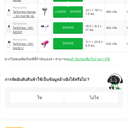
NE9M
Panasonic
22.1 x 16.1 x
8
LAZADA
SHOPEE
ไดร์เป่าผม Nanoe
490 กรัม
1
7.4 ซม.
｜
EH-NA7M-HL
Panasonic
19.5 x 8.2 x
9
SHOPEE
ไดร์เป่าผม
｜
EH-
400 กรัม
1
21 ซม.
ND51P
Panasonic
21.1 x 20.6 x
10
SHOPEE
ไดร์เป่าผม
｜
EH-
530 กรัม
1
8.9 ซม.
NA30-V
หากไม่พบผลิตภัณฑ์ที่กำลังมองหา สามารถ
ส่งคำร้องขอเพิ่มในรายการได้
การจัดอันดับสินค้าใช้เป็นข้อมูลอ้างอิงได้หรือไม่ ?
ใช่
ไม่ใช่