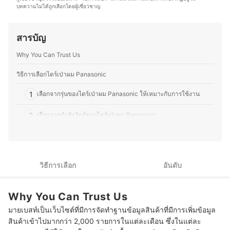
มากที่สุด
บทความไม่ได้ถูกเลือกโดยผู้เชี่ยวชาญ
ทำความสะอาด เพื่อให้การใช้ชีวิตประจำวันง่ายและสะดวก
ประวัติของ พรรณิภา พูลสวัสดิ์ (จ๋า)
ยิ่งขึ้น ด้วยความรักในการอ่าน คุณเมจึงให้ความสำคัญกับ
การเลือกใช้สินค้าที่มีคุณภาพสูงและใช้งานได้จริง เพื่อตอบ
สารบัญ
โจทย์ไลฟ์สไตล์แอคทีฟ พร้อมทั้งมุ่งมั่นคัดสรรสินค้าที่ดีที่สุด
แนะนำให้ผู้อ่านสามารถเลือกซื้ออย่างมั่นใจและเหมาะสมกับ
Why You Can Trust Us
ความต้องการของตนเอง
ประวัติของ พิมพนิดา ทากาฮาชิ (เม)
วิธีการเลือกไดร์เป่าผม Panasonic
1
เลือกจากรุ่นของไดร์เป่าผม Panasonic ให้เหมาะกับการใช้งาน
2
เลือกจากกำลังวัตต์ของไดร์เป่าผม Panasonic
3
เลือกจากเทคโนโลยีการดูแลเส้นผมและหนังศีรษะ
4
เลือกจากฟังก์ชันที่สะดวกต่อการใช้งาน
วิธีการเลือก
อันดับ
10 ไดร์เป่าผม Panasonic รุ่นไหนดี ผมแห้งไว เสียงเงียบ
Why You Can Trust Us
ไดร์เป่าผม Panasonic ควรเป่าใกล้ศีรษะแค่ไหนถึงจะปลอดภัย
มายเบสท์เป็นเว็บไซต์ที่มีการจัดทำฐานข้อมูลสินค้าที่มีการเพิ่มข้อมูล
ถ้าไดร์เป่าผม Panasonic มีกลิ่นไหม้ควรทำอย่างไร
สินค้าเข้าไปมากกว่า 2,000 รายการในแต่ละเดือน ซึ่งในแต่ละ