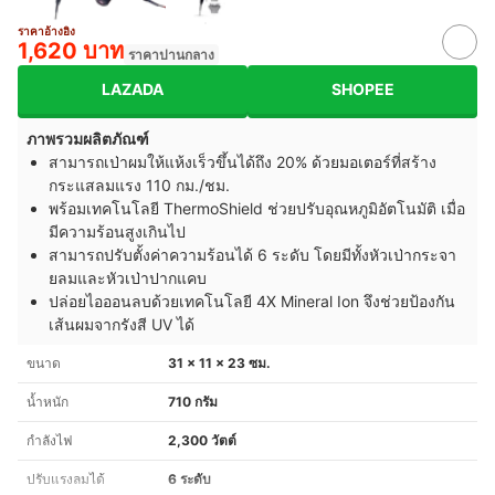
ราคาอ้างอิง
1,620 บาท
ราคาปานกลาง
LAZADA
SHOPEE
ภาพรวมผลิตภัณฑ์
สามารถเป่าผมให้แห้งเร็วขึ้นได้ถึง 20% ด้วยมอเตอร์ที่สร้าง
กระแสลมแรง 110 กม./ชม.
พร้อมเทคโนโลยี ThermoShield ช่วยปรับอุณหภูมิอัตโนมัติ เมื่อ
มีความร้อนสูงเกินไป
สามารถปรับตั้งค่าความร้อนได้ 6 ระดับ โดยมีทั้งหัวเป่ากระจา
ยลมและหัวเป่าปากแคบ
ปล่อยไอออนลบด้วยเทคโนโลยี 4X Mineral Ion จึงช่วยป้องกัน
เส้นผมจากรังสี UV ได้
ขนาด
31 x 11 x 23 ซม.
น้ำหนัก
710 กรัม
กำลังไฟ
2,300 วัตต์
ปรับแรงลมได้
6 ระดับ