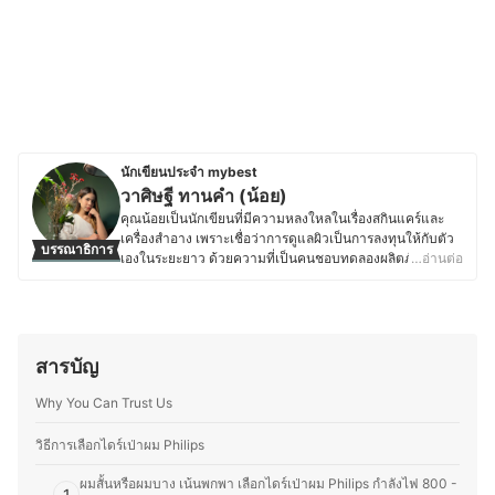
นักเขียนประจำ mybest
วาศิษฐี ทานคำ (น้อย)
คุณน้อยเป็นนักเขียนที่มีความหลงใหลในเรื่องสกินแคร์และ
เครื่องสำอาง เพราะเชื่อว่าการดูแลผิวเป็นการลงทุนให้กับตัว
บรรณาธิการ
เองในระยะยาว ด้วยความที่เป็นคนชอบทดลองผลิตภัณฑ์ใหม่
…อ่านต่อ
ๆ อยู่เสมอ จึงมีโอกาสได้ใช้สกินแคร์และเครื่องสำอางหลาก
หลายประเภท ตั้งแต่เซรั่มบำรุงผิว ครีมกันแดด รองพื้น ไป
จนถึงลิปสติกและเมคอัพต่าง ๆ ทำให้เข้าใจถึงคุณสมบัติของ
แต่ละผลิตภัณฑ์ และสามารถเปรียบเทียบข้อดี-ข้อเสียได้อย่าง
ตรงจุด โดยนอกจากสกินแคร์และเครื่องสำอางแล้ว ยังให้
สารบัญ
ความสำคัญกับเครื่องใช้ไฟฟ้าในชีวิตประจำวัน โดยเฉพาะ
อุปกรณ์ที่ช่วยอำนวยความสะดวก เช่น เครื่องหนีบผม ไดร์เป่า
Why You Can Trust Us
ผม เตารีดไอน้ำ เครื่องดูดฝุ่นไร้สาย เครื่องฟอกอากาศ ไป
จนถึงอุปกรณ์ในครัวอย่างหม้อทอดไร้น้ำมัน ไมโครเวฟ ที่ช่วย
วิธีการเลือกไดร์เป่าผม Philips
ให้การใช้ชีวิตประจำวันมีประสิทธิภาพมากยิ่งขึ้น ซึ่งคุณน้อย
ให้ความสำคัญกับการนำเสนอข้อมูลที่ถูกต้องและเข้าใจง่าย
ผมสั้นหรือผมบาง เน้นพกพา เลือกไดร์เป่าผม Philips กำลังไฟ 800 -
1