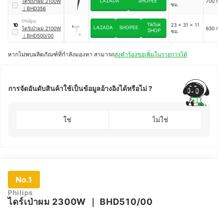
LAZADA
SHOPEE
ไดร์เป่าผม 2100W
700 ก
ซม.
｜
BHD356
Philips
TikTok
23 x 31 x 11
10
LAZADA
SHOPEE
ไดร์เป่าผม 2100W
630 ก
SHOP
ซม.
｜
BHD500/00
หากไม่พบผลิตภัณฑ์ที่กำลังมองหา สามารถ
ส่งคำร้องขอเพิ่มในรายการได้
การจัดอันดับสินค้าใช้เป็นข้อมูลอ้างอิงได้หรือไม่ ?
ใช่
ไม่ใช่
No.1
Philips
ไดร์เป่าผม 2300W
｜
BHD510/00