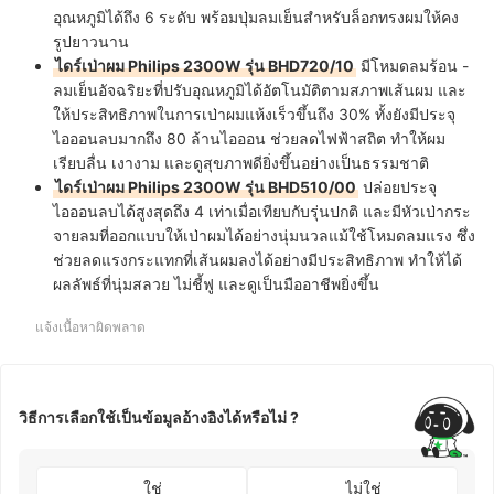
อุณหภูมิได้ถึง 6 ระดับ พร้อมปุ่มลมเย็นสำหรับล็อกทรงผมให้คง
รูปยาวนาน
ไดร์เป่าผม Philips 2300W รุ่น BHD720/10
มีโหมดลมร้อน -
ลมเย็นอัจฉริยะที่ปรับอุณหภูมิได้อัตโนมัติตามสภาพเส้นผม และ
ให้ประสิทธิภาพในการเป่าผมแห้งเร็วขึ้นถึง 30% ทั้งยังมีประจุ
ไอออนลบมากถึง 80 ล้านไอออน ช่วยลดไฟฟ้าสถิต ทำให้ผม
เรียบลื่น เงางาม และดูสุขภาพดียิ่งขึ้นอย่างเป็นธรรมชาติ
ไดร์เป่าผม Philips 2300W รุ่น BHD510/00
ปล่อยประจุ
ไอออนลบได้สูงสุดถึง 4 เท่าเมื่อเทียบกับรุ่นปกติ และมีหัวเป่ากระ
จายลมที่ออกแบบให้เป่าผมได้อย่างนุ่มนวลแม้ใช้โหมดลมแรง ซึ่ง
ช่วยลดแรงกระแทกที่เส้นผมลงได้อย่างมีประสิทธิภาพ ทำให้ได้
ผลลัพธ์ที่นุ่มสลวย ไม่ชี้ฟู และดูเป็นมืออาชีพยิ่งขึ้น
แจ้งเนื้อหาผิดพลาด
วิธีการเลือกใช้เป็นข้อมูลอ้างอิงได้หรือไม่ ?
ใช่
ไม่ใช่