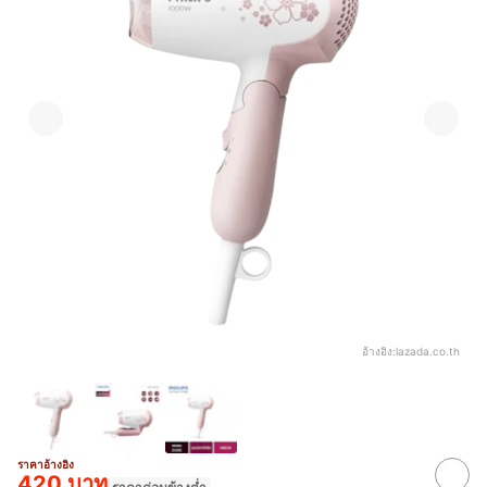
อ้างอิง:
lazada.co.th
ราคาอ้างอิง
420 บาท