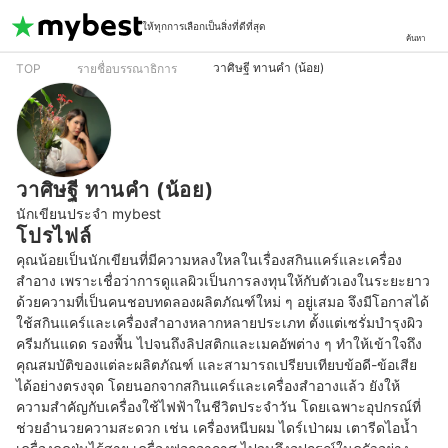
ให้ทุกการเลือกเป็นสิ่งที่ดีที่สุด
ค้นหา
วาศิษฐี ทานคำ (น้อย)
TOP
รายชื่อบรรณาธิการ
วาศิษฐี ทานคำ (น้อย)
นักเขียนประจำ mybest
โปรไฟล์
คุณน้อยเป็นนักเขียนที่มีความหลงใหลในเรื่องสกินแคร์และเครื่อง
สำอาง เพราะเชื่อว่าการดูแลผิวเป็นการลงทุนให้กับตัวเองในระยะยาว 
ด้วยความที่เป็นคนชอบทดลองผลิตภัณฑ์ใหม่ ๆ อยู่เสมอ จึงมีโอกาสได้
ใช้สกินแคร์และเครื่องสำอางหลากหลายประเภท ตั้งแต่เซรั่มบำรุงผิว 
ครีมกันแดด รองพื้น ไปจนถึงลิปสติกและเมคอัพต่าง ๆ ทำให้เข้าใจถึง
คุณสมบัติของแต่ละผลิตภัณฑ์ และสามารถเปรียบเทียบข้อดี-ข้อเสีย
ได้อย่างตรงจุด โดยนอกจากสกินแคร์และเครื่องสำอางแล้ว ยังให้
ความสำคัญกับเครื่องใช้ไฟฟ้าในชีวิตประจำวัน โดยเฉพาะอุปกรณ์ที่
ช่วยอำนวยความสะดวก เช่น เครื่องหนีบผม ไดร์เป่าผม เตารีดไอน้ำ 