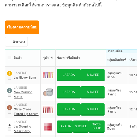
สามารถเลือกได้จากตารางและข้อมูลสินค้าดังต่อไปนี้
เรียงตามความนิยม
ตัวกรอง
รายละเอียด
สินค้า
รูปภาพ
ช่องทางซื้อสินค้า
กลุ่มผลิตภัณฑ์
ปริมา
LANEIGE
กลุ่มดูแลริม
1
LAZADA
SHOPEE
10 กร
ฝีปาก
Lip Glowy Balm
LANEIGE
กลุ่มเครื่อง
2
LAZADA
SHOPEE
Neo Cushion
15 กร
สำอาง
Matte
LANEIGE
กลุ่มเครื่อง
3
LAZADA
SHOPEE
Glaze Craze
12 กร
สำอาง
Tinted Lip Serum
LANEIGE
TikTok
กลุ่มดูแลริม
4
LAZADA
SHOPEE
Lip Sleeping
8 กรั
SHOP
ฝีปาก
Mask Berry