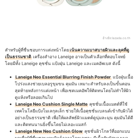
อ้างอิง:
lazada.co.th
สำหรับผู้ที่ชื่นชอบการแต่งหน้าโดย
เน้นความเบาสบายผิวและลุคที่ดู
เป็นธรรมชาติ
เครื่องสำอาง Laneige อาจเป็นตัวเลือกที่ตอบโจทย์
โดยมีทั้ง Laneige คุชชั่น แป้งฝุ่น Laneige และเมคอัพเบส ดังนี้
Laneige Neo Essential Blurring Finish Powder
แป้งฝุ่นเนื้อ
โปร่งแสงช่วยเบลอรูขุมขน คุมมัน เหมาะสำหรับลงเป็นขั้นตอน
สุดท้ายหลังการแต่งหน้า เพื่อเซตเมคอัพให้ติดทนโดยไม่ทำให้ผิว
ดูแห้งหรือลอยเกินไป
Laneige Neo Cushion Single Matte
คุชชั่นเนื้อแมตต์ที่ใช้
เทคโนโลยีแป้งโมเลกุลเล็ก ช่วยให้เนื้อคุชชั่นเบลนด์เข้ากับผิวได้
อย่างเป็นธรรมชาติ เพื่อให้ผลลัพธ์ผิวแมตต์ดูนุ่มละมุน คุมมันได้ดี
และติดทนนานยิ่งขึ้นโดยไม่เลอะแมสก์
Laneige New Neo Cushion Glow
คุชชั่นผิวโกลว์ที่ออกแบบ
มาเพื่อผู้ที่ชื่นชอบงานผิวฉ่ำวาวโดยเฉพาะ มีเนื้อสัมผัสบางเบา