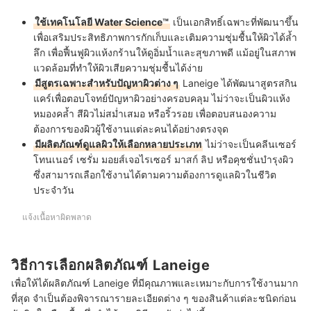
ใช้เทคโนโลยี Water Science™
เป็นเอกสิทธิ์เฉพาะที่พัฒนาขึ้น
เพื่อเสริมประสิทธิภาพการกักเก็บและเติมความชุ่มชื้นให้ผิวได้ล้ำ
ลึก เพื่อฟื้นฟูผิวแห้งกร้านให้ดูอิ่มน้ำและสุขภาพดี แม้อยู่ในสภาพ
แวดล้อมที่ทำให้ผิวเสียความชุ่มชื้นได้ง่าย
มีสูตรเฉพาะสำหรับปัญหาผิวต่าง ๆ
Laneige ได้พัฒนาสูตรสกิน
แคร์เพื่อตอบโจทย์ปัญหาผิวอย่างครอบคลุม ไม่ว่าจะเป็นผิวแห้ง
หมองคล้ำ สีผิวไม่สม่ำเสมอ หรือริ้วรอย เพื่อตอบสนองความ
ต้องการของผิวผู้ใช้งานแต่ละคนได้อย่างตรงจุด
มีผลิตภัณฑ์ดูแลผิวให้เลือกหลายประเภท
ไม่ว่าจะเป็นคลีนเซอร์
โทนเนอร์ เซรั่ม มอยส์เจอไรเซอร์ มาสก์ ลิป หรือคุชชั่นบำรุงผิว
ซึ่งสามารถเลือกใช้งานได้ตามความต้องการดูแลผิวในชีวิต
ประจำวัน
แจ้งเนื้อหาผิดพลาด
วิธีการเลือกผลิตภัณฑ์ Laneige
เพื่อให้ได้ผลิตภัณฑ์ Laneige ที่มีคุณภาพและเหมาะกับการใช้งานมาก
ที่สุด จำเป็นต้องพิจารณารายละเอียดต่าง ๆ ของสินค้าแต่ละชนิดก่อน