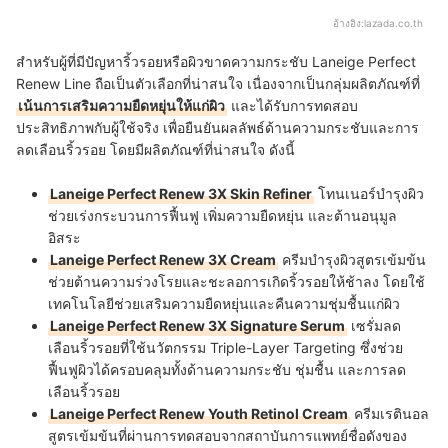
อ้างอิง:
lazada.co.th
สำหรับผู้ที่มีปัญหาริ้วรอยหรือผิวขาดความกระชับ Laneige Perfect
Renew Line ถือเป็นตัวเลือกที่น่าสนใจ เนื่องจากเป็นกลุ่มผลิตภัณฑ์ที่
เน้นการเสริมความยืดหยุ่นให้แก่ผิว
และได้รับการทดสอบ
ประสิทธิภาพกับผู้ใช้จริง เพื่อยืนยันผลลัพธ์ด้านความกระชับและการ
ลดเลือนริ้วรอย โดยมีผลิตภัณฑ์ที่น่าสนใจ ดังนี้
Laneige Perfect Renew 3X Skin Refiner
โทนเนอร์บำรุงผิว
ช่วยเร่งกระบวนการฟื้นฟู เพิ่มความยืดหยุ่น และต้านอนุมูล
อิสระ
Laneige Perfect Renew 3X Cream
ครีมบำรุงผิวสูตรเข้มข้น
ช่วยต้านความร่วงโรยและชะลอการเกิดริ้วรอยให้ช้าลง โดยใช้
เทคโนโลยีช่วยเสริมความยืดหยุ่นและคืนความชุ่มชื้นแก่ผิว
Laneige Perfect Renew 3X Signature Serum
เซรั่มลด
เลือนริ้วรอยที่ใช้นวัตกรรม Triple-Layer Targeting ซึ่งช่วย
ฟื้นฟูผิวได้ครอบคลุมทั้งด้านความกระชับ ชุ่มชื้น และการลด
เลือนริ้วรอย
Laneige Perfect Renew Youth Retinol Cream
ครีมเรตินอล
สูตรเข้มข้นที่ผ่านการทดสอบจากสถาบันการแพทย์ชื่อดังของ