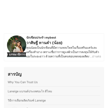
นักเขียนประจำ mybest
วาศิษฐี ทานคำ (น้อย)
คุณน้อยเป็นนักเขียนที่มีความหลงใหลในเรื่องสกินแคร์และ
เครื่องสำอาง เพราะเชื่อว่าการดูแลผิวเป็นการลงทุนให้กับตัว
บรรณาธิการ
เองในระยะยาว ด้วยความที่เป็นคนชอบทดลองผลิตภัณฑ์ใหม่
…อ่านต่อ
ๆ อยู่เสมอ จึงมีโอกาสได้ใช้สกินแคร์และเครื่องสำอางหลาก
หลายประเภท ตั้งแต่เซรั่มบำรุงผิว ครีมกันแดด รองพื้น ไป
จนถึงลิปสติกและเมคอัพต่าง ๆ ทำให้เข้าใจถึงคุณสมบัติของ
สารบัญ
แต่ละผลิตภัณฑ์ และสามารถเปรียบเทียบข้อดี-ข้อเสียได้อย่าง
ตรงจุด โดยนอกจากสกินแคร์และเครื่องสำอางแล้ว ยังให้
Why You Can Trust Us
ความสำคัญกับเครื่องใช้ไฟฟ้าในชีวิตประจำวัน โดยเฉพาะ
อุปกรณ์ที่ช่วยอำนวยความสะดวก เช่น เครื่องหนีบผม ไดร์เป่า
ผม เตารีดไอน้ำ เครื่องดูดฝุ่นไร้สาย เครื่องฟอกอากาศ ไป
Laneige แบรนด์ประเทศอะไร ดีไหม
จนถึงอุปกรณ์ในครัวอย่างหม้อทอดไร้น้ำมัน ไมโครเวฟ ที่ช่วย
ให้การใช้ชีวิตประจำวันมีประสิทธิภาพมากยิ่งขึ้น ซึ่งคุณน้อย
วิธีการเลือกผลิตภัณฑ์ Laneige
ให้ความสำคัญกับการนำเสนอข้อมูลที่ถูกต้องและเข้าใจง่าย