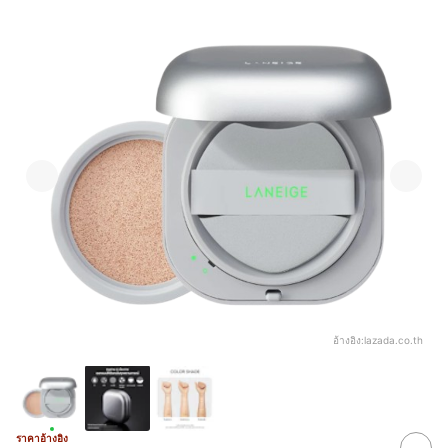
อ้างอิง:
lazada.co.th
ราคาอ้างอิง