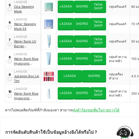
LANEIGE
TikTok
5
LAZADA
SHOPEE
Cica Sleeping
กลุ่มสกินแคร์
60 ม
SHOP
Mask
LANEIGE
TikTok
6
LAZADA
SHOPEE
Water Sleeping
กลุ่มสกินแคร์
70 กร
SHOP
Mask EX
LANEIGE
TikTok
7
LAZADA
SHOPEE
Water Bank UV
กลุ่มสกินแคร์
50 ม
SHOP
Barrier
Sunscreen
LANEIGE
TikTok
กลุ่มทำความ
8
LAZADA
SHOPEE
Water Bank Blue
150 
SHOP
สะอาดผิว
Hyaluronic
Cleansing Foam
LANEIGE
กลุ่มเครื่อง
9
LAZADA
SHOPEE
Juicepop Box Lip
4.5 ก
สำอาง
Tint
LANEIGE
TikTok
กลุ่มทำความ
10
LAZADA
SHOPEE
Water Bank Blue
250 
SHOP
สะอาดผิว
Hyaluronic
Cleansing Oil
หากไม่พบผลิตภัณฑ์ที่กำลังมองหา สามารถ
ส่งคำร้องขอเพิ่มในรายการได้
การจัดอันดับสินค้าใช้เป็นข้อมูลอ้างอิงได้หรือไม่ ?