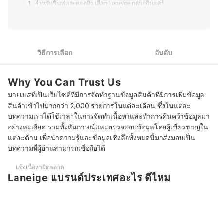
ทุกบทความที่เขียนจะผ่านการค้นคว้าอย่างละเอียด เพื่อให้ผู้
1
สำหรับฟื้นฟูและดูแลผิว เลือก Laneige กลุ่มสกินแคร์
อ่านเลือกซื้อผลิตภัณฑ์ที่เหมาะกับความต้องการของตนเองได้
ดีที่สุด
เน้นเครื่องสำอางแต่งหน้า เลือก Laneige คุชชั่น หรือ Skin Veil
2
ประวัติของ วาศิษฐี ทานคำ (น้อย)
Base EX
เน้นทำความสะอาดผิว เลือก Laneige Cleansing หรือ Cleanser
3
วิธีการเลือก
อันดับ
Line
เน้นดูแลริมฝีปาก เลือก Lip Sleeping Mask และ Laneige ลิป
4
Why You Can Trust Us
Glowy Balm
มายเบสท์เป็นเว็บไซต์ที่มีการจัดทำฐานข้อมูลสินค้าที่มีการเพิ่มข้อมูล
10 Laneige ตัวไหนดี รวมผลิตภัณฑ์ลาเนจ
สินค้าเข้าไปมากกว่า 2,000 รายการในแต่ละเดือน ซึ่งในแต่ละ
บทความเราได้ใช้เวลาในการจัดทำเนื้อหาและทำการค้นคว้าข้อมูลมา
บทความที่เกี่ยวข้องกับ Laneige
อย่างละเอียด รวมทั้งสัมภาษณ์และตรวจสอบข้อมูลโดยผู้เชี่ยวชาญใน
แต่ละด้าน เพื่อนำความรู้และข้อมูลเชิงลึกทั้งหมดนี้มาส่งมอบเป็น
บทความที่ผู้อ่านสามารถเชื่อถือได้
แจ้งเนื้อหาผิดพลาด
Laneige แบรนด์ประเทศอะไร ดีไหม