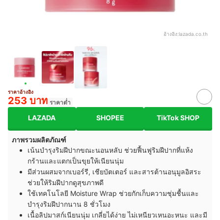
อ้างอิง:
lazada.co.th
ราคาอ้างอิง
253 บาท
ราคาต่ำ
LAZADA
SHOPEE
TikTok SHOP
ภาพรวมผลิตภัณฑ์
เน้นบำรุงริมฝีปากขณะนอนหลับ ช่วยฟื้นฟูริมฝีปากที่แห้ง
กร้านและแตกเป็นขุยให้เนียนนุ่ม
มีส่วนผสมจากเบอร์รี, เชียบัตเตอร์ และสารต้านอนุมูลอิสระ
ช่วยให้ริมฝีปากดูสุขภาพดี
ใช้เทคโนโลยี Moisture Wrap ช่วยกักเก็บความชุ่มชื้นและ
บำรุงริมฝีปากนาน 8 ชั่วโมง
เนื้อลิปมาสก์เนียนนุ่ม เกลี่ยได้ง่าย ไม่เหนียวเหนอะหนะ และมี