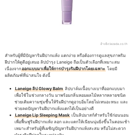
อ้างอิง:
lazada.co.th
สำหรับผู้ที่มีปัญหาริมฝีปากแห้ง แตกง่าย หรือต้องการดูแลสุขภาพริม
ฝีปากให้ดูดีอยู่เสมอ ลิปบำรุง Laneige ถือเป็นตัวเลือกที่เหมาะสม
เนื่องจาก
ออกแบบมาเพื่อให้การบำรุงริมฝีปากโดยเฉพาะ
โดยมี
ผลิตภัณฑ์ที่น่าสนใจ ดังนี้
Laneige ลิป Glowy Balm
ลิปบาล์มเนื้อบางเบาที่ออกแบบมา
เพื่อใช้ในช่วงกลางวัน มาพร้อมกลิ่นหอมผลไม้หลากหลายชนิด
ช่วยเติมความชุ่มชื้นให้ริมฝีปากดูอวบอิ่มโดยไม่เหนอะหนะ และ
ช่วยลดปัญหาริมฝีปากแห้งแตกได้เป็นอย่างดี
Laneige Lip Sleeping Mask
เป็นลิปมาสก์สำหรับใช้ก่อนนอน
เพื่อฟื้นฟูริมฝีปากแห้ง ลอก และแตกให้เนียนนุ่มยิ่งขึ้นในตอนเช้า
เหมาะสำหรับผู้ที่เผชิญปัญหาริมฝีปากแห้งสะสม หรือไม่สะดวก
บำรุงริมฝีปากในระหว่างวัน