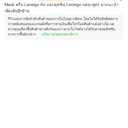
Mask ครีม Laneige ลิป และคุชชั่น Laneige แต่ละสูตร มาแนะนำ
เพิ่มเติมอีกด้วย
รีวิวและการจัดลำดับสินค้าของเราเป็นไปอย่างอิสระ โดยไม่ได้รับอิทธิพลจาก
การสนับสนุนของแบรนด์หรือการจ่ายเงินเพื่อโปรโมตสินค้าแต่อย่างใด แต่
หากคุณเลือกซื้อสินค้าผ่านลิงก์ของเรา ทางเว็บไซต์อาจได้รับค่าคอมมิชชั่น
จากการซื้อดังกล่าว
นโยบายกองบรรณาธิการ