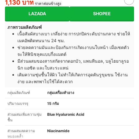
1,130 บาท
ราคาค่อนข้างสูง
LAZADA
SHOPEE
ภาพรวมผลิตภัณฑ์
เนื้อสัมผัสบางเบา เกลี่ยง่าย การปกปิดระดับปานกลาง ช่วยให้
เมคอัพติดทนนาน 24 ชม.
ช่วยลดความมันและป้องกันการเกิดเงาบนใบหน้า เมื่อเซตตัว
จะให้ฟินิชลุคแบบกึ่งแมตต์
มีส่วนผสมของสารสกัดจากดอกบัว, แพนทีนอล, บลูไฮยาลูรอ
นิก แอซิด และใบสะระแหน่
เติมความชุ่มชื้นให้ผิว ไม่ทำให้เกิดการอุดตันรูขุมขน ใช้งาน
ง่าย และพกพาไปใช้ได้สะดวก
กลุ่มผลิตภัณฑ์
กลุ่มเครื่องสำอาง
ปริมาณบรรจุ
15 กรัม
ส่วนผสมเพิ่มความชุ่ม
Blue Hyaluronic Acid
ชื้น
ส่วนผสมลดความ
Niacinamide
หมองคล้ำ