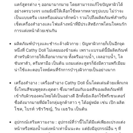
แคร์สูตรต่าง ๆ ออกมามากมาย โดยสามารถแก้ไขปัญหาผิวได้
อย่างครบวงจร แถมยังมีให้เลือกใช้หลากหลายรูปแบบ ไม่ว่าจะ
เป็นแบบครีม เจลหรือแผ่นมาส์กหน้า รวมไปถึงผลิตภัณฑ์สำหรับ
เช็ดเครื่องสำอางและโฟมล้างหน้าที่มีประสิทธิภาพโดนใจคนรัก
การแต่งหน้าด้วยเช่นกัน
ผลิตภัณฑ์บำรุงและชำระล้างผิวกาย :
ปัญหาผิวกายก็เป็นอีกจุด
หนึ่งที่ Cathy Doll ไม่เคยมองข้ามค่ะ เพราะแบรนด์นี้มีผลิตภัณฑ์
สำหรับผิวกายให้เลือกมากมาย ทั้งครีมอาบน้ำ, เจลอาบน้ำ, โล
ชันทาตัว, ครีมทามือ เป็นต้น แถมแต่ละสูตรก็ยังมีความพรีเมียม
น่าใช้และตอบโจทย์คนที่รักการบำรุงผิวกายเป็นอย่างมาก
เครื่องสำอาง :
เครื่องสำอาง Cathy Doll นั้นโดดเด่นด้วยแพ็กเกจ
จิ้งโทนสีชมพูสุดสะดุดตา ซึ่งมาพร้อมกับเฉดสีของผลิตภัณฑ์ที่
เข้ากับผิวของคนไทยได้เป็นอย่างดี อีกทั้งยังเลือกใช้พรีเซนเตอร์
ชื่อดังมากมายที่มัดใจกลุ่มลูกค้าสาว ๆ ได้อยู่หมัด เช่น เป๊ก ผลิต
โชค, ไบรท์ วชิรวิชญ์, วิน เมธวิน เป็นต้น
อุปกรณ์เสริมความงาม :
อุปกรณ์ที่ว่านี้ไม่ได้มีแค่เพียงแปรงแต่ง
หน้าหรือฟองน้ำแต่งหน้าเท่านั้นนะคะ แต่ยังมีอุปกรณ์อื่น ๆ ที่