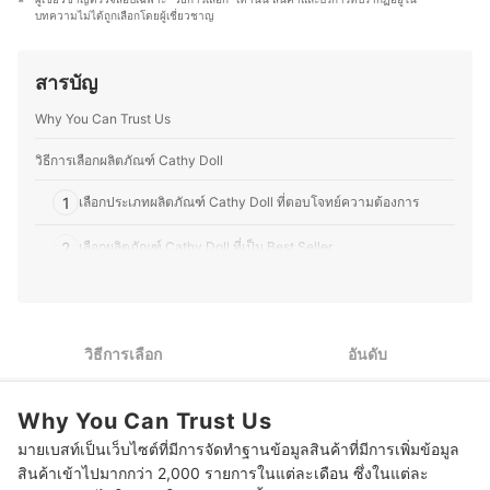
สำอางเป็นเพียงแค่สิ่งที่ดึงเสน่ห์ของแต่ละคนออกมาให้โดด
ประสบการณ์แต่งหน้าสำหรับงานต่าง ๆ ทั้งในไทยและญี่ปุ่น
บทความไม่ได้ถูกเลือกโดยผู้เชี่ยวชาญ
เด่นมากขึ้นเท่านั้น และความเชื่อนี้จึงเป็นแรงบันดาลใจใน
ไม่ว่าจะเป็นแต่งหน้าเจ้าสาว แต่งหน้ารับปริญญา หรือแต่ง
การสอนแต่งหน้าให้กับนักเรียนของตนเอง เพื่อให้ออกมาสวย
หน้าออกงาน ทำให้คุณอีฟเข้าใจการเลือกใช้ผลิตภัณฑ์ให้
ในแบบฉบับที่ยังมีความเป็นตัวเองอยู่ แต่เป็นตัวเองใน
เหมาะกับสภาพผิวและโอกาสต่าง ๆ ซึ่งนอกจากด้านความ
สารบัญ
เวอร์ชันที่ดีขึ้นนั่นเอง
งามแล้ว คุณอีฟยังรักการทำอาหาร โดยเฉพาะการคิดค้นสูตร
ประวัติของ ปันตา แซ่ตั้ง (ปันตา)
ใหม่ ๆ ที่ผสมผสานระหว่างอาหารไทยและญี่ปุ่น รวมถึงสอนทำ
Why You Can Trust Us
อาหารไทยให้กับคนญี่ปุ่นเป็นครั้งคราว จึงชอบทดลองวัตถุดิบ
ที่หาได้ในญี่ปุ่น และปรับรสชาติให้เข้ากับวัฒนธรรมการกิน
วิธีการเลือกผลิตภัณฑ์ Cathy Doll
ของที่นี่ อีกทั้งยังสนุกกับการแบ่งปันเรื่องราวเกี่ยวกับความงาม
และอาหาร ไม่ว่าจะเป็นเทคนิคแต่งหน้า การเลือกสกินแคร์
1
เลือกประเภทผลิตภัณฑ์ Cathy Doll ที่ตอบโจทย์ความต้องการ
หรือการสร้างสรรค์เมนูใหม่ ๆ เพื่อให้ผู้อ่านสามารถนำไปปรับ
ใช้ในชีวิตประจำวันได้อย่างมีประโยชน์
2
เลือกผลิตภัณฑ์ Cathy Doll ที่เป็น Best Seller
ประวัติของ ขวัญชนก โยชิโมโตะ (อีฟ)
3
เลือก Cathy Doll ไบร์ทวิน สำหรับสาววาย
10 อันดับ Cathy Doll ตัวไหนดี รวมรองพื้น เซรั่ม ลิปทินท์
วิธีการเลือก
อันดับ
คำถามที่พบบ่อยเกี่ยวกับผลิตภัณฑ์ Cathy Doll
Why You Can Trust Us
มายเบสท์เป็นเว็บไซต์ที่มีการจัดทำฐานข้อมูลสินค้าที่มีการเพิ่มข้อมูล
สินค้าเข้าไปมากกว่า 2,000 รายการในแต่ละเดือน ซึ่งในแต่ละ