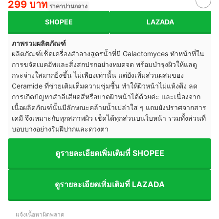
299 บาท
ราคาปานกลาง
SHOPEE
LAZADA
ภาพรวมผลิตภัณฑ์
ผลิตภัณฑ์เช็ดเครื่องสำอางสูตรน้ำที่มี Galactomyces ทำหน้าที่ใน
การขจัดเมคอัพและสิ่งสกปรกอย่างหมดจด พร้อมบำรุงผิวให้แลดู
กระจ่างใสมากยิ่งขึ้น ไม่เพียงเท่านั้น แต่ยังเพิ่มส่วนผสมของ
Ceramide ที่ช่วยเติมเต็มความชุ่มชื้น ทำให้ผิวหน้าไม่แห้งตึง ลด
การเกิดปัญหาสำลีเสียดสีหรือบาดผิวหน้าได้ด้วยค่ะ และเนื่องจาก
เนื้อผลิตภัณฑ์นั้นมีลักษณะคล้ายน้ำเปล่าใส ๆ แถมยังปราศจากสาร
เคมี จึงเหมาะกับทุกสภาพผิว เช็ดได้ทุกส่วนบนใบหน้า รวมทั้งส่วนที่
บอบบางอย่างริมฝีปากและดวงตา
ดูรายละเอียดเพิ่มเติมที่ SHOPEE
ดูรายละเอียดเพิ่มเติมที่ LAZADA
แจ้งเนื้อหาผิดพลาด