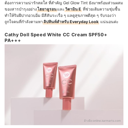
ต้องการความน่ารักสดใส ที่สำคัญ Gel Glow Tint ยังมาพร้อมส่วนผสม
ของสารบำรุงอย่าง
ไฮยาลูรอน
และ
วิตามิน E
ที่ช่วยเติมความชุ่มชื้น
ทำให้ริมฝีปากอวบอิ่ม มีสีสันระเรื่อ ๆ แลดูสุขภาพดีสุด ๆ รับรองว่า
ถูกใจคนที่กำลังตามหา
ลิปทินท์สำหรับ Everyday Look
แน่นอนค่ะ
Cathy Doll Speed White CC Cream SPF50+
PA+++
อ้างอิง:
online.karmarts.com