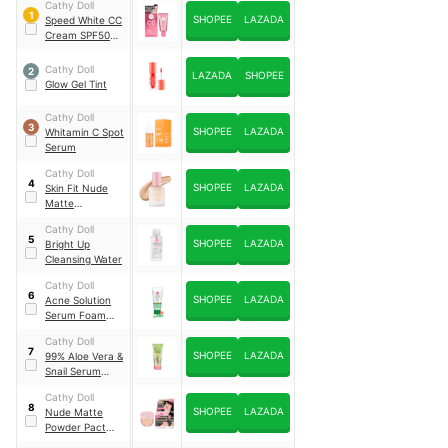
Cathy Doll
1
SHOPEE
LAZADA
Speed White CC
Cream SPF50
PA+++
Cathy Doll
2
LAZADA
SHOPEE
Glow Gel Tint
Cathy Doll
3
SHOPEE
LAZADA
Whitamin C Spot
Serum
Cathy Doll
4
SHOPEE
LAZADA
Skin Fit Nude
Matte
Foundation
Cathy Doll
5
SHOPEE
LAZADA
Bright Up
Cleansing Water
Cathy Doll
6
SHOPEE
LAZADA
Acne Solution
Serum Foam
Cleanser
Cathy Doll
7
SHOPEE
LAZADA
99% Aloe Vera &
Snail Serum
Soothing Gel
Cathy Doll
8
SHOPEE
LAZADA
Nude Matte
Powder Pact
SPF30 PA+++