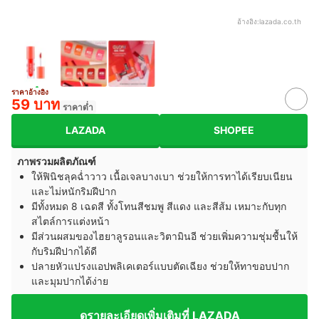
อ้างอิง:
lazada.co.th
ราคาอ้างอิง
59 บาท
ราคาต่ำ
LAZADA
SHOPEE
ภาพรวมผลิตภัณฑ์
ให้ฟินิชลุคฉ่ำวาว เนื้อเจลบางเบา ช่วยให้การทาได้เรียบเนียน
และไม่หนักริมฝีปาก
มีทั้งหมด 8 เฉดสี ทั้งโทนสีชมพู สีแดง และสีส้ม เหมาะกับทุก
สไตล์การแต่งหน้า
มีส่วนผสมของไฮยาลูรอนและวิตามินอี ช่วยเพิ่มความชุ่มชื้นให้
กับริมฝีปากได้ดี
ปลายหัวแปรงแอปพลิเคเตอร์แบบตัดเฉียง ช่วยให้ทาขอบปาก
และมุมปากได้ง่าย
ดูรายละเอียดเพิ่มเติมที่ LAZADA