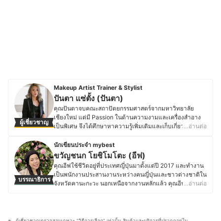
Makeup Artist Trainer & Stylist
ปันตา แซ่ตั้ง (ปันตา)
คุณปันตาจบคณะสถาปัตยกรรมศาสตร์จากมหาวิทยาลัย
เชียงใหม่ แต่มี Passion ในด้านความงามและเครื่องสำอาง
ผู้เชี่ยวชาญ
เป็นพิเศษ จึงได้ศึกษาหาความรู้เพิ่มเติมและเก็บเกี่ยว
…อ่านต่อ
ประสบการณ์ในสายงานนี้จนได้รับรางวัล 1st Runner Up
Artistry Makeup Challenge Thailand และ Artistry
นักเขียนประจำ mybest
Passionista Beauty Blogger TOP 20 ปัจจุบันคุณปันตาเป็น
ขวัญชนก โยชิโมโตะ (อีฟ)
เจ้าของสตูดิโอสอนแต่งหน้า L’artiste Beauty & Makeup
คุณอีฟใช้ชีวิตอยู่ที่ประเทศญี่ปุ่นมาตั้งแต่ปี 2017 และทำงาน
Studio ที่เปิดสอนมากว่า 5 ปีแล้ว อีกทั้งยังรับงานเป็นวิทยากร
เป็นพนักงานประสานงานระหว่างคนญี่ปุ่นและชาวต่างชาติใน
บรรณาธิการ
อบรมเรื่องการแต่งหน้าให้กับองค์กรเอกชนและหน่วยงาน
จังหวัดคานะกะวะ นอกเหนือจากงานหลักแล้ว คุณอีฟยัง
…อ่านต่อ
ราชการมากมาย นอกจากนี้ ยังมีความรู้ในด้าน Stylist จนได้
ทำงานเป็นล่ามฟรีแลนซ์และมีความสนใจในเรื่องเครื่อง
รับความไว้วางใจให้ทำงานกับผู้บริหารระดับสูงในองค์กรชื่อ
สำอางและสกินแคร์ โดยชอบติดตามเทรนด์ความงามทั้งจาก
ดังอีกด้วย หากกล่าวถึงด้านความสวยความงามแล้ว คุณปัน
แบรนด์ญี่ปุ่นและอื่น ๆ ทดลองผลิตภัณฑ์ และอ่านรีวิวเกี่ยวกับ
ตาเชื่อว่าทุกคนมีความงามในแบบฉบับของตัวเอง เครื่อง
เครื่องสำอางและสกินแคร์อยู่เสมอ นอกจากนี้ ยังมี
ผู้เชี่ยวชาญตรวจสอบเฉพาะ "วิธีการเลือก" เท่านั้น สินค้าและบริการที่ปรากฏอยู่ใน