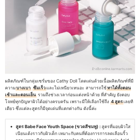
อ้างอิง:
online.karmarts.com
ผลิตภัณฑ์ในกลุ่มเซรั่มของ Cathy Doll โดดเด่นด้วยเนื้อผลิตภัณฑ์ที่มี
ความ
บางเบา
ซึมเร็ว
และไม่เหนียวเหนอะ สามารถใช้
ทาได้ทั้งตอน
เช้าและตอนเย็น
รวมถึงช่วงเวลาก่อนแต่งหน้าด้วย ที่สำคัญ ยังตอบ
โจทย์ทุกปัญหาผิวได้อย่างครบครัน เพราะมีให้เลือกใช้ถึง
4 สูตร
เลยที
เดียว ซึ่งแต่ละสูตรก็มีจุดเด่นที่แตกต่างกัน ดังนี้ค่ะ
สูตร Babe Face Youth Space (ขวดสีชมพู) :
สูตรที่มอบผิวใส
เนียนเด้งราวกับผิวเด็ก เหมาะกับคนที่ต้องการการลดเลือนริ้ว