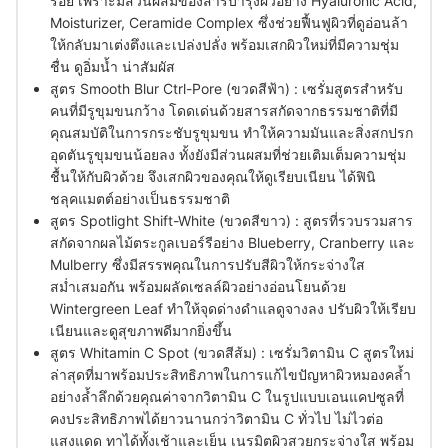
รอย เพราะมีส่วนผสมของสารบำรุงผิวอย่าง Hyaluronic Acid,
Moisturizer, Ceramide Complex ซึ่งช่วยฟื้นฟูผิวที่ดูอ่อนล้า
ให้กลับมาเต่งตึงและเปล่งปลั่ง
พร้อมเสกผิวใหม่ที่มีความชุ่ม
ชื่น ดูอิ่มน้ำ น่าสัมผัส
สูตร Smooth Blur Ctrl-Pore (ขวดสีฟ้า) :
เซรั่มสูตรสำหรับ
คนที่มีรูขุมขนกว้าง โดดเด่นด้วยสารสกัดจากธรรมชาติที่มี
คุณสมบัติในการกระชับรูขุมขน ทำให้ความมันและสิ่งสกปรก
อุดตันรูขุมขนน้อยลง ทั้งยังมีส่วนผสมที่ช่วยเติมเต็มความชุ่ม
ชื้นให้กับผิวด้วย จึงเสกผิวของคุณให้ดูเรียบเนียน ได้ฟินิ
ชลุคแมตต์อย่างเป็นธรรมชาติ
สูตร Spotlight Shift-White (ขวดสีขาว) :
สูตรที่รวบรวมสาร
สกัดจากผลไม้ตระกูลเบอร์รีอย่าง Blueberry, Cranberry และ
Mulberry ซึ่งมีสรรพคุณในการปรับสีผิวให้กระจ่างใส
สม่ำเสมอกัน พร้อมผลัดเซลล์ผิวอย่างอ่อนโยนด้วย
Wintergreen Leaf ทำให้จุดด่างดำแลดูจางลง ปรับผิวให้เรียบ
เนียนและดูสุขภาพดีมากยิ่งขึ้น
สูตร Whitamin C Spot (ขวดสีส้ม) :
เซรั่มวิตามิน C สูตรใหม่
ล่าสุดที่มาพร้อมประสิทธิภาพในการแก้ไขปัญหาผิวหมองคล้ำ
อย่างล้ำลึกด้วยคุณค่าจากวิตามิน
C ในรูปแบบเอนแคปซูลที่
คงประสิทธิภาพได้ยาวนานกว่าวิตามิน C ทั่วไป ไม่ไวต่อ
แสงแดด ทาได้ทั้งเช้าและเย็น เนรมิตผิวสวยกระจ่างใส พร้อม