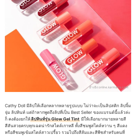
อ้างอิง:
online.karmarts.com
Cathy Doll มีลิปให้เลือกหลากหลายรูปแบบ ไม่ว่าจะเป็นลิปสติก ลิปจิ้ม
จุ่ม ลิปทินท์ แต่ถ้าหากพูดถึงลิปที่เป็น Best Seller ของแบรนด์นี้แล้วล่ะ
ก็ คงต้องยกให้
ลิปทินท์รุ่น Glow Gel Tint
มีให้เลือกมากมายหลายสี
สีสันสวยครบทุกเฉดน่ารักสไตล์เกาหลี ทั้งสีชมพูสไตล์หวาน ๆ
สีแดง
หรือ
สีชมพูเข้ม
สไตล์สาวเปรี้ยว รวมไปถึงสีส้มและสีพีชสำหรับคนที่