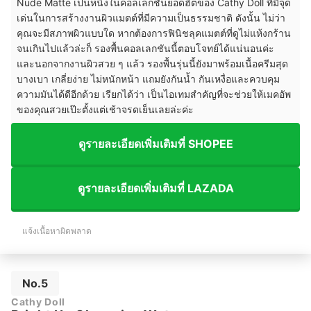
Nude Matte เป็นหนึ่งในคอลเลกชันยอดฮิตของ Cathy Doll ที่มีจุด
เด่นในการสร้างงานผิวแมตต์ที่มีความเป็นธรรมชาติ ดังนั้น ไม่ว่า
คุณจะมีสภาพผิวแบบใด หากต้องการฟินิชลุคแมตต์ที่ดูไม่แห้งกร้าน
จนเกินไปแล้วล่ะก็ รองพื้นคอลเลกชันนี้ตอบโจทย์ได้แน่นอนค่ะ
และนอกจากงานผิวสวย ๆ แล้ว รองพื้นรุ่นนี้ยังมาพร้อมเนื้อครีมสุด
บางเบา เกลี่ยง่าย ไม่หนักหน้า แถมยังกันน้ำ กันเหงื่อและควบคุม
ความมันได้ดีอีกด้วย เรียกได้ว่า เป็นไอเทมสำคัญที่จะช่วยให้เมคอัพ
ของคุณสวยเป๊ะตั้งแต่เช้าจรดเย็นเลยล่ะค่ะ
ดูรายละเอียดเพิ่มเติมที่ SHOPEE
ดูรายละเอียดเพิ่มเติมที่ LAZADA
แจ้งเนื้อหาผิดพลาด
No.5
Cathy Doll