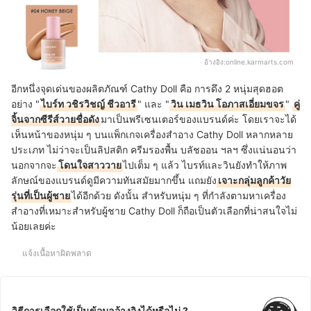
อ้างอิง:
online.karmarts.com
อีกหนึ่งจุดเด่นของผลิตภัณฑ์ Cathy Doll คือ การดึง 2 หนุ่มสุดฮอต
อย่าง "
ไบร์ท วชิรวิชญ์ ชีวอารี
" และ "
วิน เมธวิน โอภาสเอี่ยมขจร
"
คู่
จิ้นจากซีรีส์วายชื่อดัง
มาเป็นพรีเซนเตอร์ของแบรนด์ค่ะ โดยเราจะได้
เห็นหน้าของหนุ่ม ๆ บนแพ็กเกจเครื่องสำอาง Cathy Doll หลากหลาย
ประเภท ไม่ว่าจะเป็นลิปสติก ครีมรองพื้น บลัชออน ฯลฯ ซึ่งแน่นอนว่า
นอกจากจะ
โดนใจสาววาย
ไปเต็ม ๆ แล้ว ไบรท์และวินยังทำให้ภาพ
ลักษณ์ของแบรนด์ดูมีความทันสมัยมากขึ้น แถมยัง
เจาะกลุ่มลูกค้าวัย
รุ่นที่เป็นผู้ชาย
ได้อีกด้วย ดังนั้น สำหรับหนุ่ม ๆ ที่กำลังตามหาเครื่อง
สำอางที่เหมาะสำหรับผู้ชาย Cathy Doll ก็ถือเป็นตัวเลือกที่น่าสนใจไม่
น้อยเลยค่ะ
แจ้งเนื้อหาผิดพลาด
วิธีการเลือกใช้เป็นข้อมูลอ้างอิงได้หรือไม่ ?