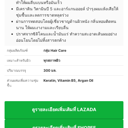
ทำให้ผมลีบแบนหรือมันเร็ว
มีเคราติน วิตามินบี 5 และอาร์แกนออยล์ บำรุงผมแห้งเสียให้
ชุ่มชื้นและลดการขาดหลุดร่วง
ผ่านการทดสอบโดยผู้เชี่ยวชาญด้านผิวหนัง กลิ่นหอมติดทน
นาน ให้ผมเงางามและเรียบลื่น
ปราศจากซิลิโคนและน้ำมันแร่ ทำความสะอาดเส้นผมอย่าง
อ่อนโยนโดยไม่ทิ้งสารตกค้าง
กลุ่มผลิตภัณฑ์
กลุ่ม Hair Care
เหมาะสำหรับผิว
ทุกสภาพผิว
ปริมาณบรรจุ
300 มล.
ส่วนผสมเพิ่มความชุ่ม
Keratin, Vitamin B5, Argan Oil
ชื้น
ดูรายละเอียดเพิ่มเติมที่ LAZADA
ดูรายละเอียดเพิ่มเติมที่ SHOPEE