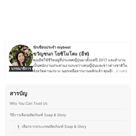
นักเขียนประจำ mybest
ขวัญชนก โยชิโมโตะ (อีฟ)
คุณอีฟใช้ชีวิตอยู่ที่ประเทศญี่ปุ่นมาตั้งแต่ปี 2017 และทำงาน
เป็นพนักงานประสานงานระหว่างคนญี่ปุ่นและชาวต่างชาติใน
บรรณาธิการ
จังหวัดคานะกะวะ นอกเหนือจากงานหลักแล้ว คุณอีฟยัง
…อ่านต่อ
ทำงานเป็นล่ามฟรีแลนซ์และมีความสนใจในเรื่องเครื่อง
สำอางและสกินแคร์ โดยชอบติดตามเทรนด์ความงามทั้งจาก
แบรนด์ญี่ปุ่นและอื่น ๆ ทดลองผลิตภัณฑ์ และอ่านรีวิวเกี่ยวกับ
สารบัญ
เครื่องสำอางและสกินแคร์อยู่เสมอ นอกจากนี้ ยังมี
ประสบการณ์แต่งหน้าสำหรับงานต่าง ๆ ทั้งในไทยและญี่ปุ่น
Why You Can Trust Us
ไม่ว่าจะเป็นแต่งหน้าเจ้าสาว แต่งหน้ารับปริญญา หรือแต่ง
หน้าออกงาน ทำให้คุณอีฟเข้าใจการเลือกใช้ผลิตภัณฑ์ให้
เหมาะกับสภาพผิวและโอกาสต่าง ๆ ซึ่งนอกจากด้านความ
วิธีการเลือกผลิตภัณฑ์ Soap & Glory
งามแล้ว คุณอีฟยังรักการทำอาหาร โดยเฉพาะการคิดค้นสูตร
ใหม่ ๆ ที่ผสมผสานระหว่างอาหารไทยและญี่ปุ่น รวมถึงสอนทำ
1
เลือกจากประเภทผลิตภัณฑ์ Soap & Glory
อาหารไทยให้กับคนญี่ปุ่นเป็นครั้งคราว จึงชอบทดลองวัตถุดิบ