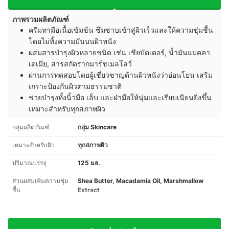
ภาพรวมผลิตภัณฑ์
ครีมทามือเนื้อเข้มข้น ซึมซาบเข้าสู่ผิวเร็วและให้ความชุ่มชื้น
โดยไม่ทิ้งความมันบนผิวหนัง
ผสมสารบำรุงผิวหลายชนิด เช่น เชียบัตเตอร์, น้ำมันแมคคา
เดเมีย, สารสกัดรากมาร์ชเมลโลว์
ผ่านการทดสอบโดยผู้เชี่ยวชาญด้านผิวหนังว่าอ่อนโยน เสริม
เกราะป้องกันผิวตามธรรมชาติ
ช่วยบำรุงทั้งนิ้วมือ เล็บ และฝ่ามือให้นุ่มและเรียบเนียนยิ่งขึ้น
เหมาะสำหรับทุกสภาพผิว
กลุ่มผลิตภัณฑ์
กลุ่ม Skincare
เหมาะสำหรับผิว
ทุกสภาพผิว
ปริมาณบรรจุ
125 มล.
ส่วนผสมเพิ่มความชุ่ม
Shea Butter, Macadamia Oil, Marshmallow
ชื้น
Extract