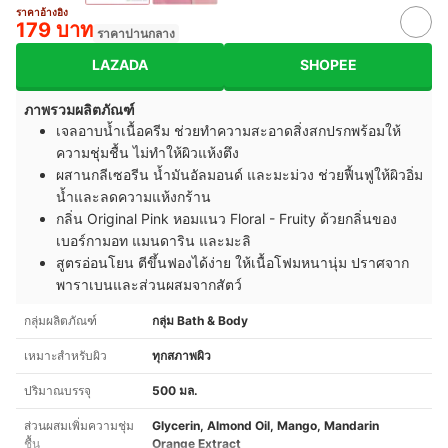
ราคาอ้างอิง
179 บาท
ราคาปานกลาง
LAZADA
SHOPEE
ภาพรวมผลิตภัณฑ์
เจลอาบน้ำเนื้อครีม ช่วยทำความสะอาดสิ่งสกปรกพร้อมให้
ความชุ่มชื้น ไม่ทำให้ผิวแห้งตึง
ผสานกลีเซอรีน น้ำมันอัลมอนด์ และมะม่วง ช่วยฟื้นฟูให้ผิวอิ่ม
น้ำและลดความแห้งกร้าน
กลิ่น Original Pink หอมแนว Floral - Fruity ด้วยกลิ่นของ
เบอร์กามอท แมนดาริน และมะลิ
สูตรอ่อนโยน ตีขึ้นฟองได้ง่าย ให้เนื้อโฟมหนานุ่ม ปราศจาก
พาราเบนและส่วนผสมจากสัตว์
กลุ่มผลิตภัณฑ์
กลุ่ม Bath & Body
เหมาะสำหรับผิว
ทุกสภาพผิว
ปริมาณบรรจุ
500 มล.
ส่วนผสมเพิ่มความชุ่ม
Glycerin, Almond Oil, Mango, Mandarin
ชื้น
Orange Extract