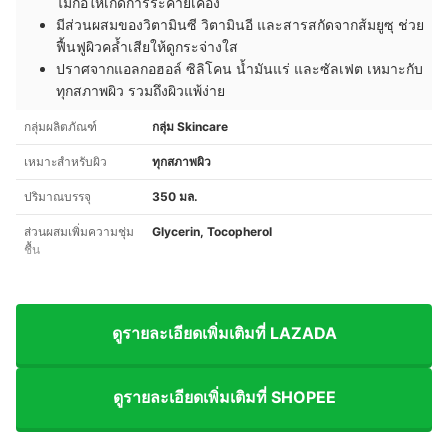
ไม่ก่อให้เกิดการระคายเคือง
มีส่วนผสมของวิตามินซี วิตามินอี และสารสกัดจากส้มยูซุ ช่วย
ฟื้นฟูผิวคล้ำเสียให้ดูกระจ่างใส
ปราศจากแอลกอฮอล์ ซิลิโคน น้ำมันแร่ และซัลเฟต เหมาะกับ
ทุกสภาพผิว รวมถึงผิวแพ้ง่าย
กลุ่มผลิตภัณฑ์
กลุ่ม Skincare
เหมาะสำหรับผิว
ทุกสภาพผิว
ปริมาณบรรจุ
350 มล.
ส่วนผสมเพิ่มความชุ่ม
Glycerin, Tocopherol
ชื้น
ดูรายละเอียดเพิ่มเติมที่ LAZADA
ดูรายละเอียดเพิ่มเติมที่ SHOPEE