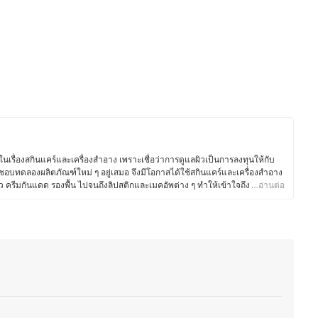
นเรื่องสกินแคร์และเครื่องสำอาง เพราะเชื่อว่าการดูแลผิวเป็นการลงทุนให้กับ
อบทดลองผลิตภัณฑ์ใหม่ ๆ อยู่เสมอ จึงมีโอกาสได้ใช้สกินแคร์และเครื่องสำอาง
ว ครีมกันแดด รองพื้น ไปจนถึงลิปสติกและเมคอัพต่าง ๆ ทำให้เข้าใจถึง
…อ่านต่อ
รถเปรียบเทียบข้อดี-ข้อเสียได้อย่างตรงจุด โดยนอกจากสกินแคร์และเครื่อง
องใช้ไฟฟ้าในชีวิตประจำวัน โดยเฉพาะอุปกรณ์ที่ช่วยอำนวยความสะดวก เช่น
ำ เครื่องดูดฝุ่นไร้สาย เครื่องฟอกอากาศ ไปจนถึงอุปกรณ์ในครัวอย่างหม้อทอดไร้
ิตประจำวันมีประสิทธิภาพมากยิ่งขึ้น ซึ่งคุณน้อยให้ความสำคัญกับการนำเสนอ
มที่เขียนจะผ่านการค้นคว้าอย่างละเอียด เพื่อให้ผู้อ่านเลือกซื้อผลิตภัณฑ์ที่
ี่สุด