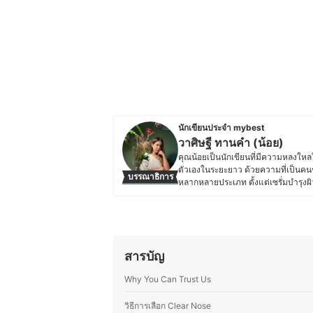
นักเขียนประจำ mybest
วาศิษฐี ทานคำ (น้อย)
คุณน้อยเป็นนักเขียนที่มีความหลงใหลใ
ตัวเองในระยะยาว ด้วยความที่เป็นคนช
บรรณาธิการ
หลากหลายประเภท ตั้งแต่เซรั่มบำรุงผิ
คุณสมบัติของแต่ละผลิตภัณฑ์ และสามา
สำอางแล้ว ยังให้ความสำคัญกับเครื่
เครื่องหนีบผม ไดร์เป่าผม เตารีดไอน้
น้ำมัน ไมโครเวฟ ที่ช่วยให้การใช้ชีว
ข้อมูลที่ถูกต้องและเข้าใจง่าย ทุกบทควา
สารบัญ
เหมาะกับความต้องการของตนเองได้ดีท
ประวัติของ วาศิษฐี ทานคำ (น้อย)
Why You Can Trust Us
วิธีการเลือก Clear Nose