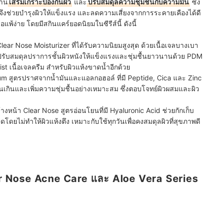
้าน
เสริมเกราะป้องกันผิว
และ
ปรับสมดุลความชุ่มชื้นกับความมัน
ซึ่ง
ช่วยบำรุงผิวให้แข็งแรง และลดความเสี่ยงจากการระคายเคืองได้ดี
้ง่าย โดยมีสกินแคร์ยอดนิยมในซีรีส์นี้ ดังนี้
lear Nose Moisturizer ที่ได้รับความนิยมสูงสุด ด้วยเนื้อเจลบางเบา
รับสมดุลปราการชั้นผิวหนังให้แข็งแรงและชุ่มชื้นยาวนานด้วย PDM
st เนื้อเจลครีม สำหรับผิวแห้งขาดน้ำอีกด้วย
m สูตรปราศจากน้ำมันและแอลกอฮอล์ ที่มี Peptide, Cica และ Zinc
เกินและเพิ่มความชุ่มชื้นอย่างเหมาะสม ซึ่งตอบโจทย์ผิวผสมและผิว
งหน้า Clear Nose สูตรอ่อนโยนที่มี Hyaluronic Acid ช่วยกักเก็บ
ยไม่ทำให้ผิวแห้งตึง เหมาะกับใช้ทุกวันเพื่อคงสมดุลผิวที่สุขภาพดี
ar Nose Acne Care และ Aloe Vera Series