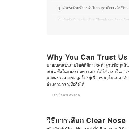
1
สำหรับผิวแพ้ง่าย ผิวไม่สมดุล เลือกเคลียร์โนส 
2
สำหรับปัญหาสิว เลือก Clear Nose Acne Car
3
กรณีผิวหมองคล้ำ มีรอยดำ เลือก Clear Nose
4
ต้องการปกป้องผิวจากแสงแดด เลือก Clear
5
Why You Can Trust Us
ต้องการเมคอัพสำหรับคนเป็นสิว เลือก Clea
มายเบสท์เป็นเว็บไซต์ที่มีการจัดทำฐานข้อมูลสิ
10 Clear Nose ตัวไหนดี เคลียร์โนส ตัวดัง
เดือน ซึ่งในแต่ละบทความเราได้ใช้เวลาในการจ
และตรวจสอบข้อมูลโดยผู้เชี่ยวชาญในแต่ละด้าน เ
บทความที่เกี่ยวข้องกับ Clear Nose
อ่านสามารถเชื่อถือได้
แจ้งเนื้อหาผิดพลาด
วิธีการเลือก Clear Nose
ผลิตภัณฑ์ Clear Nose แบ่งได้ 5 กลุ่มตามซีรีส