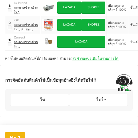
IQ Brand
เยื่อกระดาษ
8
LAZADA
SHOPEE
กระดาษชำระม้วน
ชั้นเด
บริสุทธิ์ 100%
ใหญ่
iOK
เยื่อกระดาษ
9
LAZADA
SHOPEE
กระดาษชำระม้วน
ชั้นเด
บริสุทธิ์ 100%
ใหญ่ พิมพ์ลาย
Correct
เยื่อกระดาษ
10
LAZADA
กระดาษชำระม้วน
ชั้นเด
บริสุทธิ์ 100%
ใหญ่
หากไม่พบผลิตภัณฑ์ที่กำลังมองหา สามารถ
ส่งคำร้องขอเพิ่มในรายการได้
การจัดอันดับสินค้าใช้เป็นข้อมูลอ้างอิงได้หรือไม่ ?
ใช่
ไม่ใช่
No.1