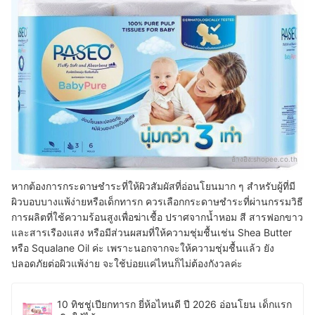
อ้างอิง:
shopee.co.th
หากต้องการกระดาษชำระที่ให้ผิวสัมผัสที่อ่อนโยนมาก ๆ สำหรับผู้ที่มี
ผิวบอบบางแพ้ง่ายหรือเด็กทารก ควรเลือกกระดาษชำระที่ผ่านกรรมวิธี
การผลิตที่ใช้ความร้อนสูงเพื่อฆ่าเชื้อ ปราศจากน้ำหอม สี สารฟอกขาว
และสารเรืองแสง หรือมีส่วนผสมที่ให้ความชุ่มชื้นเช่น Shea Butter
หรือ Squalane Oil ค่ะ เพราะนอกจากจะให้ความชุ่มชื้นแล้ว ยัง
ปลอดภัยต่อผิวแพ้ง่าย จะใช้บ่อยแค่ไหนก็ไม่ต้องกังวลค่ะ
10 ทิชชู่เปียกทารก ยี่ห้อไหนดี ปี 2026 อ่อนโยน เด็กแรก