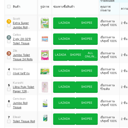
รายละเอียด
สินค้า
รูปภาพ
ช่องทางซื้อสินค้า
คุณภาพ
ควา
กระดาษ
Scott
เยื่อกระดาษ
1
LAZADA
SHOPEE
Extra Super
2 ชั้น
บริสุทธิ์ 100%
Jumbo Roll
Tissue
Cellox
เยื่อกระดาษ
2
LAZADA
SHOPEE
2 ply 2X-32'R
2 ชั้น
บริสุทธิ์ 100%
Toilet Tissue
Zilk
ALL
เยื่อกระดาษ
3
LAZADA
SHOPEE
Jumbo Toilet
2 ชั้น
ONLINE
บริสุทธิ์ 100%
Tissue 24 Rolls
(7-11)
Maxmo
เยื่อกระดาษ
4
LAZADA
SHOPEE
2 ชั้น
บริสุทธิ์ 100%
กระดาษชำระ
Kurashi
เยื่อกระดาษ
5
LAZADA
SHOPEE
Lilina Pulp Toilet
2 ชั้น
รีไซเคิล
Paper 12R
Double
Cenclean
เยื่อกระดาษ
6
LAZADA
SHOPEE
Jumbo Roll
2 ชั้น
บริสุทธิ์ 100%
Tissue
Elleair
เยื่อกระดาษ
7
LAZADA
SHOPEE
2 ชั้น
บริสุทธิ์ 100%
Toilet Tissue Roll