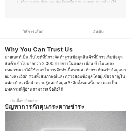
ให้บ้านเป็นสถานที่ที่น่าอยู่มากขึ้น งานเขียนของคุณฝ้ายจึงมุ่ง
1
เลือกกระดาษชำระแบบชั้นเดียวหรือ 2 ชั้น ตามจุดประสงค์การใช้
เน้นการให้ข้อมูลที่ถูกต้อง เข้าใจง่าย และนำไปใช้ได้จริง เพื่อ
ช่วยให้ผู้อ่านเลือกสินค้าที่ตอบโจทย์ไลฟ์สไตล์ของตัวเองมาก
2
เลือกกระดาษชำระที่ให้สัมผัสนุ่มนวลต่อผิว
ที่สุด
ประวัติของ นัสทลีญา บุญมี (ฝ้าย)
กระดาษชำระแบบ "ยาวพิเศษ" ไม่ต้องเปลี่ยนบ่อย ๆ แถมประหยัด
3
พื้นที่จัดเก็บ
วิธีการเลือก
อันดับ
4
เลือกกระดาษชำระแบบ "ไร้แกน" เพื่อรักษาสิ่งแวดล้อม
Why You Can Trust Us
10 กระดาษชำระ ยี่ห้อไหนดี รวมแบรนด์ Scott, Cellox, Zilk
มายเบสท์เป็นเว็บไซต์ที่มีการจัดทำฐานข้อมูลสินค้าที่มีการเพิ่มข้อมูล
สินค้าเข้าไปมากกว่า 2,000 รายการในแต่ละเดือน ซึ่งในแต่ละ
บทความเราได้ใช้เวลาในการจัดทำเนื้อหาและทำการค้นคว้าข้อมูลมา
อย่างละเอียด รวมทั้งสัมภาษณ์และตรวจสอบข้อมูลโดยผู้เชี่ยวชาญใน
แต่ละด้าน เพื่อนำความรู้และข้อมูลเชิงลึกทั้งหมดนี้มาส่งมอบเป็น
บทความที่ผู้อ่านสามารถเชื่อถือได้
แจ้งเนื้อหาผิดพลาด
ปัญหาการกักตุนกระดาษชำระ