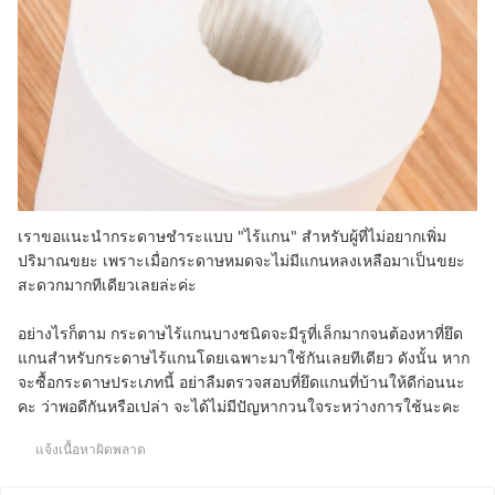
เราขอแนะนำกระดาษชำระแบบ "ไร้แกน" สำหรับผู้ที่ไม่อยากเพิ่ม
ปริมาณขยะ เพราะเมื่อกระดาษหมดจะไม่มีแกนหลงเหลือมาเป็นขยะ
สะดวกมากทีเดียวเลยล่ะค่ะ
อย่างไรก็ตาม กระดาษไร้แกนบางชนิดจะมีรูที่เล็กมากจนต้องหาที่ยึด
แกนสำหรับกระดาษไร้แกนโดยเฉพาะมาใช้กันเลยทีเดียว ดังนั้น หาก
จะซื้อกระดาษประเภทนี้ อย่าลืมตรวจสอบที่ยึดแกนที่บ้านให้ดีก่อนนะ
คะ ว่าพอดีกันหรือเปล่า จะได้ไม่มีปัญหากวนใจระหว่างการใช้นะคะ
แจ้งเนื้อหาผิดพลาด