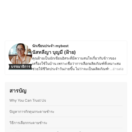
นักเขียนประจำ mybest
นัสทลีญา บุญมี (ฝ้าย)
คุณฝ้ายเป็นนักเขียนอิสระที่มีความสนใจเกี่ยวกับข้าวของ
เครื่องใช้ในบ้าน เพราะเชื่อว่าการเลือกผลิตภัณฑ์ที่เหมาะสม
บรรณาธิการ
ช่วยให้ชีวิตประจำวันง่ายขึ้น ไม่ว่าจะเป็นผลิตภัณฑ์ซักรีด
…อ่านต่อ
อุปกรณ์ทำความสะอาด ไปจนถึงเครื่องนอนต่าง ๆ โดยจุดเริ่ม
ต้นของความสนใจนี้เกิดจากประสบการณ์ในสายงาน
บรรณาธิการด้านบันเทิงมากว่า 10 ปี ซึ่งทำให้คุณฝ้ายมี
สารบัญ
โอกาสพบปะและศึกษาหลากหลายไลฟ์สไตล์ เมื่อผันตัวมาเป็น
นักเขียนอิสระจึงเลือกเน้นการรีวิวของใช้ในบ้านอย่างละเอียด
Why You Can Trust Us
เพื่อช่วยให้ผู้อ่านตัดสินใจเลือกซื้อสินค้าที่ตอบโจทย์การใช้
งานจริง นอกจากของใช้พื้นฐานแล้ว คุณฝ้ายยังสนใจของใช้
เบ็ดเตล็ดในบ้าน เช่น เครื่องหอมในบ้าน อย่างก้านไม้หอม
ปัญหาการกักตุนกระดาษชำระ
และเทียนหอมที่ช่วยสร้างบรรยากาศดี ๆ และอุปกรณ์จัดเก็บ
ทั่วไปที่ช่วยให้บ้านเป็นระเบียบมากขึ้น ซึ่งคุณฝ้ายเชื่อว่า
วิธีการเลือกกระดาษชำระ
ของใช้ในบ้านที่ดีไม่ใช่แค่เพิ่มความสะดวกสบาย แต่ยังช่วย