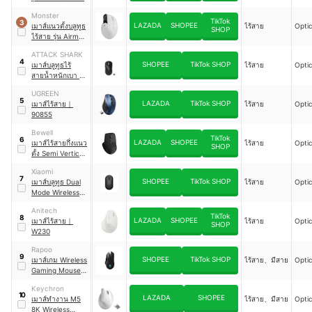
Monster
TikTok
3
LAZADA
SHOPEE
เมาส์แนวตั้งบลูทูธ
ไร้สาย
Optic
SHOP
ไร้สาย รุ่น Airmars
M2 MAX
ATTACK SHARK
4
SHOPEE
TikTok SHOP
เมาส์บลูทูธไร้
ไร้สาย
Optic
สายน้ำหนักเบา รุ่น
X3
UGREEN
5
LAZADA
TikTok SHOP
เมาส์ไร้สาย
｜
ไร้สาย
Optic
90855
Bewell
TikTok
6
LAZADA
SHOPEE
เมาส์ไร้สายกึ่งแนว
ไร้สาย
Optic
SHOP
ตั้ง Semi Vertical
Ergonomics
Xiaomi
7
SHOPEE
TikTok SHOP
เมาส์บลูทูธ Dual
ไร้สาย
Optic
Mode Wireless
Mouse Silent
Anitech
Edition
TikTok
8
LAZADA
SHOPEE
เมาส์ไร้สาย
｜
ไร้สาย
Optic
SHOP
W230
Rapoo
9
SHOPEE
TikTok SHOP
เมาส์เกม Wireless
ไร้สาย、มีสาย
Optic
Gaming Mouse
｜
V30L
Keychron
10
LAZADA
SHOPEE
เมาส์ทำงาน M5
ไร้สาย、มีสาย
Optic
8K Wireless