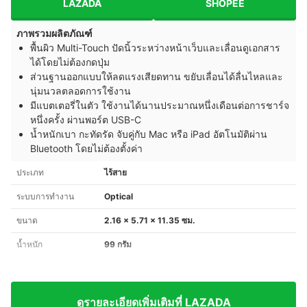
LAZADA
SHOPEE
ภาพรวมผลิตภัณฑ์
พื้นผิว Multi-Touch ปัดนิ้วระหว่างหน้าเว็บและเลื่อนดูเอกสาร
ได้โดยไม่ต้องกดปุ่ม
ส่วนฐานออกแบบให้
ลดแรงเสียดทาน ขยับเลื่อนได้
ลื่นไหลและ
นุ่มนวลตลอดการใช้งาน
มีแบตเตอรี่ในตัว ใช้งานได้นานประมาณหนึ่งเดือนต่อการชาร์จ
หนึ่งครั้ง ผ่านพอร์ต USB-C
น้ำหนักเบา กะทัดรัด จับคู่กับ Mac หรือ iPad อัตโนมัติผ่าน
Bluetooth โดยไม่ต้องตั้งค่า
ประเภท
ไร้สาย
ระบบการทำงาน
Optical
ขนาด
2.16 x 5.71 x 11.35 ซม.
น้ำหนัก
99 กรัม
ดูรายละเอียดเพิ่มเติมที่ LAZADA