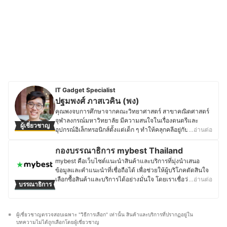
IT Gadget Specialist
ปฐมพงศ์ ภาสเวคิน (พง)
คุณพงจบการศึกษาจากคณะวิทยาศาสตร์ สาขาคณิตศาสตร์
จุฬาลงกรณ์มหาวิทยาลัย มีความสนใจในเรื่องดนตรีและ
ผู้เชี่ยวชาญ
อุปกรณ์อิเล็กทรอนิกส์ตั้งแต่เด็ก ๆ ทำให้คลุกคลีอยู่กับสิ่งของ
…อ่านต่อ
เหล่านี้มาเป็นระยะเวลาไม่ต่ำกว่า 20 ปี ปัจจุบันเป็น Co-
founder ช่อง YouTube SUPERTOMMO ที่คอยรีวิวอุปกรณ์
กองบรรณาธิการ mybest Thailand
และสินค้า IT ต่าง ๆ ซึ่งมี Subscribers มากกว่า 130,000 คน
mybest คือเว็บไซต์แนะนำสินค้าและบริการที่มุ่งนำเสนอ
ด้วยความเชี่ยวชาญและความถนัดในด้านนี้ คุณพงจึงรับงาน
ข้อมูลและคำแนะนำที่เชื่อถือได้ เพื่อช่วยให้ผู้บริโภคตัดสินใจ
เขียนที่คอยแนะนำสินค้าและวิธีการเลือกสินค้า IT ให้แก่ผู้ที่
เลือกซื้อสินค้าและบริการได้อย่างมั่นใจ โดยเราเชื่อว่าการ
…อ่านต่อ
บรรณาธิการ
สนใจอีกด้วย โดยส่วนตัวแล้ว คุณพงมองว่าสินค้าไอทีที่วาง
เลือกสินค้าและบริการที่ดีควรตั้งอยู่บนพื้นฐานของข้อมูลที่ถูก
ขายในปัจจุบันเกือบจะทั้งหมดได้ผ่านการคิดออกมาเป็นอย่าง
ต้อง ครบถ้วน และสามารถนำไปใช้งานได้จริง เนื้อหาจากทุก
ดีแล้วและมีกลุ่มผู้ใช้งานที่เฉพาะของตัวสินค้านั้น ๆ เอง ซึ่ง
บทความของ mybest จึงผ่านกระบวนการค้นคว้า วิเคราะห์
จากประสบการณ์ของตนเองที่มีมายาวนาน จึงสามารถที่จะ
ผู้เชี่ยวชาญตรวจสอบเฉพาะ "วิธีการเลือก" เท่านั้น สินค้าและบริการที่ปรากฏอยู่ใน
และเรียบเรียงโดยทีมบรรณาธิการ พร้อมตรวจสอบความถูก
ถ่ายทอดและนำมาบอกเล่าให้หลาย ๆ คนได้เข้าใจจุดประสงค์
บทความไม่ได้ถูกเลือกโดยผู้เชี่ยวชาญ
ต้องร่วมกับผู้เชี่ยวชาญในแต่ละหมวดหมู่ เพื่อให้ผู้อ่านได้รับ