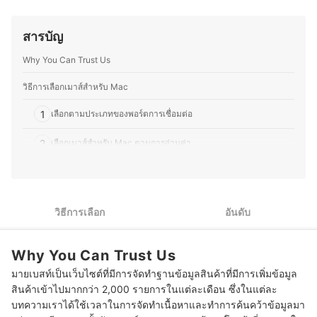
ของสินค้าแต่ละชนิดได้ ทั้งยังสามารถช่วยแนะนำการเลือกซื้อ
ข้อมูลที่ชัดเจน เป็นกลาง และน่าเชื่อถือ นอกจากนี้ ทีม
สินค้าไอทีได้อย่างถูกต้อง มีความคุ้มค่าและตอบโจทย์กลุ่มผู้
บรรณาธิการของ mybest ยังให้ความสำคัญกับการเจาะลึกใน
ใช้งานแต่ละประเภทได้มากที่สุด
สารบัญ
รายละเอียดของผลิตภัณฑ์แต่ละประเภท ตั้งแต่การเปรียบ
ประวัติของ ปฐมพงศ์ ภาสเวคิน (พง)
เทียบคุณสมบัติ วิธีการเลือก ไปจนถึงข้อควรรู้ก่อนตัดสินใจซื้อ
Why You Can Trust Us
เพราะเราเข้าใจว่าความต้องการของผู้บริโภคมีความหลาก
หลาย จึงมุ่งนำเสนอคำแนะนำที่กระชับ เข้าใจง่าย และตอบ
โจทย์การใช้งานในชีวิตประจำวันมากที่สุด
วิธีการเลือกเมาส์สำหรับ Mac
ประวัติของ กองบรรณาธิการ mybest Thailand
1
เลือกตามประเภทของพอร์ตการเชื่อมต่อ
2
เลือกเมาส์สำหรับ Mac ตามการอ่านค่า
เลือกเมาส์สำหรับ Mac ที่ออกแบบตามหลักสรีรศาสตร์ ใช้งานได้
3
นาน ไม่ปวดเมื่อย
เลือกเมาส์สำหรับ Mac ที่มาพร้อมกับปุ่มหลากหลายและสามารถตั้ง
วิธีการเลือก
อันดับ
4
ค่าได้
10 เมาส์สำหรับ Mac ยี่ห้อไหนดี รวมแบรนด์ Logitech, Apple
Why You Can Trust Us
มายเบสท์เป็นเว็บไซต์ที่มีการจัดทำฐานข้อมูลสินค้าที่มีการเพิ่มข้อมูล
บทความที่เกี่ยวข้องกับเมาส์สำหรับ Mac
สินค้าเข้าไปมากกว่า 2,000 รายการในแต่ละเดือน ซึ่งในแต่ละ
บทความเราได้ใช้เวลาในการจัดทำเนื้อหาและทำการค้นคว้าข้อมูลมา