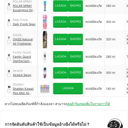
POLAR SPRAY
5
LAZADA
SHOPEE
POLAR SPRAY
สเปรย์อัดแก๊ส
280 ml
Eucalyptus Oil
Plus
Daily Fresh
6
LAZADA
SHOPEE
สเปรย์อัดแก๊ส
300 ml
F
Daily Fresh Spay
OASIS
7
LAZADA
SHOPEE
OASIS Natural
สเปรย์อัดแก๊ส
320 ml
&
S
Air Freshener
&
Family Guard
8
LAZADA
SHOPEE
Family Guard
สเปรย์อัดแก๊ส
280 ml
ไ
Disinfectant
M
Spray Fragrance
Free
Airwick
9
LAZADA
SHOPEE
สเปรย์อัดแก๊ส
300 ml
Airwick Spray
S
C
Shaldan
T
10
LAZADA
Shaldan Kawaii
สเปรย์อัดแก๊ส
140 ml
Plus Mist Air
S
Freshener Spray
หากไม่พบผลิตภัณฑ์ที่กำลังมองหา สามารถ
ส่งคำร้องขอเพิ่มในรายการได้
B
การจัดอันดับสินค้าใช้เป็นข้อมูลอ้างอิงได้หรือไม่ ?