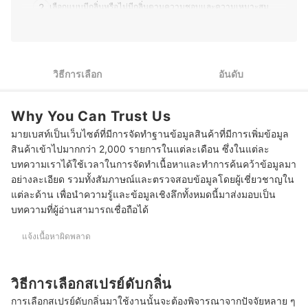
ปลอดภัยในบ้าน ที่ช่วยเพิ่มความสะดวกและปลอดภัยในชีวิต
2
เลือกแบบมีกลิ่นหรือไม่มีกลิ่นตามความชอบและความเหมาะสม
ประจำวัน โดยเชื่อว่าสิ่งของรอบตัวมีผลต่อคุณภาพชีวิต ทุก
บทความจึงเน้นให้ข้อมูลที่ถูกต้อง เข้าใจง่าย และนำไปใช้ได้
3
เลือกสเปรย์ดับกลิ่นที่พ่นออกมาเป็นละอองแบบละเอียด
จริง ทำให้ผู้อ่านเลือกซื้อสินค้าที่ตอบโจทย์ความต้องการ และ
ช่วยให้บ้านสมบูรณ์แบบยิ่งขึ้น
เลือกยี่ห้อสเปรย์ดับกลิ่นที่มีถุงสำหรับรีฟิลจำหน่ายด้วย เพื่อประหยัด
ประวัติของ ณัฐธิดา สุขสำรวม (ณัฐ)
4
วิธีการเลือก
อันดับ
ค่าใช้จ่าย
10 สเปรย์ดับกลิ่น ยี่ห้อไหนดี ดับกลิ่นอับในบ้าน
Why You Can Trust Us
มายเบสท์เป็นเว็บไซต์ที่มีการจัดทำฐานข้อมูลสินค้าที่มีการเพิ่มข้อมูล
สินค้าเข้าไปมากกว่า 2,000 รายการในแต่ละเดือน ซึ่งในแต่ละ
บทความเราได้ใช้เวลาในการจัดทำเนื้อหาและทำการค้นคว้าข้อมูลมา
อย่างละเอียด รวมทั้งสัมภาษณ์และตรวจสอบข้อมูลโดยผู้เชี่ยวชาญใน
แต่ละด้าน เพื่อนำความรู้และข้อมูลเชิงลึกทั้งหมดนี้มาส่งมอบเป็น
บทความที่ผู้อ่านสามารถเชื่อถือได้
แจ้งเนื้อหาผิดพลาด
วิธีการเลือกสเปรย์ดับกลิ่น
การเลือกสเปรย์ดับกลิ่นมาใช้งานนั้นจะต้องพิจารณาจากปัจจัยหลาย ๆ