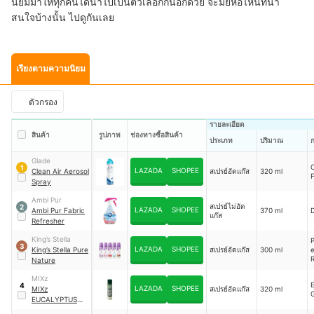
นิยมมาให้ทุกคนได้นำไปเป็นตัวเลือกกันอีกด้วย จะมียี่ห้อไหนที่น่า
สนใจบ้างนั้น ไปดูกันเลย
เรียงตามความนิยม
ตัวกรอง
รายละเอียด
สินค้า
รูปภาพ
ช่องทางซื้อสินค้า
ประเภท
ปริมาณ
ก
Glade
1
LAZADA
SHOPEE
Clean Air Aerosol
สเปรย์อัดแก๊ส
320 ml
Spray
Ambi Pur
สเปรย์ไม่อัด
2
LAZADA
SHOPEE
Ambi Pur Fabric
370 ml
แก๊ส
Refresher
King’s Stella
3
LAZADA
SHOPEE
King’s Stella Pure
สเปรย์อัดแก๊ส
300 ml
e
Nature
MIXz
4
LAZADA
SHOPEE
MIXz
สเปรย์อัดแก๊ส
320 ml
EUCALYPTUS
F
SPRAY