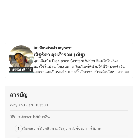
นักเขียนประจำ mybest
ณัฐธิดา สุขสำรวม (ณัฐ)
คุณณัฐเป็น Freelance Content Writer ที่สนใจในเรื่อง
ของใช้ในบ้าน โดยเฉพาะผลิตภัณฑ์ที่ช่วยให้ชีวิตประจำวัน
บรรณาธิการ
สะดวกและเป็นระเบียบมากขึ้น ไม่ว่าจะเป็นผลิตภัณฑ์ซักรีดที่
…อ่านต่อ
ช่วยให้เสื้อผ้าหอมและสะอาด อุปกรณ์ทำความสะอาดอย่าง
เครื่องดูดฝุ่นหรือไม้ถูพื้นที่ใช้งานง่าย อุปกรณ์จัดเก็บของใช้ที่
ช่วยให้บ้านเป็นระเบียบ ไปจนถึงอุปกรณ์กำจัดแมลงหรือสัตว์
สารบัญ
รบกวนเพื่อให้บ้านสะอาดปลอดภัย ซึ่งเดิมทีคุณณัฐมีพื้นฐาน
การทำคอนเทนต์ในสายความงามและสุขภาพ แต่ด้วยความ
Why You Can Trust Us
สนใจในเรื่องเทคโนโลยีในบ้านและของใช้จำเป็น จึงศึกษา
และทดลองใช้สินค้าต่าง ๆ โดยให้ความสำคัญกับฟังก์ชันการ
ใช้งาน ความคุ้มค่า และคุณภาพ เพราะเชื่อว่าของใช้ที่ดีควร
วิธีการเลือกสเปรย์ดับกลิ่น
ช่วยประหยัดเวลา และทำให้บ้านน่าอยู่ยิ่งขึ้น ซึ่งนอกจาก
ของใช้พื้นฐานแล้ว ยังให้ความสำคัญกับเครื่องหอม รวมถึง
1
เลือกสเปรย์ดับกลิ่นตามวัตถุประสงค์ของการใช้งาน
อุปกรณ์ระบบไฟฟ้า ระบบประปา และอุปกรณ์รักษาความ