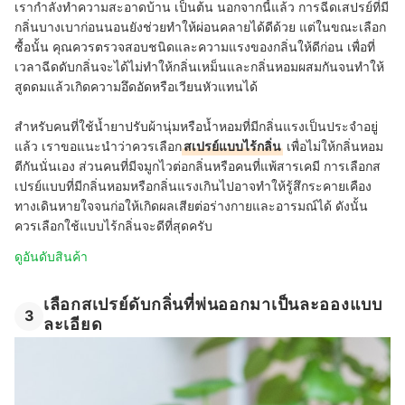
เรากำลังทำความสะอาดบ้าน เป็นต้น นอกจากนี้แล้ว การฉีดเสปรย์ที่มี
กลิ่นบางเบาก่อนนอนยังช่วยทำให้ผ่อนคลายได้ดีด้วย แต่ในขณะเลือก
ซื้อนั้น คุณควรตรวจสอบชนิดและความแรงของกลิ่นให้ดีก่อน เพื่อที่
เวลาฉีดดับกลิ่นจะได้ไม่ทำให้กลิ่นเหม็นและกลิ่นหอมผสมกันจนทำให้
สูดดมแล้วเกิดความอึดอัดหรือเวียนหัวแทนได้
สำหรับคนที่ใช้น้ำยาปรับผ้านุ่มหรือน้ำหอมที่มีกลิ่นแรงเป็นประจำอยู่
แล้ว เราขอแนะนำว่าควรเลือก
สเปรย์แบบไร้กลิ่น
เพื่อไม่ให้กลิ่นหอม
ตีกันนั่นเอง ส่วนคนที่มีจมูกไวต่อกลิ่นหรือคนที่แพ้สารเคมี การเลือกส
เปรย์แบบที่มีกลิ่นหอมหรือกลิ่นแรงเกินไปอาจทำให้รู้สึกระคายเคือง
ทางเดินหายใจจนก่อให้เกิดผลเสียต่อร่างกายและอารมณ์ได้ ดังนั้น
ควรเลือกใช้แบบไร้กลิ่นจะดีที่สุดครับ
ดูอันดับสินค้า
เลือกสเปรย์ดับกลิ่นที่พ่นออกมาเป็นละอองแบบ
3
ละเอียด