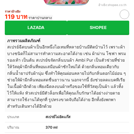
อ้างอิง:
shopee.co.th
ราคาอ้างอิง
119 บาท
ราคาปานกลาง
LAZADA
SHOPEE
ภาพรวมผลิตภัณฑ์
สเปรย์ฉีดบนผ้าเป็นอีกหนึ่งไอเทมที่หลายบ้านมีติดบ้านไว้ เพราะผ้า
บางชนิดก็ไม่สามารทำความสะอาดได้ง่าย เช่น ผ้าม่าน โซฟา พรม
รองเท้า เป็นต้น สเปรย์ขจัดกลิ่นบนผ้า Ambi Pur เป็นตัวช่วยที่ช่วย
ให้วัสดุผ้ามีกลิ่นที่หอมเสมือนผ้าซักใหม่ได้ ด้วยกลิ่นหอมเดียวกับ
กลิ่นน้ำยาปรับผ้านุ่ม ซึ่งทำให้คุณผ่อนคลายไปกับกลิ่นดอกไม้อ่อน ๆ
ช่วยให้ผ้ามีกลิ่นหอมสดชื่นยาวนาน นอกจากนี้ ยังช่วยลดแบคทีเรีย
ในเนื้อผ้าอีกด้วย เพียงฉีดลงบนผ้าหรือของใช้ที่วัสดุเป็นผ้า แล้วทิ้ง
ไว้ให้แห้ง หัวสเปรย์มีตัวล็อกเพื่อให้คุณเก็บรักษาได้อย่างง่ายดาย
สามารถใช้งานได้ทุกที่ รูปทรงขวดจับถือได้ง่าย อีกทั้งยังพกพา
สำหรับเดินทางได้อีกด้วย
ประเภท
สเปรย์ไม่อัดแก๊ส
ปริมาณ
370 ml