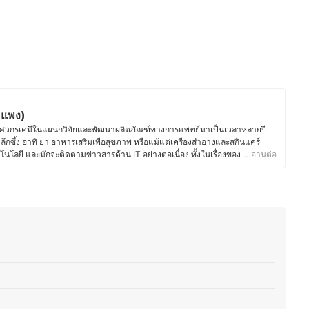
ะแพง)
ศวกรเคมีในแผนกวิจัยและพัฒนาผลิตภัณฑ์ทางการแพทย์มาเป็นเวลาหลายปี
งลึกซึ้ง อาทิ ยา อาหารเสริมเพื่อสุขภาพ หรือแม้แต่เครื่องสำอางและสกินแคร์
คโนโลยี และมักจะติดตามข่าวสารด้าน IT อย่างต่อเนื่อง ทั้งในเรื่องของ
…อ่านต่อ
วัตกรรมใหม่ๆ ที่เกี่ยวข้องกับเทคโนโลยี นอกจากนี้ คุณพะแพงยังมีธุรกิจเพาะ
องคุณพะแพงผ่านการขึ้นทะเบียนเป็นสถานที่เพาะเลี้ยงพืชอนุรักษ์ตามอนุสัญญา
ชรในประเทศไทย ด้วยการเติบโตมาในครอบครัวที่ทำการเกษตร ทำให้มีความรู้
มาตั้งแต่เด็ก ในเวลาว่าง คุณพะแพงยังชื่นชอบการเขียนนิยายและวาดภาพ
รวาดที่เป็นประโยชน์ต่อตัวเองเสมอ ด้วยความรู้และประสบการณ์ที่หลากหลาย
้านวิทยาศาสตร์ เทคโนโลยี การเกษตรและไลฟ์สไตล์ที่เป็นประโยชน์สำหรับผู้
งมีประสิทธิภาพและน่าเชื่อถืออย่างแน่นอน
็ง (พะแพง)