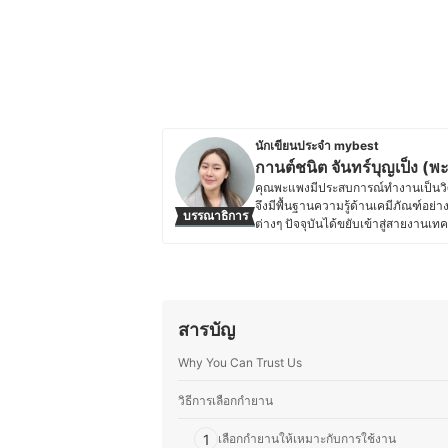
นักเขียนประจำ mybest
กานต์ชนิต จันทร์บุญเป็ง (พ
คุณพะแพงมีประสบการณ์ทำงานเป็นวิ
จึงมีพื้นฐานความรู้ด้านเคมีภัณฑ์อย่า
บรรณาธิการ
ต่างๆ ปัจจุบันได้ขยับเข้าสู่สายงานเท
Gadgets, แอปพลิเคชัน, โปรแกรม และน
พันธุ์กระบองเพชรของตัวเอง โดยสวนข
ไซเตส (CITES) สำหรับวงศ์กระบองเพ
และประสบการณ์ด้านเกษตรกรรมติดตัว
มักจะศึกษาหาอุปกรณ์การเขียนหรือกา
สารบัญ
ทำให้คุณพะแพงสามารถถ่ายทอดข้อมูลด
อ่านที่สนใจสินค้ากลุ่มเหล่านี้ได้อย่า
Why You Can Trust Us
ประวัติของ กานต์ชนิต จันทร์บุญเป
วิธีการเลือกกำยาน
1
เลือกกำยานให้เหมาะกับการใช้งาน