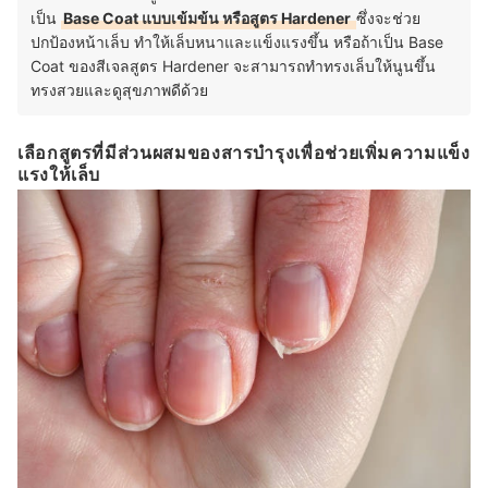
เป็น
Base Coat แบบเข้มข้น หรือสูตร Hardener
ซึ่งจะช่วย
ปกป้องหน้าเล็บ ทำให้เล็บหนาและแข็งแรงขึ้น หรือถ้าเป็น Base
Coat ของสีเจลสูตร Hardener จะสามารถทำทรงเล็บให้นูนขึ้น
ทรงสวยและดูสุขภาพดีด้วย
เลือกสูตรที่มีส่วนผสมของสารบำรุงเพื่อช่วยเพิ่มความแข็ง
แรงให้เล็บ