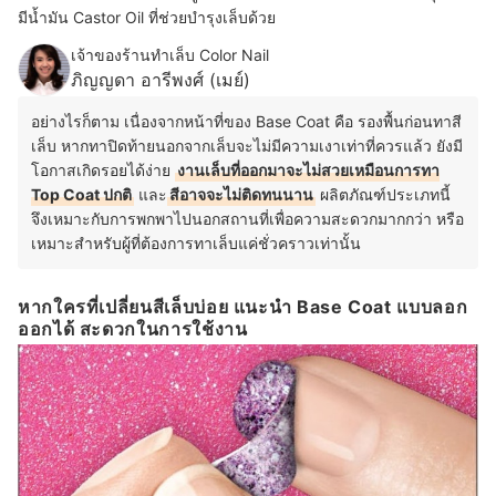
มีน้ำมัน Castor Oil ที่ช่วยบำรุงเล็บด้วย
เจ้าของร้านทำเล็บ Color Nail
ภิญญดา อารีพงศ์ (เมย์)
อย่างไรก็ตาม เนื่องจากหน้าที่ของ Base Coat คือ รองพื้นก่อนทาสี
เล็บ หากทาปิดท้ายนอกจากเล็บจะไม่มีความเงาเท่าที่ควรแล้ว ยังมี
โอกาสเกิดรอยได้ง่าย
งานเล็บที่ออกมาจะไม่สวยเหมือนการทา
Top Coat ปกติ
และ
สีอาจจะไม่ติดทนนาน
ผลิตภัณฑ์ประเภทนี้
จึงเหมาะกับการพกพาไปนอกสถานที่เพื่อความสะดวกมากกว่า หรือ
เหมาะสำหรับผู้ที่ต้องการทาเล็บแค่ชั่วคราวเท่านั้น
หากใครที่เปลี่ยนสีเล็บบ่อย แนะนำ Base Coat แบบลอก
ออกได้ สะดวกในการใช้งาน