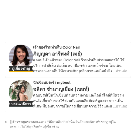
เจ้าของร้านทำเล็บ Color Nail
ภิญญดา อารีพงศ์ (เมย์)
คุณเมย์เป็นเจ้าของ Color Nail ร้านทำเล็บย่านซอยอารีย์ ให้
บริการทำสีเล็บ ต่อเล็บ สปามือ-เท้า และแว็กซ์ขน โดยเน้น
ผู้เชี่ยวชาญ
การออกแบบเล็บให้เหมาะกับบุคลิกภาพและไลฟ์สไตล์ของ
…อ่านต่อ
ลูกค้า พร้อมเลือกใช้ผลิตภัณฑ์คุณภาพสูงเพื่อช่วยถนอม
สุขภาพเล็บ ในอดีตด้วยความหลงใหลในการทำเล็บมาตั้งแต่
นักเขียนประจำ mybest
สมัยเรียน ทำให้คุณเมย์ติดตามเทรนด์การทำเล็บอยู่เสมอ ไม่
ชลิตา ชำนาญเมือง (เบสท์)
ว่าจะเป็นสีสัน เทคนิค หรือการออกแบบลายเล็บต่าง ๆ จน
คุณเบสท์เป็นนักเขียนด้านความงามและไลฟ์สไตล์ที่มีความ
ตัดสินใจเรียนคอร์สเฉพาะทางด้านการทำเล็บและสปาเพื่อ
สนใจเกี่ยวกับของใช้ส่วนตัวและผลิตภัณฑ์ดูแลร่างกายเป็น
บรรณาธิการ
พัฒนาทักษะของตัวเอง โดยปัจจุบันคุณเมย์มุ่งมั่นคัดสรร
พิเศษ มีประสบการณ์ในการเขียนบทความรีวิวและแปลคอน
…อ่านต่อ
เทคนิคและผลิตภัณฑ์ที่ช่วยให้ลูกค้าได้เล็บที่สวยงามและ
เทนต์ภาษาอังกฤษ-ไทย ให้กับเว็บไซต์ต่างประเทศ ทำให้คุ้น
สุขภาพดี พร้อมให้คำแนะนำเรื่องสีเล็บที่เสริมบุคลิกให้ดูดีใน
เคยกับการสืบค้นข้อมูลและการเลือกใช้ผลิตภัณฑ์ที่เหมาะสม
ทุกโอกาส ไม่ว่าจะเป็นลุคมืออาชีพสำหรับวันทำงานหรือสไตล์
ผู้เชี่ยวชาญตรวจสอบเฉพาะ "วิธีการเลือก" เท่านั้น สินค้าและบริการที่ปรากฏอยู่ใน
กับผู้บริโภค ด้วยความสนใจด้านสุขภาพและการดูแลตัวเอง
แฟชั่นที่ทันสมัย
บทความไม่ได้ถูกเลือกโดยผู้เชี่ยวชาญ
คุณเบสท์จึงให้ความสำคัญกับการเลือกใช้สกินแคร์ เครื่อง
ประวัติของ ภิญญดา อารีพงศ์ (เมย์)
สำอาง ผลิตภัณฑ์ดูแลเส้นผม ของใช้ในชีวิตประจำวัน รวมถึง