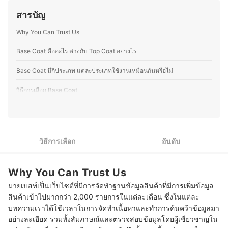
อุปกรณ์ที่ช่วยเสริมสุขอนามัย ไม่ว่าจะเป็นแปรงสีฟันไฟฟ้า
สารบัญ
เครื่องโกนขน โลชั่นบำรุงผิว หรือผลิตภัณฑ์สำหรับทำความ
สะอาดร่างกายต่าง ๆ โดยมักจะศึกษาส่วนผสมและคุณสมบัติ
Why You Can Trust Us
ของผลิตภัณฑ์อย่างละเอียด เพื่อให้มั่นใจว่าผลิตภัณฑ์ที่เลือก
ใช้มีคุณภาพและปลอดภัย จากประสบการณ์ที่ผ่านมาทำให้
คุณเบสท์มีความสามารถในการถ่ายทอดข้อมูลที่ซับซ้อนให้
Base Coat คืออะไร ต่างกับ Top Coat อย่างไร
อ่านง่าย เข้าใจได้เร็ว เพื่อช่วยให้ผู้อ่านตัดสินใจเลือกสินค้าที่
เหมาะกับตนเองมากที่สุด อีกทั้งยังชอบติดตามเทรนด์ความ
Base Coat มีกี่ประเภท แต่ละประเภทใช้งานเหมือนกันหรือไม่
งาม เทคโนโลยีด้านสุขภาพ และแนวทางการพัฒนา
ผลิตภัณฑ์ใหม่ ๆ ทำให้บทความมีข้อมูลที่ทันสมัยและน่าเชื่อ
วิธีการเลือก Base Coat
ถืออีกด้วย
ประวัติของ ชลิตา ชำนาญเมือง (เบสท์)
สำหรับใช้รองพื้นก่อนทาสีเล็บจริง เลือก Base Coat สูตรเนื้อบางเบา
1
ทาง่าย แห้งไวและมีส่วนผสมของสารบำรุงเล็บ
สำหรับคนที่ต้องการพักเล็บชั่วคราวสามารถเลือก Base Coat สีใส
2
วิธีการเลือก
อันดับ
หรือสีนู้ดที่ใช้ทาแทนยาทาเล็บได้ มีสารบำรุงเล็บ
เลือกสูตร Base Coat ให้เหมาะกับประเภทยาทาเล็บที่ใช้งาน (สูตร
3
Why You Can Trust Us
ธรรมดา / สูตรสำหรับสีเจล)
มายเบสท์เป็นเว็บไซต์ที่มีการจัดทำฐานข้อมูลสินค้าที่มีการเพิ่มข้อมูล
10 Base Coat ยี่ห้อไหนดี รวมเบสทาเล็บ เคลือบเล็บ
สินค้าเข้าไปมากกว่า 2,000 รายการในแต่ละเดือน ซึ่งในแต่ละ
บทความเราได้ใช้เวลาในการจัดทำเนื้อหาและทำการค้นคว้าข้อมูลมา
อย่างละเอียด รวมทั้งสัมภาษณ์และตรวจสอบข้อมูลโดยผู้เชี่ยวชาญใน