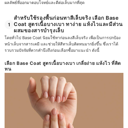
ผลลัพธ์ที่ออกมาตอบโจทย์และดีต่อเล็บมากที่สุด
สำหรับใช้รองพื้นก่อนทาสีเล็บจริง เลือก Base
Coat สูตรเนื้อบางเบา ทาง่าย แห้งไวและมีส่วน
1
ผสมของสารบำรุงเล็บ
โดยทั่วไป Base Coat นิยมใช้ทาก่อนลงสีเล็บจริง เพื่อเป็นการปกป้อง
หน้าเล็บจากสารเคมี และช่วยให้สีทาเล็บติดทนมากยิ่งขึ้น ซึ่งเราได้
รวบรวมปัจจัยที่ควรคำนึงถึงก่อนเลือกซื้อมาแนะนำ ดังนี้
เลือก Base Coat สูตรเนื้อบางเบา เกลี่ยง่าย แห้งไว ที่ติด
ทน