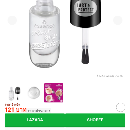
อ้างอิง:
lazada.co.th
ราคาอ้างอิง
121 บาท
ราคาปานกลาง
LAZADA
SHOPEE