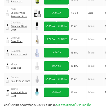
Base Coat
CND
4
LAZADA
Shellac Wear
7.3 มล.
Silica
ส
Extender Base
Coat
ORGANAIL
5
LAZADA
SHOPEE
Premium Base
15 มล.
ไม่ระบุ
ส
Coat
Gold Gel
6
LAZADA
SHOPEE
15 มล.
ไม่ระบุ
ส
Base Coat
Gelpolish
7
LAZADA
15 มล.
ไม่ระบุ
ส
Base Coat Gel
Monja
8
SHOPEE
15 มล.
ไม่ระบุ
ส
Base Coat
Cuccio
9
LAZADA
SHOPEE
13 มล.
ไม่ระบุ
ส
Peel It Base Coat
Tellme
10
LAZADA
Nice Nail Base
13 มล.
ไม่ระบุ
ส
Coat
หากไม่พบผลิตภัณฑ์ที่กำลังมองหา สามารถ
ส่งคำร้องขอเพิ่มในรายการได้