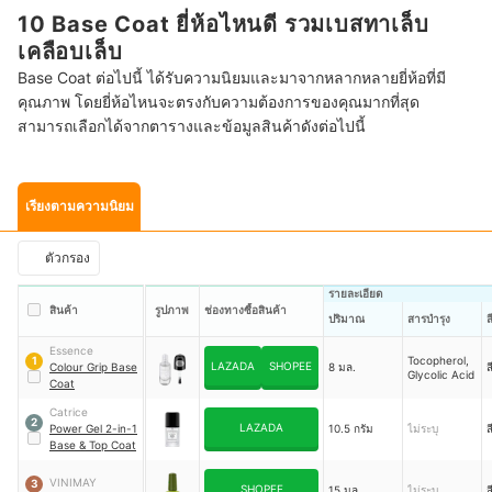
10 Base Coat ยี่ห้อไหนดี รวมเบสทาเล็บ
เคลือบเล็บ
Base Coat ต่อไปนี้ ได้รับความนิยมและมาจากหลากหลายยี่ห้อที่มี
คุณภาพ โดยยี่ห้อไหนจะตรงกับความต้องการของคุณมากที่สุด
สามารถเลือกได้จากตารางและข้อมูลสินค้าดังต่อไปนี้
เรียงตามความนิยม
ตัวกรอง
รายละเอียด
สินค้า
รูปภาพ
ช่องทางซื้อสินค้า
ปริมาณ
สารบำรุง
ส
Essence
Tocopherol,
1
LAZADA
SHOPEE
Colour Grip Base
8 มล.
ส
Glycolic Acid
Coat
Catrice
2
LAZADA
Power Gel 2-in-1
10.5 กรัม
ไม่ระบุ
ส
Base & Top Coat
VINIMAY
3
SHOPEE
15 มล.
ไม่ระบุ
ส