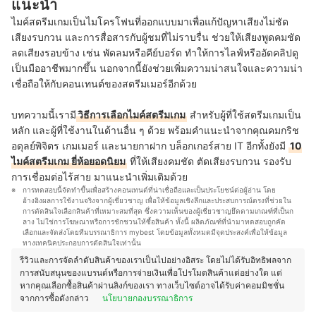
แนะนำ
ไมค์สตรีมเกมเป็นไมโครโฟนที่ออกแบบมาเพื่อแก้ปัญหาเสียงไม่ชัด
เสียงรบกวน และการสื่อสารกับผู้ชมที่ไม่ราบรื่น ช่วยให้เสียงพูดคมชัด
ลดเสียงรอบข้าง เช่น พัดลมหรือคีย์บอร์ด ทำให้การไลฟ์หรืออัดคลิปดู
เป็นมืออาชีพมากขึ้น นอกจากนี้ยังช่วยเพิ่มความน่าสนใจและความน่า
เชื่อถือให้กับคอนเทนต์ของสตรีมเมอร์อีกด้วย
บทความนี้เรามี
วิธีการเลือกไมค์สตรีมเกม
สำหรับผู้ที่ใช้สตรีมเกมเป็น
หลัก และผู้ที่ใช้งานในด้านอื่น ๆ ด้วย พร้อมคำแนะนำจากคุณคมกริช
อดุลย์พิจิตร เกมเมอร์ และนายกาฝาก บล็อกเกอร์สาย IT อีกทั้งยังมี
10
ไมค์สตรีมเกม ยี่ห้อยอดนิยม
ที่ให้เสียงคมชัด ตัดเสียงรบกวน รองรับ
การเชื่อมต่อไร้สาย มาแนะนำเพิ่มเติมด้วย
การทดสอบนี้จัดทำขึ้นเพื่อสร้างคอนเทนต์ที่น่าเชื่อถือและเป็นประโยชน์ต่อผู้อ่าน โดย
อ้างอิงผลการใช้งานจริงจากผู้เชี่ยวชาญ เพื่อให้ข้อมูลเชิงลึกและประสบการณ์ตรงที่ช่วยใน
การตัดสินใจเลือกสินค้าที่เหมาะสมที่สุด ซึ่งความเห็นของผู้เชี่ยวชาญยึดตามเกณฑ์ที่เป็นก
ลาง ไม่ใช่การโฆษณาหรือการชักชวนให้ซื้อสินค้า ทั้งนี้ ผลิตภัณฑ์ที่นำมาทดสอบถูกคัด
เลือกและจัดส่งโดยทีมบรรณาธิการ mybest โดยข้อมูลทั้งหมดมีจุดประสงค์เพื่อให้ข้อมูล
ทางเทคนิคประกอบการตัดสินใจเท่านั้น
รีวิวและการจัดลำดับสินค้าของเราเป็นไปอย่างอิสระ โดยไม่ได้รับอิทธิพลจาก
การสนับสนุนของแบรนด์หรือการจ่ายเงินเพื่อโปรโมตสินค้าแต่อย่างใด แต่
หากคุณเลือกซื้อสินค้าผ่านลิงก์ของเรา ทางเว็บไซต์อาจได้รับค่าคอมมิชชั่น
จากการซื้อดังกล่าว
นโยบายกองบรรณาธิการ