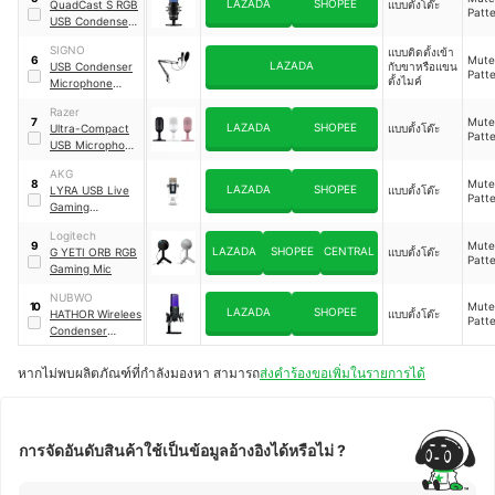
LAZADA
SHOPEE
QuadCast S RGB
แบบตั้งโต๊ะ
Patt
USB Condenser
Microphone
｜
SIGNO
แบบติดตั้งเข้า
4P5P7AA
Mute,
6
LAZADA
USB Condenser
กับขาหรือแขน
Patt
ตั้งไมค์
Microphone
Sound Recording
Razer
｜
MP-704
Mute,
7
LAZADA
SHOPEE
Ultra-Compact
แบบตั้งโต๊ะ
Patt
USB Microphone
V3 Mini
AKG
Mute,
8
LAZADA
SHOPEE
LYRA USB Live
แบบตั้งโต๊ะ
Patt
Gaming
Streaming
Logitech
Podcast
Mute,
9
LAZADA
SHOPEE
CENTRAL
G YETI ORB RGB
แบบตั้งโต๊ะ
Patt
Gaming Mic
NUBWO
Mute,
10
LAZADA
SHOPEE
HATHOR Wirelees
แบบตั้งโต๊ะ
Patt
Condenser
Microphone
｜
X701
หากไม่พบผลิตภัณฑ์ที่กำลังมองหา สามารถ
ส่งคำร้องขอเพิ่มในรายการได้
การจัดอันดับสินค้าใช้เป็นข้อมูลอ้างอิงได้หรือไม่ ?