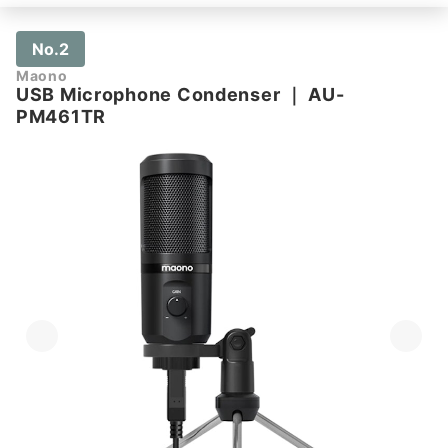
No.2
Maono
USB Microphone Condenser
｜
AU-
PM461TR