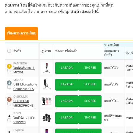
คุณภาพ โดยยี่ห้อไหนจะตรงกับความต้องการของคุณมากที่สุด
สามารถเลือกได้จากตารางและข้อมูลสินค้าดังต่อไปนี้
เรียงตามความนิยม
รายละเอียด
สินค้า
รูปภาพ
ช่องทางซื้อสินค้า
ลักษณะการ
ปุ่มปร
ติดตั้ง
FANTECH
Mute,
1
LAZADA
SHOPEE
ไมค์สตรีมเกม
｜
แบบตั้งโต๊ะ
Patt
MCX01
Maono
Mute,
2
LAZADA
SHOPEE
USB Microphone
แบบตั้งโต๊ะ
Patt
Condenser
｜
AU-
PM461TR
ONIKUMA
Mute,
3
LAZADA
SHOPEE
HOKO USB
แบบตั้งโต๊ะ
Patt
MICROPHONE
BOYA
แบบไร้สายพก
4
LAZADA
SHOPEE
ไมค์ไร้สาย
｜
BY-
Mute
พา
V10/V20
HyperX
Mute,
5