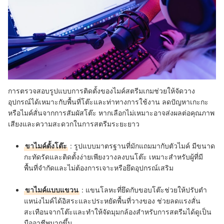
การตรวจสอบรูปแบบการติดตั้งของไมค์สตรีมเกมช่วยให้จัดวาง
อุปกรณ์ได้เหมาะกับพื้นที่โต๊ะและท่าทางการใช้งาน ลดปัญหาเกะกะ
หรือไมค์สั่นจากการสัมผัสโต๊ะ หากเลือกไม่เหมาะอาจส่งผลต่อคุณภาพ
เสียงและความสะดวกในการสตรีมระยะยาว
ขาไมค์ตั้งโต๊ะ
:
รูปแบบมาตรฐานที่มักแถมมากับตัวไมค์ มีขนาด
กะทัดรัดและติดตั้งง่ายเพียงวางลงบนโต๊ะ เหมาะสำหรับผู้ที่มี
พื้นที่จำกัดและไม่ต้องการเจาะหรือยึดอุปกรณ์เสริม
ขาไมค์แบบแขวน
:
แขนโลหะที่ยึดกับขอบโต๊ะช่วยให้ปรับตำ
แหน่งไมค์ได้อิสระและประหยัดพื้นที่วางของ ช่วยลดแรงสั่น
สะเทือนจากโต๊ะและทำให้จัดมุมกล้องสำหรับการสตรีมได้ดูเป็น
มืออาชีพมากขึ้น