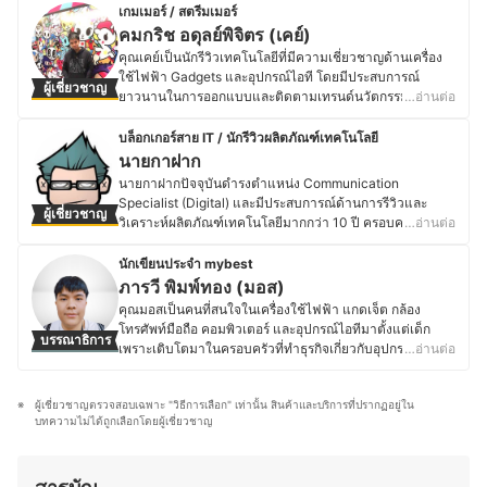
เกมเมอร์ / สตรีมเมอร์
คมกริช อดุลย์พิจิตร (เคย์)
คุณเคย์เป็นนักรีวิวเทคโนโลยีที่มีความเชี่ยวชาญด้านเครื่อง
ใช้ไฟฟ้า Gadgets และอุปกรณ์ไอที โดยมีประสบการณ์
ผู้เชี่ยวชาญ
ยาวนานในการออกแบบและติดตามเทรนด์นวัตกรรมใหม่ ๆ
…อ่านต่อ
อยู่เสมอ ไม่ว่าจะเป็นสมาร์ตโฮม ทีวี อุปกรณ์เครือข่าย หรือ
ซอฟต์แวร์ต่าง ๆ นอกจากเทคโนโลยีแล้ว ยังมีความสนใจใน
บล็อกเกอร์สาย IT / นักรีวิวผลิตภัณฑ์เทคโนโลยี
เกม โดยปัจจุบันยังเป็นทั้งสตรีมเมอร์และผู้สร้างคอนเทนต์บน
นายกาฝาก
เพจ Blackkat Gamer ซึ่งเน้นเนื้อหาเกี่ยวกับเกมมือถือ
นายกาฝากปัจจุบันดำรงตำแหน่ง Communication
Nintendo Switch และเกม PC อีกทั้งยังมีประสบการณ์ทำงาน
Specialist (Digital) และมีประสบการณ์ด้านการรีวิวและ
ผู้เชี่ยวชาญ
ในอีเวนต์เกมระดับประเทศ เช่น Thailand Game Expo,
วิเคราะห์ผลิตภัณฑ์เทคโนโลยีมากกว่า 10 ปี ครอบคลุมตั้งแต่
…อ่านต่อ
Predator League และ Thailand Mobile Expo ทำให้เข้าใจ
อุปกรณ์ขนาดเล็ก เช่น หูฟังไร้สาย ไปจนถึงอุปกรณ์เก็บข้อมูล
ทั้งฝั่งผู้เล่นและอุตสาหกรรมเกมเป็นอย่างดี คุณเคย์จึงสนุกกับ
ระดับองค์กรอย่าง NAS โดยมุ่งเน้นการให้ข้อมูลที่รอบด้าน
นักเขียนประจำ mybest
การถ่ายทอดข้อมูลที่เป็นประโยชน์ ทั้งรีวิวอุปกรณ์ไอที เปรียบ
ชัดเจน และเป็นกลาง เพื่อสนับสนุนการตัดสินใจที่เหมาะสม
ภารวี พิมพ์ทอง (มอส)
เทียบเครื่องเกม หรืออัปเดตเทรนด์อุตสาหกรรมเกมและ
สำหรับผู้บริโภค โดยสำเร็จการศึกษาระดับปริญญาตรี
คุณมอสเป็นคนที่สนใจในเครื่องใช้ไฟฟ้า แกดเจ็ต กล้อง
เทคโนโลยี เพื่อช่วยให้ผู้อ่านและผู้ชมสามารถเลือกใช้สินค้าได้
วิศวกรรมศาสตร์อิเล็กทรอนิกส์ จากมหาวิทยาลัยอัสสัมชัญ
โทรศัพท์มือถือ คอมพิวเตอร์ และอุปกรณ์ไอทีมาตั้งแต่เด็ก
อย่างคุ้มค่าและเหมาะสมกับไลฟ์สไตล์ของตนเอง
บรรณาธิการ
และเคยศึกษาต่อในระดับปริญญาโทด้านจิตวิทยา
เพราะเติบโตมาในครอบครัวที่ทำธุรกิจเกี่ยวกับอุปกรณ์
…อ่านต่อ
ประวัติของ คมกริช อดุลย์พิจิตร (เคย์)
อุตสาหกรรมและองค์การ มีประสบการณ์ทำงานด้าน
อิเล็กทรอนิกส์ โดยปัจจุบันยังคงติดตามข่าวสารวงการไอที
เทคโนโลยีและระบบสารสนเทศในองค์กรเอกชนขนาดใหญ่
อย่างต่อเนื่อง ไม่ว่าจะเป็นการเปิดตัวอุปกรณ์ใหม่ เทคโนโลยี
รวมถึงบทบาทด้านการสื่อสารและการตลาดดิจิทัล ซึ่งตลอด
ผู้เชี่ยวชาญตรวจสอบเฉพาะ "วิธีการเลือก" เท่านั้น สินค้าและบริการที่ปรากฏอยู่ใน
ล่าสุด หรือแนวโน้มของตลาดอุปกรณ์อิเล็กทรอนิกส์ นอกจาก
ระยะเวลาที่ผ่านมา นายกาฝากเคยเป็นทั้งนักเขียนและ
บทความไม่ได้ถูกเลือกโดยผู้เชี่ยวชาญ
การอัปเดตข้อมูลสินค้าไอทีแล้ว คุณมอสยังชื่นชอบงานช่าง
วิทยากรรับเชิญในหัวข้อเทคโนโลยี การตลาดดิจิทัล และแนว
และ DIY โดยมักซ่อมแซมอุปกรณ์อิเล็กทรอนิกส์และเครื่องใช้
โน้มผู้บริโภค อีกทั้งยังมีผลงานหนังสือด้านเทคโนโลยีที่ติด
ไฟฟ้าด้วยตัวเองเป็นประจำ ทำให้มีความเข้าใจเรื่อง
อันดับขายดี และบทความเผยแพร่ผ่านสื่อต่าง ๆ ทั้งออนไลน์
โครงสร้างและฟังก์ชันการทำงานของอุปกรณ์ต่างๆ มากขึ้น