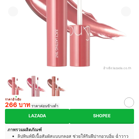
อ้างอิง:
lazada.co.th
ราคาอ้างอิง
266 บาท
ราคาค่อนข้างต่ำ
LAZADA
SHOPEE
ภาพรวมผลิตภัณฑ์
ลิปทินท์มีเนื้อสัมผัสแบบกลอส ช่วยให้ริมฝีปากอวบอิ่ม ฉ่ำวาว