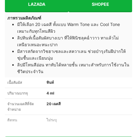
LAZADA
SHOPEE
ภาพรวมผลิตภัณฑ์
มีให้เลือก 20 เฉดสี ทั้งแบบ Warm Tone และ Cool Tone
เหมาะกับทุกโทนสีผิว
ลิปทินท์เนื้อสัมผัสบางเบา ที่ให้ฟินิชลุคฉ่ำวาว ทาแล้วไม่
เหนียวเหนอะหนะปาก
มีสารสกัดจากวิชฮาเซลและสควาเลน ช่วยบำรุงริมฝีปากให้
ชุ่มชื้นและเนียนนุ่ม
ลิปมีโทนสีอ่อน ทาทับได้หลายชั้น เหมาะสำหรับการใช้งานใน
ชีวิตประจำวัน
เนื้อสัมผัส
ทินท์
ปริมาณบรรจุ
4 ml
จำนวนเฉดสีที่จัด
20 เฉดสี
จำหน่าย
ติดทน
ไม่ระบุ