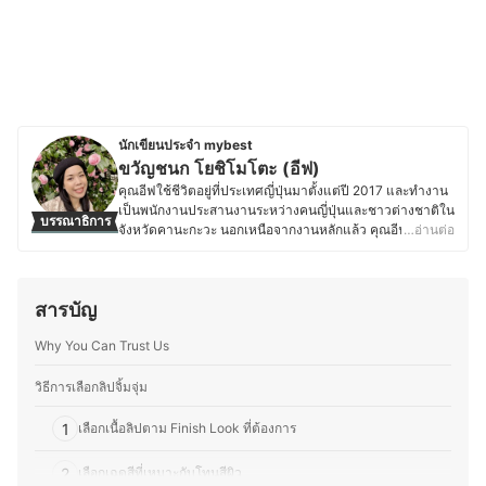
นักเขียนประจำ mybest
ขวัญชนก โยชิโมโตะ (อีฟ)
คุณอีฟใช้ชีวิตอยู่ที่ประเทศญี่ปุ่นมาตั้งแต่ปี 2017 และทำงาน
เป็นพนักงานประสานงานระหว่างคนญี่ปุ่นและชาวต่างชาติใน
บรรณาธิการ
จังหวัดคานะกะวะ นอกเหนือจากงานหลักแล้ว คุณอีฟยัง
…อ่านต่อ
ทำงานเป็นล่ามฟรีแลนซ์และมีความสนใจในเรื่องเครื่อง
สำอางและสกินแคร์ โดยชอบติดตามเทรนด์ความงามทั้งจาก
แบรนด์ญี่ปุ่นและอื่น ๆ ทดลองผลิตภัณฑ์ และอ่านรีวิวเกี่ยวกับ
สารบัญ
เครื่องสำอางและสกินแคร์อยู่เสมอ นอกจากนี้ ยังมี
ประสบการณ์แต่งหน้าสำหรับงานต่าง ๆ ทั้งในไทยและญี่ปุ่น
Why You Can Trust Us
ไม่ว่าจะเป็นแต่งหน้าเจ้าสาว แต่งหน้ารับปริญญา หรือแต่ง
หน้าออกงาน ทำให้คุณอีฟเข้าใจการเลือกใช้ผลิตภัณฑ์ให้
เหมาะกับสภาพผิวและโอกาสต่าง ๆ ซึ่งนอกจากด้านความ
วิธีการเลือกลิปจิ้มจุ่ม
งามแล้ว คุณอีฟยังรักการทำอาหาร โดยเฉพาะการคิดค้นสูตร
ใหม่ ๆ ที่ผสมผสานระหว่างอาหารไทยและญี่ปุ่น รวมถึงสอนทำ
1
เลือกเนื้อลิปตาม Finish Look ที่ต้องการ
อาหารไทยให้กับคนญี่ปุ่นเป็นครั้งคราว จึงชอบทดลองวัตถุดิบ
ที่หาได้ในญี่ปุ่น และปรับรสชาติให้เข้ากับวัฒนธรรมการกิน
2
เลือกเฉดสีที่เหมาะกับโทนสีผิว
ของที่นี่ อีกทั้งยังสนุกกับการแบ่งปันเรื่องราวเกี่ยวกับความงาม