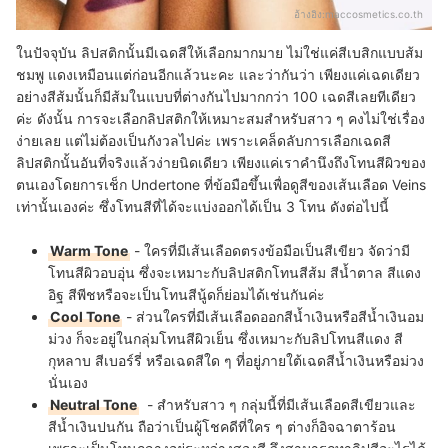
อ้างอิง:
maccosmetics.co.th
ในปัจจุบัน ลิปสติกนั้นมีเฉดสีให้เลือกมากมาย ไม่ใช่แค่สีเบสิกแบบส้ม
ชมพู แดงเหมือนแต่ก่อนอีกแล้วนะคะ และว่ากันว่า เพียงแค่เฉดเดียว
อย่างสีส้มนั้นก็มีส้มในแบบที่ต่างกันไปมากกว่า 100 เฉดสีเลยทีเดียว
ค่ะ ดังนั้น การจะเลือกลิปสติกให้เหมาะสมสำหรับสาว ๆ คงไม่ใช่เรื่อง
ง่ายเลย แต่ไม่ต้องเป็นกังวลไปค่ะ เพราะเคล็ดลับการเลือกเฉดสี
ลิปสติกนั้นอันที่จริงแล้วง่ายนิดเดียว เพียงแค่เราคำนึงถึงโทนสีผิวของ
ตนเองโดยการเช็ก Undertone ที่ข้อมือขึ้นเพื่อดูสีของเส้นเลือด Veins
เท่านั้นเองค่ะ ซึ่งโทนสีที่ได้จะแบ่งออกได้เป็น 3 โทน ดังต่อไปนี้
Warm Tone
- ใครที่มีเส้นเลือดตรงข้อมือเป็นสีเขียว จัดว่ามี
โทนสีผิวอบอุ่น ซึ่งจะเหมาะกับลิปสติกโทนสีส้ม สีน้ำตาล สีแดง
อิฐ สีพีชหรือจะเป็นโทนสีนู้ดก็ย่อมได้เช่นกันค่ะ
Cool Tone
- ส่วนใครที่มีเส้นเลือดออกสีน้ำเงินหรือสีน้ำเงินอม
ม่วง ก็จะอยู่ในกลุ่มโทนสีผิวเย็น ซึ่งเหมาะกับลิปโทนสีแดง สี
กุหลาบ สีเบอร์รี่ หรือเฉดสีใด ๆ ที่อยู่ภายใต้เฉดสีน้ำเงินหรือม่วง
นั่นเอง
Neutral Tone
- สำหรับสาว ๆ กลุ่มนี้ที่มีเส้นเลือดสีเขียวและ
สีน้ำเงินปนกัน ถือว่าเป็นผู้โชคดีที่ใคร ๆ ต่างก็อิจฉาตาร้อน