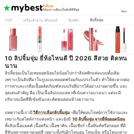
ลิปจิ้มจุ่ม
ให้ทุกการเลือกเป็นสิ่งที่ดีที่สุด
ค้นหา
ลิปจิ้มจุ่ม
TOP
เครื่องสำอาง, สกินแคร์
ลิปสติก
10 ลิปจิ้มจุ่ม ยี่ห้อไหนดี ปี 2026 สีสวย ติดทน
นาน
ลิปจิ้มจุ่ม
เป็นไอเทมยอดนิยมไม่น้อยไปกว่าลิปสติกแท่งแบบดั้งเดิม
เพราะเป็นลิปที่มาในรูปแบบหลอดพร้อมกับแปรงในตัว ทำให้สะดวกต่อ
การทาและเกลี่ยเนื้อผลิตภัณฑ์ลงบนริมฝีปากได้อย่างง่ายดายขึ้น และ
จุดเด่นสำคัญ คือ เป็นเนื้อลิปแบบเหลวที่เน้นความบางเบา แต่จะมี
ปริมาณเม็ดสีที่เข้มข้นและติดทนค่อนข้างยาวนาน
บทความนี้เรามี
วิธีการเลือกลิปจิ้มจุ่ม
เพื่อให้ตอบโจทย์การใช้งานและ
เหมาะกับสไตล์การแต่งหน้า และยังมี
10 ลิปจิ้มจุ่ม จากยี่ห้อยอดนิยม
ทั้งลิปเนื้อแมตต์ เนื้อครีม เนื้อซาติน เนื้อเชียร์ เนื้อทินท์หรือกลอส ที่มี
สีสันหลากหลายเฉดสี เหมาะทั้งกับผิวโทนอุ่น โทนเย็น หรือโทนกลาง