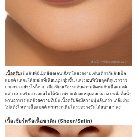
อ้างอิง:
kyliecosmetics.com
เนื้อครีม
เป็นลิปที่มีเม็ดสีชัดเจน สีสดใสสวยงามเช่นเดียวกับลิปเนื้อ
แมตต์ แต่จะให้สัมผัสที่เนียนนุ่ม ชุ่มชื้น และมอบฟินิชลุคที่ดูแวววาว
มากกว่า อย่างไรก็ตาม เมื่อเทียบเรื่องระดับความติดทนกับเนื้อแมตต์
แล้ว แบบครีมอาจจะสู้ไม่ได้นัก เพราะมักจะหลุดลอกออกง่ายเมื่อดื่มน้ำ
ทานอาหาร แต่ด้วยความที่เป็นเนื้อครีมจึงมีความนุ่มลื่นกว่า เกลี่ยง่าย
ไม่แห้งไวเท่าเนื้อแมตต์ สามารถเติมในระหว่างวันได้สบาย ๆ ค่ะ
เนื้อเชียร์หรือเนื้อซาติน (Sheer/Satin)