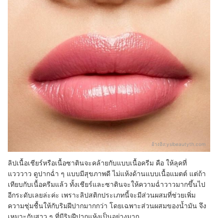
อ้างอิง:
yslbeautyth.com
ลิปเนื้อเชียร์หรือเนื้อซาตินจะคล้ายกับแบบเนื้อครีม คือ ให้ลุคที่
แวววาว ดูปากฉ่ำ ๆ แบบมีสุขภาพดี ไม่แห้งด้านแบบเนื้อแมตต์ แต่ถ้า
เทียบกับเนื้อครีมแล้ว ทั้งเชียร์และซาตินจะให้ความฉ่ำวาวมากขึ้นไป
อีกระดับเลยล่ะค่ะ เพราะลิปสติกประเภทนี้จะมีส่วนผสมที่ช่วยเพิ่ม
ความชุ่มชื้นให้กับริมฝีปากมากกว่า โดยเฉพาะส่วนผสมของน้ำมัน จึง
เหมาะกับสาว ๆ ที่มีริมฝีปากแห้งเป็นอย่างมาก