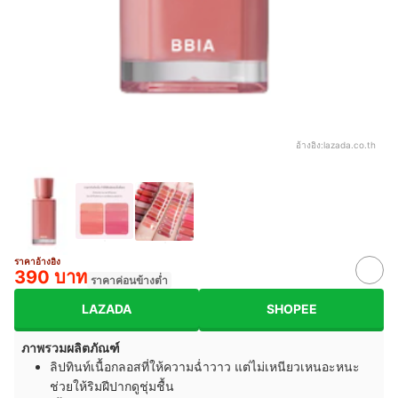
อ้างอิง:
lazada.co.th
ราคาอ้างอิง
390 บาท
ราคาค่อนข้างต่ำ
LAZADA
SHOPEE
ภาพรวมผลิตภัณฑ์
ลิปทินท์เนื้อกลอสที่ให้ความฉ่ำวาว แต่ไม่เหนียวเหนอะหนะ
ช่วยให้ริมฝีปากดูชุ่มชื้น