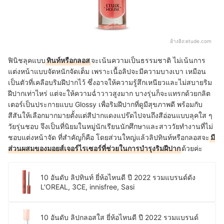
อ้างอิง:
etude.com
ฟินิชลุคแบบ
ทินท์หรือกลอส
จะเน้นความเป็นธรรมชาติ ไม่เน้นการ
แต่งหน้าแบบจัดหนักจัดเต็ม เพราะเนื้อลิปจะมีความบางเบา เหมือน
เป็นตัวที่เคลือบริมฝีปากไว้ ซึ่งอาจให้ความรู้สึกเหนียวและไม่สบายริม
ฝีปากเท่าไหร่ แต่จะให้ความฉ่ำวาวสูงมาก บางรุ่นก็จะแทรกด้วยกลิต
เตอร์เป็นประกายแบบ Glossy เพื่อริมฝีปากที่ดูมีสุขภาพดี พร้อมกับ
สีสันให้เลือกมากมายตั้งแต่สีปากแดงแปร๊ดไปจนถึงสีอ่อนแบบลุคใส ๆ
วัยรุ่นชอบ จึงเป็นที่นิยมในหมู่นักเรียนนักศึกษาและสาววัยทำงานที่ไม่
ชอบแต่งหน้าจัด ที่สำคัญก็คือ โดยส่วนใหญ่แล้วลิปทินท์หรือกลอสจะ
มี
ส่วนผสมของมอยส์เจอร์ไรเซอร์ที่ช่วยในการบำรุงริมฝีปาก
ด้วยค่ะ
10 อันดับ ลิปทินท์ ยี่ห้อไหนดี ปี 2022 รวมแบรนด์ดัง
L'OREAL, 3CE, innisfree, Sasi
10 อันดับ ลิปกลอสใส ยี่ห้อไหนดี ปี 2022 รวมแบรนด์