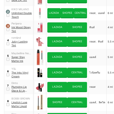
Glow Lip Tint
KIKO MILANO
2
LAZADA
SHOPEE
CENTRAL
Unlimited Double
กลอส、แมตต์
6 ml
Touch
Peripera
3
LAZADA
SHOPEE
Ink Mood Glowy
ทินท์
4 ml
Tint
rom&nd
4
LAZADA
SHOPEE
Juicy Lasting
กลอส、ทินท์
5.5 m
Tint
Maybelline New
5
LAZADA
SHOPEE
York
Super Stay
แมตต์
5 ml
Matte Ink
YSL
6
LAZADA
CENTRAL
The Inks Vinyl
ไวนิลครีม
5.5 m
Cream
Dinto
7
LAZADA
SHOPEE
Plumping Lip
กลอส
4 ml
Glace & Lip
Enamel
BOBBI BROWN
8
SHOPEE
CENTRAL
Lipstick Luxe
แมตต์、ลิควิด
6 ml
Matte Liquid