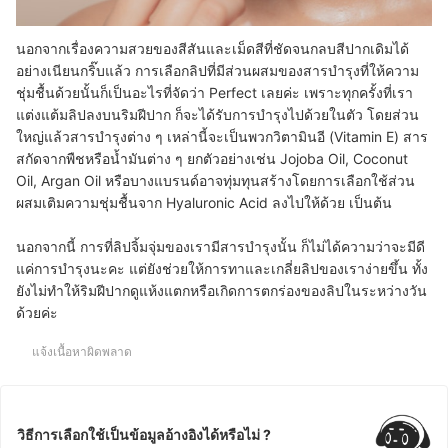
นอกจากเรื่องความสวยของสีสันและเม็ดสีที่ชัดจนกลบสีปากเดิมได้
อย่างเนียนกริ๊บแล้ว การเลือกลิปที่มีส่วนผสมของสารบำรุงที่ให้ความ
ชุ่มชื้นด้วยนั้นก็เป็นอะไรที่จัดว่า Perfect เลยค่ะ เพราะทุกครั้งที่เรา
แต่งแต้มลิปลงบนริมฝีปาก ก็จะได้รับการบำรุงไปด้วยในตัว โดยส่วน
ใหญ่แล้วสารบำรุงต่าง ๆ เหล่านี้จะเป็นพวกวิตามินอี (Vitamin E) สาร
สกัดจากพืชหรือน้ำมันต่าง ๆ ยกตัวอย่างเช่น Jojoba Oil, Coconut
Oil, Argan Oil หรือบางแบรนด์อาจทุ่มทุนสร้างโดยการเลือกใช้ส่วน
ผสมเติมความชุ่มชื้นจาก Hyaluronic Acid ลงไปให้ด้วย เป็นต้น
นอกจากนี้ การที่ลิปจิ้มจุ่มของเรามีสารบำรุงนั้น ก็ไม่ได้ความว่าจะมีดี
แค่การบำรุงนะคะ แต่ยังช่วยให้การทาและเกลี่ยลิปของเราง่ายขึ้น ทั้ง
ยังไม่ทำให้ริมฝีปากดูแห้งแตกหรือเกิดการตกร่องของลิปในระหว่างวัน
ด้วยค่ะ
แจ้งเนื้อหาผิดพลาด
วิธีการเลือกใช้เป็นข้อมูลอ้างอิงได้หรือไม่ ?