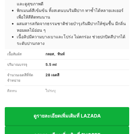
และดูสุขภาพดี
พิกเมนต์สีเข้มข้น ทิ้งสเตนบนริมฝีปาก ทาซ้ำได้หลายเลเยอร์
เพื่อให้สีติดทนนาน
ผสมสารสกัดจากธรรมชาติช่วยบำรุงริมฝีปากให้ชุ่มชื้น มีกลิ่น
หอมผลไม้อ่อน ๆ
เนื้อลิปมีความบางเบาและโปร่ง ไม่ตกร่อง ช่วยปกปิดสีปากได้
ระดับปานกลาง
เนื้อสัมผัส
กลอส、ทินท์
ปริมาณบรรจุ
5.5 ml
จำนวนเฉดสีที่จัด
28 เฉดสี
จำหน่าย
ติดทน
ไม่ระบุ
ดูรายละเอียดเพิ่มเติมที่ LAZADA