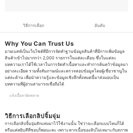
และอาหาร ไม่ว่าจะเป็นเทคนิคแต่งหน้า การเลือกสกินแคร์
3
เลือกลิปที่มีสารบำรุงเพื่อเพิ่มความชุ่มชื้น
หรือการสร้างสรรค์เมนูใหม่ ๆ เพื่อให้ผู้อ่านสามารถนำไปปรับ
ใช้ในชีวิตประจำวันได้อย่างมีประโยชน์
10 ลิปจิ้มจุ่ม ยี่ห้อไหนดี สีสวย ติดทนนาน
ประวัติของ ขวัญชนก โยชิโมโตะ (อีฟ)
วิธีการเลือก
อันดับ
Why You Can Trust Us
มายเบสท์เป็นเว็บไซต์ที่มีการจัดทำฐานข้อมูลสินค้าที่มีการเพิ่มข้อมูล
สินค้าเข้าไปมากกว่า 2,000 รายการในแต่ละเดือน ซึ่งในแต่ละ
บทความเราได้ใช้เวลาในการจัดทำเนื้อหาและทำการค้นคว้าข้อมูลมา
อย่างละเอียด รวมทั้งสัมภาษณ์และตรวจสอบข้อมูลโดยผู้เชี่ยวชาญใน
แต่ละด้าน เพื่อนำความรู้และข้อมูลเชิงลึกทั้งหมดนี้มาส่งมอบเป็น
บทความที่ผู้อ่านสามารถเชื่อถือได้
แจ้งเนื้อหาผิดพลาด
วิธีการเลือกลิปจิ้มจุ่ม
การเลือกลิปจิ้มจุ่มสักแท่งมาไว้ใช้งานนั้น ใช่ว่าจะเลือกแบบไหนก็ได้
หรือแค่หยิบสีที่ชอบก็พอนะคะ เพราะหากเนื้อของลิปไม่เหมาะกับสภาพ