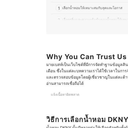
1
เลือกน้ำหอมให้เหมาะสมกับลุคและโอกาส
2
เลือกกลิ่นและความเข้มข้นของน้ำหอมให้เหม
8 น้ำหอม DKNY สีไหนหอม หอมอ่อน ๆ ติดทนนาน ข
บทความที่เกี่ยวข้องกับน้ำหอม DKNY
Why You Can Trust Us
มายเบสท์เป็นเว็บไซต์ที่มีการจัดทำฐานข้อมูลสิ
เดือน ซึ่งในแต่ละบทความเราได้ใช้เวลาในการจ
และตรวจสอบข้อมูลโดยผู้เชี่ยวชาญในแต่ละด้าน เ
อ่านสามารถเชื่อถือได้
แจ้งเนื้อหาผิดพลาด
วิธีการเลือกน้ำหอม DKN
น้ำหอม DKNY นั้นมีหลายรุ่นให้เลือกสำหรับทั้งผ