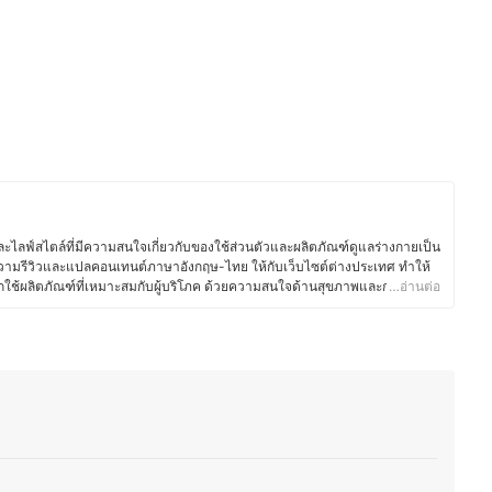
ไลฟ์สไตล์ที่มีความสนใจเกี่ยวกับของใช้ส่วนตัวและผลิตภัณฑ์ดูแลร่างกายเป็น
ามรีวิวและแปลคอนเทนต์ภาษาอังกฤษ-ไทย ให้กับเว็บไซต์ต่างประเทศ ทำให้
อกใช้ผลิตภัณฑ์ที่เหมาะสมกับผู้บริโภค ด้วยความสนใจด้านสุขภาพและการดูแล
…อ่านต่อ
ารเลือกใช้สกินแคร์ เครื่องสำอาง ผลิตภัณฑ์ดูแลเส้นผม ของใช้ในชีวิตประจำวัน
ม่ว่าจะเป็นแปรงสีฟันไฟฟ้า เครื่องโกนขน โลชั่นบำรุงผิว หรือผลิตภัณฑ์สำหรับ
ศึกษาส่วนผสมและคุณสมบัติของผลิตภัณฑ์อย่างละเอียด เพื่อให้มั่นใจว่า
ลอดภัย จากประสบการณ์ที่ผ่านมาทำให้คุณเบสท์มีความสามารถในการถ่ายทอด
็ว เพื่อช่วยให้ผู้อ่านตัดสินใจเลือกสินค้าที่เหมาะกับตนเองมากที่สุด อีกทั้งยังชอบ
นสุขภาพ และแนวทางการพัฒนาผลิตภัณฑ์ใหม่ ๆ ทำให้บทความมีข้อมูลที่ทัน
สท์)