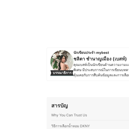
นักเขียนประจำ mybest
ชลิตา ชำนาญเมือง (เบสท์)
คุณเบสท์เป็นนักเขียนด้านความงามและ
พิเศษ มีประสบการณ์ในการเขียนบทคว
บรรณาธิการ
คุ้นเคยกับการสืบค้นข้อมูลและการเลื
ตัวเอง คุณเบสท์จึงให้ความสำคัญกับก
รวมถึงอุปกรณ์ที่ช่วยเสริมสุขอนามัย ไ
ทำความสะอาดร่างกายต่าง ๆ โดยมักจะ
ผลิตภัณฑ์ที่เลือกใช้มีคุณภาพและป
ข้อมูลที่ซับซ้อนให้อ่านง่าย เข้าใจได้เร
สารบัญ
ติดตามเทรนด์ความงาม เทคโนโลยีด้า
สมัยและน่าเชื่อถืออีกด้วย
Why You Can Trust Us
ประวัติของ ชลิตา ชำนาญเมือง (เบ
วิธีการเลือกน้ำหอม DKNY