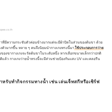
opee.co.th
ำที่มีความกระชับตัวค่อนข้างมากแต่จะมีผ้าปิดในส่วนของต้นขา ด้วย
่องตัวมากขึ้น หลาย ๆ คนจึงนิยมนำกางเกงทรงนี้มา
ใช้ประกอบการว่าย
นของขากางเกงจะรัดต้นขาในระดับหนึ่ง หากเลือกขนาดเล็กกว่าปกติ
ติแล้ว กางเกงว่ายน้ำทรงนี้จะมีส่วนช่วยป้องกันแสง UV และคลอรีน
รับทำกิจกรรมทางน้ำ เช่น เล่นเจ็ทสกีหรือเซิร์ฟ