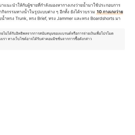
มาแนะนำให้กับผู้ชายที่กำลังมองหากางเกงว่ายน้ำมาใช้ประกอบการ
ือทำกิจกรรมทางน้ำในรูปแบบต่าง ๆ อีกทั้ง ยังได้รวบรวม
10 กางเกงว่าย
่ายน้ำทรง Trunk, ทรง Brief, ทรง Jammer และทรง Boardshorts มา
โดยไม่ได้รับอิทธิพลจากการสนับสนุนของแบรนด์หรือการจ่ายเงินเพื่อโปรโมต
องเรา ทางเว็บไซต์อาจได้รับค่าคอมมิชชั่นจากการซื้อดังกล่าว