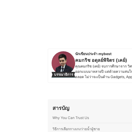
นักเขียนประจำ mybest
คมกริช อดุลย์พิจิตร (เคย์)
คุณคมกริช (เคย์) จบการศึกษาจาก ว
ออกแบบมาหลายปี แต่ด้วยความสนใจเร
บรรณาธิการ
ตลอด ไม่ว่าจะเป็นด้าน Gadgets, Appl
เคย์ยังมีความเชี่ยวชาญในการรีวิวเครื
ความถนัดด้านเทคโนโลยี คุณเคย์ยั
Thailand Game Expo, Predator Leagu
สตรีมเมอร์ และสร้างเพจของตัวเองชื่อ
เกม PC ด้วยประสบการณ์ในหลายด้าน ท
สารบัญ
ถ่ายทอดเนื้อหาที่เป็นประโยชน์สำหรับผ
ประวัติของ คมกริช อดุลย์พิจิตร (เคย
Why You Can Trust Us
วิธีการเลือกกางเกงว่ายน้ำผู้ชาย