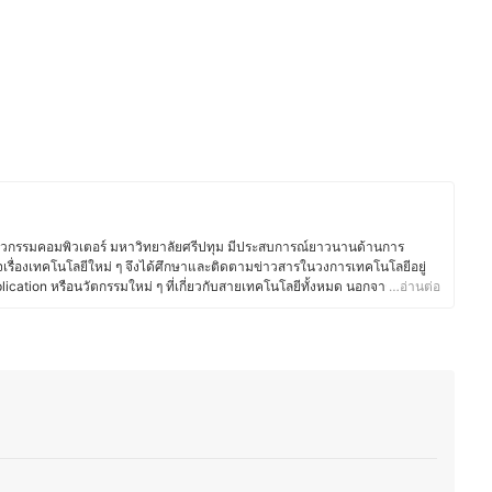
ิศวกรรมคอมพิวเตอร์ มหาวิทยาลัยศรีปทุม มีประสบการณ์ยาวนานด้านการ
ื่องเทคโนโลยีใหม่ ๆ จึงได้ศึกษาและติดตามข่าวสารในวงการเทคโนโลยีอยู่
ication หรือนวัตกรรมใหม่ ๆ ที่เกี่ยวกับสายเทคโนโลยีทั้งหมด นอกจากนี้คุณ
…อ่านต่อ
่องใช้ไฟฟ้าทั้งทีวี, อุปกรณ์เชื่อมต่อเครือข่าย และเครื่องใช้ภายในบ้าน นอกจาก
งสนใจวงการเกม และมีบทบาทสำคัญในการจัดการแข่งขันระดับประเทศ อาทิ
e และ Thailand Mobile Expo ปัจจุบันคุณเคย์ได้เปลี่ยนเส้นทางสู่การเป็น
 Blackkat Gamer โดยเน้นเนื้อหาเกี่ยวกับ เกมมือถือ, Nintendo Switch และ
ำให้คุณเคย์มีความเข้าใจลึกซึ้งทั้งในเรื่อง เทคโนโลยีและเกม สามารถ
ู้อ่านที่สนใจสินค้ากลุ่มเครื่องใช้ไฟฟ้าและวงการเกมได้อย่างมีประสิทธิภาพ
์)