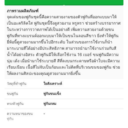
ภาพรวมผลิตภัณฑ์
จุดเด่นของพู่กันชุดนี้คือความสวยงามของตัวพู่กันที่ออกแบบมาให้
เป็นอะคริลิคใส พู่กันชุดนี้จึงดูสวยงาม หรูหรา ช่วยสร้างบรรยากาศ
ในระหว่างการวาดภาพได้เป็นอย่างดี เพิ่มความสวยงามด้วยขน
พู่กันที่ทางแบรนด์ออกแบบมาให้เป็นขนไนลอนสีขาว ยิ่งทำให้พู่กัน
ยี่ห้อนี้ดูสวยงามมากขึ้นไปอีกระดับ ในส่วนของการใช้งานก็นำ
มาระบายสีได้อย่างมีประสิทธิภาพ สามารถนำมาใช้งานร่วมกับสี
น้ำได้อย่างอิสระ ตัวพู่กันมีให้เลือกใช้งาน 16 เบอร์ ขนพู่กันมีความ
นุ่ม เด้ง เมื่อนำมาใช้ระบายสี สีที่ลงบนกระดาษหรือผ้าใบจะมีความ
เรียบเนียน เนื้อสีไม่จับเป็นก้อนและไม่ติดที่บริเวณขนของพู่กัน ช่วย
ให้ผลงานศิลปะของคุณดูสวยงามมากยิ่งขึ้น
วัสดุที่ทำพู่กัน
ใยสังเคราะห์
ขนพู่กัน
พู่กันขนแข็ง
ทรงหัวพู่กัน
พู่กันกลม
ความหนาของขน
-
พู่กัน