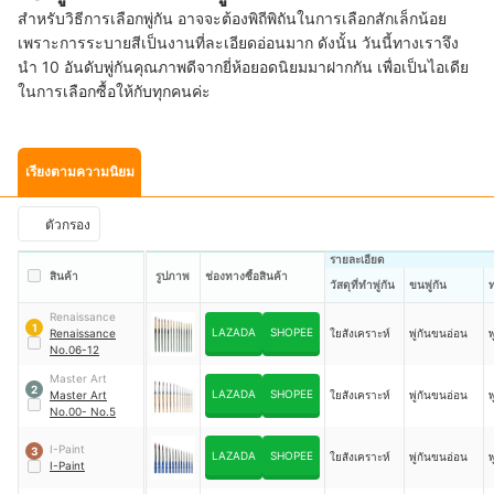
สำหรับวิธีการเลือกพู่กัน อาจจะต้องพิถีพิถันในการเลือกสักเล็กน้อย
เพราะการระบายสีเป็นงานที่ละเอียดอ่อนมาก ดังนั้น วันนี้ทางเราจึง
นำ 10 อันดับพู่กันคุณภาพดีจากยี่ห้อยอดนิยมมาฝากกัน เพื่อเป็นไอเดีย
ในการเลือกซื้อให้กับทุกคนค่ะ
เรียงตามความนิยม
ตัวกรอง
รายละเอียด
สินค้า
รูปภาพ
ช่องทางซื้อสินค้า
วัสดุที่ทำพู่กัน
ขนพู่กัน
ท
Renaissance
1
LAZADA
SHOPEE
Renaissance
ใยสังเคราะห์
พู่กันขนอ่อน
พ
No.06-12
Master Art
2
LAZADA
SHOPEE
Master Art
ใยสังเคราะห์
พู่กันขนอ่อน
พ
No.00- No.5
I-Paint
3
LAZADA
SHOPEE
ใยสังเคราะห์
พู่กันขนอ่อน
พ
I-Paint