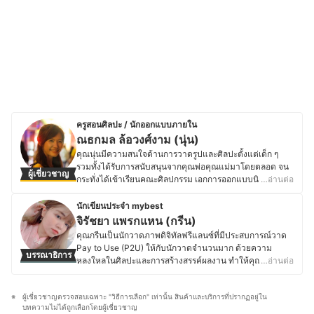
ครูสอนศิลปะ / นักออกแบบภายใน
ณธกมล ล้อวงศ์งาม (นุ่น)
คุณนุ่นมีความสนใจด้านการวาดรูปและศิลปะตั้งแต่เด็ก ๆ
รวมทั้งได้รับการสนับสนุนจากคุณพ่อคุณแม่มาโดยตลอด จน
ผู้เชี่ยวชาญ
กระทั่งได้เข้าเรียนคณะศิลปกรรม เอกการออกแบบนิเทศศิลป์
…อ่านต่อ
จากมหาวิทยาลัยเทคโนโลยีราชมงคล และได้เก็บเกี่ยว
ประสบการณ์ทำงานในด้านนี้มาเรื่อย ๆ หลังจากเรียนจบ โดย
นักเขียนประจำ mybest
เริ่มต้นจากการเป็นครูสอนศิลปะตามโรงเรียน เป็นติวเตอร์
จิรัชยา แพรกแหน (กรีน)
ศิลปะและการออกแบบให้กับเด็กเล็กเพื่อฝึกสมาธิและ
คุณกรีนเป็นนักวาดภาพดิจิทัลฟรีแลนซ์ที่มีประสบการณ์วาด
พัฒนาการ รวมไปถึงการสอนศิลปะเพื่อเตรียมสอบเข้า และอีก
Pay to Use (P2U) ให้กับนักวาดจำนวนมาก ด้วยความ
บรรณาธิการ
หนึ่งบทบาทของคุณนุ่นคือเป็นนักออกแบบภายใน โดยมี
หลงใหลในศิลปะและการสร้างสรรค์ผลงาน ทำให้คุณกรีนมุ่
…อ่านต่อ
ประสบการณ์การทำงานที่บริษัทออกแบบอยู่หลายแห่ง
งมั่น ศึกษาข้อมูลเกี่ยวกับเทคนิคการวาดภาพ อุปกรณ์เครื่อง
ปัจจุบันคุณนุ่นเป็นคุณครูสอนศิลปะอยู่ที่โรงเรียนนานาชาติ 2
เขียน และแท็บเล็ตสำหรับวาดรูป เพื่อพัฒนาฝีมืออยู่เสมอ คุณ
แห่ง อีกทั้งยังเป็นเจ้าของบริษัทออกแบบภายใน Macabury
ผู้เชี่ยวชาญตรวจสอบเฉพาะ "วิธีการเลือก" เท่านั้น สินค้าและบริการที่ปรากฏอยู่ใน
กรีนจึงมีโอกาสทดลองใช้อุปกรณ์ต่าง ๆ มากมาย ไม่ว่าจะเป็น
Group Partnership Limited ที่รับออกแบบและจำหน่ายวัสดุ
บทความไม่ได้ถูกเลือกโดยผู้เชี่ยวชาญ
แท็บเล็ตกราฟิก สไตลัส ปากกาวาดรูป จอแสดงผลสำหรับ