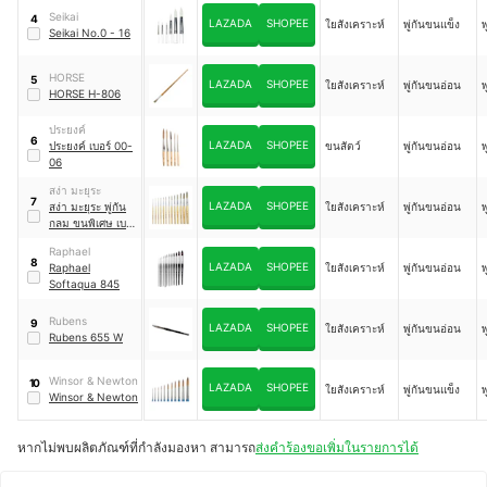
Seikai
4
LAZADA
SHOPEE
ใยสังเคราะห์
พู่กันขนแข็ง
พ
Seikai No.0 - 16
HORSE
5
LAZADA
SHOPEE
ใยสังเคราะห์
พู่กันขนอ่อน
พ
HORSE H-806
ประยงค์
6
LAZADA
SHOPEE
ประยงค์ เบอร์ 00-
ขนสัตว์
พู่กันขนอ่อน
พ
06
สง่า มะยุระ
7
LAZADA
SHOPEE
สง่า มะยุระ พู่กัน
ใยสังเคราะห์
พู่กันขนอ่อน
พ
กลม ขนพิเศษ เบอร์
0-6
Raphael
8
LAZADA
SHOPEE
Raphael
ใยสังเคราะห์
พู่กันขนอ่อน
พ
Softaqua 845
Rubens
9
LAZADA
SHOPEE
ใยสังเคราะห์
พู่กันขนอ่อน
พ
Rubens 655 W
Winsor & Newton
10
LAZADA
SHOPEE
ใยสังเคราะห์
พู่กันขนแข็ง
พ
Winsor & Newton
หากไม่พบผลิตภัณฑ์ที่กำลังมองหา สามารถ
ส่งคำร้องขอเพิ่มในรายการได้