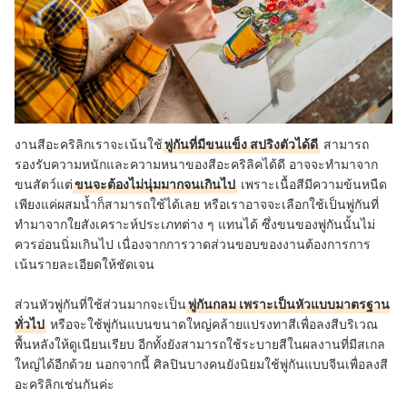
งานสีอะคริลิกเราจะเน้นใช้
พู่กันที่มีขนแข็ง สปริงตัวได้ดี
สามารถ
รองรับความหนักและความหนาของสีอะคริลิคได้ดี อาจจะทำมาจาก
ขนสัตว์แต่
ขนจะต้องไม่นุ่มมากจนเกินไป
เพราะเนื้อสีมีความข้นหนืด
เพียงแค่ผสมน้ำก็สามารถใช้ได้เลย หรือเราอาจจะเลือกใช้เป็นพู่กันที่
ทำมาจากใยสังเคราะห์ประเภทต่าง ๆ แทนได้ ซึ่งขนของพู่กันนั้นไม่
ควรอ่อนนิ่มเกินไป เนื่องจากการวาดส่วนขอบของงานต้องการการ
เน้นรายละเอียดให้ชัดเจน
ส่วนหัวพู่กันที่ใช้ส่วนมากจะเป็น
พู่กันกลม เพราะเป็นหัวแบบมาตรฐาน
ทั่วไป
หรือจะใช้พู่กันแบนขนาดใหญ่คล้ายแปรงทาสีเพื่อลงสีบริเวณ
พื้นหลังให้ดูเนียนเรียบ อีกทั้งยังสามารถใช้ระบายสีในผลงานที่มีสเกล
ใหญ่ได้อีกด้วย นอกจากนี้ ศิลปินบางคนยังนิยมใช้พู่กันแบบจีนเพื่อลงสี
อะคริลิกเช่นกันค่ะ