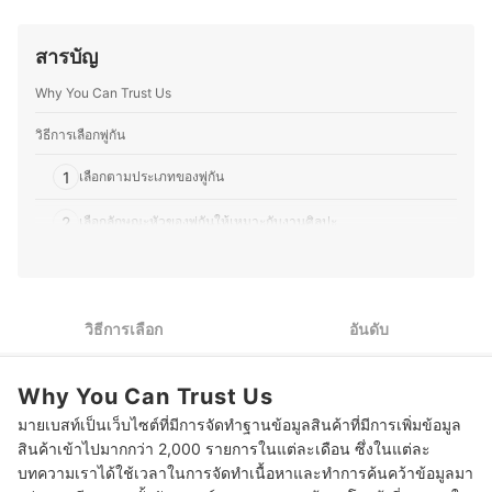
อุปกรณ์ เฟอร์นิเจอร์ต่าง ๆ สำหรับประดับและตกแต่งบ้านทุก
ศิลปิน ไปจนถึงเครื่องเขียนและสีน้ำแบบดั้งเดิม ทำให้สามารถ
ประเภท
เปรียบเทียบและแนะนำอุปกรณ์ที่เหมาะสมสำหรับศิลปินทั้งมือ
ประวัติของ ณธกมล ล้อวงศ์งาม (นุ่น)
สารบัญ
ใหม่และมืออาชีพได้อย่างละเอียด นอกจากการวาดภาพแล้ว
คุณกรีนยังให้ความสนใจในการดูแลอุปกรณ์วาดรูปและ
Why You Can Trust Us
ซอฟต์แวร์ศิลปะดิจิทัล เช่น โปรแกรมยอดนิยมอย่าง Clip
Studio Paint, Photoshop และ Procreate เพื่อช่วยให้การ
สร้างสรรค์งานศิลปะเป็นไปอย่างราบรื่นอีกด้วย อีกทั้งคุณกรีน
วิธีการเลือกพู่กัน
ยังนำประสบการณ์การใช้งานอุปกรณ์ต่าง ๆ มาถ่ายทอดเป็น
บทความวิธีการเลือกสินค้าและคำแนะนำ ที่เข้าใจง่าย ช่วยให้
1
เลือกตามประเภทของพู่กัน
ศิลปินและบุคคลทั่วไปเลือกอุปกรณ์ที่ตอบโจทย์กับสไตล์ของ
ตัวเองได้ดีที่สุด
2
เลือกลักษณะหัวของพู่กันให้เหมาะกับงานศิลปะ
ประวัติของ จิรัชยา แพรกแหน (กรีน)
3
เลือกตามการสปริงตัวของพู่กัน
10 พู่กัน ยี่ห้อไหนดี พู่กันสีน้ำ อะคริลิก สีน้ำมัน
วิธีการเลือก
อันดับ
Why You Can Trust Us
มายเบสท์เป็นเว็บไซต์ที่มีการจัดทำฐานข้อมูลสินค้าที่มีการเพิ่มข้อมูล
สินค้าเข้าไปมากกว่า 2,000 รายการในแต่ละเดือน ซึ่งในแต่ละ
บทความเราได้ใช้เวลาในการจัดทำเนื้อหาและทำการค้นคว้าข้อมูลมา