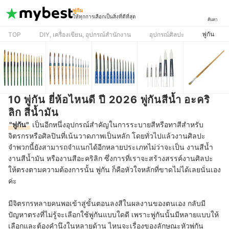
พู่กัน
ให้ทุกการเลือกเป็นสิ่งที่ดีที่สุด
ค้นหา
พู่กัน
TOP
DIY, เครื่องเขียน, อุปกรณ์สำนักงาน
อุปกรณ์ศิลปะ
10 พู่กัน ยี่ห้อไหนดี ปี 2026 พู่กันสีน้ำ อะคริ
ลิก สีน้ำมัน
"พู่กัน"
เป็นอีกหนึ่งอุปกรณ์สำคัญในการระบายสีหรือทาสีสำหรับ
จิตรกรหรือศิลปินที่เน้นวาดภาพเป็นหลัก โดยทั่วไปแล้วงานศิลปะ
จำพวกนี้ยังสามารถจำแนกได้อีกหลายประเภทไม่ว่าจะเป็น งานสีน้ำ
งานสีน้ำมัน หรืองานสีอะคริลิก ซึ่งการที่เราจะสร้างสรรค์งานศิลปะ
ให้ตรงตามความต้องการนั้น พู่กัน ก็คือหัวใจหลักที่ขาดไม่ได้เลยนั่นเอง
ค่ะ
มีจิตรกรหลายคนพอเข้าสู่ขั้นตอนลงสีในผลงานของตนเอง กลับมี
ปัญหาตรงที่ไม่รู้จะเลือกใช้พู่กันแบบใดดี เพราะพู่กันนั้นมีหลายแบบให้
เลือกและต้องคำนึงในหลายด้าน ไหนจะเรื่องของลักษณะหัวพู่กัน