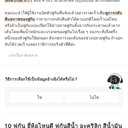
เด้งสปริงตัวกว่า
ทั้งนี้ ทางเรามีวิธีเช็กหลายรูปแบบมาฝากกันดังนี้ค่ะ
ขอแนะนำให้ผู้ใช้งานบิดหัวพู่กันที่แห้งแล้วอย่างรวดเร็วเพื่อ
ดูการกลับ
คืนสภาพของพู่กัน
ว่าสามารถกลับคืนตัวได้ตามปกติโดยเร็วแค่ไหน
หรือถ้าเป็นพู่กันแบบเปียกให้นำปลายพู่กันตั้งฉากกับกระดาษแล้วลาก
เส้นโดยเพิ่มน้ำหนักและแรงกดของพู่กันไปเรื่อย ๆ จนกระทั่งถึงครึ่ง
หนึ่งของหัวพู่กันให้ยกออก สังเกตการงอกลับของช่วงปลายพู่กัน ถ้างอก
ลับได้รวดเร็วแสดงว่ามีการสปริงตัวที่ดีค่ะ
แจ้งเนื้อหาผิดพลาด
วิธีการเลือกใช้เป็นข้อมูลอ้างอิงได้หรือไม่ ?
ใช่
ไม่ใช่
10 พู่กัน ยี่ห้อไหนดี พู่กันสีน้ำ อะคริลิก สีน้ำมัน