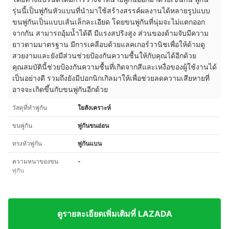
รุ่นนี้เป็นพู่กันหัวแบนที่นำมาใช้สร้างสรรค์ผลงานได้หลายรูปแบบ
ขนพู่กันเป็นแบบเส้นเล็กละเอียด โดยขนพู่กันที่นุ่มจะไม่แตกออก
จากกัน สามารถอุ้มน้ำได้ดี มีแรงสปริงสูง ส่วนของด้ามจับมีความ
ยาวตามมาตรฐาน มีการเคลือบด้วยแลคเกอร์วานิชเพื่อให้ด้ามดู
สวยงามและยังมีส่วนช่วยป้องกันความชื้นให้กับคุณได้อีกด้วย
คุณสมบัตินี้ช่วยป้องกันความชื้นที่เกิดจากสีและเหงื่อของผู้ใช้งานได้
เป็นอย่างดี รวมถึงยังมีปอกนิกเกิลมาให้เพื่อช่วยลดความเสียหายที่
อาจจะเกิดขึ้นกับขนพู่กันอีกด้วย
วัสดุที่ทำพู่กัน
ใยสังเคราะห์
ขนพู่กัน
พู่กันขนอ่อน
ทรงหัวพู่กัน
พู่กันแบน
ความหนาของขน
-
พู่กัน
ดูรายละเอียดเพิ่มเติมที่ LAZADA