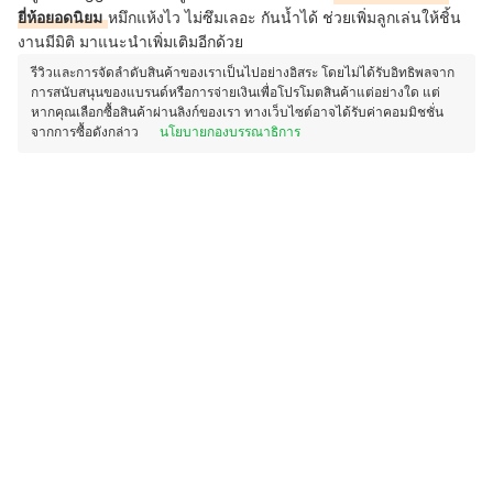
ยี่ห้อยอดนิยม
หมึกแห้งไว ไม่ซึมเลอะ กันน้ำได้ ช่วยเพิ่มลูกเล่นให้ชิ้น
งานมีมิติ มาแนะนำเพิ่มเติมอีกด้วย
รีวิวและการจัดลำดับสินค้าของเราเป็นไปอย่างอิสระ โดยไม่ได้รับอิทธิพลจาก
การสนับสนุนของแบรนด์หรือการจ่ายเงินเพื่อโปรโมตสินค้าแต่อย่างใด แต่
หากคุณเลือกซื้อสินค้าผ่านลิงก์ของเรา ทางเว็บไซต์อาจได้รับค่าคอมมิชชั่น
จากการซื้อดังกล่าว
นโยบายกองบรรณาธิการ