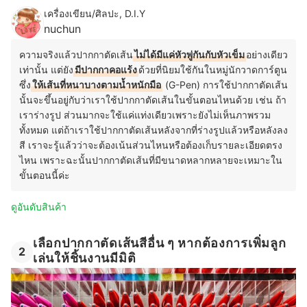
เครื่องเขียน/ศิลปะ, D.I.Y
nuchun
ความจริงแล้วปากกาตัดเส้น
ไม่ได้มีแค่หัวพู่กันกับหัวเข็ม
อย่างเดียว
เท่านั้น แต่ยัง
มีปากกาคอแร้ง
ด้วยที่นิยมใช้กันในหมู่นักวาดการ์ตูน
ซึ่ง
ให้เส้นที่หนาบางตามน้ำหนักมือ
(G-Pen) การใช้ปากกาตัดเส้น
นั้นจะขึ้นอยู่กับว่าเราใช้ปากกาตัดเส้นในขั้นตอนไหนด้วย เช่น ถ้า
เราร่างรูป ส่วนมากจะใช้แค่แท่งเดียวเพราะยังไม่เห็นภาพรวม
ทั้งหมด แต่ถ้าเราใช้ปากกาตัดเส้นหลังจากที่ร่างรูปแล้วหรือหลังลง
สี เราจะรู้แล้วว่าจะต้องเน้นส่วนไหนหรือต้องเก็บรายละเอียดตรง
ไหน เพราะฉะนั้นปากกาตัดเส้นที่มีขนาดหลากหลายจะเหมาะใน
ขั้นตอนนี้ค่ะ
ดูอันดับสินค้า
เลือกปากกาตัดเส้นสีอื่น ๆ หากต้องการเพิ่มลูก
2
เล่นให้ชิ้นงานมีมิติ