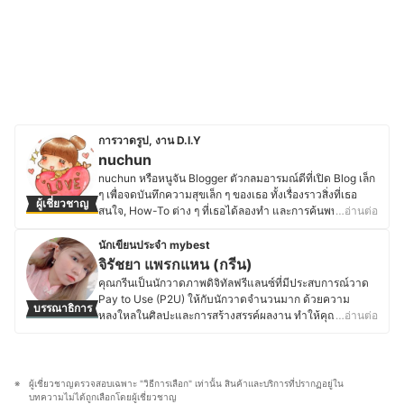
การวาดรูป, งาน D.I.Y
nuchun
nuchun หรือหนูจัน Blogger ตัวกลมอารมณ์ดีที่เปิด Blog เล็ก
ๆ เพื่อจดบันทึกความสุขเล็ก ๆ ของเธอ ทั้งเรื่องราวสิ่งที่เธอ
ผู้เชี่ยวชาญ
สนใจ, How-To ต่าง ๆ ที่เธอได้ลองทำ และการค้นพบ
…อ่านต่อ
ผลิตภัณฑ์ใหม่ ๆ ซึ่งส่วนใหญ่จะเกี่ยวกับอุปกรณ์วาดรูป งาน
ประดิษฐ์ประดอยแบบญี่ปุ่น ๆ ที่เธอหลงรักตั้งแต่ยังเป็นเด็ก ใน
นักเขียนประจำ mybest
ชีวิตของเธอ เธอไม่ได้เรียนจบด้านศิลปะ แต่ด้วยความสนใจ
จิรัชยา แพรกแหน (กรีน)
และความชื่นชอบเป็นแรงผลักดันให้เธอเรียนรู้สิ่งต่าง ๆ ด้วย
คุณกรีนเป็นนักวาดภาพดิจิทัลฟรีแลนซ์ที่มีประสบการณ์วาด
ตนเอง เมื่อผสมโรงกับความช่างสังเกตเกินมนุษย์มนาของเธอ
Pay to Use (P2U) ให้กับนักวาดจำนวนมาก ด้วยความ
บรรณาธิการ
ทำให้เธอกลายเป็น GURU ผู้รู้เกี่ยวกับการวาดรูปและอุปกรณ์
หลงใหลในศิลปะและการสร้างสรรค์ผลงาน ทำให้คุณกรีนมุ่
…อ่านต่อ
ศิลปะที่เขียนรีวิวผลิตภัณฑ์ได้ละเอียดและรอบด้านที่สุดคน
งมั่น ศึกษาข้อมูลเกี่ยวกับเทคนิคการวาดภาพ อุปกรณ์เครื่อง
หนึ่ง
เขียน และแท็บเล็ตสำหรับวาดรูป เพื่อพัฒนาฝีมืออยู่เสมอ คุณ
ประวัติของ nuchun
กรีนจึงมีโอกาสทดลองใช้อุปกรณ์ต่าง ๆ มากมาย ไม่ว่าจะเป็น
แท็บเล็ตกราฟิก สไตลัส ปากกาวาดรูป จอแสดงผลสำหรับ
ผู้เชี่ยวชาญตรวจสอบเฉพาะ "วิธีการเลือก" เท่านั้น สินค้าและบริการที่ปรากฏอยู่ใน
ศิลปิน ไปจนถึงเครื่องเขียนและสีน้ำแบบดั้งเดิม ทำให้สามารถ
บทความไม่ได้ถูกเลือกโดยผู้เชี่ยวชาญ