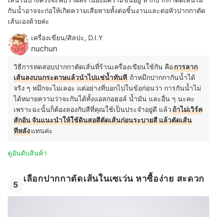
กันน้ำอาจจะก่อให้เกิดความเสียหายทั้งต่อชิ้นงานและต่อหัวปากกาตัด
เส้นเองด้วยค่ะ
เครื่องเขียน/ศิลปะ, D.I.Y
nuchun
วิธีการทดสอบปากกาตัดเส้นที่ร้านเครื่องเขียนใช้กัน คือ
การลาก
เส้นลงบนกระดาษแล้วนำไปแช่น้ำทันที
ถ้าหมึกปากกากันน้ำได้
จริง ๆ หมึกจะไม่เลอะ แต่อย่างที่บอกไปในข้อก่อนว่า การกันน้ำไม่
ได้หมายความว่าจะกันได้ทั้งแอลกอฮอล์ น้ำมัน และอื่น ๆ นะคะ
เพราะฉะนั้นก็ต้องลองกับสีที่คุณใช้เป็นประจำอยู่ดี แล้ว
ถ้าไม่เวิร์ค
สักอัน จันแนะนำให้ใช้ดินสอสีตัดเส้นก่อนระบายสี แล้วตัดเส้น
ทีหลัง
แทนค่ะ
ดูอันดับสินค้า
เลือกปากกาตัดเส้นในเซเว่น หาซื้อง่าย สะดวก
5