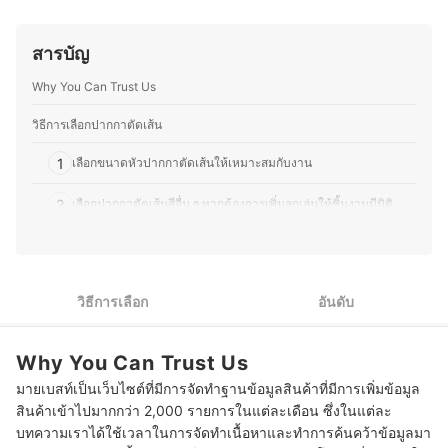
เปรียบเทียบและแนะนำอุปกรณ์ที่เหมาะสมสำหรับศิลปินทั้งมือ
ใหม่และมืออาชีพได้อย่างละเอียด นอกจากการวาดภาพแล้ว
คุณกรีนยังให้ความสนใจในการดูแลอุปกรณ์วาดรูปและ
สารบัญ
ซอฟต์แวร์ศิลปะดิจิทัล เช่น โปรแกรมยอดนิยมอย่าง Clip
Studio Paint, Photoshop และ Procreate เพื่อช่วยให้การ
Why You Can Trust Us
สร้างสรรค์งานศิลปะเป็นไปอย่างราบรื่นอีกด้วย อีกทั้งคุณกรีน
ยังนำประสบการณ์การใช้งานอุปกรณ์ต่าง ๆ มาถ่ายทอดเป็น
วิธีการเลือกปากกาตัดเส้น
บทความวิธีการเลือกสินค้าและคำแนะนำ ที่เข้าใจง่าย ช่วยให้
ศิลปินและบุคคลทั่วไปเลือกอุปกรณ์ที่ตอบโจทย์กับสไตล์ของ
1
เลือกขนาดหัวปากกาตัดเส้นให้เหมาะสมกับงาน
ตัวเองได้ดีที่สุด
ประวัติของ จิรัชยา แพรกแหน (กรีน)
2
เลือกปากกาตัดเส้นสีอื่น ๆ หากต้องการเพิ่มลูกเล่นให้ชิ้นงานมีมิติ
3
เลือกปากกาตัดเส้นที่หมึกแห้งไว ไม่ซึมเลอะ
4
เลือกปากกาตัดเส้นกันน้ำ ป้องกันชิ้นงานเสียหาย
วิธีการเลือก
อันดับ
5
เลือกปากกาตัดเส้นในเซเว่น หาซื้อง่าย สะดวก
Why You Can Trust Us
10 ปากกาตัดเส้น ยี่ห้อไหนดี รวมแบรนด์ดัง Sakura, Staedler, Uni
มายเบสท์เป็นเว็บไซต์ที่มีการจัดทำฐานข้อมูลสินค้าที่มีการเพิ่มข้อมูล
เทคนิคเบื้องต้นในการใช้ปากกาตัดเส้น
สินค้าเข้าไปมากกว่า 2,000 รายการในแต่ละเดือน ซึ่งในแต่ละ
บทความเราได้ใช้เวลาในการจัดทำเนื้อหาและทำการค้นคว้าข้อมูลมา
ก่อนจะตัดเส้น จำเป็นต้องรอให้สีที่ลงไปแห้งก่อนไหม?