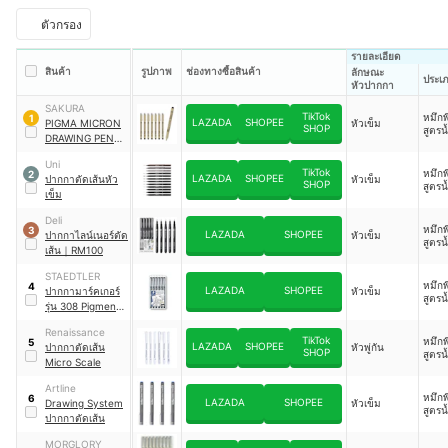
ตัวกรอง
รายละเอียด
สินค้า
รูปภาพ
ช่องทางซื้อสินค้า
ลักษณะ
ประเ
หัวปากกา
SAKURA
TikTok
หมึกพ
1
LAZADA
SHOPEE
PIGMA MICRON
หัวเข็ม
SHOP
สูตรน
DRAWING PEN
ปากกาตัดเส้นพิ
Uni
กม่า
TikTok
หมึกพ
2
LAZADA
SHOPEE
ปากกาตัดเส้นหัว
หัวเข็ม
SHOP
สูตรน
เข็ม
Deli
หมึกพ
3
LAZADA
SHOPEE
ปากกาไลน์เนอร์ตัด
หัวเข็ม
สูตรน
เส้น
｜
RM100
STAEDTLER
หมึกพ
4
LAZADA
SHOPEE
ปากกามาร์คเกอร์
หัวเข็ม
สูตรน
รุ่น 308 Pigment
liner
Renaissance
TikTok
หมึกพ
5
LAZADA
SHOPEE
ปากกาตัดเส้น
หัวพู่กัน
SHOP
สูตรน
Micro Scale
Artline
หมึกพ
6
LAZADA
SHOPEE
Drawing System
หัวเข็ม
สูตรน
ปากกาตัดเส้น
MORGLORY