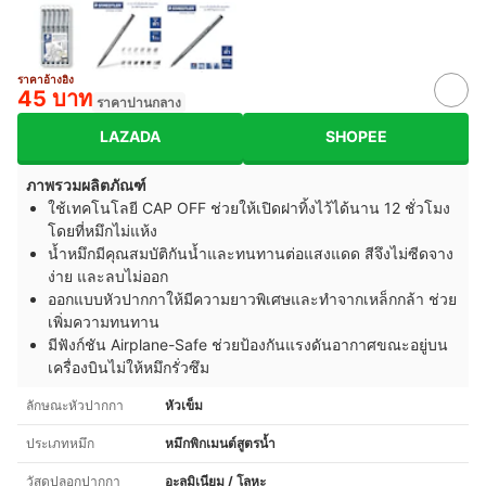
ราคาอ้างอิง
45 บาท
ราคาปานกลาง
LAZADA
SHOPEE
ภาพรวมผลิตภัณฑ์
ใช้เทคโนโลยี CAP OFF ช่วยให้เปิดฝาทิ้งไว้ได้นาน 12 ชั่วโมง
โดยที่หมึกไม่แห้ง
น้ำหมึกมีคุณสมบัติกันน้ำและทนทานต่อแสงแดด สีจึงไม่ซีดจาง
ง่าย และลบไม่ออก
ออกแบบหัวปากกาให้มีความยาวพิเศษและทำจากเหล็กกล้า ช่วย
เพิ่มความทนทาน
มีฟังก์ชัน Airplane-Safe ช่วยป้องกันแรงดันอากาศขณะอยู่บน
เครื่องบินไม่ให้หมึกรั่วซึม
ลักษณะหัวปากกา
หัวเข็ม
ประเภทหมึก
หมึกพิกเมนต์สูตรน้ำ
วัสดุปลอกปากกา
อะลูมิเนียม / โลหะ