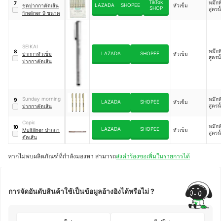
TikTok
หมึกพ
7
LAZADA
SHOPEE
ชุดปากกาตัดเส้น
หัวเข็ม
SHOP
สูตรน
fineliner 9 ขนาด
SEIKAI
หมึกพ
8
LAZADA
SHOPEE
ปากกาหัวเข็ม
หัวเข็ม
สูตรน
ปากกาตัดเส้น
Sunday morning
หมึกพ
9
LAZADA
SHOPEE
หัวเข็ม
สูตรน
ปากกาตัดเส้น
Copic
หมึกพ
10
LAZADA
SHOPEE
Multiliner ปากกา
หัวเข็ม
สูตรน
ตัดเส้น
หากไม่พบผลิตภัณฑ์ที่กำลังมองหา สามารถ
ส่งคำร้องขอเพิ่มในรายการได้
การจัดอันดับสินค้าใช้เป็นข้อมูลอ้างอิงได้หรือไม่ ?