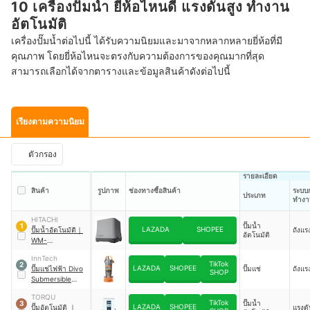
10 เครื่องปั๊มน้ำ ยี่ห้อไหนดี แรงดันสูง ทำงาน
อัตโนมัติ
เครื่องปั๊มน้ำต่อไปนี้ ได้รับความนิยมและมาจากหลากหลายยี่ห้อที่มี
คุณภาพ โดยยี่ห้อไหนจะตรงกับความต้องการของคุณมากที่สุด
สามารถเลือกได้จากตารางและข้อมูลสินค้าดังต่อไปนี้
เรียงตามความนิยม
ตัวกรอง
รายละเอียด
สินค้า
รูปภาพ
ช่องทางซื้อสินค้า
ระบบ
ประเภท
ทำงา
HITACHI
ปั๊มน้ำ
1
LAZADA
SHOPEE
ปั๊มน้ำอัตโนมัติ
｜
ถังแร
อัตโนมัติ
WM-
P150GX3CGO
InnTech
TikTok
2
LAZADA
SHOPEE
ปั๊มแช่ไฟฟ้า Divo
ปั๊มแช่
ถังแร
SHOP
Submersible
Pump
｜
SP-TSB-
TORQU
522
TikTok
ปั๊มน้ำ
3
LAZADA
SHOPEE
ปั๊มอัตโนมัติ
｜
แรงดั