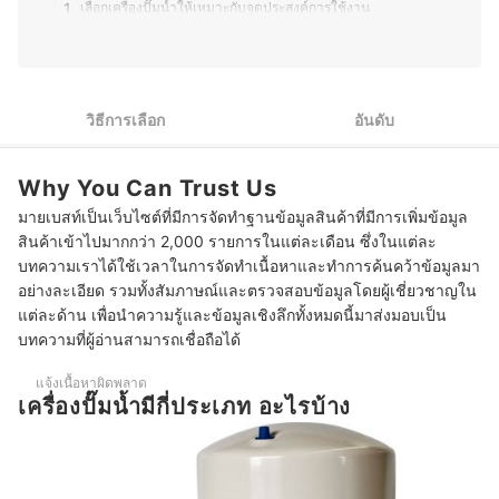
ปลอดภัยในบ้าน ที่ช่วยเพิ่มความสะดวกและปลอดภัยในชีวิต
1
เลือกเครื่องปั๊มน้ำให้เหมาะกับจุดประสงค์การใช้งาน
ประจำวัน โดยเชื่อว่าสิ่งของรอบตัวมีผลต่อคุณภาพชีวิต ทุก
บทความจึงเน้นให้ข้อมูลที่ถูกต้อง เข้าใจง่าย และนำไปใช้ได้
2
เลือกกำลังวัตต์ตามการใช้งาน
จริง ทำให้ผู้อ่านเลือกซื้อสินค้าที่ตอบโจทย์ความต้องการ และ
ช่วยให้บ้านสมบูรณ์แบบยิ่งขึ้น
3
เลือกวัสดุที่เหมาะสมสำหรับเครื่องปั๊มแต่ละประเภท
ประวัติของ ณัฐธิดา สุขสำรวม (ณัฐ)
วิธีการเลือก
อันดับ
4
ตรวจสอบระยะการส่งน้ำ
Why You Can Trust Us
5
ตรวจสอบปริมาณน้ำที่สามารถสูบได้
มายเบสท์เป็นเว็บไซต์ที่มีการจัดทำฐานข้อมูลสินค้าที่มีการเพิ่มข้อมูล
10 เครื่องปั๊มน้ำ ยี่ห้อไหนดี แรงดันสูง ทำงานอัตโนมัติ
สินค้าเข้าไปมากกว่า 2,000 รายการในแต่ละเดือน ซึ่งในแต่ละ
บทความเราได้ใช้เวลาในการจัดทำเนื้อหาและทำการค้นคว้าข้อมูลมา
จำเป็นต้องใช้เครื่องปั๊มน้ำที่มีแรงดันสูงหรือไม่
อย่างละเอียด รวมทั้งสัมภาษณ์และตรวจสอบข้อมูลโดยผู้เชี่ยวชาญใน
แต่ละด้าน เพื่อนำความรู้และข้อมูลเชิงลึกทั้งหมดนี้มาส่งมอบเป็น
ควรติดตั้งเครื่องปั๊มน้ำในตำแหน่งใด?
บทความที่ผู้อ่านสามารถเชื่อถือได้
แจ้งเนื้อหาผิดพลาด
เครื่องปั๊มน้ำมีกี่ประเภท อะไรบ้าง