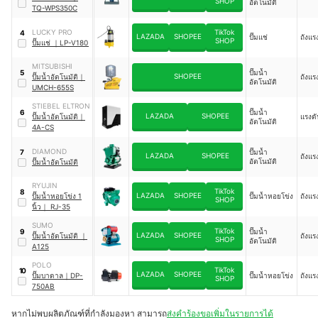
SHOP
อัตโนมัติ
TQ-WPS350C
LUCKY PRO
TikTok
4
LAZADA
SHOPEE
ปั๊มแช่
ถังแร
SHOP
ปั๊มแช่
｜
LP-V180
MITSUBISHI
ปั๊มน้ำ
5
SHOPEE
ปั๊มน้ำอัตโนมัติ
｜
ถังแร
อัตโนมัติ
UMCH-655S
STIEBEL ELTRON
ปั๊มน้ำ
6
LAZADA
SHOPEE
ปั๊มน้ำอัตโนมัติ
｜
แรงดั
อัตโนมัติ
4A-CS
DIAMOND
ปั๊มน้ำ
7
LAZADA
SHOPEE
ถังแร
อัตโนมัติ
ปั๊มน้ำอัตโนมัติ
RYUJIN
TikTok
8
LAZADA
SHOPEE
ปั๊มน้ำหอยโข่ง 1
ปั๊มน้ำหอยโข่ง
ถังแร
SHOP
นิ้ว
｜
RJ-35
SUMO
TikTok
ปั๊มน้ำ
9
LAZADA
SHOPEE
ปั๊มน้ำอัตโนมัติ
｜
ถังแร
SHOP
อัตโนมัติ
A125
POLO
TikTok
10
LAZADA
SHOPEE
ปั๊มบาดาล
｜
DP-
ปั๊มน้ำหอยโข่ง
ถังแร
SHOP
750AB
หากไม่พบผลิตภัณฑ์ที่กำลังมองหา สามารถ
ส่งคำร้องขอเพิ่มในรายการได้