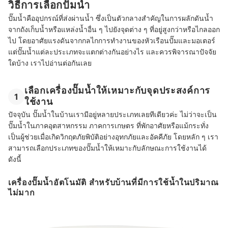
วิธีการเลือกปั๊มน้ำ
ปั๊มน้ำคืออุปกรณ์ที่ส่งผ่านน้ำ ซึ่งเป็นตัวกลางสำคัญในการผลักดันน้ำ
จากถังเก็บน้ำหรือแหล่งน้ำอื่น ๆ ไปยังจุดต่าง ๆ ที่อยู่สูงกว่าหรือไกลออก
ไป โดยอาศัยแรงดันจากกลไกการทำงานของหัวเรือนปั๊มและมอเตอร์
แต่ปั๊มน้ำแต่ละประเภทจะแตกต่างกันอย่างไร และควรพิจารณาปัจจัย
ใดบ้าง เราไปอ่านต่อกันเลย
เลือกเครื่องปั๊มน้ำให้เหมาะกับจุดประสงค์การ
1
ใช้งาน
ปัจจุบัน ปั๊มน้ำในบ้านเรามีอยู่หลายประเภทเลยทีเดียวค่ะ ไม่ว่าจะเป็น
ปั๊มน้ำในภาคอุตสาหกรรม ภาคการเกษตร ที่พักอาศัยหรือแม้กระทั่ง
เป็นผู้ช่วยเมื่อเกิดวิกฤตภัยพิบัติอย่างอุทกภัยและอัคคีภัย โดยหลัก ๆ เรา
สามารถเลือกประเภทของปั๊มน้ำให้เหมาะกับลักษณะการใช้งานได้
ดังนี้
เครื่องปั๊มน้ำอัตโนมัติ สำหรับบ้านที่มีการใช้น้ำในปริมาณ
ไม่มาก