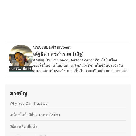
นักเขียนประจำ mybest
ณัฐธิดา สุขสำรวม (ณัฐ)
คุณณัฐเป็น Freelance Content Writer ที่สนใจในเรื่อง
ของใช้ในบ้าน โดยเฉพาะผลิตภัณฑ์ที่ช่วยให้ชีวิตประจำวัน
บรรณาธิการ
สะดวกและเป็นระเบียบมากขึ้น ไม่ว่าจะเป็นผลิตภัณฑ์ซักรีดที่
…อ่านต่อ
ช่วยให้เสื้อผ้าหอมและสะอาด อุปกรณ์ทำความสะอาดอย่าง
เครื่องดูดฝุ่นหรือไม้ถูพื้นที่ใช้งานง่าย อุปกรณ์จัดเก็บของใช้ที่
ช่วยให้บ้านเป็นระเบียบ ไปจนถึงอุปกรณ์กำจัดแมลงหรือสัตว์
สารบัญ
รบกวนเพื่อให้บ้านสะอาดปลอดภัย ซึ่งเดิมทีคุณณัฐมีพื้นฐาน
การทำคอนเทนต์ในสายความงามและสุขภาพ แต่ด้วยความ
Why You Can Trust Us
สนใจในเรื่องเทคโนโลยีในบ้านและของใช้จำเป็น จึงศึกษา
และทดลองใช้สินค้าต่าง ๆ โดยให้ความสำคัญกับฟังก์ชันการ
ใช้งาน ความคุ้มค่า และคุณภาพ เพราะเชื่อว่าของใช้ที่ดีควร
เครื่องปั๊มน้ำมีกี่ประเภท อะไรบ้าง
ช่วยประหยัดเวลา และทำให้บ้านน่าอยู่ยิ่งขึ้น ซึ่งนอกจาก
ของใช้พื้นฐานแล้ว ยังให้ความสำคัญกับเครื่องหอม รวมถึง
วิธีการเลือกปั๊มน้ำ
อุปกรณ์ระบบไฟฟ้า ระบบประปา และอุปกรณ์รักษาความ