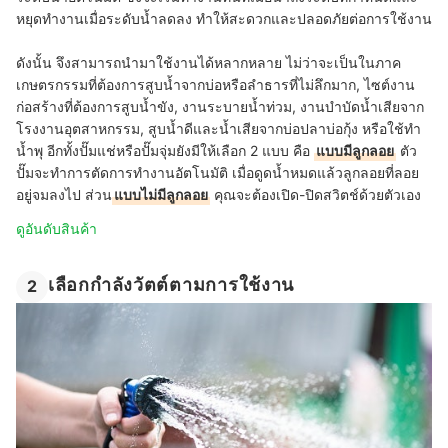
หยุดทำงานเมื่อระดับน้ำลดลง ทำให้สะดวกและปลอดภัยต่อการใช้งาน
ดังนั้น จึงสามารถนำมาใช้งานได้หลากหลาย ไม่ว่าจะเป็นในภาค
เกษตรกรรมที่ต้องการสูบน้ำจากบ่อหรือลำธารที่ไม่ลึกมาก, ไซต์งาน
ก่อสร้างที่ต้องการสูบน้ำขัง, งานระบายน้ำท่วม, งานบำบัดน้ำเสียจาก
โรงงานอุตสาหกรรม, สูบน้ำดีและน้ำเสียจากบ่อปลาบ่อกุ้ง หรือใช้ทำ
น้ำพุ อีกทั้งปั๊มแช่หรือปั๊มจุ่มยังมีให้เลือก 2 แบบ คือ
แบบมีลูกลอย
ตัว
ปั๊มจะทำการตัดการทำงานอัตโนมัติ เมื่อดูดน้ำหมดแล้วลูกลอยที่ลอย
อยู่จมลงไป ส่วน
แบบไม่มีลูกลอย
คุณจะต้องเปิด-ปิดสวิตช์ด้วยตัวเอง
ดูอันดับสินค้า
เลือกกำลังวัตต์ตามการใช้งาน
2