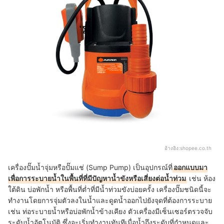
อ้างอิง:
shopee.co.th
เครื่องปั๊มน้ำจุ่มหรือปั๊มแช่ (Sump Pump) เป็นอุปกรณ์ที่
ออกแบบมา
เพื่อการระบายน้ำในพื้นที่ที่มีปัญหาน้ำขังหรือเสี่ยงต่อน้ำท่วม
เช่น ห้อง
ใต้ดิน บ่อพักน้ำ หรือพื้นที่ต่ำที่มีน้ำท่วมขังบ่อยครั้ง เครื่องปั๊มชนิดนี้จะ
ทำงานโดยการจุ่มตัวลงในน้ำและดูดน้ำออกไปยังจุดที่ต้องการระบาย
เช่น ท่อระบายน้ำหรือบ่อพักน้ำข้างเคียง ตัวเครื่องมีเซ็นเซอร์ตรวจจับ
ระดับน้ำอัตโนมัติ ซึ่งจะเริ่มทำงานทันทีเมื่อน้ำถึงระดับที่กำหนดและ