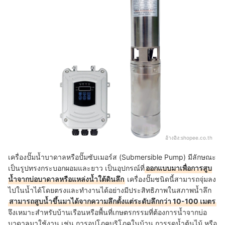
อ้างอิง:
shopee.co.th
เครื่องปั๊มน้ำบาดาลหรือปั๊มซับเมอร์ส (Submersible Pump) มีลักษณะ
เป็นรูปทรงกระบอกผอมและยาว เป็นอุปกรณ์ที่
ออกแบบมาเพื่อการสูบ
น้ำจากบ่อบาดาลหรือแหล่งน้ำใต้ดินลึก
เครื่องปั๊มชนิดนี้สามารถจุ่มลง
ไปในน้ำได้โดยตรงและทำงานได้อย่างมีประสิทธิภาพในสภาพน้ำลึก
สามารถสูบน้ำขึ้นมาได้จากความลึกตั้งแต่ระดับลึกกว่า 10-100 เมตร
จึงเหมาะสำหรับบ้านเรือนหรือพื้นที่เกษตรกรรมที่ต้องการน้ำจากบ่อ
บาดาลมาใช้งาน เช่น การอุปโภคบริโภคในบ้าน การรดน้ำต้นไม้ หรือ