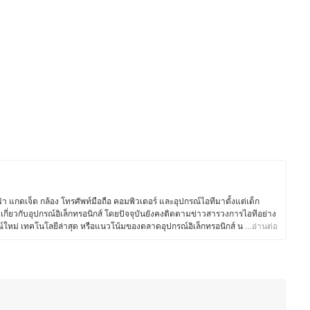
า แกดเจ็ต กล้อง โทรศัพท์มือถือ คอมพิวเตอร์ และอุปกรณ์ไอทีมาตั้งแต่เด็ก
กี่ยวกับอุปกรณ์อิเล็กทรอนิกส์ โดยปัจจุบันยังคงติดตามข่าวสารวงการไอทีอย่าง
กรณ์ใหม่ เทคโนโลยีล่าสุด หรือแนวโน้มของตลาดอุปกรณ์อิเล็กทรอนิกส์ นอกจาก
…อ่านต่อ
อสยังชื่นชอบงานช่างและ DIY โดยมักซ่อมแซมอุปกรณ์อิเล็กทรอนิกส์และเครื่อง
ีความเข้าใจเรื่องโครงสร้างและฟังก์ชันการทำงานของอุปกรณ์ต่างๆ มากขึ้น
ยบเทียบจุดเด่นจุดด้อยของสินค้าเทคโนโลยีแต่ละประเภทได้อย่างชัดเจน ทำให้
นโลยีและอุปกรณ์ไอที ทั้งในแง่ของการเลือกซื้อ อัปเกรด และดูแลรักษา เพื่อให้ผู้
บการใช้งานของตนเองได้อย่างคุ้มค่า