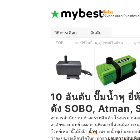
ปั๊มน้ำพุ
ให้ทุกการเลือกเป็นสิ่งที่ดีที่ส
วิธีการเลือก
อันดับ
TOP
ของใช้ในบ้าน, อุปกรณ์ในบ้าน
อุ
10 อันดับ ปั๊มน้ำพุ 
ดัง SOBO, Atman,
อาคารสำนักงาน ห้างสรรพสินค้า โรงแรม ตลอดจนถึ
อาศัยของมนุษย์ แต่สถานที่เหล่านี้ล้วนต้องการ
โจทย์เหล่านี้ได้ก็คือ
น้ำพุ
เพราะน้ำพุเป็นระบบน้ำ
ว่าจะขนาดเล็กหรือใหญ่ ต่างก็
มอบความบันเทิง