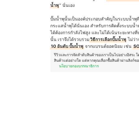
น้ำพุ
" นั่นเอง
ปั๊มน้ำพุนั้นเป็นองค์ประกอบสำคัญในระบบน้ำพุที่
กระแสน้ำพุได้นั่นเอง สำหรับการติดตั้งระบบน้ำพุ
ได้ต้องการกำลังไฟสูง และไม่ได้เน้นระยะทางที่น
นั้น เราจึงได้รวบรวม
วิธีการเลือกปั๊มน้ำพุ
ไม่ว่า
10 อันดับ ปั๊มน้ำพุ
จากแบรนด์ยอดนิยม เช่น
SO
รีวิวและการจัดลำดับสินค้าของเราเป็นไปอย่างอิสระ 
สินค้าแต่อย่างใด แต่หากคุณเลือกซื้อสินค้าผ่านลิงก์ข
นโยบายกองบรรณาธิการ