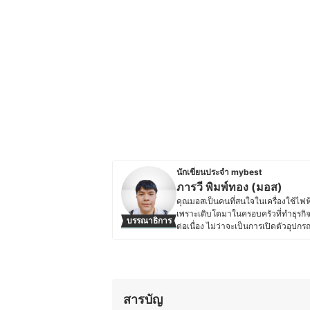
นักเขียนประจำ mybest
ภารวี พิมพ์ทอง (มอส)
คุณมอสเป็นคนที่สนใจในเครื่องใช้ไฟฟ้
เพราะเติบโตมาในครอบครัวที่ทำธุรกิจเ
บรรณาธิการ
ต่อเนื่อง ไม่ว่าจะเป็นการเปิดตัวอุป
การอัปเดตข้อมูลสินค้าไอทีแล้ว คุณม
ใช้ไฟฟ้าด้วยตัวเองเป็นประจำ ทำให้ม
ความชอบนี้ช่วยให้คุณมอสสามารถเปรี
สนุกกับการแบ่งปันความรู้เกี่ยวกับเทคโ
อ่านสามารถเลือกอุปกรณ์ที่เหมาะสมกั
สารบัญ
ประวัติของ ภารวี พิมพ์ทอง (มอส)