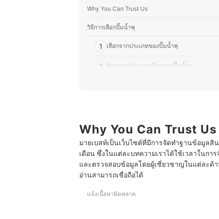
Why You Can Trust Us
วิธีการเลือกปั๊มน้ำพุ
1
เลือกจากประเภทของปั๊มน้ำพุ
2
พิจารณาอัตราการไหลของปั๊มน้ำพุ
3
เน้นเลือกปั๊มน้ำพุที่ป้องกันไฟรั่วในน้ำ
10 อันดับ ปั๊มน้ำพุ ยี่ห้อไหนดี รวมแบรนด์ดัง SOB
ข้อควรระวังในการใช้ปั๊มน้ำพุ
Why You Can Trust Us
มายเบสท์เป็นเว็บไซต์ที่มีการจัดทำฐานข้อมูลสิ
บทส่งท้าย
เดือน ซึ่งในแต่ละบทความเราได้ใช้เวลาในการจ
และตรวจสอบข้อมูลโดยผู้เชี่ยวชาญในแต่ละด้าน เ
อ่านสามารถเชื่อถือได้
แจ้งเนื้อหาผิดพลาด