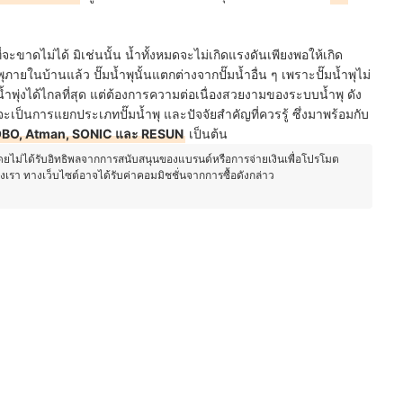
จะขาดไม่ได้ มิเช่นนั้น น้ำทั้งหมดจะไม่เกิดแรงดันเพียงพอให้เกิด
ภายในบ้านแล้ว ปั๊มน้ำพุนั้นแตกต่างจากปั๊มน้ำอื่น ๆ เพราะปั๊มน้ำพุไม่
้ำพุ่งได้ไกลที่สุด แต่ต้องการความต่อเนื่องสวยงามของระบบน้ำพุ ดัง
จะเป็นการแยกประเภทปั๊มน้ำพุ และปัจจัยสำคัญที่ควรรู้ ซึ่งมาพร้อมกับ
BO, Atman, SONIC และ RESUN
เป็นต้น
โดยไม่ได้รับอิทธิพลจากการสนับสนุนของแบรนด์หรือการจ่ายเงินเพื่อโปรโมต
องเรา ทางเว็บไซต์อาจได้รับค่าคอมมิชชั่นจากการซื้อดังกล่าว