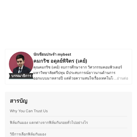
นักเขียนประจำ mybest
คมกริช อดุลย์พิจิตร (เคย์)
คุณคมกริช (เคย์) จบการศึกษาจาก วิศวกรรมคอมพิวเตอร์
มหาวิทยาลัยศรีปทุม มีประสบการณ์ยาวนานด้านการ
บรรณาธิการ
ออกแบบมาหลายปี แต่ด้วยความสนใจเรื่องเทคโนโลยีใหม่ ๆ
…อ่านต่อ
จึงได้ศึกษาและติดตามข่าวสารในวงการเทคโนโลยีอยู่ตลอด
ไม่ว่าจะเป็นด้าน Gadgets, Application หรือนวัตกรรมใหม่ ๆ
ที่เกี่ยวกับสายเทคโนโลยีทั้งหมด นอกจากนี้คุณเคย์ยังมีความ
สารบัญ
เชี่ยวชาญในการรีวิวเครื่องใช้ไฟฟ้าทั้งทีวี, อุปกรณ์เชื่อมต่อ
เครือข่าย และเครื่องใช้ภายในบ้าน นอกจากความถนัดด้าน
Why You Can Trust Us
เทคโนโลยี คุณเคย์ยังสนใจวงการเกม และมีบทบาทสำคัญใน
การจัดการแข่งขันระดับประเทศ อาทิ Thailand Game Expo,
Predator League และ Thailand Mobile Expo ปัจจุบันคุณ
ฟิล์มกันมอง แตกต่างจากฟิล์มกันรอยทั่วไปอย่างไร
เคย์ได้เปลี่ยนเส้นทางสู่การเป็น สตรีมเมอร์ และสร้างเพจของ
ตัวเองชื่อ Blackkat Gamer โดยเน้นเนื้อหาเกี่ยวกับ เกมมือ
วิธีการเลือกฟิล์มกันมอง