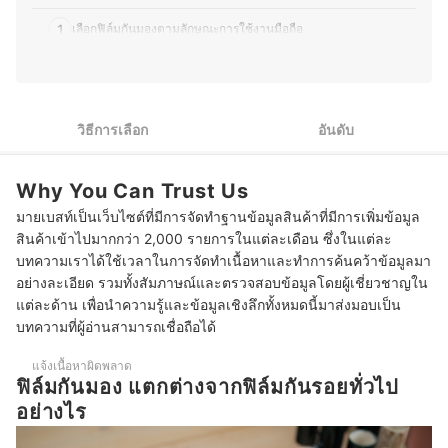
ถือ, Nintendo Switch และเกม PC ด้วยประสบการณ์ในหลาย
ด้าน ทำให้คุณเคย์มีความเข้าใจลึกซึ้งทั้งในเรื่อง เทคโนโลยี
1
เลือกฟิล์มกันมองตามลักษณะการใช้งานมือถือ
และเกม สามารถถ่ายทอดเนื้อหาที่เป็นประโยชน์สำหรับผู้อ่าน
ที่สนใจสินค้ากลุ่มเครื่องใช้ไฟฟ้าและวงการเกมได้อย่างมี
2
เลือกฟิล์มกันมองตามลักษณะการติดฟิล์มบนหน้าจอ
ประสิทธิภาพ
ประวัติของ คมกริช อดุลย์พิจิตร (เคย์)
เลือกฟิล์มกันมองที่มีคุณสมบัติป้องกันหน้าจอได้ตั้งแต่ 45 - 180
3
องศา
วิธีการเลือก
อันดับ
4
เลือกฟิล์มกันมองที่มีคุณสมบัติในการป้องกันหน้าจอได้เป็นอย่างดี
Why You Can Trust Us
เลือกฟิล์มกันมองจากฟังก์ชันเสริมเพิ่มเติม ช่วยเพิ่มความสะดวกใน
5
มายเบสท์เป็นเว็บไซต์ที่มีการจัดทำฐานข้อมูลสินค้าที่มีการเพิ่มข้อมูล
การใช้งาน
สินค้าเข้าไปมากกว่า 2,000 รายการในแต่ละเดือน ซึ่งในแต่ละ
10 ฟิล์มกันมอง ฟิล์มกระจก ทนทาน ป้องกันรอบทิศทาง
บทความเราได้ใช้เวลาในการจัดทำเนื้อหาและทำการค้นคว้าข้อมูลมา
อย่างละเอียด รวมทั้งสัมภาษณ์และตรวจสอบข้อมูลโดยผู้เชี่ยวชาญใน
ฟิล์มกันมองติดตั้งเองได้หรือไม่
แต่ละด้าน เพื่อนำความรู้และข้อมูลเชิงลึกทั้งหมดนี้มาส่งมอบเป็น
บทความที่ผู้อ่านสามารถเชื่อถือได้
การติดฟิล์มกันมองทำให้หน้าจอเสียความคมชัดหรือไม่
แจ้งเนื้อหาผิดพลาด
ฟิล์มกันมองสามารถใช้งานร่วมกับเคสมือถือได้หรือไม่
ฟิล์มกันมอง แตกต่างจากฟิล์มกันรอยทั่วไป
อย่างไร