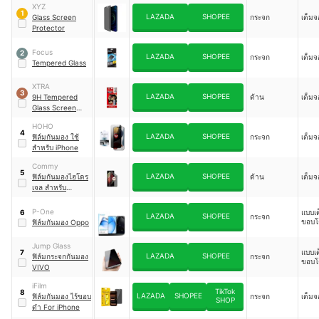
XYZ
1
LAZADA
SHOPEE
Glass Screen
กระจก
เต็มจ
Protector
Focus
2
LAZADA
SHOPEE
กระจก
เต็มจ
Tempered Glass
XTRA
3
LAZADA
SHOPEE
9H Tempered
ด้าน
เต็มจ
Glass Screen
Protector
HOHO
4
LAZADA
SHOPEE
ฟิล์มกันมอง ใช้
กระจก
เต็มจ
สำหรับ iPhone
Commy
5
LAZADA
SHOPEE
ฟิล์มกันมองไฮโดร
ด้าน
เต็มจ
เจล สำหรับ
Samsung Galaxy
A Series
P-One
แบบเ
6
LAZADA
SHOPEE
กระจก
ขอบโ
ฟิล์มกันมอง Oppo
Jump Glass
แบบเ
7
LAZADA
SHOPEE
ฟิล์มกระจกกันมอง
กระจก
ขอบโ
VIVO
iFilm
TikTok
8
LAZADA
SHOPEE
ฟิล์มกันมอง ไร้ขอบ
กระจก
เต็มจ
SHOP
ดำ For iPhone