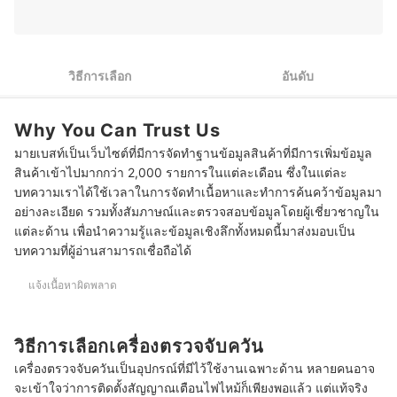
ที่สนใจสินค้ากลุ่มเครื่องใช้ไฟฟ้าและวงการเกมได้อย่างมี
3
ตรวจสอบรูปแบบการจ่ายพลังงานเพื่อให้เครื่องตรวจจับควันทำงาน
ประสิทธิภาพ
ประวัติของ คมกริช อดุลย์พิจิตร (เคย์)
4
พิจารณาคุณสมบัติเสริมเพื่อสนับสนุนการใช้งานอุปกรณ์
วิธีการเลือก
อันดับ
10 เครื่องตรวจจับควัน ยี่ห้อไหนดี Smoke Detector
Why You Can Trust Us
เครื่องตรวจจับควันมีกล้องไหม
มายเบสท์เป็นเว็บไซต์ที่มีการจัดทำฐานข้อมูลสินค้าที่มีการเพิ่มข้อมูล
เครื่องตรวจจับควันขึ้นสัญญาณไฟสีแดง แก้ปัญหายังไง
สินค้าเข้าไปมากกว่า 2,000 รายการในแต่ละเดือน ซึ่งในแต่ละ
บทความเราได้ใช้เวลาในการจัดทำเนื้อหาและทำการค้นคว้าข้อมูลมา
บทความที่เกี่ยวข้องกับเครื่องตรวจจับควัน
อย่างละเอียด รวมทั้งสัมภาษณ์และตรวจสอบข้อมูลโดยผู้เชี่ยวชาญใน
แต่ละด้าน เพื่อนำความรู้และข้อมูลเชิงลึกทั้งหมดนี้มาส่งมอบเป็น
บทความที่ผู้อ่านสามารถเชื่อถือได้
แจ้งเนื้อหาผิดพลาด
วิธีการเลือกเครื่องตรวจจับควัน
เครื่องตรวจจับควันเป็นอุปกรณ์ที่มีไว้ใช้งานเฉพาะด้าน หลายคนอาจ
จะเข้าใจว่าการติดตั้งสัญญาณเตือนไฟไหม้ก็เพียงพอแล้ว แต่แท้จริง