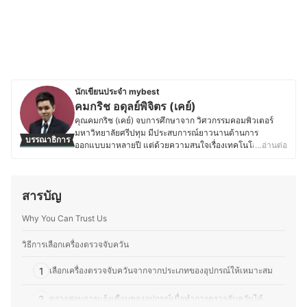
นักเขียนประจำ mybest
คมกริช อดุลย์พิจิตร (เคย์)
คุณคมกริช (เคย์) จบการศึกษาจาก วิศวกรรมคอมพิวเตอร์
มหาวิทยาลัยศรีปทุม มีประสบการณ์ยาวนานด้านการ
บรรณาธิการ
ออกแบบมาหลายปี แต่ด้วยความสนใจเรื่องเทคโนโลยีใหม่ ๆ
…อ่านต่อ
จึงได้ศึกษาและติดตามข่าวสารในวงการเทคโนโลยีอยู่ตลอด
ไม่ว่าจะเป็นด้าน Gadgets, Application หรือนวัตกรรมใหม่ ๆ
ที่เกี่ยวกับสายเทคโนโลยีทั้งหมด นอกจากนี้คุณเคย์ยังมีความ
สารบัญ
เชี่ยวชาญในการรีวิวเครื่องใช้ไฟฟ้าทั้งทีวี, อุปกรณ์เชื่อมต่อ
เครือข่าย และเครื่องใช้ภายในบ้าน นอกจากความถนัดด้าน
Why You Can Trust Us
เทคโนโลยี คุณเคย์ยังสนใจวงการเกม และมีบทบาทสำคัญใน
การจัดการแข่งขันระดับประเทศ อาทิ Thailand Game Expo,
Predator League และ Thailand Mobile Expo ปัจจุบันคุณ
วิธีการเลือกเครื่องตรวจจับควัน
เคย์ได้เปลี่ยนเส้นทางสู่การเป็น สตรีมเมอร์ และสร้างเพจของ
ตัวเองชื่อ Blackkat Gamer โดยเน้นเนื้อหาเกี่ยวกับ เกมมือ
1
เลือกเครื่องตรวจจับควันจากจากประเภทของอุปกรณ์ให้เหมาะสม
ถือ, Nintendo Switch และเกม PC ด้วยประสบการณ์ในหลาย
ด้าน ทำให้คุณเคย์มีความเข้าใจลึกซึ้งทั้งในเรื่อง เทคโนโลยี
2
ตรวจสอบการแจ้งเตือนของอุปกรณ์เมื่อทำการตรวจจับควันได้
และเกม สามารถถ่ายทอดเนื้อหาที่เป็นประโยชน์สำหรับผู้อ่าน