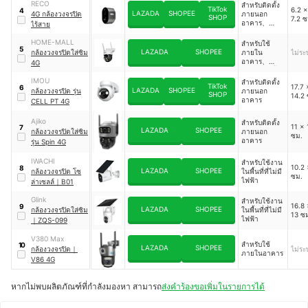
RECO
สำหรับติดตั้ง
4G
TikTok
6.2 x
4
LAZADA
SHOPEE
4G กล้องวงจรปิด
ภายนอก
SHOP
7.2 ซ
อาคาร、
ไร้สาย
สำหรับใช้
ภายในอาคาร
HOME-MALL
สำหรับใช้
5
LAZADA
SHOPEE
กล้องวงจรปิดใส่ซิม
ภายใน
ไม่ระบ
อาคาร、
4G
สำหรับติดตั้ง
ภายนอก
IMOU
สำหรับติดตั้ง
TikTok
17.7 
6
อาคาร
LAZADA
SHOPEE
กล้องวงจรปิด รุ่น
ภายนอก
SHOP
14.2 
อาคาร
CELL PT 4G
Ajiko
สำหรับติดตั้ง
11 x 
7
LAZADA
SHOPEE
กล้องวงจรปิดใส่ซิม
ภายนอก
ซม.
อาคาร
รุ่น Spin 4G
IWACHI
สำหรับใช้งาน
10.2 
8
LAZADA
SHOPEE
กล้องวงจรปิด โซ
ในพื้นที่ที่ไม่มี
ซม.
ไฟฟ้า
ล่าเซลล์
｜
B01
Glink
สำหรับใช้งาน
16.8 
9
LAZADA
SHOPEE
กล้องวงจรปิดใส่ซิม
ในพื้นที่ที่ไม่มี
13 ซ
ไฟฟ้า
｜
ZQS-099
V380 Max
สำหรับใช้
10
LAZADA
SHOPEE
กล้องวงจรปิด
｜
ไม่ระบ
ภายในอาคาร
V86 4G
หากไม่พบผลิตภัณฑ์ที่กำลังมองหา สามารถ
ส่งคำร้องขอเพิ่มในรายการได้