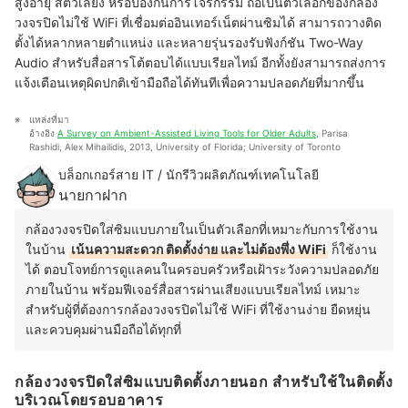
สูงอายุ สัตว์เลี้ยง หรือป้องกันการโจรกรรม ถือเป็นตัวเลือกของกล้อง
วงจรปิดไม่ใช้ WiFi ที่เชื่อมต่ออินเทอร์เน็ตผ่านซิมได้ สามารถวางติด
ตั้งได้หลากหลายตำแหน่ง และหลายรุ่นรองรับฟังก์ชัน Two-Way
Audio สำหรับสื่อสารโต้ตอบได้แบบเรียลไทม์ อีกทั้งยังสามารถส่งการ
แจ้งเตือนเหตุผิดปกติเข้ามือถือได้ทันทีเพื่อความปลอดภัยที่มากขึ้น
แหล่งที่มา
อ้างอิง 
A Survey on Ambient-Assisted Living Tools for Older Adults
, Parisa 
Rashidi, Alex Mihailidis, 2013, University of Florida; University of Toronto
บล็อกเกอร์สาย IT / นักรีวิวผลิตภัณฑ์เทคโนโลยี
นายกาฝาก
กล้องวงจรปิดใส่ซิมแบบภายในเป็นตัวเลือกที่เหมาะกับการใช้งาน
ในบ้าน
เน้นความสะดวก ติดตั้งง่าย และไม่ต้องพึ่ง WiFi
ก็ใช้งาน
ได้ ตอบโจทย์การดูแลคนในครอบครัวหรือเฝ้าระวังความปลอดภัย
ภายในบ้าน พร้อมฟีเจอร์สื่อสารผ่านเสียงแบบเรียลไทม์ เหมาะ
สำหรับผู้ที่ต้องการกล้องวงจรปิดไม่ใช้ WiFi ที่ใช้งานง่าย ยืดหยุ่น
และควบคุมผ่านมือถือได้ทุกที่
กล้องวงจรปิดใส่ซิมแบบติดตั้งภายนอก สำหรับใช้ในติดตั้ง
บริเวณโดยรอบอาคาร