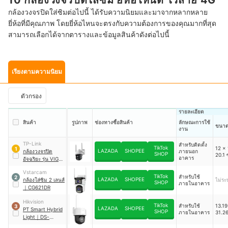
10 กล้องวงจรปิดใส่ซิม ยี่ห้อไหนดี ไร้สาย 4G
กล้องวงจรปิดใส่ซิมต่อไปนี้ ได้รับความนิยมและมาจากหลากหลาย
ยี่ห้อที่มีคุณภาพ โดยยี่ห้อไหนจะตรงกับความต้องการของคุณมากที่สุด
สามารถเลือกได้จากตารางและข้อมูลสินค้าดังต่อไปนี้
เรียงตามความนิยม
ตัวกรอง
รายละเอียด
สินค้า
รูปภาพ
ช่องทางซื้อสินค้า
ลักษณะการใช้
ขนา
งาน
TP-Link
สำหรับติดตั้ง
TikTok
12 x 
1
LAZADA
SHOPEE
กล้องวงจรปิด
ภายนอก
SHOP
20.1 
อาคาร
อัจฉริยะ รุ่น VIGI
｜
C540-4G
Vstarcam
TikTok
สำหรับใช้
2
LAZADA
SHOPEE
กล้องใส่ซิม 2 เลนส์
ไม่ระบ
SHOP
ภายในอาคาร
｜
CG621DR
Hikvision
TikTok
สำหรับใช้
13.19
3
LAZADA
SHOPEE
PT Smart Hybrid
SHOP
ภายในอาคาร
31.2
Light
｜
DS-
2DE2C400MWG-