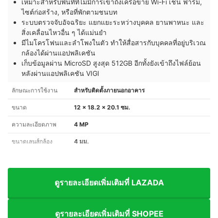
เหมาะสำหรับพื้นที่ที่ไม่มีการเข้าถึงเครือข่าย Wi-Fi เช่น ฟาร์ม,
ไซต์ก่อสร้าง, หรือที่พักตามชนบท
ระบบตรวจจับอัจฉริยะ แยกแยะระหว่างบุคคล ยานพาหนะ และ
สิ่งเคลื่อนไหวอื่น ๆ ได้แม่นยำ
มีไมโครโฟนและลำโพงในตัว ทำให้สื่อสารกับบุคคลที่อยู่บริเวณ
กล้องได้ผ่านแอปพลิเคชัน
เก็บข้อมูลผ่าน MicroSD สูงสุด 512GB อีกทั้งยังเข้าถึงไฟล์ย้อน
หลังผ่านแอปพลิเคชัน VIGI
ลักษณะการใช้งาน
สำหรับติดตั้งภายนอกอาคาร
ขนาด
12 x 18.2 x 20.1 ซม.
ความละเอียดภาพ
4 MP
ขนาดเลนส์กล้อง
4 มม.
ดูรายละเอียดเพิ่มเติมที่ LAZADA
ดูรายละเอียดเพิ่มเติมที่ SHOPEE