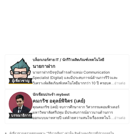
บล็อกเกอร์สาย IT / นักรีวิวผลิตภัณฑ์เทคโนโลยี
นายกาฝาก
นายกาฝากปัจจุบันดำรงตำแหน่ง Communication
Specialist (Digital) และมีประสบการณ์ด้านการรีวิวและ
ผู้เชี่ยวชาญ
วิเคราะห์ผลิตภัณฑ์เทคโนโลยีมากกว่า 10 ปี ครอบคลุมตั้งแต่
…อ่านต่อ
อุปกรณ์ขนาดเล็ก เช่น หูฟังไร้สาย ไปจนถึงอุปกรณ์เก็บข้อมูล
ระดับองค์กรอย่าง NAS โดยมุ่งเน้นการให้ข้อมูลที่รอบด้าน
นักเขียนประจำ mybest
ชัดเจน และเป็นกลาง เพื่อสนับสนุนการตัดสินใจที่เหมาะสม
คมกริช อดุลย์พิจิตร (เคย์)
สำหรับผู้บริโภค โดยสำเร็จการศึกษาระดับปริญญาตรี
คุณคมกริช (เคย์) จบการศึกษาจาก วิศวกรรมคอมพิวเตอร์
วิศวกรรมศาสตร์อิเล็กทรอนิกส์ จากมหาวิทยาลัยอัสสัมชัญ
มหาวิทยาลัยศรีปทุม มีประสบการณ์ยาวนานด้านการ
บรรณาธิการ
และเคยศึกษาต่อในระดับปริญญาโทด้านจิตวิทยา
ออกแบบมาหลายปี แต่ด้วยความสนใจเรื่องเทคโนโลยีใหม่ ๆ
…อ่านต่อ
อุตสาหกรรมและองค์การ มีประสบการณ์ทำงานด้าน
จึงได้ศึกษาและติดตามข่าวสารในวงการเทคโนโลยีอยู่ตลอด
เทคโนโลยีและระบบสารสนเทศในองค์กรเอกชนขนาดใหญ่
ไม่ว่าจะเป็นด้าน Gadgets, Application หรือนวัตกรรมใหม่ ๆ
รวมถึงบทบาทด้านการสื่อสารและการตลาดดิจิทัล ซึ่งตลอด
ผู้เชี่ยวชาญตรวจสอบเฉพาะ "วิธีการเลือก" เท่านั้น สินค้าและบริการที่ปรากฏอยู่ใน
ที่เกี่ยวกับสายเทคโนโลยีทั้งหมด นอกจากนี้คุณเคย์ยังมีความ