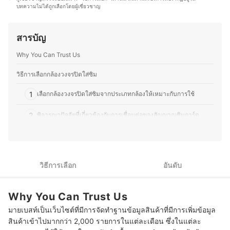
ระยะเวลาที่ผ่านมา นายกาฝากเคยเป็นทั้งนักเขียนและ
บทความไม่ได้ถูกเลือกโดยผู้เชี่ยวชาญ
เชี่ยวชาญในการรีวิวเครื่องใช้ไฟฟ้าทั้งทีวี, อุปกรณ์เชื่อมต่อ
วิทยากรรับเชิญในหัวข้อเทคโนโลยี การตลาดดิจิทัล และแนว
เครือข่าย และเครื่องใช้ภายในบ้าน นอกจากความถนัดด้าน
โน้มผู้บริโภค อีกทั้งยังมีผลงานหนังสือด้านเทคโนโลยีที่ติด
เทคโนโลยี คุณเคย์ยังสนใจวงการเกม และมีบทบาทสำคัญใน
อันดับขายดี และบทความเผยแพร่ผ่านสื่อต่าง ๆ ทั้งออนไลน์
สารบัญ
การจัดการแข่งขันระดับประเทศ อาทิ Thailand Game Expo,
และออฟไลน์ โดยให้ความสำคัญกับการวิเคราะห์ทั้งคุณภาพ
Predator League และ Thailand Mobile Expo ปัจจุบันคุณ
การใช้งานจริง และความคุ้มค่าของผลิตภัณฑ์อย่างเป็นระบบ
Why You Can Trust Us
เคย์ได้เปลี่ยนเส้นทางสู่การเป็น สตรีมเมอร์ และสร้างเพจของ
ประวัติของ นายกาฝาก
ตัวเองชื่อ Blackkat Gamer โดยเน้นเนื้อหาเกี่ยวกับ เกมมือ
ถือ, Nintendo Switch และเกม PC ด้วยประสบการณ์ในหลาย
วิธีการเลือกกล้องวงจรปิดใส่ซิม
ด้าน ทำให้คุณเคย์มีความเข้าใจลึกซึ้งทั้งในเรื่อง เทคโนโลยี
และเกม สามารถถ่ายทอดเนื้อหาที่เป็นประโยชน์สำหรับผู้อ่าน
1
เลือกกล้องวงจรปิดใส่ซิมจากประเภทกล้องให้เหมาะกับการใช้
ที่สนใจสินค้ากลุ่มเครื่องใช้ไฟฟ้าและวงการเกมได้อย่างมี
ประสิทธิภาพ
2
พิจารณาปัจจัยที่เกี่ยวข้องกับการเชื่อมต่อของสัญญาณซิมการ์ด
ประวัติของ คมกริช อดุลย์พิจิตร (เคย์)
3
ตรวจสอบความละเอียดภาพให้เหมาะสมกับการนำกล้องมาใช้งาน
4
ตรวจสอบมุมมองการหมุนกล้องให้ครอบคลุมเหมาะกับการใช้งาน
วิธีการเลือก
อันดับ
5
พิจารณาคุณสมบัติเสริมของกล้องวงจรปิดเพื่อสนับสนุนการใช้งาน
Why You Can Trust Us
10 กล้องวงจรปิดใส่ซิม ยี่ห้อไหนดี ไร้สาย 4G
มายเบสท์เป็นเว็บไซต์ที่มีการจัดทำฐานข้อมูลสินค้าที่มีการเพิ่มข้อมูล
กล้องวงจรปิดใส่ซิม ใช้เน็ตเท่าไหร่
สินค้าเข้าไปมากกว่า 2,000 รายการในแต่ละเดือน ซึ่งในแต่ละ