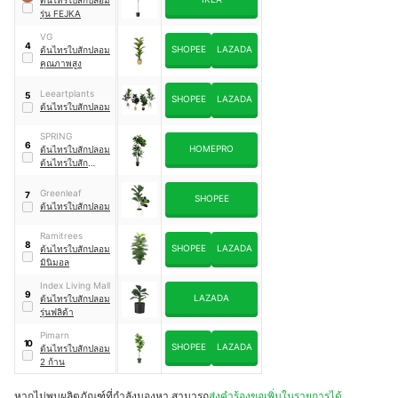
ต้นไทรใบสักปลอม
รุ่น FEJKA
VG
4
SHOPEE
LAZADA
ต้นไทรใบสักปลอม
คุณภาพสูง
Leeartplants
5
SHOPEE
LAZADA
ต้นไทรใบสักปลอม
SPRING
6
HOMEPRO
ต้นไทรใบสักปลอม
ต้นไทรใบสัก
ประดิษฐ์
Greenleaf
7
SHOPEE
ต้นไทรใบสักปลอม
Ramitrees
8
SHOPEE
LAZADA
ต้นไทรใบสักปลอม
มินิมอล
Index Living Mall
9
LAZADA
ต้นไทรใบสักปลอม
รุ่นฟลิด้า
Pimarn
10
SHOPEE
LAZADA
ต้นไทรใบสักปลอม
2 ก้าน
หากไม่พบผลิตภัณฑ์ที่กำลังมองหา สามารถ
ส่งคำร้องขอเพิ่มในรายการได้