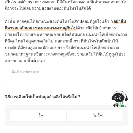
เป็นไร แต่ถ้ากระถางเทอะทะ มีสีสันหรือลวดลายที่เด่นสะดุดตามากไป
ก็อาจจะไปกลบความสวยงามของต้นไทรใบสักได้
ดังนั้น หากคุณได้ลักษณะของต้นไทรใบสักปลอมที่ถูกใจแล้ว ก็
อย่าลืม
พิจารณาลักษณะของกระถางควบคู่กันไป
ด้วย เพื่อให้เข้ากับการ
ตกแต่งโดยรอบเช่นหากคุณชอบสไตล์มินิมอล แนะนำให้เลือกกระถาง
ที่สีคุมโทนไม่ฉูดฉาดเกินไป นอกจากนี้ การที่ต้นไทรใบสักเป็นไม้
ประดับที่มีทรงสูงและมีกิ่งแผ่ขยาย จึงมีคำแนะนำให้เลือกกระถาง
ขนาดมาตรฐานหรือกระถางทรงสูงซึ่งจะช่วยเสริมให้ต้นไม้ดูสูงโปร่ง
สบายตามากขึ้นด้วยค่ะ
แจ้งเนื้อหาผิดพลาด
วิธีการเลือกใช้เป็นข้อมูลอ้างอิงได้หรือไม่ ?
ใช่
ไม่ใช่