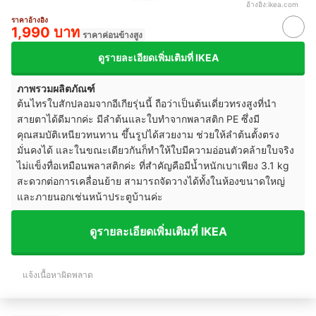
อ้างอิง:
ikea.com
ราคาอ้างอิง
1,990 บาท
ราคาค่อนข้างสูง
ดูรายละเอียดเพิ่มเติมที่ IKEA
ภาพรวมผลิตภัณฑ์
ต้นไทรใบสักปลอมจากอีเกียรุ่นนี้ ถือว่าเป็นต้นเดี่ยวทรงสูงที่นำ
สายตาได้ดีมากค่ะ มีลำต้นและใบทำจากพลาสติก PE ซึ่งมี
คุณสมบัติเหนียวทนทาน ขึ้นรูปได้สวยงาม ช่วยให้ลำต้นตั้งตรง
มั่นคงได้ และในขณะเดียวกันก็ทำให้ใบมีความอ่อนตัวคล้ายใบจริง
ไม่แข็งทื่อเหมือนพลาสติกค่ะ ที่สำคัญคือมีน้ำหนักเบาเพียง 3.1 kg
สะดวกต่อการเคลื่อนย้าย สามารถจัดวางได้ทั้งในห้องขนาดใหญ่
และภายนอกเช่นหน้าประตูบ้านค่ะ
ดูรายละเอียดเพิ่มเติมที่ IKEA
แจ้งเนื้อหาผิดพลาด