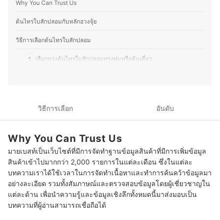
Why You Can Trust Us
DIY ไม่ว่าจะเป็นงานเย็บ ปัก ถัก ร้อย จึงคอยศึกษาหาความรู้
และเทคนิคเพื่อพัฒนาฝีมืออยู่เสมอ ปัจจุบันคุณปูได้ย้ายกลับ
มาอยู่บ้านเกิดที่จังหวัดเลยเพื่อพัฒนาเทือกสวนไร่นาของ
ต้นไทรใบสักปลอมกับหลักฮวงจุ้ย
บรรพบุรุษด้วยการทำเกษตรวิถีใหม่ ปรับปรุงพื้นที่รอบบ้านให้
มีบ่อเลี้ยงปลา หมักปุ๋ย ปลูกไม้ยืนต้นและผักสวนครัว เพื่อนำมา
วิธีการเลือกต้นไทรใบสักปลอม
ทานในครอบครัวพร้อมแบ่งปันเพื่อนบ้าน โดยส่วนตัวแล้วมี
ความชื่นชอบการปลูกต้นไม้ด้วย จึงต่อยอดด้วยการตกแต่ง
1
เลือกทรงต้นไทรใบสักปลอมทรงพุ่มหรือต้นเดี่ยว
สวน ปรับภูมิทัศน์ให้ที่พักอาศัยมีความร่มรื่น สวยงามเพื่อใช้
ชีวิตร่วมกับธรรมชาติได้อย่างมีความสุข
2
เลือกความสูงของต้นไทรใบสักปลอม ให้เหมาะกับพื้นที่
ประวัติของ คชาธาร พรมนา (ปู)
เลือกรูปแบบและสีกระถางของต้นไทรใบสักปลอมให้เข้ากับการ
3
ตกแต่ง
วิธีการเลือก
อันดับ
10 อันดับ ต้นไทรใบสักปลอม แบบไหนดี ใบเหมือนจริง พร้อมกระถาง สำหรับ
ตกแต่งบ้าน
Why You Can Trust Us
มายเบสท์เป็นเว็บไซต์ที่มีการจัดทำฐานข้อมูลสินค้าที่มีการเพิ่มข้อมูล
บทส่งท้าย
สินค้าเข้าไปมากกว่า 2,000 รายการในแต่ละเดือน ซึ่งในแต่ละ
บทความเราได้ใช้เวลาในการจัดทำเนื้อหาและทำการค้นคว้าข้อมูลมา
อย่างละเอียด รวมทั้งสัมภาษณ์และตรวจสอบข้อมูลโดยผู้เชี่ยวชาญใน
แต่ละด้าน เพื่อนำความรู้และข้อมูลเชิงลึกทั้งหมดนี้มาส่งมอบเป็น
บทความที่ผู้อ่านสามารถเชื่อถือได้