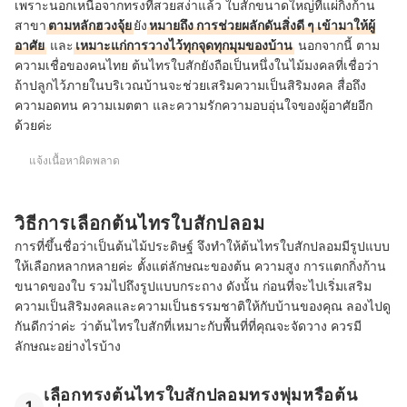
เพราะนอกเหนือจากทรงที่สวยสง่าแล้ว ใบสักขนาดใหญ่ที่แผ่กิ่งก้าน
สาขา
ตามหลักฮวงจุ้ย
ยัง
หมายถึง การช่วยผลักดันสิ่งดี ๆ เข้ามาให้ผู้
อาศัย
และ
เหมาะแก่การวางไว้ทุกจุดทุกมุมของบ้าน
นอกจากนี้ ตาม
ความเชื่อของคนไทย ต้นไทรใบสักยังถือเป็นหนึ่งในไม้มงคลที่เชื่อว่า
ถ้าปลูกไว้ภายในบริเวณบ้านจะช่วยเสริมความเป็นสิริมงคล สื่อถึง
ความอดทน ความเมตตา และความรักความอบอุ่นใจของผู้อาศัยอีก
ด้วยค่ะ
แจ้งเนื้อหาผิดพลาด
วิธีการเลือกต้นไทรใบสักปลอม
การที่ขึ้นชื่อว่าเป็นต้นไม้ประดิษฐ์ จึงทำให้ต้นไทรใบสักปลอมมีรูปแบบ
ให้เลือกหลากหลายค่ะ ตั้งแต่ลักษณะของต้น ความสูง การแตกกิ่งก้าน
ขนาดของใบ รวมไปถึงรูปแบบกระถาง ดังนั้น ก่อนที่จะไปเริ่มเสริม
ความเป็นสิริมงคลและความเป็นธรรมชาติให้กับบ้านของคุณ ลองไปดู
กันดีกว่าค่ะ ว่าต้นไทรใบสักที่เหมาะกับพื้นที่ที่คุณจะจัดวาง ควรมี
ลักษณะอย่างไรบ้าง
เลือกทรงต้นไทรใบสักปลอมทรงพุ่มหรือต้น
1