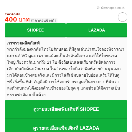
อ้างอิง:
shopee.co.th
ราคาอ้างอิง
400 บาท
ราคาค่อนข้างต่ำ
SHOPEE
LAZADA
ภาพรวมผลิตภัณฑ์
หากกำลังมองหาต้นไทรใบสักปลอมที่มีลูกเล่นน่าสนใจลองพิจารณา
แบรนด์ VG ดูค่ะ เพราะแม้จะเป็นลำต้นตั้งตรง แต่ก็ให้ใบขนาด
ใหญ่เรียงตัวกันมากถึง 21 ใบ ซึ่งถือเป็นเลขเรียกทรัพย์หลักการ
เดียวกันกับต้นกวักมรกต ในส่วนของใบถือว่าพิมพ์ลายก้านนูนออก
มาได้ค่อนข้างสมจริงและมีการไล่สีเข้มปลายใบอ่อนเสริมให้ใบดู
พริ้วยิ่งขึ้น ที่สำคัญคือมีการใช้ตะกร้ากระจูดเป็นกระถาง ที่นับว่า
ลงตัวกับทรงโค้งออกด้านข้างของใบสุด ๆ แถมช่วยให้มีความเป็น
ธรรมชาติมากขึ้นด้วย
ดูรายละเอียดเพิ่มเติมที่ SHOPEE
ดูรายละเอียดเพิ่มเติมที่ LAZADA