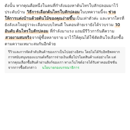
ดังนั้น หากคุณคือหนึ่งในคนที่กำลังมองหาต้นไทรใบสักปลอมมาไว้
ประดับบ้าน
วิธีการเลือกต้นไทรใบสักปลอม
ในบทความนี้จะ
ช่วย
ให้การแต่งบ้านด้วยต้นไม้ของคุณง่ายขึ้น
เป็นเท่าตัวค่ะ และหากใครที่
ยังลังเลใจอยู่ว่าจะเลือกแบบไหนดี ในตอนท้ายเรายังได้รวบรวม
10
อันดับ ต้นไทรใบสักปลอม
ที่กำลังมาแรง แถมมีรีวิวการันตีความ
สวยงามสมจริง
จากผู้ซื้อหลายราย มาไว้ให้คุณได้ใช้ตัดสินใจเลือกซื้อ
ตามความเหมาะสมกันอีกด้วย
รีวิวและการจัดลำดับสินค้าของเราเป็นไปอย่างอิสระ โดยไม่ได้รับอิทธิพลจาก
การสนับสนุนของแบรนด์หรือการจ่ายเงินเพื่อโปรโมตสินค้าแต่อย่างใด แต่
หากคุณเลือกซื้อสินค้าผ่านลิงก์ของเรา ทางเว็บไซต์อาจได้รับค่าคอมมิชชั่น
จากการซื้อดังกล่าว
นโยบายกองบรรณาธิการ