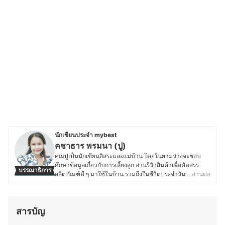
นักเขียนประจำ mybest
คชาธาร พรมนา (ปู)
คุณปูเป็นนักเขียนอิสระและแม่บ้าน โดยในยามว่างจะชอบ
ศึกษาข้อมูลเกี่ยวกับการเลี้ยงลูก อ่านรีวิวสินค้าเพื่อคัดสรร
บรรณาธิการ
ผลิตภัณฑ์ดี ๆ มาใช้ในบ้าน รวมถึงในชีวิตประจำวันของลูก
…อ่านต่อ
ด้วย ในส่วนของงานอดิเรกนั้นคุณปูชอบงานถักเชือกมาคราเม่
เป็นพิเศษ จนเกิดเป็นงานฝีมือหลากหลายชนิดสำหรับใช้
ตกแต่งบ้านและสวน รวมถึงอุปกรณ์ของใช้ในบ้าน โดยทั้งทำ
สารบัญ
ขายด้วยตัวเองและเป็นผู้ออกแบบลวดลายเชือกถักสำหรับ
แขวนกระถางต้นไม้ให้กับบริษัทส่งออกและยังหลงใหลในงาน