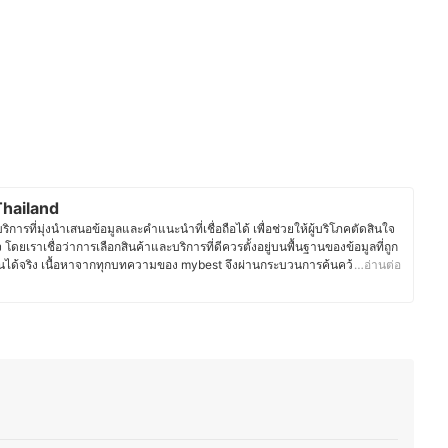
hailand
ารที่มุ่งนำเสนอข้อมูลและคำแนะนำที่เชื่อถือได้ เพื่อช่วยให้ผู้บริโภคตัดสินใจ
จ โดยเราเชื่อว่าการเลือกสินค้าและบริการที่ดีควรตั้งอยู่บนพื้นฐานของข้อมูลที่ถูก
ได้จริง เนื้อหาจากทุกบทความของ mybest จึงผ่านกระบวนการค้นคว้า
…อ่านต่อ
ิการ พร้อมตรวจสอบความถูกต้องร่วมกับผู้เชี่ยวชาญในแต่ละหมวดหมู่ เพื่อให้ผู้
และน่าเชื่อถือ นอกจากนี้ ทีมบรรณาธิการของ mybest ยังให้ความสำคัญกับการ
ะประเภท ตั้งแต่การเปรียบเทียบคุณสมบัติ วิธีการเลือก ไปจนถึงข้อควรรู้ก่อน
ต้องการของผู้บริโภคมีความหลากหลาย จึงมุ่งนำเสนอคำแนะนำที่กระชับ เข้าใจ
ระจำวันมากที่สุด
st Thailand