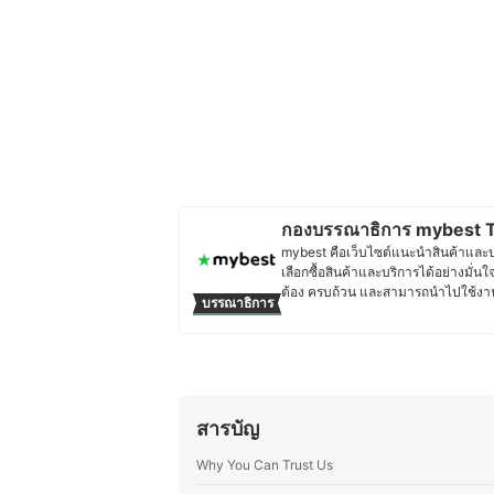
กองบรรณาธิการ mybest T
mybest คือเว็บไซต์แนะนำสินค้าและบริก
เลือกซื้อสินค้าและบริการได้อย่างมั่นใ
ต้อง ครบถ้วน และสามารถนำไปใช้งาน
บรรณาธิการ
วิเคราะห์ และเรียบเรียงโดยทีมบรรณาธ
อ่านได้รับข้อมูลที่ชัดเจน เป็นกลาง 
เจาะลึกในรายละเอียดของผลิตภัณฑ์แต่ล
ตัดสินใจซื้อ เพราะเราเข้าใจว่าความ
ง่าย และตอบโจทย์การใช้งานในชีวิตป
ประวัติของ กองบรรณาธิการ mybe
สารบัญ
Why You Can Trust Us