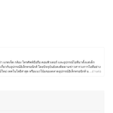
า แกดเจ็ต กล้อง โทรศัพท์มือถือ คอมพิวเตอร์ และอุปกรณ์ไอทีมาตั้งแต่เด็ก
กี่ยวกับอุปกรณ์อิเล็กทรอนิกส์ โดยปัจจุบันยังคงติดตามข่าวสารวงการไอทีอย่าง
กรณ์ใหม่ เทคโนโลยีล่าสุด หรือแนวโน้มของตลาดอุปกรณ์อิเล็กทรอนิกส์ นอกจาก
…อ่านต่อ
อสยังชื่นชอบงานช่างและ DIY โดยมักซ่อมแซมอุปกรณ์อิเล็กทรอนิกส์และเครื่อง
ีความเข้าใจเรื่องโครงสร้างและฟังก์ชันการทำงานของอุปกรณ์ต่างๆ มากขึ้น
ยบเทียบจุดเด่นจุดด้อยของสินค้าเทคโนโลยีแต่ละประเภทได้อย่างชัดเจน ทำให้
นโลยีและอุปกรณ์ไอที ทั้งในแง่ของการเลือกซื้อ อัปเกรด และดูแลรักษา เพื่อให้ผู้
บการใช้งานของตนเองได้อย่างคุ้มค่า