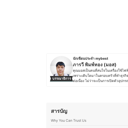
นักเขียนประจำ mybest
ภารวี พิมพ์ทอง (มอส)
คุณมอสเป็นคนที่สนใจในเครื่องใช้ไฟฟ้
เพราะเติบโตมาในครอบครัวที่ทำธุรกิจเ
บรรณาธิการ
ต่อเนื่อง ไม่ว่าจะเป็นการเปิดตัวอุป
การอัปเดตข้อมูลสินค้าไอทีแล้ว คุณม
ใช้ไฟฟ้าด้วยตัวเองเป็นประจำ ทำให้ม
ความชอบนี้ช่วยให้คุณมอสสามารถเปรี
สนุกกับการแบ่งปันความรู้เกี่ยวกับเทคโ
อ่านสามารถเลือกอุปกรณ์ที่เหมาะสมกั
สารบัญ
ประวัติของ ภารวี พิมพ์ทอง (มอส)
Why You Can Trust Us