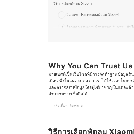
วิธีการเลือกพัดลม Xiaomi
1
เลือกตามประเภทของพัดลม Xiaomi
2
เลือกพัดลม Xiaomi ที่สามารถปรับความเย็นไ
3
เลือกพัดลม Xiaomi ที่มีฟังก์ชันอำนวยคว
4
เลือกพัดลม Xiaomi ไร้สาย สะอาดตา ไม่เกะกะพ
Why You Can Trust Us
10 อันดับ พัดลม Xiaomi รุ่นไหนดี พกพาได้ พร้อมแบบ
มายเบสท์เป็นเว็บไซต์ที่มีการจัดทำฐานข้อมูลสิ
บทส่งท้าย
เดือน ซึ่งในแต่ละบทความเราได้ใช้เวลาในการจ
และตรวจสอบข้อมูลโดยผู้เชี่ยวชาญในแต่ละด้าน เ
อ่านสามารถเชื่อถือได้
แจ้งเนื้อหาผิดพลาด
วิธีการเลือกพัดลม Xiaom