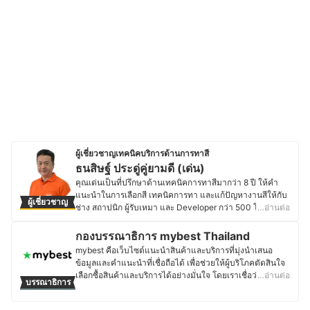
ผู้เชี่ยวชาญเทคนิคบริการด้านการทาสี
ธนสิษฐ์ ประดู่คู่ยามดี (เด่น)
คุณเด่นเป็นที่ปรึกษาด้านเทคนิคการทาสีมากว่า 8 ปี ให้คำ
แนะนำในการเลือกสี เทคนิคการทา และแก้ปัญหางานสีให้กับ
ผู้เชี่ยวชาญ
ช่าง สถาปนิก ผู้รับเหมา และ Developer กว่า 500 โครงการ
…อ่านต่อ
ทั่วประเทศไทย ด้วยประสบการณ์ที่สั่งสมจากการทำงานร่วม
กับมืออาชีพในวงการก่อสร้าง ทำให้คุณเด่นมีความเชี่ยวชาญ
กองบรรณาธิการ mybest Thailand
ทั้งเรื่องสี วัสดุ และเทคนิคการทาที่เหมาะสมกับแต่ละพื้นผิว
mybest คือเว็บไซต์แนะนำสินค้าและบริการที่มุ่งนำเสนอ
โดยปัจจุบันเป็นผู้เชี่ยวชาญของบริษัท Wow Decor ผู้รับเหมา
ข้อมูลและคำแนะนำที่เชื่อถือได้ เพื่อช่วยให้ผู้บริโภคตัดสินใจ
ทาสีที่เลือกใช้เฉพาะสีเกรดอัลตราพรีเมียม และเป็นพาร์ทเนอร์
เลือกซื้อสินค้าและบริการได้อย่างมั่นใจ โดยเราเชื่อว่าการ
…อ่านต่อ
บรรณาธิการ
ของ Beger แบรนด์สีชั้นนำของไทยที่ให้ความสำคัญกับ
เลือกสินค้าและบริการที่ดีควรตั้งอยู่บนพื้นฐานของข้อมูลที่ถูก
สุขภาพและสิ่งแวดล้อม ซึ่งคุณเด่นมีความมุ่งมั่นที่จะให้คำ
ต้อง ครบถ้วน และสามารถนำไปใช้งานได้จริง เนื้อหาจากทุก
ปรึกษาเพื่อให้ลูกค้าได้งานสีที่สวยงาม ทนทาน และตอบโจทย์