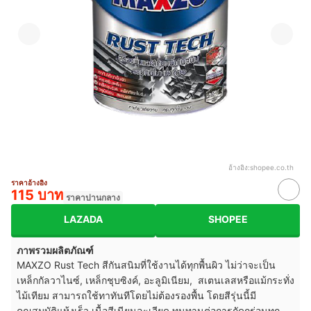
อ้างอิง:
shopee.co.th
ราคาอ้างอิง
115 บาท
ราคาปานกลาง
LAZADA
SHOPEE
ภาพรวมผลิตภัณฑ์
MAXZO Rust Tech สีกันสนิมที่ใช้งานได้ทุกพื้นผิว ไม่ว่าจะเป็น
เหล็กกัลวาไนซ์, เหล็กชุบซิงค์, อะลูมิเนียม, สเตนเลสหรือแม้กระทั่ง
ไม้เทียม สามารถใช้ทาทันทีโดยไม่ต้องรองพื้น โดยสีรุ่นนี้มี
คุณสมบัติแห้งเร็ว เนื้อสีเนียนละเอียด ทนทานต่อการกัดกร่อนทุก