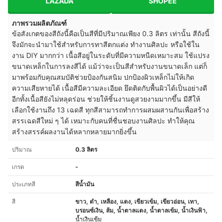
LAZADA
SHOPEE
ภาพรวมผลิตภัณฑ์
ข้อสังเกตของสีถังนี้คือเป็นสีที่มีปริมาณเพียง 0.3 ลิตร เท่านั้น สีถังนี้
จึงมักจะนำมาใช้สำหรับการทาสีตกแต่ง ทำงานศิลปะ หรือใช้ใน
งาน DIY มากกว่า เนื้อสีอยู่ในระดับที่มีความหนืดเหมาะสม ใช้แปรง
ขนาดเหล็กในการลงสีได้ แม้ว่าจะเป็นสีสำหรับงานขนาดเล็ก แต่ก็
มาพร้อมกับคุณสมบัติช่วยป้องกันสนิม ปกป้องผิวเหล็กไม่ให้เกิด
ความเสียหายได้ เนื้อสีมีความละเอียด ยึดติดกับพื้นผิวได้เป็นอย่างดี
อีกทั้งเนื้อสียังไม่หลุดร่อน ช่วยให้ชิ้นงานดูสวยงามมากขึ้น มีสีให้
เลือกใช้งานถึง 13 เฉดสี ทุกสีสามารถทำการผสมผสานกันเพื่อสร้าง
สรรเฉดสีใหม่ ๆ ได้ เหมาะกับคนที่ชื่นชอบงานศิลปะ ทำให้คุณ
สร้างสรรค์ผลงานได้หลากหลายมากยิ่งขึ้น
ปริมาณ
0.3 ลิตร
เกรด
-
ประเภทสี
สีน้ำมัน
สี
ขาว, ดำ, เหลือง, แดง, เขียวเข้ม, เขียวอ่อน, เทา,
บรอนซ์เงิน, ส้ม, น้ำตาลแดง, น้ำตาลเข้ม, น้ำเงินฟ้า,
น้ำเงินเข้ม