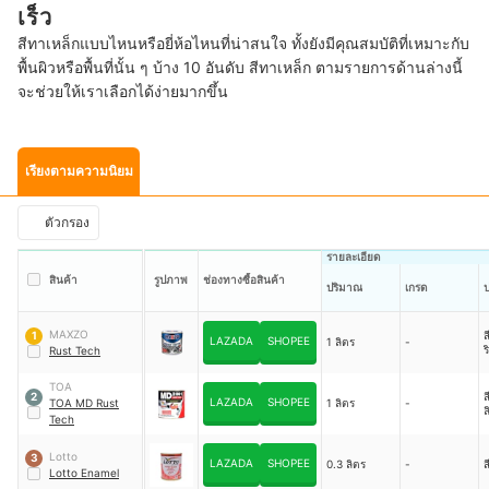
เร็ว
สีทาเหล็กแบบไหนหรือยี่ห้อไหนที่น่าสนใจ ทั้งยังมีคุณสมบัติที่เหมาะกับ
พื้นผิวหรือพื้นที่นั้น ๆ บ้าง 10 อันดับ สีทาเหล็ก ตามรายการด้านล่างนี้
จะช่วยให้เราเลือกได้ง่ายมากขึ้น
เรียงตามความนิยม
ตัวกรอง
รายละเอียด
สินค้า
รูปภาพ
ช่องทางซื้อสินค้า
ปริมาณ
เกรด
ป
MAXZO
ส
1
LAZADA
SHOPEE
1 ลิตร
-
ร
Rust Tech
TOA
ส
2
LAZADA
SHOPEE
TOA MD Rust
1 ลิตร
-
ล
Tech
Lotto
3
LAZADA
SHOPEE
0.3 ลิตร
-
ส
Lotto Enamel