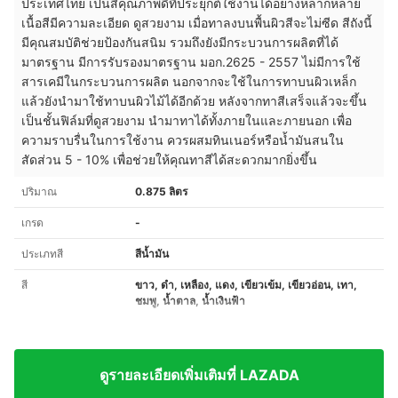
ประเทศไทย เป็นสีคุณภาพดีที่ประยุกต์ใช้งานได้อย่างหลากหลาย
เนื้อสีมีความละเอียด ดูสวยงาม เมื่อทาลงบนพื้นผิวสีจะไม่ซีด สีถังนี้
มีคุณสมบัติช่วยป้องกันสนิม รวมถึงยังมีกระบวนการผลิตที่ได้
มาตรฐาน มีการรับรองมาตรฐาน มอก.2625 - 2557 ไม่มีการใช้
สารเคมีในกระบวนการผลิต นอกจากจะใช้ในการทาบนผิวเหล็ก
แล้วยังนำมาใช้ทาบนผิวไม้ได้อีกด้วย หลังจากทาสีเสร็จแล้วจะขึ้น
เป็นชั้นฟิล์มที่ดูสวยงาม นำมาทาได้ทั้งภายในและภายนอก เพื่อ
ความราบรื่นในการใช้งาน ควรผสมทินเนอร์หรือน้ำมันสนใน
สัดส่วน 5 - 10% เพื่อช่วยให้คุณทาสีได้สะดวกมากยิ่งขึ้น
ปริมาณ
0.875 ลิตร
เกรด
-
ประเภทสี
สีน้ำมัน
สี
ขาว, ดำ, เหลือง, แดง, เขียวเข้ม, เขียวอ่อน, เทา,
ชมพู, น้ำตาล, น้ำเงินฟ้า
ดูรายละเอียดเพิ่มเติมที่ LAZADA