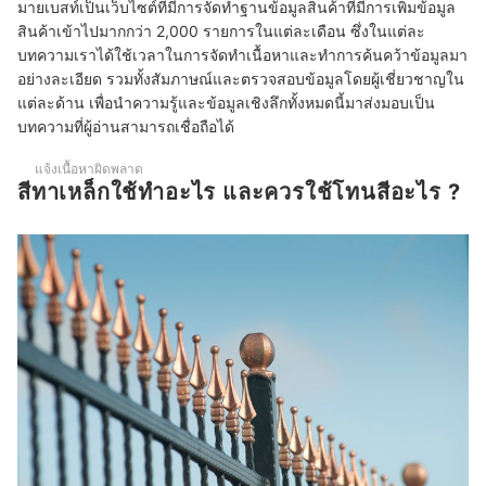
มายเบสท์เป็นเว็บไซต์ที่มีการจัดทำฐานข้อมูลสินค้าที่มีการเพิ่มข้อมูล
10 อันดับ สีทาเหล็ก ยี่ห้อไหนดี กันสนิม แห้งเร็ว
สินค้าเข้าไปมากกว่า 2,000 รายการในแต่ละเดือน ซึ่งในแต่ละ
ข้อควรระวังในการใช้สีทาเหล็ก
บทความเราได้ใช้เวลาในการจัดทำเนื้อหาและทำการค้นคว้าข้อมูลมา
อย่างละเอียด รวมทั้งสัมภาษณ์และตรวจสอบข้อมูลโดยผู้เชี่ยวชาญใน
บทส่งท้าย
แต่ละด้าน เพื่อนำความรู้และข้อมูลเชิงลึกทั้งหมดนี้มาส่งมอบเป็น
บทความที่ผู้อ่านสามารถเชื่อถือได้
แจ้งเนื้อหาผิดพลาด
สีทาเหล็กใช้ทำอะไร และควรใช้โทนสีอะไร ?