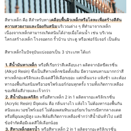
สีทาเหล็ก คือ สีสำหรับทา
เคลือบพื้นผิวเหล็กหรือโลหะเพื่อสร้างสีสัน
ความสวยงามและป้องกันสนิม
บริเวณต่าง ๆ ที่ทำมาจากเหล็ก
เนื่องจากเหล็กสามารถเกิดสนิมได้ง่ายเมื่อโดนน้ำ เช่น บริเวณ
โครงสร้างเหล็ก โรงจอดรถ รั้วบ้าน ประตู หรือเฟอร์นิเจอร์ เป็นต้น
สีทาเหล็กในปัจจุบันแบ่งออกเป็น 3 ประเภท ได้แก่
1. สีน้ำมันทาเหล็ก
หรือที่เรียกว่าสีเคลือบเงา ผลิตจากอัลขีดเรซิ่น
(Alkyd Resin) ซึ่งเป็นสีทาเหล็กชนิดดั้งเดิม มีความทนทานมากกว่าสี
ทาเหล็กอะคริลิกและมีเฉดสีให้เลือกเยอะ แต่กลิ่นแรง แห้งช้า และต้อง
ทารองพื้นกันสนิมหรือวอชไพร์เมอร์ก่อนทุกครั้ง รวมทั้งเกิดการเหลือง
ของฟิล์มสีง่ายและเร็วกว่า
2. สีน้ำมันอะคริลิก
หรือสีทาเหล็ก 2 in 1 ผลิตจากอะคริลิกเรซิ่น
(Acrylic Resin) มีจุดเด่น คือ กลิ่นจางไว แห้งไว ไม่ต้องทารองพื้นกัน
สนิมและวอชไพร์เมอร์ ไม่ต้องผสมทินเนอร์ยกเว้นกรณีทากลางแดด
หรือที่อุณหภูมิสูง และฟิล์มสีเกิดการเหลืองช้ากว่าสีน้ำมันทั่วไป แต่มี
ข้อจำกัดคือมีเฉดสีให้เลือกน้อย
3. สีทาเหล็กสูตรน้ำ
หรือสีทาเหล็ก 2 in 1 ผลิตจากอะคริลิกเรซิ่น