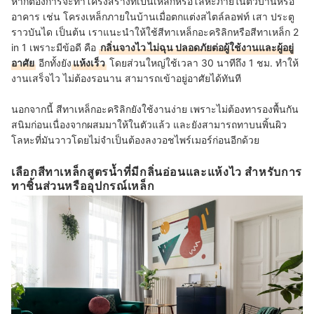
หากต้องการจะทาโครงสร้างที่เป็นเหล็กหรือโลหะภายในตัวบ้านหรือ
อาคาร เช่น โครงเหล็กภายในบ้านเมื่อตกแต่งสไตล์ลอฟท์ เสา ประตู
ราวบันได เป็นต้น เราแนะนำให้ใช้สีทาเหล็กอะคริลิกหรือสีทาเหล็ก 2
in 1 เพราะมีข้อดี คือ
กลิ่นจางไว ไม่ฉุน ปลอดภัยต่อผู้ใช้งานและผู้อยู่
อาศัย
อีกทั้งยัง
แห้งเร็ว
โดยส่วนใหญ่ใช้เวลา 30 นาทีถึง 1 ชม. ทำให้
งานเสร็จไว ไม่ต้องรอนาน สามารถเข้าอยู่อาศัยได้ทันที
นอกจากนี้ สีทาเหล็กอะคริลิกยังใช้งานง่าย เพราะไม่ต้องทารองพื้นกัน
สนิมก่อนเนื่องจากผสมมาให้ในตัวแล้ว และยังสามารถทาบนพิ้นผิว
โลหะที่มันวาวโดยไม่จำเป็นต้องลงวอชไพร์เมอร์ก่อนอีกด้วย
เลือกสีทาเหล็กสูตรน้ำที่มีกลิ่นอ่อนและแห้งไว สำหรับการ
ทาชิ้นส่วนหรืออุปกรณ์เหล็ก