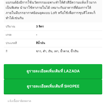
แบรนด์ยังมีการใช้นวัตกรรมเฉพาะทำให้ตัวสีมีความแห้งเร็วมาก
เป็นพิเศษ นำมาใช้ทาภายในได้ เหมาะกับอาคารที่ต้องการให้
ภายในมีบรรยากาศย้อนยุคแบบ Loft หรือใช้เพื่อการชุบสีโลหะก็
ทำได้เช่นกัน
ปริมาณ
3 ลิตร
เกรด
-
ประเภทสี
สีน้ำมัน
สี
ขาว, ดำ, เงิน, เทา, น้ำตาล, น้ำเงิน
ดูรายละเอียดเพิ่มเติมที่ LAZADA
ดูรายละเอียดเพิ่มเติมที่ SHOPEE
แจ้งเนื้อหาผิดพลาด