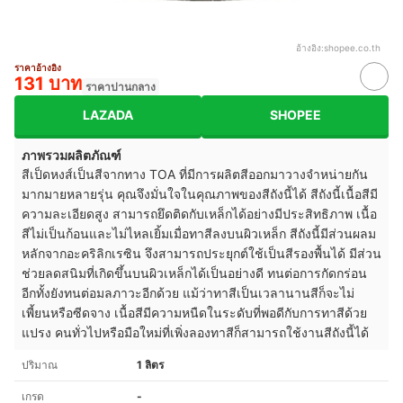
อ้างอิง:
shopee.co.th
ราคาอ้างอิง
131 บาท
ราคาปานกลาง
LAZADA
SHOPEE
ภาพรวมผลิตภัณฑ์
สีเป็ดหงส์เป็นสีจากทาง TOA ที่มีการผลิตสีออกมาวางจำหน่ายกัน
มากมายหลายรุ่น คุณจึงมั่นใจในคุณภาพของสีถังนี้ได้ สีถังนี้เนื้อสีมี
ความละเอียดสูง สามารถยึดติดกับเหล็กได้อย่างมีประสิทธิภาพ เนื้อ
สีไม่เป็นก้อนและไม่ไหลเยิ้มเมื่อทาสีลงบนผิวเหล็ก สีถังนี้มีส่วนผลม
หลักจากอะคริลิกเรซิน จึงสามารถประยุกต์ใช้เป็นสีรองพื้นได้ มีส่วน
ช่วยลดสนิมที่เกิดขึ้นบนผิวเหล็กได้เป็นอย่างดี ทนต่อการกัดกร่อน
อีกทั้งยังทนต่อมลภาวะอีกด้วย แม้ว่าทาสีเป็นเวลานานสีก็จะไม่
เพี้ยนหรือซีดจาง เนื้อสีมีความหนืดในระดับที่พอดีกับการทาสีด้วย
แปรง คนทั่วไปหรือมือใหม่ที่เพิ่งลองทาสีก็สามารถใช้งานสีถังนี้ได้
ปริมาณ
1 ลิตร
เกรด
-