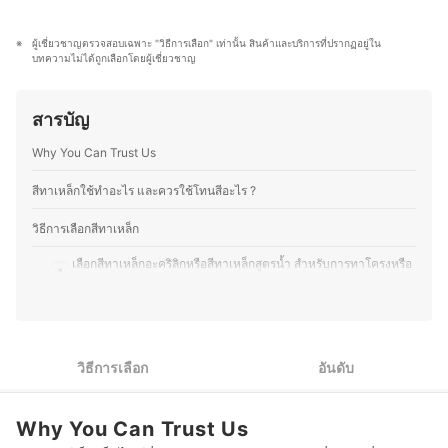
บทความของ mybest จึงผ่านกระบวนการค้นคว้า วิเคราะห์
ทุกการใช้งาน
และเรียบเรียงโดยทีมบรรณาธิการ พร้อมตรวจสอบความถูก
ประวัติของ ธนสิษฐ์ ประดู่คู่ยามดี (เด่น)
ต้องร่วมกับผู้เชี่ยวชาญในแต่ละหมวดหมู่ เพื่อให้ผู้อ่านได้รับ
ผู้เชี่ยวชาญตรวจสอบเฉพาะ "วิธีการเลือก" เท่านั้น สินค้าและบริการที่ปรากฏอยู่ใน
ข้อมูลที่ชัดเจน เป็นกลาง และน่าเชื่อถือ นอกจากนี้ ทีม
บทความไม่ได้ถูกเลือกโดยผู้เชี่ยวชาญ
บรรณาธิการของ mybest ยังให้ความสำคัญกับการเจาะลึกใน
รายละเอียดของผลิตภัณฑ์แต่ละประเภท ตั้งแต่การเปรียบ
เทียบคุณสมบัติ วิธีการเลือก ไปจนถึงข้อควรรู้ก่อนตัดสินใจซื้อ
สารบัญ
เพราะเราเข้าใจว่าความต้องการของผู้บริโภคมีความหลาก
หลาย จึงมุ่งนำเสนอคำแนะนำที่กระชับ เข้าใจง่าย และตอบ
Why You Can Trust Us
โจทย์การใช้งานในชีวิตประจำวันมากที่สุด
ประวัติของ กองบรรณาธิการ mybest Thailand
สีทาเหล็กใช้ทำอะไร และควรใช้โทนสีอะไร ?
วิธีการเลือกสีทาเหล็ก
เลือกสีทาเหล็กอะคริลิกหรือสีทาเหล็กสูตรน้ำ สำหรับการทาโครงหรือ
1
ชิ้นส่วนภายในบ้านและอาคาร
เลือกสีน้ำมันทาเหล็กที่มีความทนทานสูง สำหรับการทาโครงหรือชิ้น
2
ส่วนนอกบ้านและอาคาร
วิธีการเลือก
อันดับ
3
เลือกสีทาเหล็กที่มีมาตรฐานรับรองและไม่มีสารอันตราย
4
เลือกฟิล์มสีทาเหล็กและโทนสีตามการตกแต่งหรือการออกแบบ
Why You Can Trust Us