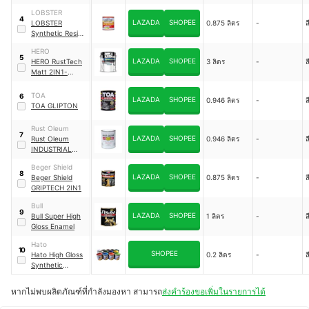
LOBSTER
4
LAZADA
SHOPEE
LOBSTER
0.875 ลิตร
-
ส
Synthetic Resin
Alkyd Enamel
HERO
5
LAZADA
SHOPEE
HERO RustTech
3 ลิตร
-
ส
Matt 2IN1-
Enamel & Primer
TOA
6
LAZADA
SHOPEE
0.946 ลิตร
-
ส
TOA GLIPTON
Rust Oleum
7
LAZADA
SHOPEE
Rust Oleum
0.946 ลิตร
-
ส
INDUSTRIAL
ENAMEL
Beger Shield
FINISHES
8
LAZADA
SHOPEE
Beger Shield
0.875 ลิตร
-
ส
GRIPTECH 2IN1
Bull
9
LAZADA
SHOPEE
Bull Super High
1 ลิตร
-
ส
Gloss Enamel
Hato
10
SHOPEE
Hato High Gloss
0.2 ลิตร
-
ส
Synthetic
Enamel
หากไม่พบผลิตภัณฑ์ที่กำลังมองหา สามารถ
ส่งคำร้องขอเพิ่มในรายการได้