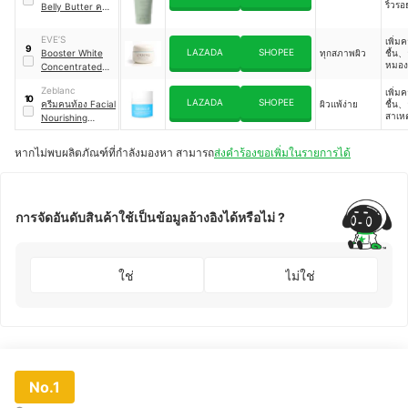
ริ้วรอ
Belly Butter ครีม
บำรุงผิวหน้าท้อง
EVE’S
เพิ่ม
9
LAZADA
SHOPEE
Booster White
ทุกสภาพผิว
ชื้น
หมอง
Concentrated
ลดเลื
Body Cream
Zeblanc
เพิ่ม
10
LAZADA
SHOPEE
ครีมคนท้อง Facial
ผิวแพ้ง่าย
ชื้น
สาเหต
Nourishing
เกิดสิ
Cream
หากไม่พบผลิตภัณฑ์ที่กำลังมองหา สามารถ
ส่งคำร้องขอเพิ่มในรายการได้
การจัดอันดับสินค้าใช้เป็นข้อมูลอ้างอิงได้หรือไม่ ?
ใช่
ไม่ใช่
No.1