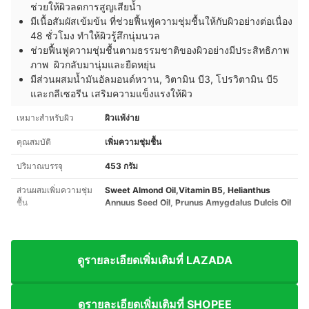
ช่วยให้ผิวลดการสูญเสียน้ำ
มีเนื้อสัมผัสเข้มข้น ที่ช่วยฟื้นฟูความชุ่มชื้นให้กับผิวอย่างต่อเนื่อง
48 ชั่วโมง ทำให้ผิวรู้สึกนุ่มนวล
ช่วยฟื้นฟูความชุ่มชื้นตามธรรมชาติของผิวอย่างมีประสิทธิภาพ
ภาพ ผิวกลับมานุ่มและยืดหยุ่น
มีส่วนผสมน้ำมันอัลมอนด์หวาน, วิตามิน บี3, โปรวิตามิน บี5
และกลีเซอรีน เสริมความแข็งแรงให้ผิว
เหมาะสำหรับผิว
ผิวแพ้ง่าย
คุณสมบัติ
เพิ่มความชุ่มชื้น
ปริมาณบรรจุ
453 กรัม
ส่วนผสมเพิ่มความชุ่ม
Sweet Almond Oil,Vitamin B5, Helianthus
ชื้น
Annuus Seed Oil, Prunus Amygdalus Dulcis Oil
ดูรายละเอียดเพิ่มเติมที่ LAZADA
ดูรายละเอียดเพิ่มเติมที่ SHOPEE