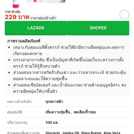
ราคาอ้างอิง
229 บาท
ราคาค่อนข้างต่ำ
LAZADA
SHOPEE
ภาพรวมผลิตภัณฑ์
เหมาะกับคุณแม่ที่ตั้งครรภ์ ช่วยให้ผิวมีความยืดหยุ่นและลดการ
เกิดรอยแตกลาย
บรรเทาอาการคัน ซึ่งเป็นปัญหาที่เกิดขึ้นบ่อยในระหว่างการตั้ง
ครรภ์ ช่วยให้รู้สึกสบายตัว
ส่วนผสมจากสารสกัดถั่วลันเตา และว่านหางจระเข้ ช่วยกระตุ้น
คอลลาเจนและให้ความชุ่มชื้น
ส่วนผสม
เชียบัตเตอร์
และ
น้ำมันมะกอก ช่วย
ต้านอนุมูลอิสระ คง
ความยืดหยุ่นให้แก่ชั้นผิว
เหมาะสำหรับผิว
ทุกสภาพผิว
คุณสมบัติ
เพิ่มความชุ่มชื้น、ลดเลือนริ้วรอย
ปริมาณบรรจุ
100 มล.
ส่วนผสมเพิ่มความชุ่ม
Glycerin, Jojoba Oil, Shea Butter, Aloe Vera