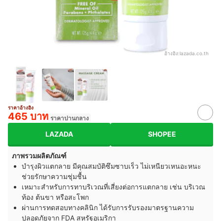
อ้างอิง:
lazada.co.th
ราคาอ้างอิง
465 บาท
ราคาปานกลาง
LAZADA
SHOPEE
ภาพรวมผลิตภัณฑ์
บำรุงผิวแตกลาย มีคุณสมบัติซึมซาบเร็ว ไม่เหนียวเหนอะหนะ
ช่วยรักษาความชุ่มชื้น
เหมาะสำหรับการทาบริเวณที่เสี่ยงต่อการแตกลาย เช่น บริเวณ
ท้อง ต้นขา หรือสะโพก
ผ่านการทดสอบทางคลินิก ได้รับการรับรองมาตรฐานความ
ปลอดภัยจาก FDA สหรัฐอเมริกา