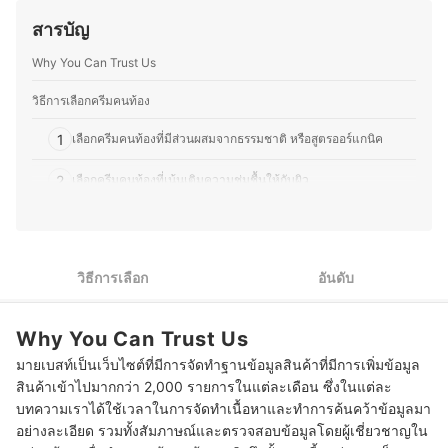
เป็นพิเศษคือด้านการใช้ฮอร์โมน ดังนั้นจึงสามารถให้คำ
ผิวของเด็กเล็ก และอยากแบ่งปันข้อมูลที่มีประโยชน์นี้ให้กับ
ปรึกษาสำหรับผู้มีปัญหาประจำเดือนมาไม่ปกติแบบต่าง ๆ
สารบัญ
คุณแม่ท่านอื่น ๆ อีกทั้งคุณมาร์ยังให้ความสำคัญกับการดูแล
รวมถึงสตรีวัยทองได้เป็นอย่างดี นอกจากนี้ยังสามารถทำเด็ก
ตัวเอง เพราะเชื่อว่าคุณแม่ที่สุขภาพดีและดูแลตัวเองดีจะดูแล
หลอดแก้วและผ่าตัดรักษาโรคทางนรีเวชได้อย่างครบวงจรอีก
Why You Can Trust Us
ลูกได้อย่างเต็มที่ จึงสนใจเรื่องเครื่องสำอางและสกินแคร์ที่
ด้วย
เหมาะสำหรับคุณแม่ตั้งครรภ์และหลังคลอดด้วย โดยเน้น
ประวัติของ พญ.สิตานัน เลิศศิริพาณิชย์ (เฟิร์น)
ผลิตภัณฑ์ที่ปลอดภัย ไม่มีสารอันตราย เพื่อช่วยฟื้นฟูผิวพรรณ
วิธีการเลือกครีมคนท้อง
ให้สดใส ซึ่งบทความของคุณมาร์ไม่ได้มีเพียงวิธีการเลือก
สินค้า แต่ยังสอดแทรกคำแนะนำที่เหมาะกับไลฟ์สไตล์ของ
1
เลือกครีมคนท้องที่มีส่วนผสมจากธรรมชาติ หรือสูตรออร์แกนิค
แต่ละคนด้วย เพื่อช่วยให้คุณแม่ตัดสินใจเลือกสิ่งที่ดีที่สุดให้กับ
ตัวเองและลูกน้อยได้อย่างมั่นใจ
2
เลือกครีมคนท้องที่เน้นเติมความชุ่มชื้นให้กับผิว
ประวัติของ ณัฐสุดา ทิพย์ภูนอก (มาร์)
3
หากเป็นครีมรักษาสิว ควรปรึกษาแพทย์ก่อนใช้
10 ครีมคนท้อง ยี่ห้อไหนดี ปลอดภัย ไม่อันตราย
วิธีการเลือก
อันดับ
ครีมคนท้องห้ามใช้ มีอะไรบ้าง?
Why You Can Trust Us
บทความที่เกี่ยวข้องกับครีมคนท้อง
มายเบสท์เป็นเว็บไซต์ที่มีการจัดทำฐานข้อมูลสินค้าที่มีการเพิ่มข้อมูล
สินค้าเข้าไปมากกว่า 2,000 รายการในแต่ละเดือน ซึ่งในแต่ละ
บทความเราได้ใช้เวลาในการจัดทำเนื้อหาและทำการค้นคว้าข้อมูลมา
อย่างละเอียด รวมทั้งสัมภาษณ์และตรวจสอบข้อมูลโดยผู้เชี่ยวชาญใน