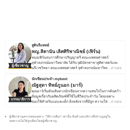
สูตินรีแพทย์
พญ.สิตานัน เลิศศิริพาณิชย์ (เฟิร์น)
หมอเฟิร์นจบการศึกษาปริญญาตรี คณะแพทยศาสตร์
จุฬาลงกรณ์มหาวิทยาลัย ได้รับวุฒิบัตรสาขาสูติศาสตร์และ
ผู้เชี่ยวชาญ
นรีเวชวิทยา คณะแพทยศาสตร์ จุฬาลงกรณ์มหาวิทยาลัยและ
…อ่านต่อ
วุฒิบัตรอนุสาขาเวชศาสตร์การเจริญพันธุ์ โรงพยาบาล
จุฬาลงกรณ์ สภากาชาดไทย ปัจจุบันหมอเฟิร์นเป็นแพทย์ผู้
นักเขียนประจำ mybest
เชี่ยวชาญด้านสูตินรีเวชศาสตร์และเวชศาสตร์การเจริญพันธุ์
ณัฐสุดา ทิพย์ภูนอก (มาร์)
ออกตรวจรักษาโรคสูตินรีเวชทั่วไป คอยให้คำปรึกษาด้านการ
คุณมาร์เริ่มต้นเส้นทางนักเขียนจากความสนใจในการค้นคว้า
มีบุตรยาก โรคต่อมไร้ท่อนรีเวชและภาวะวัยหมดระดู รวมทั้ง
ข้อมูลเกี่ยวกับผลิตภัณฑ์ที่ใช้ในชีวิตประจำวัน โดยเฉพาะ
บรรณาธิการ
ยังดำรงตำแหน่งเป็นอาจารย์แพทย์ที่โรงพยาบาลราชวิถี
ของใช้สำหรับแม่และเด็ก ยิ่งหลังจากที่มีลูก ความใส่ใจในการ
…อ่านต่อ
สถาบันร่วมผลิตแพทย์ กรมการแพทย์-มหาวิทยาลัยรังสิตอีก
เลือกผลิตภัณฑ์ก็ยิ่งเพิ่มขึ้น เพราะเชื่อว่าคุณภาพและความ
ด้วย นอกเหนือจากการสอนนักศึกษาแพทย์แล้ว หมอเฟิร์นยังมี
ปลอดภัยเป็นสิ่งสำคัญที่สุด จากประสบการณ์ตรงของตัวเอง
ประสบการณ์ในการดูแลสตรีตั้งครรภ์และสตรีที่มีปัญหาทาง
ผู้เชี่ยวชาญตรวจสอบเฉพาะ "วิธีการเลือก" เท่านั้น สินค้าและบริการที่ปรากฏอยู่ใน
คุณมาร์ศึกษาอย่างละเอียดเกี่ยวกับของใช้เด็ก ตั้งแต่ขวดนม
นรีเวช เช่น โรคติดเชื้อทางเพศสัมพันธ์ โรคเนื้องอกมดลูกและ
บทความไม่ได้ถูกเลือกโดยผู้เชี่ยวชาญ
ผ้าอ้อม อุปกรณ์เสริมต่าง ๆ ไปจนถึงครีมบำรุงผิวสำหรับทารก
ซีสต์รังไข่อย่างต่อเนื่อง โดยสิ่งที่หมอเฟิร์นมีความเชี่ยวชาญ
รวมถึงแนวทางการเลือกผลิตภัณฑ์ที่อ่อนโยนและปลอดภัยต่อ