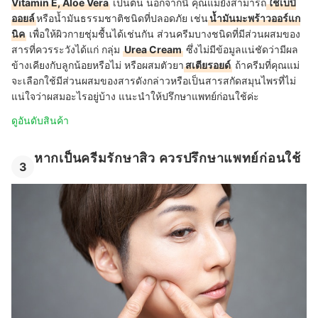
Vitamin E, Aloe Vera
เป็นต้น นอกจากนี้ คุณแม่ยังสามารถ
ใช้เบบี้
ออยล์
หรือน้ำมันธรรมชาติชนิดที่ปลอดภัย เช่น
น้ำมันมะพร้าวออร์แก
นิค
เพื่อให้ผิวกายชุ่มชื้นได้เช่นกัน ส่วนครีมบางชนิดที่มีส่วนผสมของ
สารที่ควรระวังได้แก่ กลุ่ม
Urea Cream
ซึ่งไม่มีข้อมูลแน่ชัดว่ามีผล
ข้างเคียงกับลูกน้อยหรือไม่ หรือผสมตัวยา
สเตียรอยด์
ถ้าครีมที่คุณแม่
จะเลือกใช้มีส่วนผสมของสารดังกล่าวหรือเป็นสารสกัดสมุนไพรที่ไม่
แน่ใจว่าผสมอะไรอยู่บ้าง แนะนำให้ปรึกษาแพทย์ก่อนใช้ค่ะ
ดูอันดับสินค้า
หากเป็นครีมรักษาสิว ควรปรึกษาแพทย์ก่อนใช้
3