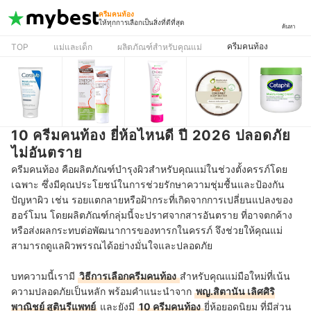
ครีมคนท้อง
ให้ทุกการเลือกเป็นสิ่งที่ดีที่สุด
ค้นหา
ครีมคนท้อง
TOP
แม่และเด็ก
ผลิตภัณฑ์สำหรับคุณแม่
10 ครีมคนท้อง ยี่ห้อไหนดี ปี 2026 ปลอดภัย
ไม่อันตราย
ครีมคนท้อง
คือผลิตภัณฑ์บำรุงผิวสำหรับคุณแม่ในช่วงตั้งครรภ์โดย
เฉพาะ ซึ่งมีคุณประโยชน์ในการช่วยรักษาความชุ่มชื้นและป้องกัน
ปัญหาผิว เช่น รอยแตกลายหรือฝ้ากระที่เกิดจากการเปลี่ยนแปลงของ
ฮอร์โมน โดยผลิตภัณฑ์กลุ่มนี้จะปราศจากสารอันตราย ที่อาจตกค้าง
หรือส่งผลกระทบต่อพัฒนาการของทารกในครรภ์ จึงช่วยให้คุณแม่
สามารถดูแลผิวพรรณได้อย่างมั่นใจและปลอดภัย
บทความนี้เรามี
วิธีการเลือกครีมคนท้อง
สำหรับคุณแม่มือใหม่ที่เน้น
ความปลอดภัยเป็นหลัก พร้อมคำแนะนำจาก
พญ.สิตานัน เลิศศิริ
พาณิชย์ สูตินรีแพทย์
และยังมี
10 ครีมคนท้อง
ยี่ห้อยอดนิยม ที่
มีส่วน