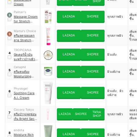
SHOP
ชื้น
Cream
Palmer's
เพิ่ม
2
LAZADA
SHOPEE
Massage Cream
ทุกสภาพผิว
ชื้น
for Stretch
Marks
Mama's Choice
เพิ่ม
3
LAZADA
SHOPEE
ครีมลดรอยแตก
ทุกสภาพผิว
ชื้น、
ริ้วรอ
ลาย Stretch
Mark Cream
TROPICANA
เพิ่ม
4
LAZADA
SHOPEE
บัตเตอร์น้ำมัน
ผิวแห้ง
ชื้น、
ริ้วรอ
มะพร้าวบำรุงผิว
กาย
Cetaphil
เพิ่ม
5
LAZADA
SHOPEE
ครีมคนท้อง
ผิวแพ้ง่าย
ชื้น
Moisturizing
Cream
Physiogel
ผิวแห้ง、ผิว
เพิ่ม
6
LAZADA
SHOPEE
Soothing Care
แพ้ง่าย
ชื้น
A.I. Cream
Cocoro Tokyo
ลดค
TikTok
7
LAZADA
SHOPEE
ครีมบำรุงจุดซ่อน
ทุกสภาพผิว
หมอง
SHOP
เพิ่ม
เร้น Bright Secret
ชื้น
Natural Mask
endota
เพิ่ม
8
LAZADA
SHOPEE
Moisture Rich
ผิวแพ้ง่าย
ชื้น、