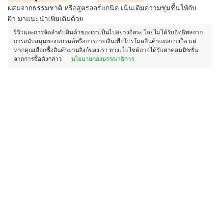
ผสมจากธรรมชาติ หรือสูตรออร์แกนิค เน้นเติมความชุ่มชื้นให้กับ
ผิว มาแนะนำเพิ่มเติมด้วย
รีวิวและการจัดลำดับสินค้าของเราเป็นไปอย่างอิสระ โดยไม่ได้รับอิทธิพลจาก
การสนับสนุนของแบรนด์หรือการจ่ายเงินเพื่อโปรโมตสินค้าแต่อย่างใด แต่
หากคุณเลือกซื้อสินค้าผ่านลิงก์ของเรา ทางเว็บไซต์อาจได้รับค่าคอมมิชชั่น
จากการซื้อดังกล่าว
นโยบายกองบรรณาธิการ