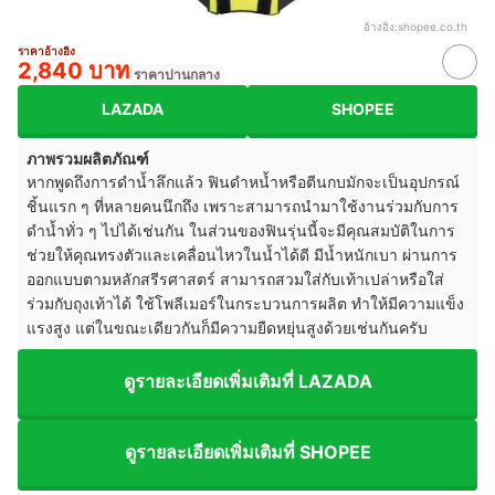
อ้างอิง:
shopee.co.th
ราคาอ้างอิง
2,840 บาท
ราคาปานกลาง
LAZADA
SHOPEE
ภาพรวมผลิตภัณฑ์
หากพูดถึงการดำน้ำลึกแล้ว ฟินดำหน้ำหรือตีนกบมักจะเป็นอุปกรณ์
ชิ้นแรก ๆ ที่หลายคนนึกถึง เพราะสามารถนำมาใช้งานร่วมกับการ
ดำน้ำทั่ว ๆ ไปได้เช่นกัน ในส่วนของฟินรุ่นนี้จะมีคุณสมบัติในการ
ช่วยให้คุณทรงตัวและเคลื่อนไหวในน้ำได้ดี มีน้ำหนักเบา ผ่านการ
ออกแบบตามหลักสรีรศาสตร์ สามารถสวมใส่กับเท้าเปล่าหรือใส่
ร่วมกับถุงเท้าได้ ใช้โพลีเมอร์ในกระบวนการผลิต ทำให้มีความแข็ง
แรงสูง แต่ในขณะเดียวกันก็มีความยืดหยุ่นสูงด้วยเช่นกันครับ
ดูรายละเอียดเพิ่มเติมที่ LAZADA
ดูรายละเอียดเพิ่มเติมที่ SHOPEE