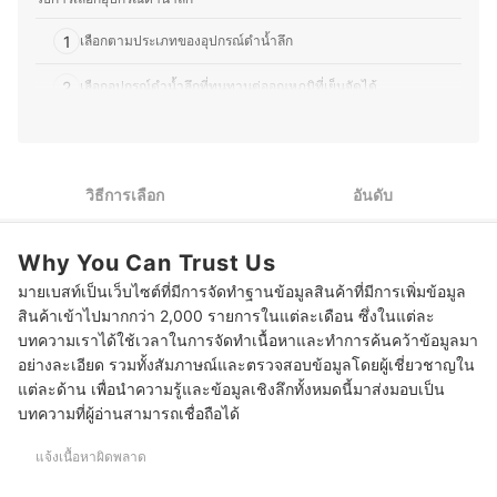
หลาย จึงมุ่งนำเสนอคำแนะนำที่กระชับ เข้าใจง่าย และตอบ
โจทย์การใช้งานในชีวิตประจำวันมากที่สุด
1
เลือกตามประเภทของอุปกรณ์ดําน้ำลึก
ประวัติของ กองบรรณาธิการ mybest Thailand
2
เลือกอุปกรณ์ดําน้ำลึกที่ทนทานต่ออุณหภูมิที่เย็นจัดได้
ตรวจสอบขนาดและน้ำหนักของอุปกรณ์ดําน้ำลึกที่เคลื่อนไหวได้
3
สะดวก
4
เลือกอุปกรณ์ดําน้ำลึกที่ได้มาตรฐาน ใช้งานได้อย่างปลอดภัย
วิธีการเลือก
อันดับ
อุปกรณ์ดําน้ำลึก มีอะไรบ้าง รวมหน้ากาก ตีนกบ ชุดดำน้ำ
Why You Can Trust Us
มายเบสท์เป็นเว็บไซต์ที่มีการจัดทำฐานข้อมูลสินค้าที่มีการเพิ่มข้อมูล
สินค้าเข้าไปมากกว่า 2,000 รายการในแต่ละเดือน ซึ่งในแต่ละ
บทความเราได้ใช้เวลาในการจัดทำเนื้อหาและทำการค้นคว้าข้อมูลมา
อย่างละเอียด รวมทั้งสัมภาษณ์และตรวจสอบข้อมูลโดยผู้เชี่ยวชาญใน
แต่ละด้าน เพื่อนำความรู้และข้อมูลเชิงลึกทั้งหมดนี้มาส่งมอบเป็น
บทความที่ผู้อ่านสามารถเชื่อถือได้
แจ้งเนื้อหาผิดพลาด