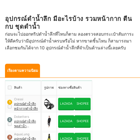
อุปกรณ์ดําน้ำลึก มีอะไรบ้าง รวมหน้ากาก ตีน
กบ ชุดดำน้ำ
ก่อนจะไปออกทริปดำน้ำลึกที่ไหนก็ตาม ลองตรวจสอบกระเป๋าสัมภาระ
ให้ดีครับว่ามีอุปกรณ์ดำน้ำครบหรือไม่ หากขาดชิ้นไหน ก็สามารถมา
เลือกชมกันได้จาก 10 อุปกรณ์ดำน้ำลึกที่จำเป็นด้านล่างนี้เลยครับ
เรียงตามความนิยม
สินค้า
รูปภาพ
ช่องทางซื้อสินค้า
Cressi
1
LAZADA
SHOPEE
อุปกรณ์ดำน้ำลึก
หน้ากากดำน้ำลึก
Dobetters
2
LAZADA
SHOPEE
อุปกรณ์ดำน้ำลึก
ชุดดำน้ำ
Neoprene
AquaLung
3
LAZADA
SHOPEE
อุปกรณ์ดำน้ำลึก