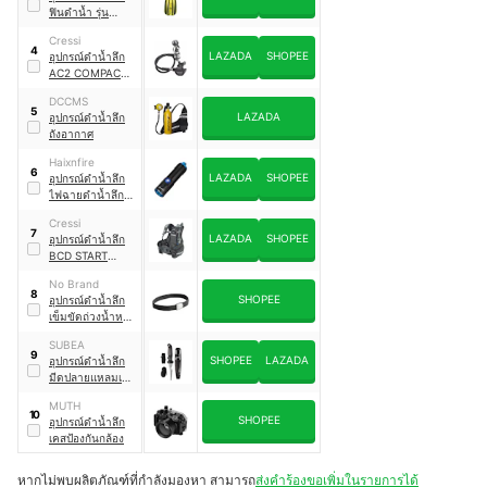
ฟินดำน้ำ รุ่น
Stratos 3 Fins
Cressi
4
LAZADA
SHOPEE
อุปกรณ์ดำน้ำลึก
AC2 COMPACT
INT DIVING
DCCMS
REGULATOR
5
LAZADA
อุปกรณ์ดำน้ำลึก
ถังอากาศ
Haixnfire
6
LAZADA
SHOPEE
อุปกรณ์ดำน้ำลึก
ไฟฉายดําน้ำลึก
DV28
Cressi
7
LAZADA
SHOPEE
อุปกรณ์ดำน้ำลึก
BCD START
DIVING JACKET
No Brand
8
SHOPEE
อุปกรณ์ดำน้ำลึก
เข็มขัดถ่วงน้ำหนัก
รุ่น SCD 500
SUBEA
9
SHOPEE
LAZADA
อุปกรณ์ดำน้ำลึก
มีดปลายแหลมเพื่อ
การดำน้ำลึก
MUTH
10
SHOPEE
อุปกรณ์ดำน้ำลึก
เคสป้องกันกล้อง
หากไม่พบผลิตภัณฑ์ที่กำลังมองหา สามารถ
ส่งคำร้องขอเพิ่มในรายการได้