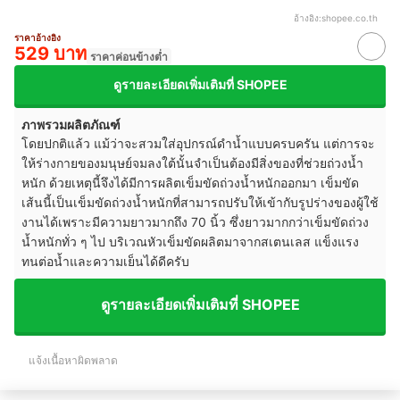
อ้างอิง:
shopee.co.th
ราคาอ้างอิง
529 บาท
ราคาค่อนข้างต่ำ
ดูรายละเอียดเพิ่มเติมที่ SHOPEE
ภาพรวมผลิตภัณฑ์
โดยปกติแล้ว แม้ว่าจะสวมใส่อุปกรณ์ดำน้ำแบบครบครัน แต่การจะ
ให้ร่างกายของมนุษย์จมลงใต้นั้นจำเป็นต้องมีสิ่งของที่ช่วยถ่วงน้ำ
หนัก ด้วยเหตุนี้จึงได้มีการผลิตเข็มขัดถ่วงน้ำหนักออกมา เข็มขัด
เส้นนี้เป็นเข็มขัดถ่วงน้ำหนักที่สามารถปรับให้เข้ากับรูปร่างของผู้ใช้
งานได้เพราะมีความยาวมากถึง 70 นิ้ว ซึ่งยาวมากกว่าเข็มขัดถ่วง
น้ำหนักทั่ว ๆ ไป บริเวณหัวเข็มขัดผลิตมาจากสเตนเลส แข็งแรง
ทนต่อน้ำและความเย็นได้ดีครับ
ดูรายละเอียดเพิ่มเติมที่ SHOPEE
แจ้งเนื้อหาผิดพลาด