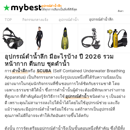
อุปกรณ์ดําน้ำลึก
ให้ทุกการเลือกเป็นสิ่งที่ดีที่สุด
ค้นหา
อุปกรณ์ดําน้ำลึก
TOP
กิจกรรมกลางแจ้ง
อุปกรณ์ดำน้ำ
อุปกรณ์ดําน้ำลึก มีอะไรบ้าง ปี 2026 รวม
หน้ากาก ตีนกบ ชุดดำน้ำ
การ
ดำน้ำลึก
หรือ
SCUBA
(Self Contained Underwater Breathing
Apparatus) เป็นกิจกรรมกลางแจ้งรูปแบบหนึ่งที่ได้รับความนิยมเป็น
อย่างมากในกลุ่มนักกิจกรรมที่ชื่นชอบการใกล้ชิดกับธรรมชาติ โดย
เฉพาะธรรมชาติใต้น้ำ ซึ่งการดำน้ำนั้นผู้ดำจะต้องมีทักษะทางร่างกาย
ที่สูงมาก ที่สำคัญต้องรู้จักวิธีการใช้
อุปกรณ์ดำน้ำ
ชนิดต่าง ๆ เป็นอย่าง
ดี เพราะคุณไม่สามารถลงไปใต้น้ำได้โดยไม่ใช้อุปกรณ์ช่วย และถึง
แม้ว่าคุณจะมีอุปกรณ์ดำน้ำพร้อมใช้งาน แต่ถ้าหากเป็นอุปกรณ์ที่
คุณภาพไม่ดีก็อาจจะทำให้เกิดอันตรายขึ้นได้ครับ
ดังนั้น การจัดเตรียมอุปกรณ์ดำน้ำจึงเป็นขั้นตอนหนึ่งที่สำคัญ ซึ่งก็มีทั้ง