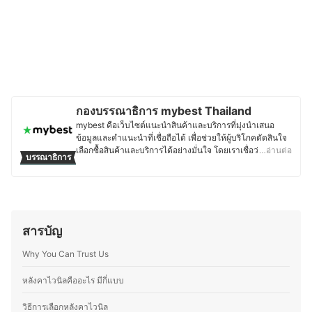
กองบรรณาธิการ mybest Thailand
mybest คือเว็บไซต์แนะนำสินค้าและบริการที่มุ่งนำเสนอ
ข้อมูลและคำแนะนำที่เชื่อถือได้ เพื่อช่วยให้ผู้บริโภคตัดสินใจ
เลือกซื้อสินค้าและบริการได้อย่างมั่นใจ โดยเราเชื่อว่าการ
…อ่านต่อ
บรรณาธิการ
เลือกสินค้าและบริการที่ดีควรตั้งอยู่บนพื้นฐานของข้อมูลที่ถูก
ต้อง ครบถ้วน และสามารถนำไปใช้งานได้จริง เนื้อหาจากทุก
บทความของ mybest จึงผ่านกระบวนการค้นคว้า วิเคราะห์
และเรียบเรียงโดยทีมบรรณาธิการ พร้อมตรวจสอบความถูก
ต้องร่วมกับผู้เชี่ยวชาญในแต่ละหมวดหมู่ เพื่อให้ผู้อ่านได้รับ
ข้อมูลที่ชัดเจน เป็นกลาง และน่าเชื่อถือ นอกจากนี้ ทีม
สารบัญ
บรรณาธิการของ mybest ยังให้ความสำคัญกับการเจาะลึกใน
รายละเอียดของผลิตภัณฑ์แต่ละประเภท ตั้งแต่การเปรียบ
Why You Can Trust Us
เทียบคุณสมบัติ วิธีการเลือก ไปจนถึงข้อควรรู้ก่อนตัดสินใจซื้อ
เพราะเราเข้าใจว่าความต้องการของผู้บริโภคมีความหลาก
หลังคาไวนิลคืออะไร มีกี่แบบ
หลาย จึงมุ่งนำเสนอคำแนะนำที่กระชับ เข้าใจง่าย และตอบ
โจทย์การใช้งานในชีวิตประจำวันมากที่สุด
วิธีการเลือกหลังคาไวนิล