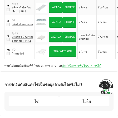
ภูเขา
7
LAZADA
SHOPEE
หลังคาไวนิลท้อง
หลังคา
ท้องเรียบ
ล
เรียบ
｜
PR 5
DB
8
LAZADA
SHOPEE
หลังคา
ท้องกลม
ล
แผ่นไวนิลแบบลอน
ภูเขา
แฟลชชิ่ง/แผ่น
9
LAZADA
SHOPEE
แฟลชชิ่ง ท้องเรียบ
ท้องเรียบ
ปิดครอบ
ลอนกลม
｜
PR 4
VG
10
THAIWATSADU
หลังคา
ท้องกลม
ล
วินเทอร์รูฟ
หากไม่พบผลิตภัณฑ์ที่กำลังมองหา สามารถ
ส่งคำร้องขอเพิ่มในรายการได้
การจัดอันดับสินค้าใช้เป็นข้อมูลอ้างอิงได้หรือไม่ ?
ใช่
ไม่ใช่