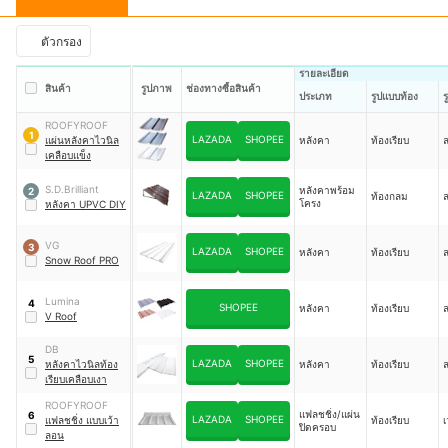
ตัวกรอง
รายละเอียด
สินค้า
รูปภาพ
ช่องทางซื้อสินค้า
ประเภท
รูปแบบท้อง
ROOFYROOF
1
LAZADA
SHOPEE
แผ่นหลังคาไวนิล
หลังคา
ท้องเรียบ
ล
เคลือบแข็ง
S.D.Brilliant
หลังคาพร้อม
2
LAZADA
SHOPEE
ท้องกลม
โครง
หลังคา UPVC DIY
VG
3
LAZADA
SHOPEE
หลังคา
ท้องเรียบ
ล
Snow Roof PRO
Lumina
4
SHOPEE
หลังคา
ท้องเรียบ
V Roof
DB
5
LAZADA
SHOPEE
หลังคาไวนิลท้อง
หลังคา
ท้องเรียบ
ล
เรียบเคลือบเงา
ROOFYROOF
แฟลชชิ่ง/แผ่น
6
LAZADA
SHOPEE
แฟลชชิ่ง แบบเว้า
ท้องเรียบ
เ
ปิดครอบ
ลอน