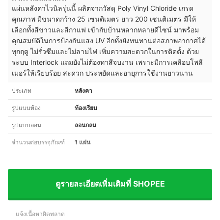
แผ่นหลังคาไวนิลรุ่นนี้ ผลิตจากวัสดุ Poly Vinyl Chloride เกรด
คุณภาพ มีขนาดกว้าง 25 เซนติเมตร ยาว 200 เซนติเมตร มีให้
เลือกทั้งสีขาวและสีกาแฟ เข้ากับบ้านหลากหลายดีไซน์ มาพร้อม
คุณสมบัติในการป้องกันแสง UV อีกทั้งยังทนทานต่อสภาพอากาศได้
ทุกฤดู ไม่รั่วซึมและไม่ลามไฟ เพิ่มความสะดวกในการติดตั้ง ด้วย
ระบบ Interlock แถมยังไม่ต้องทาสีจบงาน เพราะมีการเคลือบโพลี
เมอร์ให้เรียบร้อย สะดวก ประหยัดและอายุการใช้งานยาวนาน
ประเภท
หลังคา
รูปแบบท้อง
ท้องเรียบ
รูปแบบลอน
ลอนกลม
จำนวนต่อบรรจุภัณฑ์
1 แผ่น
ดูรายละเอียดเพิ่มเติมที่ SHOPEE
แจ้งเนื้อหาผิดพลาด