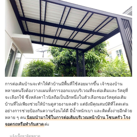
อ้างอิง:
scghome.com
การต่อเติมบ้านจะทำให้ตัวบ้านมีพื้นที่ใช้สอยมากขึ้น เจ้าของบ้าน
หลายคนจึงต้องวางแผนทั้งการออกแบบบริเวณที่จะต่อเติมและวัสดุที่
จะเลือกใช้ ซึ่งหลังคาไวนิลถือเป็นอีกหนึ่งในตัวเลือกของวัสดุต่อเติม
บ้านที่ไม่เพียงช่วยให้บ้านดูสวยงามลงตัว แต่ยังมีคุณสมบัติที่โดดเด่น
อย่างการช่วยป้องกันความร้อนได้ดี มีน้ำหนักเบา และติดตั้งง่ายอีกด้วย
หลาย ๆ คน
นิยมนำมาใช้ในการต่อเติมบริเวณหน้าบ้าน โซนครัว โรง
จอดรถหรือทำกันสาด
ค่ะ
แจ้งเนื้อหาผิดพลาด