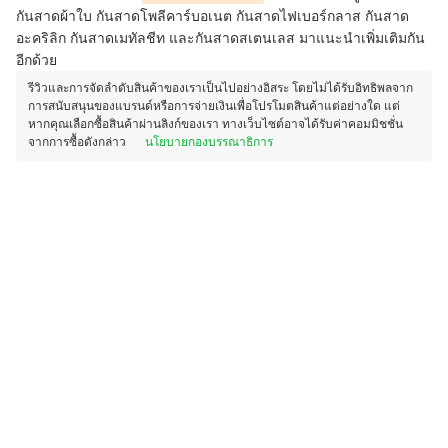
กันสาดผ้าใบ กันสาดโพลีคาร์บอเนต กันสาดไฟเบอร์กลาส กันสาด
อะคริลิก กันสาดเมทัลชีท และกันสาดสเตนเลส มาแนะนำเพิ่มเติมกัน
อีกด้วย
รีวิวและการจัดลำดับสินค้าของเราเป็นไปอย่างอิสระ โดยไม่ได้รับอิทธิพลจาก
การสนับสนุนของแบรนด์หรือการจ่ายเงินเพื่อโปรโมตสินค้าแต่อย่างใด แต่
หากคุณเลือกซื้อสินค้าผ่านลิงก์ของเรา ทางเว็บไซต์อาจได้รับค่าคอมมิชชั่น
จากการซื้อดังกล่าว
นโยบายกองบรรณาธิการ