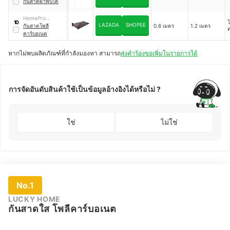
กันสาดผ้าพับได้
HomePro
โ
10
LAZADA
SHOPEE
SUNSHIELD
กันสาดโพลี
0.6 เมตร
1.2 เมตร
คาร์บอเนต
หากไม่พบผลิตภัณฑ์ที่กำลังมองหา สามารถ
ส่งคำร้องขอเพิ่มในรายการได้
การจัดอันดับสินค้าใช้เป็นข้อมูลอ้างอิงได้หรือไม่ ?
ใช่
ไม่ใช่
No.1
LUCKY HOME
กันสาดใส โพลีคาร์บอเนต