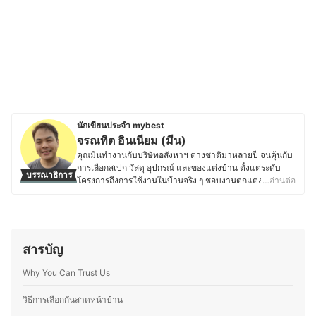
นักเขียนประจำ mybest
จรณทิต อินเนียม (มีน)
คุณมีนทำงานกับบริษัทอสังหาฯ ต่างชาติมาหลายปี จนคุ้นกับ
การเลือกสเปก วัสดุ อุปกรณ์ และของแต่งบ้าน ตั้งแต่ระดับ
บรรณาธิการ
โครงการถึงการใช้งานในบ้านจริง ๆ ชอบงานตกแต่ง
…อ่านต่อ
ซ่อมแซม และบำรุงรักษาอุปกรณ์ให้ใช้งานได้นาน ปัจจุบัน
ทำงานด้านปรับปรุงที่อยู่อาศัย จึงให้ความสำคัญกับของที่คุ้ม
ค่า ทนทาน ปลอดภัย และดูแลง่าย ไม่ว่าเรื่องสุขภัณฑ์และ
ระบบน้ำในบ้าน เครื่องมือช่างพื้นฐาน อุปกรณ์ทำความสะอาด
เครื่องกรองน้ำ–อากาศ การลดเสียงรบกวน ตลอดจนไอเดีย
สารบัญ
Smart Home ประหยัดพลังงาน นอกจากนี้ยังสนใจเรื่อง
เทคโนโลยี ไอที เพื่อปรับมาใช้ในชีวิตประจำวัน ทั้งในบ้าน
Why You Can Trust Us
และที่ทำงาน เวลาเขียนรีวิว คุณมีนจึงเปรียบเทียบรุ่น สเปก
ลองใช้ และพร้อมทิปดูแลหลังใช้งาน เพื่อให้ผู้อ่านสามารถ
วิธีการเลือกกันสาดหน้าบ้าน
ตัดสินใจซื้อได้อย่างมั่นใจและได้ของที่เหมาะสมกับความ