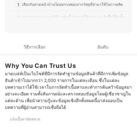
ต้องการของตัวเอง
1
เลือกกันสาดหน้าบ้านโดยตรวจสอบจากวัสดุที่นำมาใช้ในการผลิต
ประวัติของ จรณทิต อินเนียม (มีน)
2
ตรวจสอบขนาดและวิธีการติดตั้งกันสาดให้เหมาะสมกับพื้นที่ติดตั้ง
3
พิจารณาคุณสมบัติเรื่องการปกป้องบ้านจากมลภาวะแวดล้อม
4
ตรวจสอบประเภทของกันสาดหน้าบ้านให้เข้ากับสไตล์ของตัวบ้าน
วิธีการเลือก
อันดับ
5
พิจารณาคุณสมบัติเสริมของกันสาดเพื่อสนับสนุนการใช้งาน
Why You Can Trust Us
10 กันสาดหน้าบ้าน สวย ๆ กันความร้อน กันฝน
มายเบสท์เป็นเว็บไซต์ที่มีการจัดทำฐานข้อมูลสินค้าที่มีการเพิ่มข้อมูล
กันสาดหน้าบ้านต้องบำรุงรักษาอย่างไร
สินค้าเข้าไปมากกว่า 2,000 รายการในแต่ละเดือน ซึ่งในแต่ละ
บทความเราได้ใช้เวลาในการจัดทำเนื้อหาและทำการค้นคว้าข้อมูลมา
กันสาดหน้าบ้านช่วยประหยัดการใช้พลังงานได้หรือไม่
อย่างละเอียด รวมทั้งสัมภาษณ์และตรวจสอบข้อมูลโดยผู้เชี่ยวชาญใน
แต่ละด้าน เพื่อนำความรู้และข้อมูลเชิงลึกทั้งหมดนี้มาส่งมอบเป็น
บทความที่เกี่ยวข้องกับกันสาดหน้าบ้าน
บทความที่ผู้อ่านสามารถเชื่อถือได้
แจ้งเนื้อหาผิดพลาด