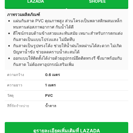
LAZADA
SHOPEE
ภาพรวมผลิตภัณฑ์
แผ่นกันสาด PVC คุณภาพสูง ส่วนโครงเป็นพลาสติกผสมเหล็ก
ทนทานต่อสภาพอากาศ กันน้ำได้ดี
ดีไซน์กรอบด้านข้างสวยและทันสมัย เหมาะสำหรับการตกแต่ง
กันสาดเป็นแบบโปร่งแสง ไม่มืดทึบ
กันสาดเป็นรูปทรงโค้ง ช่วยให้น้ำฝนไหลผ่านได้สะดวก ไม่เกิด
ปัญหาน้ำขัง ช่วยลดคราบน้ำสะสมได้
ออกแบบให้ติดตั้งได้ง่ายด้วยอุปกรณ์ยึดติดทรงรี ซึ่งมาพร้อมกับ
กันสาด ไม่ต้องหาอุปกรณ์เสริมเพิ่ม
ความกว้าง
0.6 เมตร
ความยาว
1 เมตร
วัสดุ
PVC
สีที่จัดจำหน่าย
น้ำตาล
ดูรายละเอียดเพิ่มเติมที่ LAZADA