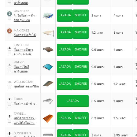
คาร์บอเนต
Covertech
2
LAZADA
SHOPEE
ผ้าใบกันสาดชัก
2 เมตร
4 เมตร
โ
รอก รุ่น Eco
MAKITAES
3
LAZADA
SHOPEE
1.2 เมตร
3 เมตร
โ
กันสาดพับเก็บได้
KIMDELIN
4
LAZADA
SHOPEE
กันสาดหลังคา
0.6 เมตร
1 เมตร
อเนกประสงค์
Watson
โ
5
LAZADA
SHOPEE
กันสาดโพลี
0.6 เมตร
1 เมตร
คาร์บอเนต
WELLINGTAN
โ
6
LAZADA
SHOPEE
0.5 เมตร
1.2 เมตร
ชุดกันสาดอะคริลิค
Tiamo
โ
7
LAZADA
0.5 เมตร
1 เมตร
กันสาดหน้าต่าง
TAWEE
8
LAZADA
SHOPEE
KANCHANG
หลังคาเมทัลชีท
0.3 เมตร
1.5 เมตร
เ
แผ่นโค้งกันสาด
SUNSHIELD
9
LAZADA
SHOPEE
3 เมตร
3.95 เมตร
ผ