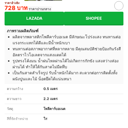
ราคาอ้างอิง
728 บาท
ราคาปานกลาง
LAZADA
SHOPEE
ภาพรวมผลิตภัณฑ์
ผลิตจากพลาสติกโพลีคาร์บอเนต มีลักษณะโปร่งแสง ทนทานต่อ
แรงกระแทกได้ดีและมีน้ำหนักเบา
ทนทานต่อสภาพอากาศที่หลากหลาย มีคุณสมบัติช่วยป้องกันรังสี
อัลตราไวโอเลตจากแสงแดดได้
รูปทรงโค้งมน น้ำฝนไหลผ่านได้ไม่เกิดการกักขัง แสงสว่างส่อง
ผ่านได้ ทำให้ใต้กันสาดไม่มืดทึบ
เป็นกันสาดสำเร็จรูป รับน้ำหนักได้มาก สะดวกต่อการติดตั้งทั้ง
ผนังปูนและไม้ น็อตยึดได้แน่นหนา
ความกว้าง
0.5 เมตร
ความยาว
2.2 เมตร
วัสดุ
โพลีคาร์บอเนต
สีที่จัดจำหน่าย
ใส