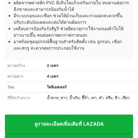
ผลิตจากพลาสติก PVC มีเส้นใยแก้วเสริมภายใน ทนทานต่อการ
ฉีกขาดและสามารถป้องกันน้ำได้
มีระบบรอกและเชือก ช่วยให้ม้วนเก็บและกางออกสะดวกขึ้น
ปรับระดับบังแดดและฝนได้ตามต้องการ
เคลือบสารป้องกันรังสียูวี ช่วยยืดอายุการใช้งานของผ้าใบให้
ยาวนานขึ้น ทนต่อสภาพอากาศภายนอก
มาพร้อมชุดอุปกรณ์พื้นฐานสำหรับติดตั้ง เช่น ลูกรอก, เชือก
และสกรู สะดวกต่อการประกอบใช้งาน
ความกว้าง
2 เมตร
ความยาว
4 เมตร
วัสดุ
โพลีเอสเตอร์
สีที่จัดจำหน่าย
น้ำตาล, ขาว, น้ำเงิน, ขี้ม้า, เทา, ดำ, ครีม, ฟ้า, เขียว
ดูรายละเอียดเพิ่มเติมที่ LAZADA