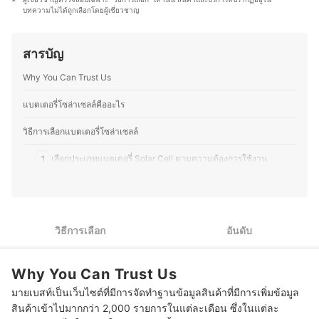
วิทยากรรับเชิญในหัวข้อเทคโนโลยี การตลาดดิจิทัล และแนว
และ DIY โดยมักซ่อมแซมอุปกรณ์อิเล็กทรอนิกส์และเครื่องใช้
บทความไม่ได้ถูกเลือกโดยผู้เชี่ยวชาญ
โน้มผู้บริโภค อีกทั้งยังมีผลงานหนังสือด้านเทคโนโลยีที่ติด
ไฟฟ้าด้วยตัวเองเป็นประจำ ทำให้มีความเข้าใจเรื่อง
อันดับขายดี และบทความเผยแพร่ผ่านสื่อต่าง ๆ ทั้งออนไลน์
โครงสร้างและฟังก์ชันการทำงานของอุปกรณ์ต่างๆ มากขึ้น
และออฟไลน์ โดยให้ความสำคัญกับการวิเคราะห์ทั้งคุณภาพ
ความชอบนี้ช่วยให้คุณมอสสามารถเปรียบเทียบจุดเด่นจุด
สารบัญ
การใช้งานจริง และความคุ้มค่าของผลิตภัณฑ์อย่างเป็นระบบ
ด้อยของสินค้าเทคโนโลยีแต่ละประเภทได้อย่างชัดเจน ทำให้
ประวัติของ นายกาฝาก
สนุกกับการแบ่งปันความรู้เกี่ยวกับเทคโนโลยีและอุปกรณ์ไอที
Why You Can Trust Us
ทั้งในแง่ของการเลือกซื้อ อัปเกรด และดูแลรักษา เพื่อให้ผู้อ่าน
สามารถเลือกอุปกรณ์ที่เหมาะสมกับการใช้งานของตนเองได้
แบตเตอรี่โซล่าเซลล์คืออะไร
อย่างคุ้มค่า
ประวัติของ ภารวี พิมพ์ทอง (มอส)
วิธีการเลือกแบตเตอรี่โซล่าเซลล์
1
เลือกประเภทแบตเตอรี่ Solar Cell ตามความต้องการใช้งาน
2
ตรวจสอบแรงดันไฟฟ้าแบตโซล่าเซลล์ให้เหมาะสมกับการใช้งาน
3
พิจารณาความจุของแบตโซล่าเซลล์ให้เพียงพอต่อการใช้งาน
วิธีการเลือก
อันดับ
4
เลือกแบตเตอรี่ที่มีระบบรักษาความปลอดภัยในการใช้งานร่วมด้วย
Why You Can Trust Us
10 แบตเตอรี่โซล่าเซลล์ แบบไหนดี แบตลิเธียม Deep Cycle
มายเบสท์เป็นเว็บไซต์ที่มีการจัดทำฐานข้อมูลสินค้าที่มีการเพิ่มข้อมูล
บทความที่เกี่ยวข้องกับแบตเตอรี่โซล่าเซลล์
สินค้าเข้าไปมากกว่า 2,000 รายการในแต่ละเดือน ซึ่งในแต่ละ