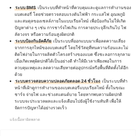
ระบบ BMS
เป็นระบบที่ทำหน้าที่ควบคุมและดูแลการทำงานของ
แบตเตอรี่ โดยช่วยตรวจสอบแรงดันไฟฟ้า กระแสไฟ อุณหภูมิ
และสมดุลของเซลล์ภายในแบบเรียลไทม์ เพื่อป้องกันไม่ให้เกิด
ปัญหาต่าง ๆ เช่น การชาร์จไฟเกิน การคายประจุลึกเกินไป ไฟ
ลัดวงจร หรือความร้อนสูงผิดปกติ
ระบบป้องกันอัคคีภัย
เป็นระบบที่ออกแบบมาเพื่อลดความเสี่ยง
จากการลุกไหม้ของแบตเตอรี่ โดยใช้วัสดุที่ทนความร้อนและไม่
ติดไฟง่ายในการผลิตตัวโครงสร้างของแบต ซึ่งชะลอการลุกลาม
เมื่อเกิดเหตุผิดปกติได้เป็นอย่างดี ทำให้มีเวลาเพียงพอในการ
ควบคุมเหตุและลดความเสียหายต่ออุปกรณ์หรือพื้นที่ติดตั้งได้อีก
ด้วย
ระบบตรวจสอบความปลอดภัยตลอด 24 ชั่วโมง
เป็นระบบที่ทำ
หน้าที่เฝ้าดูการทำงานของแบตเตอรี่แบบเรียลไทม์ ทั้งในขณะ
ชาร์จ จ่ายไฟ และช่วงสแตนด์บาย โดยหากพบความผิดปกติ
ระบบจะประมวลผลและแจ้งเตือนไปยังผู้ใช้งานทันที เพื่อให้
จัดการปัญหาได้อย่างรวดเร็ว
แจ้งเนื้อหาผิดพลาด