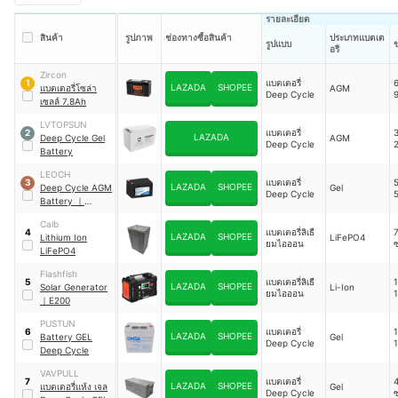
รายละเอียด
สินค้า
รูปภาพ
ช่องทางซื้อสินค้า
ประเภทแบตเต
รูปแบบ
อรี
Zircon
แบตเตอรี่
6
1
LAZADA
SHOPEE
แบตเตอรี่โซล่า
AGM
Deep Cycle
9
เซลล์ 7.8Ah
LVTOPSUN
แบตเตอรี่
3
2
LAZADA
Deep Cycle Gel
AGM
Deep Cycle
2
Battery
LEOCH
แบตเตอรี่
5
3
LAZADA
SHOPEE
Deep Cycle AGM
Gel
Deep Cycle
Battery
｜
EV1215
Calb
แบตเตอรี่ลิเธี
7
4
LAZADA
SHOPEE
Lithium Ion
LiFePO4
ยมไอออน
LiFePO4
Flashfish
แบตเตอรี่ลิเธี
1
5
LAZADA
SHOPEE
Solar Generator
Li-Ion
ยมไอออน
1
｜
E200
PUSTUN
แบตเตอรี่
1
6
LAZADA
SHOPEE
Battery GEL
Gel
Deep Cycle
Deep Cycle
VAVPULL
แบตเตอรี่
7
LAZADA
SHOPEE
แบตเตอรี่แห้ง เจล
Gel
Deep Cycle