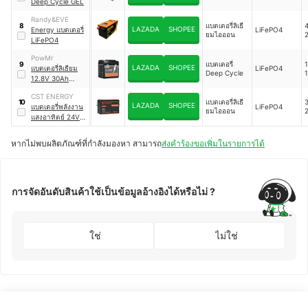
Deep Cycle GEL
Randy&EVE
แบตเตอรี่ลิเธี
4
8
LAZADA
SHOPEE
Energy แบตเตอรี่
LiFePO4
ยมไอออน
LiFePO4
PowMr
แบตเตอรี่
1
9
LAZADA
SHOPEE
แบตเตอรี่ลิเธียม
LiFePO4
Deep Cycle
1
12.8V 30Ah
LiFePO4
CST ENERGY
แบตเตอรี่ลิเธี
3
10
LAZADA
SHOPEE
แบตเตอรี่พลังงาน
LiFePO4
ยมไอออน
2
แสงอาทิตย์ 24V
100AH ​​​​LiFePo4
หากไม่พบผลิตภัณฑ์ที่กำลังมองหา สามารถ
ส่งคำร้องขอเพิ่มในรายการได้
การจัดอันดับสินค้าใช้เป็นข้อมูลอ้างอิงได้หรือไม่ ?
ใช่
ไม่ใช่