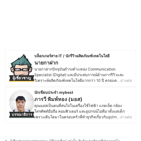
บล็อกเกอร์สาย IT / นักรีวิวผลิตภัณฑ์เทคโนโลยี
นายกาฝาก
นายกาฝากปัจจุบันดำรงตำแหน่ง Communication
Specialist (Digital) และมีประสบการณ์ด้านการรีวิวและ
ผู้เชี่ยวชาญ
วิเคราะห์ผลิตภัณฑ์เทคโนโลยีมากกว่า 10 ปี ครอบคลุมตั้งแต่
…อ่านต่อ
อุปกรณ์ขนาดเล็ก เช่น หูฟังไร้สาย ไปจนถึงอุปกรณ์เก็บข้อมูล
ระดับองค์กรอย่าง NAS โดยมุ่งเน้นการให้ข้อมูลที่รอบด้าน
นักเขียนประจำ mybest
ชัดเจน และเป็นกลาง เพื่อสนับสนุนการตัดสินใจที่เหมาะสม
ภารวี พิมพ์ทอง (มอส)
สำหรับผู้บริโภค โดยสำเร็จการศึกษาระดับปริญญาตรี
คุณมอสเป็นคนที่สนใจในเครื่องใช้ไฟฟ้า แกดเจ็ต กล้อง
วิศวกรรมศาสตร์อิเล็กทรอนิกส์ จากมหาวิทยาลัยอัสสัมชัญ
โทรศัพท์มือถือ คอมพิวเตอร์ และอุปกรณ์ไอทีมาตั้งแต่เด็ก
บรรณาธิการ
และเคยศึกษาต่อในระดับปริญญาโทด้านจิตวิทยา
เพราะเติบโตมาในครอบครัวที่ทำธุรกิจเกี่ยวกับอุปกรณ์
…อ่านต่อ
อุตสาหกรรมและองค์การ มีประสบการณ์ทำงานด้าน
อิเล็กทรอนิกส์ โดยปัจจุบันยังคงติดตามข่าวสารวงการไอที
เทคโนโลยีและระบบสารสนเทศในองค์กรเอกชนขนาดใหญ่
อย่างต่อเนื่อง ไม่ว่าจะเป็นการเปิดตัวอุปกรณ์ใหม่ เทคโนโลยี
รวมถึงบทบาทด้านการสื่อสารและการตลาดดิจิทัล ซึ่งตลอด
ล่าสุด หรือแนวโน้มของตลาดอุปกรณ์อิเล็กทรอนิกส์ นอกจาก
ระยะเวลาที่ผ่านมา นายกาฝากเคยเป็นทั้งนักเขียนและ
การอัปเดตข้อมูลสินค้าไอทีแล้ว คุณมอสยังชื่นชอบงานช่าง
ผู้เชี่ยวชาญตรวจสอบเฉพาะ "วิธีการเลือก" เท่านั้น สินค้าและบริการที่ปรากฏอยู่ใน