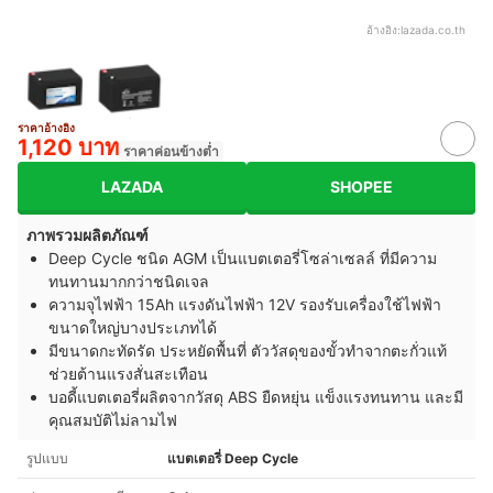
อ้างอิง:
lazada.co.th
ราคาอ้างอิง
1,120 บาท
ราคาค่อนข้างต่ำ
LAZADA
SHOPEE
ภาพรวมผลิตภัณฑ์
Deep Cycle ชนิด AGM เป็นแบตเตอรี่โซล่าเซลล์ ที่มีความ
ทนทานมากกว่าชนิดเจล
ความจุไฟฟ้า 15Ah แรงดันไฟฟ้า 12V รองรับเครื่องใช้ไฟฟ้า
ขนาดใหญ่บางประเภทได้
มีขนาดกะทัดรัด ประหยัดพื้นที่
ตัววัสดุของขั้วทำจากตะกั่วแท้
ช่วยต้านแรงสั่นสะเทือน
บอดี้แบตเตอรี่ผลิตจากวัสดุ ABS ยืดหยุ่น แข็งแรงทนทาน และมี
คุณสมบัติไม่ลามไฟ
รูปแบบ
แบตเตอรี่ Deep Cycle