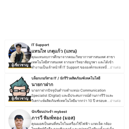
IT Support
แทนไท เกตุแก้ว (แทน)
คุณแทนจบการศึกษาจากคณะวิทยาการสารสนเทศ สาขา
เทคโนโลยีสารสนเทศ จากมหาวิทยาลัยบูรพา และได้เข้า
ผู้เชี่ยวชาญ
ทำงานเป็นเจ้าหน้าที่ IT Support ขององค์กรแห่งหนึ่งหลัง
…อ่านต่อ
เรียนจบ โดยมีประสบการณ์ด้าน IT ระดับ Business ทำหน้าที่
ดูแลทั้ง Hardware และ Software ภายในองค์กรมาหลายปี
บล็อกเกอร์สาย IT / นักรีวิวผลิตภัณฑ์เทคโนโลยี
รวมทั้งคอยดูแลแก้ไขปัญหาการใช้งานคอมพิวเตอร์ เช่น ซ่อม
นายกาฝาก
คอมพิวเตอร์ Upgrade คอมพิวเตอร์ และตั้งค่าการใช้งานต่าง
นายกาฝากปัจจุบันดำรงตำแหน่ง Communication
ๆ ของระบบปฏิบัติการ Windows รวมถึงการใช้ Software
Specialist (Digital) และมีประสบการณ์ด้านการรีวิวและ
ผู้เชี่ยวชาญ
ต่าง ๆ ให้มีความพร้อมใช้งานอยู่เสมอ ด้วยความชอบส่วนตัว
วิเคราะห์ผลิตภัณฑ์เทคโนโลยีมากกว่า 10 ปี ครอบคลุมตั้งแต่
…อ่านต่อ
คุณแทนมีความสนใจในเรื่องเทคโนโลยีใหม่ ๆ ในชีวิตประจำ
อุปกรณ์ขนาดเล็ก เช่น หูฟังไร้สาย ไปจนถึงอุปกรณ์เก็บข้อมูล
วันอยู่แล้ว จึงคอยเรียนรู้และติดตามเทรนเทคโนโลยีเพื่อ
ระดับองค์กรอย่าง NAS โดยมุ่งเน้นการให้ข้อมูลที่รอบด้าน
นักเขียนประจำ mybest
สามารถนำมาปรับใช้กับชีวิตประจำวันและการทำงานได้
ชัดเจน และเป็นกลาง เพื่อสนับสนุนการตัดสินใจที่เหมาะสม
ภารวี พิมพ์ทอง (มอส)
อย่างมีประสิทธิภาพอยู่เสมอ ดังนั้นจากประสบการณ์การ
สำหรับผู้บริโภค โดยสำเร็จการศึกษาระดับปริญญาตรี
คุณมอสเป็นคนที่สนใจในเครื่องใช้ไฟฟ้า แกดเจ็ต กล้อง
ทำงานโดยตรงและมีโอกาสได้ใช้งานผลิตภัณฑ์ต่าง ๆ จริง จึง
วิศวกรรมศาสตร์อิเล็กทรอนิกส์ จากมหาวิทยาลัยอัสสัมชัญ
โทรศัพท์มือถือ คอมพิวเตอร์ และอุปกรณ์ไอทีมาตั้งแต่เด็ก