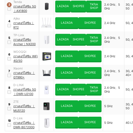
Tenda
TikTok
2.4 GHz、5
3G, 4
3
LAZADA
SHOPEE
เราเตอร์ใส่ซิม 5G
SHOP
GHz
5G
｜
AX1800
Ajiko
4
LAZADA
SHOPEE
เราเตอร์ใส่ซิม
｜
2.4 GHz
5G, 
RT2
TP-Link
TikTok
2.4 GHz、5
5
LAZADA
SHOPEE
เราเตอร์ใส่ซิม
5G, 
SHOP
GHz
Archer
｜
NX200
WOOQQI
6
LAZADA
SHOPEE
เราเตอร์ใส่ซิม WiFi
2.4 GHz
3G, 
4G/5G
Xiaomi
2.4 GHz、5
3G, 4
7
LAZADA
SHOPEE
เราเตอร์ใส่ซิม
｜
GHz
4G+
GT990+
D-LINK
TikTok
2.4 GHz、5
8
LAZADA
SHOPEE
เราเตอร์ใส่ซิม 5G
5G, 
SHOP
GHz
｜
DWR-U2100
ZTE
3G, 4
9
LAZADA
SHOPEE
เราเตอร์ใส่ซิม
｜
5 GHz
5G
MU5120
D-Link
10
LAZADA
SHOPEE
เราเตอร์ใส่ซิม
｜
5 GHz
4G L
DWR-BE7200G