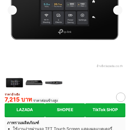
อ้างอิง:
lazada.co.th
ราคาอ้างอิง
7,215 บาท
ราคาค่อนข้างสูง
LAZADA
SHOPEE
TikTok SHOP
ภาพรวมผลิตภัณฑ์
ใช้งานง่ายผ่านจอ
TFT Touch Screen
แสดงผลแบตเตอรี่,