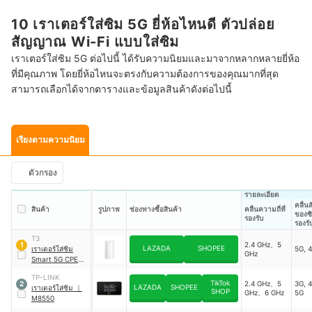
10 เราเตอร์ใส่ซิม 5G ยี่ห้อไหนดี ตัวปล่อย
สัญญาณ Wi-Fi แบบใส่ซิม
เราเตอร์ใส่ซิม 5G ต่อไปนี้ ได้รับความนิยมและมาจากหลากหลายยี่ห้อ
ที่มีคุณภาพ โดยยี่ห้อไหนจะตรงกับความต้องการของคุณมากที่สุด
สามารถเลือกได้จากตารางและข้อมูลสินค้าดังต่อไปนี้
เรียงตามความนิยม
ตัวกรอง
รายละเอียด
คลื่
สินค้า
รูปภาพ
ช่องทางซื้อสินค้า
คลื่นความถี่ที่
ของซิ
รองรับ
รองรั
T3
2.4 GHz、5
1
LAZADA
SHOPEE
เราเตอร์ใส่ซิม
5G, 
GHz
Smart 5G CPE
Pro Router
｜
C56
TP-LINK
TikTok
2.4 GHz、5
3G, 4
2
LAZADA
SHOPEE
เราเตอร์ใส่ซิม
｜
SHOP
GHz、6 GHz
5G
M8550