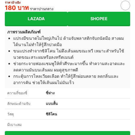
ราคาอ้างอิง
180 บาท
ราคาปานกลาง
LAZADA
SHOPEE
ภาพรวมผลิตภัณฑ์
แปรงมีขนาดไม่ใหญ่เกินไป ด้ามจับพลาสติกจับถนัดมือ สางผม
ได้นานไม่ทำให้รู้สึกปวดมือ
ขนแปรงทำจากซิลิโคน ไม่ดึงเส้นผมขณะหวี เหมาะสำหรับใช้
นวดขณะสระผมหรือลงทรีตเมนต์
ช่วยกระจายฟองแชมพูให้ทั่วศีรษะมากขึ้น ทำความสะอาดและ
ลดความมันบนเส้นผม ผมดูสุขภาพดี
กระตุ้นการไหลเวียดเลือด ทำให้รู้สึกผ่อนคลาย ลดกลิ่นและ
อาการคัน ช่วยให้เส้นผมไม่มันเร็ว
ความถี่ของซี่
ซี่ห่าง
ลักษณะด้ามจับ
แบบสั้น
วัสดุ
ซิลิโคน
มีเบาะลม