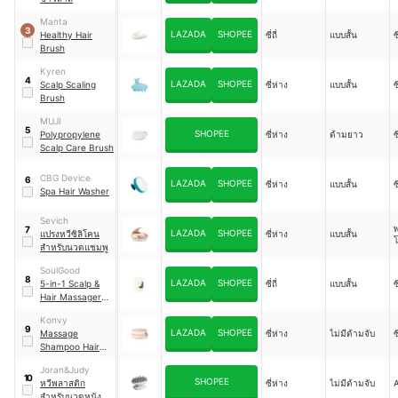
Manta
3
LAZADA
SHOPEE
Healthy Hair
ซี่ถี่
แบบสั้น
ซ
Brush
Kyren
4
LAZADA
SHOPEE
Scalp Scaling
ซี่ห่าง
แบบสั้น
ซ
Brush
MUJI
5
SHOPEE
Polypropylene
ซี่ห่าง
ด้ามยาว
ซ
Scalp Care Brush
CBG Device
6
LAZADA
SHOPEE
ซี่ห่าง
แบบสั้น
ซ
Spa Hair Washer
Sevich
พ
7
LAZADA
SHOPEE
แปรงหวีซิลิโคน
ซี่ห่าง
แบบสั้น
สําหรับนวดแชมพู
SoulGood
8
LAZADA
SHOPEE
5-in-1 Scalp &
ซี่ถี่
แบบสั้น
ซ
Hair Massager
Brush
Konvy
9
LAZADA
SHOPEE
Massage
ซี่ห่าง
ไม่มีด้ามจับ
ซ
Shampoo Hair
Brush
Joran&Judy
10
SHOPEE
หวีพลาสติก
ซี่ห่าง
ไม่มีด้ามจับ
สำหรับนวดหนัง