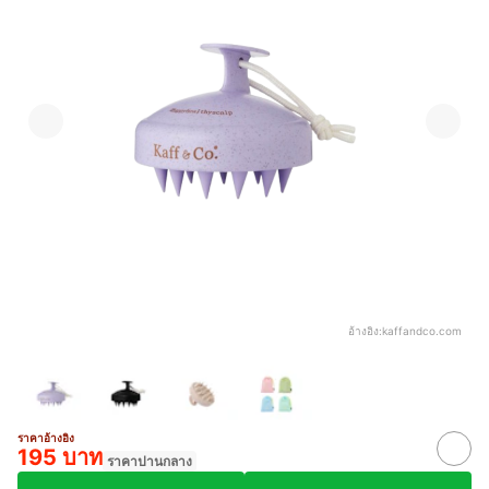
อ้างอิง:
kaffandco.com
ราคาอ้างอิง
195 บาท
ราคาปานกลาง