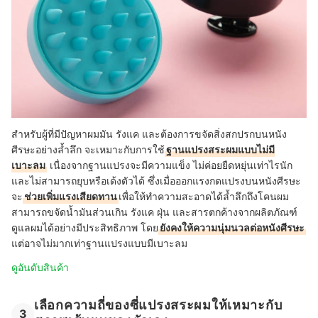
สำหรับผู้ที่มีปัญหาผมมัน รังแค และต้องการขจัดสิ่งสกปรกบนหนัง
ศีรษะอย่างล้ำลึก จะเหมาะกับการใช้
ฐานแปรงสระผมแบบไม่มี
เบาะลม
เนื่องจากฐานแปรงจะมีความแข็ง ไม่ค่อยยืดหยุ่นเท่าไรนัก
และไม่สามารถยุบหรือเด้งตัวได้ ซึ่งเมื่อออกแรงกดแปรงบนหนังศีรษะ
จะ
ช่วยเพิ่มแรงเสียดทาน
เพื่อให้ทำความสะอาดได้ล้ำลึกถึงโคนผม
สามารถขจัดน้ำมันส่วนเกิน รังแค ฝุ่น และสารตกค้างจากผลิตภัณฑ์
ดูแลผมได้อย่างมีประสิทธิภาพ โดย
ยังคงให้ความนุ่มนวลต่อหนังศีรษะ
แต่อาจไม่มากเท่าฐานแปรงแบบมีเบาะลม
ดูอันดับสินค้า
เลือกความถี่ของซี่แปรงสระผมให้เหมาะกับ
3