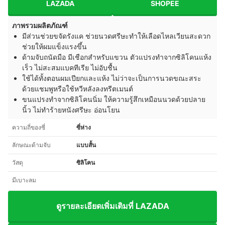
LAZADA
SHOPEE
ภาพรวมผลิตภัณฑ์
มีส่วนช่วยขจัดรังแค ช่วยนวดศรีษะทำให้เลือดไหลเวียนสะดวก
ช่วยให้ผมแข็งแรงขึ้น
ด้ามจับถนัดมือ มีเชือกสำหรับแขวน ตัวแปรงทำจากซิลิโคนแห้ง
เร็ว ไม่สะสมแบคทีเรีย ไม่อับชื้น
ใช้ได้ทั้งตอนผมเปียกและแห้ง ไม่ว่าจะเป็นการนวดขณะสระ
ด้วยแชมพูหรือใช้หวีหลังลงทรีตเมนต์
ขนแปรงทำจากซิลิโคนนิ่ม ให้ความรู้สึกเหมือนนวดด้วยปลาย
นิ้ว ไม่ทำร้ายหนังศรีษะ อ่อนโยน
ความถี่ของซี่
ซี่ห่าง
ลักษณะด้ามจับ
แบบสั้น
วัสดุ
ซิลิโคน
มีเบาะลม
ดูรายละเอียดเพิ่มเติมที่ LAZADA