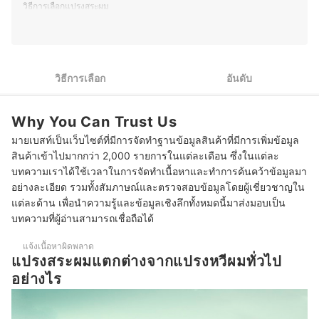
วิธีการเลือกแปรงสระผม
งาม เทคโนโลยีด้านสุขภาพ และแนวทางการพัฒนา
ผลิตภัณฑ์ใหม่ ๆ ทำให้บทความมีข้อมูลที่ทันสมัยและน่าเชื่อ
เลือกวัสดุขนแปรงสระผมที่มีความนุ่มพอดีและไม่ระคายเคืองหนัง
ถืออีกด้วย
1
ศีรษะ
ประวัติของ ชลิตา ชำนาญเมือง (เบสท์)
2
เลือกฐานแปรงสระผมให้เหมาะกับสภาพหนังศีรษะของตัวเอง
วิธีการเลือก
อันดับ
3
เลือกความถี่ของซี่แปรงสระผมให้เหมาะกับสภาพเส้นผมของตัวเอง
Why You Can Trust Us
เลือกแปรงสระผมรูปแบบที่จับได้ถนัดมือ เพื่อความมั่นคงในการจับ
4
มายเบสท์เป็นเว็บไซต์ที่มีการจัดทำฐานข้อมูลสินค้าที่มีการเพิ่มข้อมูล
ถือ
สินค้าเข้าไปมากกว่า 2,000 รายการในแต่ละเดือน ซึ่งในแต่ละ
10 แปรงสระผม ยี่ห้อไหนดี กำจัดความมัน นวดหนังศีรษะ
บทความเราได้ใช้เวลาในการจัดทำเนื้อหาและทำการค้นคว้าข้อมูลมา
อย่างละเอียด รวมทั้งสัมภาษณ์และตรวจสอบข้อมูลโดยผู้เชี่ยวชาญใน
ต้องใช้แปรงสระผมสระผมกี่นาที
แต่ละด้าน เพื่อนำความรู้และข้อมูลเชิงลึกทั้งหมดนี้มาส่งมอบเป็น
บทความที่ผู้อ่านสามารถเชื่อถือได้
ใช้แปรงสระผมทุกวันช่วยให้ผมยาวเร็วจริงหรือไม่
แจ้งเนื้อหาผิดพลาด
สระผมอย่างไรให้ผมไม่พันกัน
แปรงสระผมแตกต่างจากแปรงหวีผมทั่วไป
บทความที่เกี่ยวข้องกับแปรงสระผม
อย่างไร