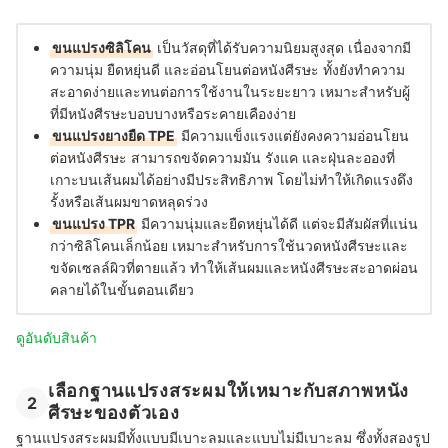
ขนแปรงซิลิโคน
เป็นวัสดุที่ได้รับความนิยมสูงสุด เนื่องจากมี
ความนุ่ม ยืดหยุ่นดี และอ่อนโยนต่อหนังศีรษะ ทั้งยังทำความ
สะอาดง่ายและทนต่อการใช้งานในระยะยาว เหมาะสำหรับผู้
ที่มีหนังศีรษะบอบบางหรือระคายเคืองง่าย
ขนแปรงยางยืด TPE
มีความแข็งแรงแต่ยังคงความ
อ่อนโยน
ต่อหนังศีรษะ สามารถขจัดความมัน รังแค และฝุ่นละอองที่
เกาะบนเส้นผมได้อย่างมีประสิทธิภาพ โดยไม่ทำให้เกิดแรงดึง
รั้งหรือเส้นผมขาดหลุดร่วง
ขนแปรง TPR
มีความนุ่มและยืดหยุ่นได้ดี แต่จะมีสัมผัสที่แน่น
กว่าซิลิโคนเล็กน้อย เหมาะสำหรับการใช้นวดหนังศีรษะและ
ขจัดเซลล์ผิวที่ตายแล้ว ทำให้เส้นผมและหนังศีรษะสะอาดผ่อน
คลายได้ในขั้นตอนเดียว
ดูอันดับสินค้า
เลือกฐานแปรงสระผมให้เหมาะกับสภาพหนัง
2
ศีรษะของตัวเอง
ฐานแปรงสระผมมีทั้งแบบมีเบาะลมและแบบไม่มีเบาะลม ซึ่งทั้งสองรูป