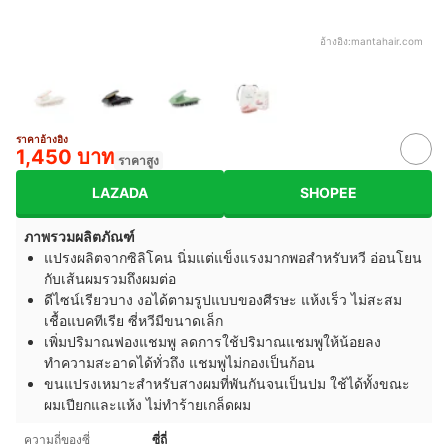
อ้างอิง:
mantahair.com
ราคาอ้างอิง
1,450 บาท
ราคาสูง
LAZADA
SHOPEE
ภาพรวมผลิตภัณฑ์
แปรงผลิตจากซิลิโคน นิ่มแต่แข็งแรงมากพอสำหรับหวี อ่อนโยน
กับเส้นผมรวมถึงผมต่อ
ดีไซน์เรียวบาง งอได้ตามรูปแบบของศีรษะ แห้งเร็ว ไม่สะสม
เชื้อแบคทีเรีย ซี่หวีมีขนาดเล็ก
เพิ่มปริมาณฟองแชมพู ลดการใช้ปริมาณแชมพูให้น้อยลง
ทำความสะอาดได้ทั่วถึง แชมพูไม่กองเป็นก้อน
ขนแปรงเหมาะสำหรับสางผมที่พันกันจนเป็นปม ใช้ได้ทั้งขณะ
ผมเปียกและแห้ง ไม่ทำร้ายเกล็ดผม
ความถี่ของซี่
ซี่ถี่