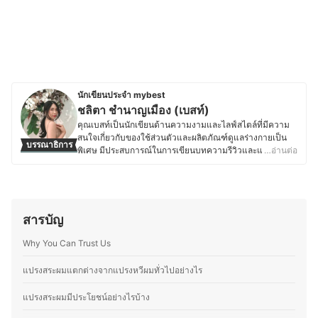
นักเขียนประจำ mybest
ชลิตา ชำนาญเมือง (เบสท์)
คุณเบสท์เป็นนักเขียนด้านความงามและไลฟ์สไตล์ที่มีความ
สนใจเกี่ยวกับของใช้ส่วนตัวและผลิตภัณฑ์ดูแลร่างกายเป็น
บรรณาธิการ
พิเศษ มีประสบการณ์ในการเขียนบทความรีวิวและแปลคอน
…อ่านต่อ
เทนต์ภาษาอังกฤษ-ไทย ให้กับเว็บไซต์ต่างประเทศ ทำให้คุ้น
เคยกับการสืบค้นข้อมูลและการเลือกใช้ผลิตภัณฑ์ที่เหมาะสม
กับผู้บริโภค ด้วยความสนใจด้านสุขภาพและการดูแลตัวเอง
คุณเบสท์จึงให้ความสำคัญกับการเลือกใช้สกินแคร์ เครื่อง
สำอาง ผลิตภัณฑ์ดูแลเส้นผม ของใช้ในชีวิตประจำวัน รวมถึง
สารบัญ
อุปกรณ์ที่ช่วยเสริมสุขอนามัย ไม่ว่าจะเป็นแปรงสีฟันไฟฟ้า
เครื่องโกนขน โลชั่นบำรุงผิว หรือผลิตภัณฑ์สำหรับทำความ
Why You Can Trust Us
สะอาดร่างกายต่าง ๆ โดยมักจะศึกษาส่วนผสมและคุณสมบัติ
ของผลิตภัณฑ์อย่างละเอียด เพื่อให้มั่นใจว่าผลิตภัณฑ์ที่เลือก
แปรงสระผมแตกต่างจากแปรงหวีผมทั่วไปอย่างไร
ใช้มีคุณภาพและปลอดภัย จากประสบการณ์ที่ผ่านมาทำให้
คุณเบสท์มีความสามารถในการถ่ายทอดข้อมูลที่ซับซ้อนให้
แปรงสระผมมีประโยชน์อย่างไรบ้าง
อ่านง่าย เข้าใจได้เร็ว เพื่อช่วยให้ผู้อ่านตัดสินใจเลือกสินค้าที่
เหมาะกับตนเองมากที่สุด อีกทั้งยังชอบติดตามเทรนด์ความ