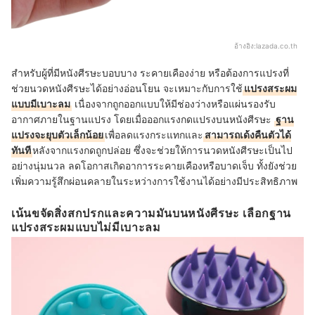
อ้างอิง:
lazada.co.th
สำหรับผู้ที่มีหนังศีรษะบอบบาง ระคายเคืองง่าย หรือต้องการแปรงที่
ช่วยนวดหนังศีรษะได้อย่างอ่อนโยน จะเหมาะกับการใช้
แปรงสระผม
แบบมีเบาะลม
เนื่องจากถูกออกแบบให้มีช่องว่างหรือแผ่นรองรับ
อากาศภายในฐานแปรง โดยเมื่อออกแรงกดแปรงบนหนังศีรษะ
ฐาน
แปรงจะยุบตัวเล็กน้อย
เพื่อลดแรงกระแทกและ
สามารถเด้งคืนตัวได้
ทันที
หลังจากแรงกดถูกปล่อย ซึ่งจะช่วยให้การนวดหนังศีรษะเป็นไป
อย่างนุ่มนวล ลดโอกาสเกิดอาการระคายเคืองหรือบาดเจ็บ ทั้งยังช่วย
เพิ่มความรู้สึกผ่อนคลายในระหว่างการใช้งานได้อย่างมีประสิทธิภาพ
เน้นขจัดสิ่งสกปรกและความมันบนหนังศีรษะ เลือกฐาน
แปรงสระผมแบบไม่มีเบาะลม