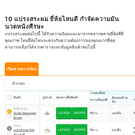
10 แปรงสระผม ยี่ห้อไหนดี กำจัดความมัน
นวดหนังศีรษะ
แปรงสระผมต่อไปนี้ ได้รับความนิยมและมาจากหลากหลายยี่ห้อที่มี
คุณภาพ โดยยี่ห้อไหนจะตรงกับความต้องการของคุณมากที่สุด
สามารถเลือกได้จากตารางและข้อมูลสินค้าต่อไปนี้
เรียงตามความนิยม
ตัวกรอง
รายละเอียด
สินค้า
รูปภาพ
ช่องทางซื้อสินค้า
ลักษณะด้าม
ความถี่ของซี่
ว
จับ
Kaff & Co.
1
LAZADA
SHOPEE
Scalp Massager
ซี่ห่าง
แบบสั้น
ซ
Brush
ถนอม
ซ
2
LAZADA
SHOPEE
แปรงสระผมวัสดุ
ซี่ห่าง
แบบสั้น
ส
ข้าวสาลี