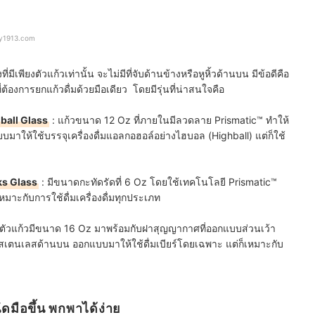
ey1913.com
มีเพียงตัวแก้วเท่านั้น จะไม่มีที่จับด้านข้างหรือหูหิ้วด้านบน มีข้อดีคือ
้องการยกแก้วดื่มด้วยมือเดียว โดยมีรุ่นที่น่าสนใจคือ
hball Glass
: แก้วขนาด 12 Oz ที่ภายในมีลวดลาย Prismatic™ ทำให้
มาให้ใช้บรรจุเครื่องดื่มแอลกอฮอล์อย่างไฮบอล (Highball) แต่ก็ใช้
ks Glass
: มีขนาดกะทัดรัดที่ 6 Oz โดยใช้เทคโนโลยี Prismatic™
ะกับการใช้ดื่มเครื่องดื่มทุกประเภท
 ตัวแก้วมีขนาด 16 Oz มาพร้อมกับฝาสุญญากาศที่ออกแบบส่วนเว้า
ดสเตนเลสด้านบน ออกแบบมาให้ใช้ดื่มเบียร์โดยเฉพาะ แต่ก็เหมาะกับ
นัดมือขึ้น พกพาได้ง่าย