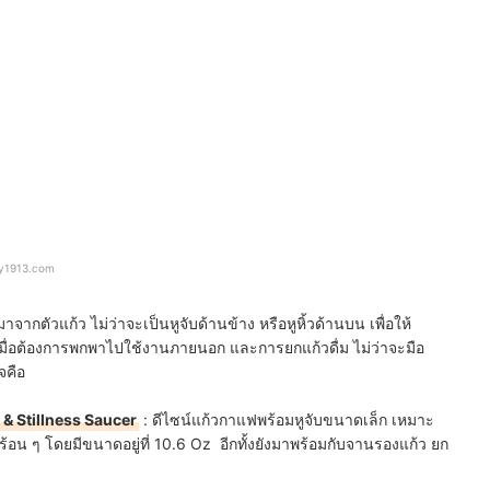
ey1913.com
กมาจากตัวแก้ว ไม่ว่าจะเป็นหูจับด้านข้าง หรือหูหิ้วด้านบน เพื่อให้
มื่อต้องการพกพาไปใช้งานภายนอก และการยกแก้วดื่ม ไม่ว่าจะมือ
จคือ
& Stillness Saucer
: ดีไซน์แก้วกาแฟพร้อมหูจับขนาดเล็ก เหมาะ
ร้อน ๆ โดยมีขนาดอยู่ที่ 10.6 Oz อีกทั้งยังมาพร้อมกับจานรองแก้ว ยก