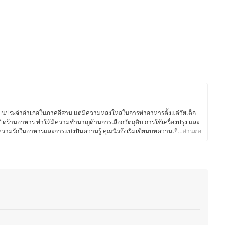
เรียนประจำอำเภอในภาคอีสาน แต่มีความหลงใหลในการทำอาหารตั้งแต่วัยเด็ก
ปิดร้านอาหาร ทำให้มีความชำนาญด้านการเลือกวัตถุดิบ การใช้เครื่องปรุง และ
วยความรักในอาหารและการแบ่งปันความรู้ คุณนิวจึงเริ่มเขียนบทความเกี่ยวกับ
…อ่านต่อ
วัตถุดิบ และการใช้อุปกรณ์ครัวอย่างมีประสิทธิภาพ โดยเน้นถ่ายทอดจาก
ถนำไปปรับใช้ในชีวิตประจำวันได้ง่ายขึ้น ซึ่งนอกจากความอร่อยแล้ว ยังให้ความ
าะสมกับไลฟ์สไตล์ของแต่ละคน เพื่อให้ทุกคนสนุกกับการทำอาหารได้อย่าง