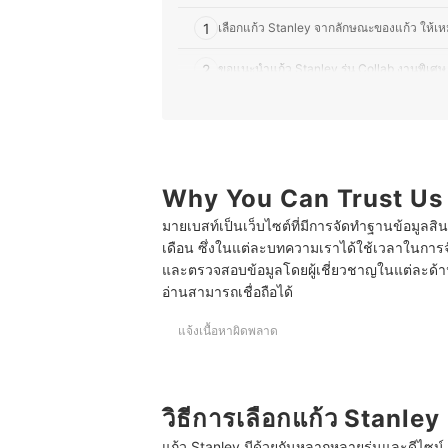
1
เลือกแก้ว Stanley จากลักษณะของแก้ว ให้เ
2
ขอแนะนำแก้ว Stanley รุ่น Collab งานพิเศษ
3
ตรวจสอบวัสดุที่ใช้ผลิต และความสามารถใน
4
เลือกขนาดของแก้ว Stanley ให้เหมาะสมกับเครื
5
Why You Can Trust Us
ตรวจสอบคุณสมบัติเด่นของแก้ว Stanley ใช้
มายเบสท์เป็นเว็บไซต์ที่มีการจัดทำฐานข้อมูลสิ
10 แก้ว Stanley รุ่นไหนดี ปี 2025 BPA Free ปลอดภ
เดือน ซึ่งในแต่ละบทความเราได้ใช้เวลาในการจ
และตรวจสอบข้อมูลโดยผู้เชี่ยวชาญในแต่ละด้าน เ
แก้ว Stanley ประเทศอะไร
อ่านสามารถเชื่อถือได้
แก้ว Stanley แท้ ดูยังไง
แจ้งเนื้อหาผิดพลาด
บทความที่เกี่ยวข้องกับแก้ว Stanley
วิธีการเลือกแก้ว Stanley
แก้ว Stanley มีด้วยกันหลากหลายรุ่นและดีไซน์