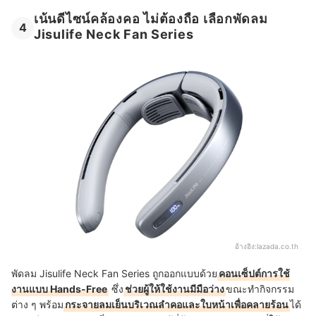
เน้นดีไซน์คล้องคอ ไม่ต้องถือ เลือกพัดลม
4
Jisulife Neck Fan Series
อ้างอิง:
lazada.co.th
พัดลม Jisulife Neck Fan Series ถูกออกแบบด้วย
คอนเซ็ปต์การใช้
งานแบบ Hands-Free
ซึ่ง
ช่วยผู้ให้ใช้งานมีมือว่าง
ขณะทำกิจกรรม
ต่าง ๆ พร้อม
กระจายลมเย็นบริเวณลำคอและใบหน้าเพื่อคลายร้อน
ได้