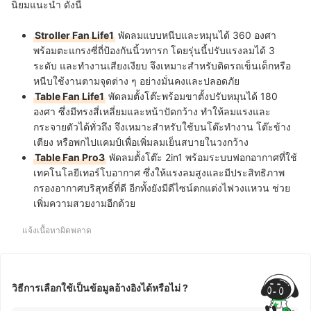
นิยมแนะนำ ดังนี้
Stroller Fan Life1
พัดลมแบบหนีบและหมุนได้ 360 องศา
พร้อมตะแกรงซี่ถี่ป้องกันนิ้วทารก โดยรุ่นนี้ปรับแรงลมได้ 3
ระดับ และทำงานเสียงเงียบ จึงเหมาะสำหรับติดรถเข็นเด็กหรือ
หนีบใช้งานตามจุดต่าง ๆ อย่างมั่นคงและปลอดภัย
Table Fan Life1
พัดลมตั้งโต๊ะพร้อมขาตั้งปรับหมุนได้ 180
องศา ซึ่งมีทรงสี่เหลี่ยมและหน้าปัดกว้าง ทำให้ลมแรงและ
กระจายตัวได้ทั่วถึง จึงเหมาะสำหรับใช้บนโต๊ะทำงาน โต๊ะข้าง
เตียง หรือพกไปแคมป์เพื่อเพิ่มลมเย็นสบายในวงกว้าง
Table Fan Pro3
พัดลมตัังโต๊ะ 2in1 พร้อมระบบฟอกอากาศที่ใช้
เทคโนโลยีเทอร์โบอากาศ ซึ่งให้แรงลมสูงและมีประสิทธิภาพ
กรองอากาศบริสุทธิ์ที่ดี อีกทั้งยังมีดีไซน์ตกแต่งไฟวงแหวน ช่วย
เพิ่มความสวยงามอีกด้วย
แจ้งเนื้อหาผิดพลาด
วิธีการเลือกใช้เป็นข้อมูลอ้างอิงได้หรือไม่ ?