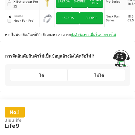
LAZADA
SHOPEE
X Butterbear Pro
Pro Series
BUY
18.6 
1S
Jisulife
Neck Fan
18.5 
10
LAZADA
SHOPEE
Series
65.5
Neck Fan Pro1
หากไม่พบผลิตภัณฑ์ที่กำลังมองหา สามารถ
ส่งคำร้องขอเพิ่มในรายการได้
การจัดอันดับสินค้าใช้เป็นข้อมูลอ้างอิงได้หรือไม่ ?
ใช่
ไม่ใช่
No.1
Jisulife
Life9