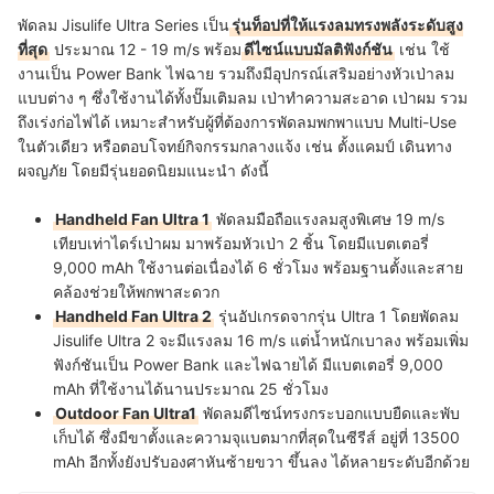
พัดลม Jisulife Ultra Series เป็น
รุ่นท็อปที่ให้แรงลมทรงพลังระดับสูง
ที่สุด
ประมาณ 12 - 19 m/s พร้อม
ดีไซน์แบบมัลติฟังก์ชัน
เช่น ใช้
งานเป็น Power Bank ไฟฉาย รวมถึงมีอุปกรณ์เสริมอย่างหัวเป่าลม
แบบต่าง ๆ ซึ่งใช้งานได้ทั้งปั๊มเติมลม เป่าทำความสะอาด เป่าผม รวม
ถึงเร่งก่อไฟได้ เหมาะสำหรับผู้ที่ต้องการพัดลมพกพาแบบ Multi-Use
ในตัวเดียว หรือตอบโจทย์กิจกรรมกลางแจ้ง เช่น ตั้งแคมป์ เดินทาง
ผจญภัย โดยมีรุ่นยอดนิยมแนะนำ ดังนี้
Handheld Fan Ultra 1
พัดลมมือถือแรงลมสูงพิเศษ 19 m/s
เทียบเท่าไดร์เป่าผม มาพร้อมหัวเป่า 2 ชิ้น โดยมีแบตเตอรี่
9,000 mAh ใช้งานต่อเนื่องได้ 6 ชั่วโมง พร้อมฐานตั้งและสาย
คล้องช่วยให้พกพาสะดวก
Handheld Fan Ultra 2
รุ่นอัปเกรดจากรุ่น Ultra 1 โดยพัดลม
Jisulife Ultra 2 จะมีแรงลม 16 m/s แต่น้ำหนักเบาลง พร้อมเพิ่ม
ฟังก์ชันเป็น Power Bank และไฟฉายได้ มีแบตเตอรี่ 9,000
mAh ที่ใช้งานได้นานประมาณ 25 ชั่วโมง
Outdoor Fan Ultra1
พัดลมดีไซน์ทรงกระบอกแบบยืดและพับ
เก็บได้ ซึ่งมีขาตั้งและความจุแบตมากที่สุดในซีรีส์ อยู่ที่ 13500
mAh อีกทั้งยังปรับองศาหันซ้ายขวา ขึ้นลง ได้หลายระดับอีกด้วย