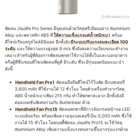
อ้างอิง:
lazada.co.th
พัดลม Jisulife Pro Series มีจุดเด่นด้วยวัสดุพรีเมียมอย่าง Aluminium
Alloy และพลาสติก ABS ที่
ให้ความแข็งแรงแต่น้ำหนักเบา
พร้อม
ดีไซน์เรียบหรูสไตล์มินิมอล อีกทั้งยัง
มีระบบปรับแรงลมละเอียด 100
ระดับ
และให้ความแรงสูงสุด 9 m/s ซึ่งยังคงความเงียบขณะทำงาน
เหมาะสำหรับผู้ที่ต้องการพัดลมพกพาใช้งานได้ทั้งในและนอกอาคาร
หรือผู้ที่ชื่นชอบดีไซนพัดลมที่ดูดี มีระดับ ซึ่จะมีรุ่นยอดนิยมแนะนำ
ดังนี้
Handheld Fan Pro1
พัดลมมือถือดีไซน์ไร้ใบพัด มีแบตเตอรี่
3,600 mAh ที่ใช้งานได้ 12 ชั่วโมง โดยตัวเครื่องทำจากวัสดุ
ABS น้ำหนักเบาเพียง 215 กรัม ทำให้พกพาสะดวก อีกทั้งยังมี
คอลเลคชั่นพิเศษร่วมกับ Butterbear ด้วย
Handheld Fan Pro1S
พัดลมพกพาที่มีการอัปเกรดหน้าจอ LED
ระบบอัจฉริยะ พร้อมเพิ่มความจุแบตเตอรี่เป็น 5,000 mAh ซึ่งใช้
งานได้ 15 ชั่วโมง โดยบอดี้พัดลม Jisulife Pro1S จะใช้วัสดุ
Aluminium Alloy เพิ่มความแข็งแรงทนทานขึ้นจากรุ่นแรกด้วย