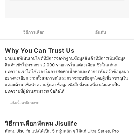
สามารถเลือกอุปกรณ์ที่เหมาะสมกับการใช้งานของตนเองได้
เน้นดีไซน์พรีเมียม ปรับแรงลมละเอียด เลือกพัดลม Jisulife Pro
อย่างคุ้มค่า
2
Series
ประวัติของ ภารวี พิมพ์ทอง (มอส)
3
เน้นความคุ้มค่าในราคาย่อมเยา เลือกพัดลม Jisulife Life Series
วิธีการเลือก
อันดับ
4
เน้นดีไซน์คล้องคอ ไม่ต้องถือ เลือกพัดลม Jisulife Neck Fan Series
สำหรับหนีบรถเข็นเด็กหรือใช้ตั้งโต๊ะ เลือกพัดลม Jisulife Stroller
5
Why You Can Trust Us
Fan หรือ Table Fan
มายเบสท์เป็นเว็บไซต์ที่มีการจัดทำฐานข้อมูลสินค้าที่มีการเพิ่มข้อมูล
10 พัดลม Jisulife รุ่นไหนดี พัดลมพกพาสุดฮิต
สินค้าเข้าไปมากกว่า 2,000 รายการในแต่ละเดือน ซึ่งในแต่ละ
บทความเราได้ใช้เวลาในการจัดทำเนื้อหาและทำการค้นคว้าข้อมูลมา
พัดลม Jisulife ขึ้น E6 แก้อย่างไรดี
อย่างละเอียด รวมทั้งสัมภาษณ์และตรวจสอบข้อมูลโดยผู้เชี่ยวชาญใน
แต่ละด้าน เพื่อนำความรู้และข้อมูลเชิงลึกทั้งหมดนี้มาส่งมอบเป็น
พัดลม Jisulife ขึ้น E2 แก้อย่างไรดี
บทความที่ผู้อ่านสามารถเชื่อถือได้
พัดลม Jisulife ขึ้น E3 แก้อย่างไรดี
แจ้งเนื้อหาผิดพลาด
บทความที่เกี่ยวข้องกับพัดลม Jisulife
วิธีการเลือกพัดลม Jisulife
พัดลม Jisulife แบ่งได้เป็น 5 กลุ่มหลัก ๆ ได้แก่ Ultra Series, Pro