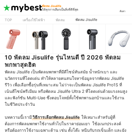
พัดลม Jisulife
ให้ทุกการเลือกเป็นสิ่งที่ดีที่สุด
ค้นหา
พัดลม Jisulife
TOP
เครื่องใช้ไฟฟ้า
พัดลม
10 พัดลม Jisulife รุ่นไหนดี ปี 2026 พัดลม
พกพาสุดฮิต
พัดลม Jisulife เป็นพัดลมพกพาที่มีดีไซน์ทันสมัย น้ำหนักเบา และ
นวัตกรรมที่โดดเด่น ทำให้หลายคนสนใจหาข้อมูลจากพัดลม Jisulife
รีวิว เพื่อเลือกซื้อรุ่นที่เหมาะสม ไม่ว่าจะเป็นพัดลม Jisulife Pro1S ที่
เน้นดีไซน์พรีเมียม หรือพัดลม Jisulife Ultra 2 ที่โดดเด่นด้วยแรงลมสูง
และฟังก์ชัน Multi-Uae ซึ่งตอบโจทย์ทั้งใช้พกพานอกบ้านและใช้งาน
ในชีวิตประจำวัน
บทความนี้เรามี
วิธีการเลือกพัดลม Jisulife
ให้เหมาะสำหรับผู้ที่
ต้องการพัดลมพกพาใช้งานทั่วไปในราคาย่อมเยา ใช้อเนกประสงค์
หรือต้องการใช้งานเฉพาะด้าน เช่น ตั้งโต๊ะ หนีบกับรถเข็นเด็ก และยัง