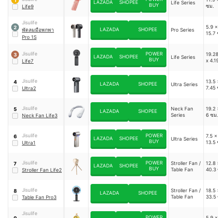
LAZADA
SHOPEE
Life Series
BUY
ซม.
Life9
Jisulife
5.9 x
2
LAZADA
SHOPEE
พัดลมมือพกพา
Pro Series
15.7 
Pro 1S
Jisulife
POWER
19.28
3
LAZADA
SHOPEE
Life Series
BUY
x 4.1
Life7
Jisulife
13.5 
4
LAZADA
SHOPEE
Ultra Series
7.45 
Ultra2
Jisulife
Neck Fan
19.2 
5
LAZADA
SHOPEE
Series
6 ซม
Neck Fan Life3
Jisulife
POWER
7.5 x
6
LAZADA
SHOPEE
Ultra Series
BUY
13.5 
Ultra1
Jisulife
POWER
Stroller Fan /
12.8 
7
LAZADA
SHOPEE
BUY
Table Fan
40.3
Stroller Fan Life2
Jisulife
Stroller Fan /
18.5 
8
LAZADA
SHOPEE
Table Fan
33.5
Table Fan Pro3
Jisulife
POWER
5.9 x
9