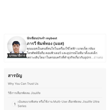
นักเขียนประจำ mybest
ภารวี พิมพ์ทอง (มอส)
คุณมอสเป็นคนที่สนใจในเครื่องใช้ไฟฟ้า แกดเจ็ต กล้อง
โทรศัพท์มือถือ คอมพิวเตอร์ และอุปกรณ์ไอทีมาตั้งแต่เด็ก
บรรณาธิการ
เพราะเติบโตมาในครอบครัวที่ทำธุรกิจเกี่ยวกับอุปกรณ์
…อ่านต่อ
อิเล็กทรอนิกส์ โดยปัจจุบันยังคงติดตามข่าวสารวงการไอที
อย่างต่อเนื่อง ไม่ว่าจะเป็นการเปิดตัวอุปกรณ์ใหม่ เทคโนโลยี
ล่าสุด หรือแนวโน้มของตลาดอุปกรณ์อิเล็กทรอนิกส์ นอกจาก
สารบัญ
การอัปเดตข้อมูลสินค้าไอทีแล้ว คุณมอสยังชื่นชอบงานช่าง
และ DIY โดยมักซ่อมแซมอุปกรณ์อิเล็กทรอนิกส์และเครื่องใช้
Why You Can Trust Us
ไฟฟ้าด้วยตัวเองเป็นประจำ ทำให้มีความเข้าใจเรื่อง
โครงสร้างและฟังก์ชันการทำงานของอุปกรณ์ต่างๆ มากขึ้น
ความชอบนี้ช่วยให้คุณมอสสามารถเปรียบเทียบจุดเด่นจุด
วิธีการเลือกพัดลม Jisulife
ด้อยของสินค้าเทคโนโลยีแต่ละประเภทได้อย่างชัดเจน ทำให้
เน้นลมแรงพิเศษ หรือใช้งาน Multi-Use เลือกพัดลม Jisulife Ultra
สนุกกับการแบ่งปันความรู้เกี่ยวกับเทคโนโลยีและอุปกรณ์ไอที
1
Series
ทั้งในแง่ของการเลือกซื้อ อัปเกรด และดูแลรักษา เพื่อให้ผู้อ่าน