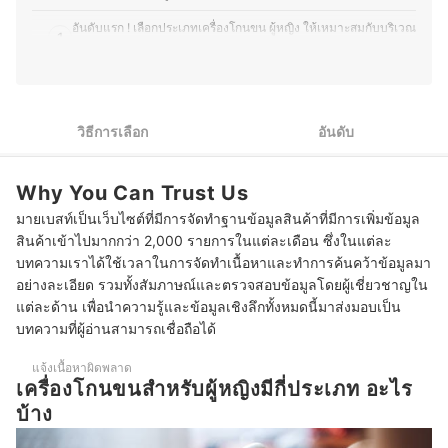
อ่านง่าย เข้าใจได้เร็ว เพื่อช่วยให้ผู้อ่านตัดสินใจเลือกสินค้าที่
เหมาะกับตนเองมากที่สุด อีกทั้งยังชอบติดตามเทรนด์ความ
อันดับแรก ! เลือกประเภทเครื่องโกนขน ผู้หญิง ให้เหมาะสมกับบริเวณ
1
งาม เทคโนโลยีด้านสุขภาพ และแนวทางการพัฒนา
ที่ต้องการใช้งาน
ผลิตภัณฑ์ใหม่ ๆ ทำให้บทความมีข้อมูลที่ทันสมัยและน่าเชื่อ
ถืออีกด้วย
ใช้งานได้ทั้งการโกนและถอน จะเหมาะกับการใช้เครื่องโกนขนไฟฟ้า
2
ประวัติของ ชลิตา ชำนาญเมือง (เบสท์)
แบบผสม
วิธีการเลือก
อันดับ
แนะนำเครื่องโกนขนที่กันน้ำได้ เพื่อความสะดวกในการทำความ
3
สะอาด
ตรวจสอบรูปแบบการชาร์จไฟฟ้าและแบตเตอรี่ของเครื่องโกนขน
Why You Can Trust Us
4
เพื่อความสะดวกในการใช้งาน
มายเบสท์เป็นเว็บไซต์ที่มีการจัดทำฐานข้อมูลสินค้าที่มีการเพิ่มข้อมูล
สินค้าเข้าไปมากกว่า 2,000 รายการในแต่ละเดือน ซึ่งในแต่ละ
10 เครื่องโกนขน ผู้หญิง ใช้ได้ทั้งรักแร้ ขนขา จุดซ่อนเร้น
บทความเราได้ใช้เวลาในการจัดทำเนื้อหาและทำการค้นคว้าข้อมูลมา
บทความที่เกี่ยวข้องกับเครื่องโกนขน ผู้หญิง
อย่างละเอียด รวมทั้งสัมภาษณ์และตรวจสอบข้อมูลโดยผู้เชี่ยวชาญใน
แต่ละด้าน เพื่อนำความรู้และข้อมูลเชิงลึกทั้งหมดนี้มาส่งมอบเป็น
บทความที่ผู้อ่านสามารถเชื่อถือได้
แจ้งเนื้อหาผิดพลาด
เครื่องโกนขนสำหรับผู้หญิงมีกี่ประเภท อะไร
บ้าง