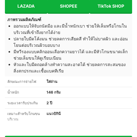
LAZADA
SHOPEE
TikTok SHOP
ภาพรวมผลิตภัณฑ์
ออกแบบให้จับถนัดมือ และมีน้ำหนักเบา ช่วยให้เล็มหรือโกนใน
บริเวณที่เข้าถึงยากได้ง่าย
ปลายใบมีดโค้งมน ช่วยลดการเสียดสี ทำให้ไม่บาดผิว และอ่อน
โยนต่อบริเวณผิวบอบบาง
มีหวีรองแบบคลิกออนเลือกความยาวได้ และมีหัวโกนขนาดเล็ก
ช่วยเล็มขนให้ดูเรียบเนียน
หัวและใบมีดถอดล้างทำความสะอาดได้ ช่วยลดการสะสมของ
สิ่งสกปรกและเชื้อแบคทีเรีย
ลักษณะการจ่ายไฟ
ใส่ถ่าน
น้ำหนัก
146 กรัม
ระยะเวลารับประกัน
2 ปี
เหมาะสำหรับโกนขน
แนวบิกินี
บริเวณ