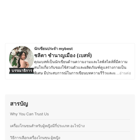
นักเขียนประจำ mybest
ชลิตา ชำนาญเมือง (เบสท์)
คุณเบสท์เป็นนักเขียนด้านความงามและไลฟ์สไตล์ที่มีความ
สนใจเกี่ยวกับของใช้ส่วนตัวและผลิตภัณฑ์ดูแลร่างกายเป็น
บรรณาธิการ
พิเศษ มีประสบการณ์ในการเขียนบทความรีวิวและแปลคอน
…อ่านต่อ
เทนต์ภาษาอังกฤษ-ไทย ให้กับเว็บไซต์ต่างประเทศ ทำให้คุ้น
เคยกับการสืบค้นข้อมูลและการเลือกใช้ผลิตภัณฑ์ที่เหมาะสม
กับผู้บริโภค ด้วยความสนใจด้านสุขภาพและการดูแลตัวเอง
คุณเบสท์จึงให้ความสำคัญกับการเลือกใช้สกินแคร์ เครื่อง
สำอาง ผลิตภัณฑ์ดูแลเส้นผม ของใช้ในชีวิตประจำวัน รวมถึง
สารบัญ
อุปกรณ์ที่ช่วยเสริมสุขอนามัย ไม่ว่าจะเป็นแปรงสีฟันไฟฟ้า
เครื่องโกนขน โลชั่นบำรุงผิว หรือผลิตภัณฑ์สำหรับทำความ
Why You Can Trust Us
สะอาดร่างกายต่าง ๆ โดยมักจะศึกษาส่วนผสมและคุณสมบัติ
ของผลิตภัณฑ์อย่างละเอียด เพื่อให้มั่นใจว่าผลิตภัณฑ์ที่เลือก
เครื่องโกนขนสำหรับผู้หญิงมีกี่ประเภท อะไรบ้าง
ใช้มีคุณภาพและปลอดภัย จากประสบการณ์ที่ผ่านมาทำให้
คุณเบสท์มีความสามารถในการถ่ายทอดข้อมูลที่ซับซ้อนให้
วิธีการเลือกเครื่องโกนขน ผู้หญิง