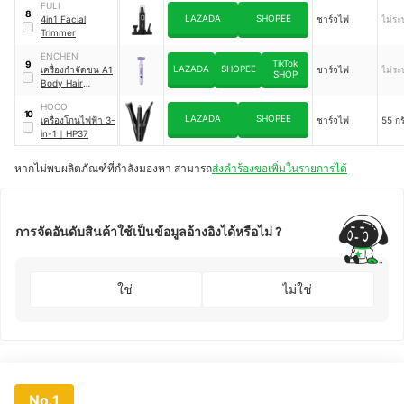
FULI
Trimmer
8
LAZADA
SHOPEE
4in1 Facial
ชาร์จไฟ
ไม่ระบ
Trimmer
ENCHEN
TikTok
9
LAZADA
SHOPEE
เครื่องกำจัดขน A1
ชาร์จไฟ
ไม่ระบ
SHOP
Body Hair
Removal Shaver
HOCO
10
LAZADA
SHOPEE
เครื่องโกนไฟฟ้า 3-
ชาร์จไฟ
55 กร
in-1
｜
HP37
หากไม่พบผลิตภัณฑ์ที่กำลังมองหา สามารถ
ส่งคำร้องขอเพิ่มในรายการได้
การจัดอันดับสินค้าใช้เป็นข้อมูลอ้างอิงได้หรือไม่ ?
ใช่
ไม่ใช่
No.1