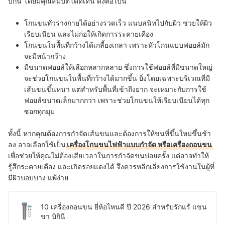
บิกินี โดยมีคุณสมบัติโดดเด่น ดังต่อไปนี้
โกนขนทั่วร่างกายได้อย่างรวดเร็ว แนบสนิทไปกับผิว ช่วยให้ผิว
เรียบเนียน และไม่ก่อให้เกิดการระคายเคือง
โกนขนในพื้นที่กว้างได้เกลี้ยงเกลา เพราะหัวโกนแบบฟอยล์มัก
จะมีหน้ากว้าง
มีขนาดฟอยล์ให้เลือกหลากหลาย ซึ่งการใช้ฟอยล์ที่มีขนาดใหญ่
จะช่วยโกนขนในพื้นที่กว้างได้มากขึ้น ยิ่งโดยเฉพาะบริเวณที่มี
เส้นขนขึ้นหนา แต่สำหรับพื้นที่เข้าถึงยาก จะเหมาะกับการใช้
ฟอยล์ขนาดเล็กมากกว่า เพราะช่วยโกนขนให้เรียบเนียนได้ทุก
ซอกทุกมุม
ทั้งนี้ หากคุณต้องการกำจัดเส้นขนและต้องการให้ขนที่ขึ้นใหม่ขึ้นช้า
ลง อาจเลือกใช้เป็น
เครื่องโกนขนไฟฟ้าแบบกำจัด หรือเครื่องถอนขน
เพื่อช่วยให้คุณไม่ต้องเสียเวลาในการกำจัดขนบ่อยครั้ง แต่อาจทำให้
รู้สึกระคายเคือง และเกิดรอยแดงได้ จึงควรหลีกเลี่ยงการใช้งานในผู้ที่
มีผิวบอบบาง แพ้ง่าย
10 เครื่องถอนขน ยี่ห้อไหนดี ปี 2026 สำหรับรักแร้ แขน
ขา บิกินี