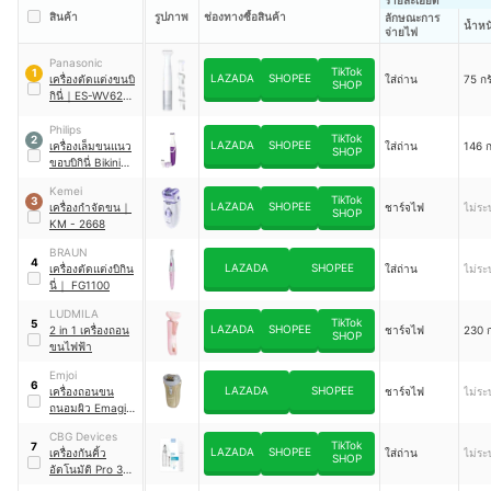
สินค้า
รูปภาพ
ช่องทางซื้อสินค้า
ลักษณะการ
น้ำหน
จ่ายไฟ
Panasonic
TikTok
1
LAZADA
SHOPEE
เครื่องตัดแต่งขนบิ
ใส่ถ่าน
75 กร
SHOP
กินี่
｜
ES-WV62B-
HL
Philips
TikTok
2
LAZADA
SHOPEE
เครื่องเล็มขนแนว
ใส่ถ่าน
146 ก
SHOP
ขอบบิกินี่ Bikini
Trimmer
｜
Kemei
RT383/15
TikTok
3
LAZADA
SHOPEE
เครื่องกำจัดขน
｜
ชาร์จไฟ
ไม่ระบ
SHOP
KM - 2668
BRAUN
4
LAZADA
SHOPEE
เครื่องตัดแต่งบิกิน
ใส่ถ่าน
ไม่ระบ
นี่
｜
FG1100
LUDMILA
TikTok
5
LAZADA
SHOPEE
2 in 1 เครื่องถอน
ชาร์จไฟ
230 ก
SHOP
ขนไฟฟ้า
Emjoi
6
LAZADA
SHOPEE
เครื่องถอนขน
ชาร์จไฟ
ไม่ระบ
ถนอมผิว Emagine
Gold
｜
EJ0066
CBG Devices
TikTok
7
LAZADA
SHOPEE
เครื่องกันคิ้ว
ใส่ถ่าน
ไม่ระบ
SHOP
อัตโนมัติ Pro 3
Eyebrow