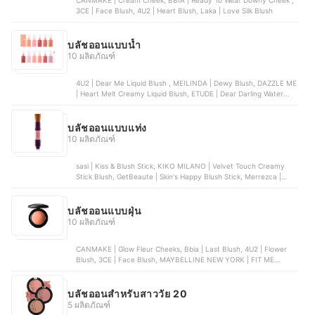
CANMAKE | Cream Cheek, BBIA | Ready To Wear Downy Cheek ,
3CE | Face Blush, 4U2 | Heart Blush, Laka | Love Silk Blush
บลัชออนแบบน้ำ
10 ผลิตภัณฑ์
4U2 | Dear Me Liquid Blush , MEILINDA | Dewy Blush, DAZZLE ME
| Heart Melt Creamy Liquid Blush, ETUDE | Dear Darling Water
Tint, NARS | Afterglow Liquid Blush
บลัชออนแบบแท่ง
10 ผลิตภัณฑ์
sasi | Kiss & Blush Stick, KIKO MILANO | Velvet Touch Creamy
Stick Blush, GetBeaute | Skin's Happy Blush Stick, Merrezca |
Pudding Kissed Cheeks Blush Stick, KMA | Multi Face Stick
บลัชออนแบบฝุ่น
10 ผลิตภัณฑ์
CANMAKE | Glow Fleur Cheeks, Bbia | Last Blush, 4U2 | Flower
Blush, 3CE | Face Blush, MAYBELLINE NEW YORK | FIT ME
BLUSH
บลัชออนสำหรับสาววัย 20
5 ผลิตภัณฑ์