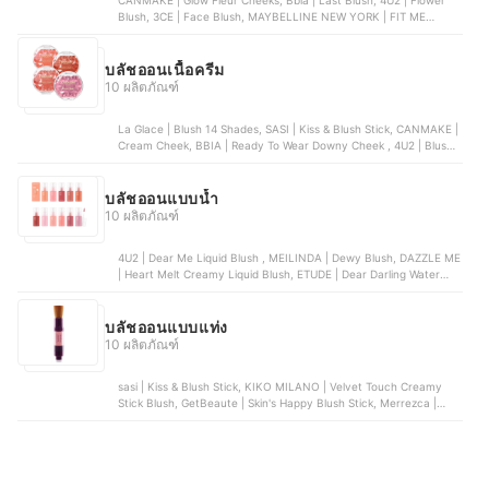
CANMAKE | Glow Fleur Cheeks, Bbia | Last Blush, 4U2 | Flower
Blush, 3CE | Face Blush, MAYBELLINE NEW YORK | FIT ME
BLUSH
บลัชออนเนื้อครีม
10 ผลิตภัณฑ์
La Glace | Blush 14 Shades, SASI | Kiss & Blush Stick, CANMAKE |
Cream Cheek, BBIA | Ready To Wear Downy Cheek , 4U2 | Blush
On Duo Cream
บลัชออนแบบน้ำ
10 ผลิตภัณฑ์
4U2 | Dear Me Liquid Blush , MEILINDA | Dewy Blush, DAZZLE ME
| Heart Melt Creamy Liquid Blush, ETUDE | Dear Darling Water
Tint, NARS | Afterglow Liquid Blush
บลัชออนแบบแท่ง
10 ผลิตภัณฑ์
sasi | Kiss & Blush Stick, KIKO MILANO | Velvet Touch Creamy
Stick Blush, GetBeaute | Skin's Happy Blush Stick, Merrezca |
Pudding Kissed Cheeks Blush Stick, KMA | Multi Face Stick