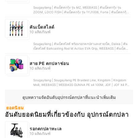
Sougayilang | คันเบ็ดตกกุ้ง รุ่น MZ, WEEBASS | คันเบ็ดตกกุ้ง รุ่น
ZOOM, LOCO FISH | คันเบ็ดตกกุ้ง รุ่น 1YJ1006, Forte | คันเบ็ดตกกุ้ง
รุ่น Scampi, TITAN | คันเบ็ดตกกุ้ง
คันเบ็ดสไลด์
10 ผลิตภัณฑ์
Sougayilang | คันเบ็ดสไลด์ พร้อมรอกตกปลาและสายเบ็ด, Daiwa | คัน
เบ็ดสไลด์ Baitcasting Rod M Action EVA Grip, WEEBASS | คันเบ็ด
สไลด์ รุ่น TELE SPIN, GRACE | คันเบ็ดสไลด์ , Kingdom | คันเบ็ดสไลด์
แบบปั่น 4 + 1
สาย PE ตกปลาช่อน
10 ผลิตภัณฑ์
Sougayilang | Sougayilang PE Braided Line, Kingdom | Kingdom
Mx8, WEEBASS | WEEBASS GUNNA PE x4 100M, JOF | JOF X4 PE
4, PARROT | PARROT VIVI PEX4
ดูบทความจัดอันดับอุปกรณ์ตกปลาที่แนะนำเพิ่มเติม
ยอดนิยม
อันดับยอดนิยมที่เกี่ยวข้องกับ อุปกรณ์ตกปลา
รอกตกปลาทะเล
10 ผลิตภัณฑ์