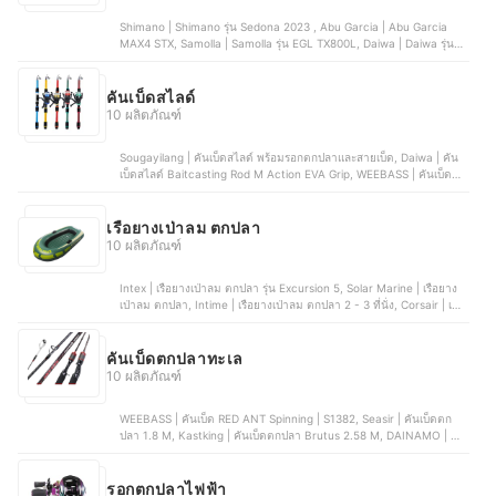
Shimano | Shimano รุ่น Sedona 2023 , Abu Garcia | Abu Garcia
MAX4 STX, Samolla | Samolla รุ่น EGL TX800L, Daiwa | Daiwa รุ่น
TATULA JDM, WEEBASS | WEEBASS GRIPEN T-8500
คันเบ็ดสไลด์
10 ผลิตภัณฑ์
Sougayilang | คันเบ็ดสไลด์ พร้อมรอกตกปลาและสายเบ็ด, Daiwa | คัน
เบ็ดสไลด์ Baitcasting Rod M Action EVA Grip, WEEBASS | คันเบ็ด
สไลด์ รุ่น TELE SPIN, GRACE | คันเบ็ดสไลด์ , Kingdom | คันเบ็ดสไลด์
แบบปั่น 4 + 1
เรือยางเป่าลม ตกปลา
10 ผลิตภัณฑ์
Intex | เรือยางเป่าลม ตกปลา รุ่น Excursion 5, Solar Marine | เรือยาง
เป่าลม ตกปลา, Intime | เรือยางเป่าลม ตกปลา 2 - 3 ที่นั่ง, Corsair | เรือ
ยางเป่าลม ตกปลา, Scintila | เรือยางเป่าลม ตกปลา
คันเบ็ดตกปลาทะเล
10 ผลิตภัณฑ์
WEEBASS | คันเบ็ด RED ANT Spinning | S1382, Seasir | คันเบ็ดตก
ปลา 1.8 M, Kastking | คันเบ็ดตกปลา Brutus 2.58 M, DAINAMO | คัน
เบ็ดตกปลา Spinning 1.8 M | S602UL, TOKUSHIMA | คันเบ็ดตกปลา
1.8 M
รอกตกปลาไฟฟ้า