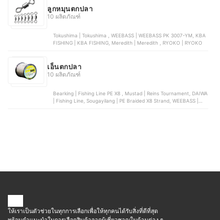
ลูกหมุนตกปลา
10 ผลิตภัณฑ์
Tokushima | Tokushima , WEEBASS | WEEBASS PK 3007-YM, KBA
FISHING | KBA FISHING, Meredith | Meredith , RYOKO | RYOKO
เอ็นตกปลา
10 ผลิตภัณฑ์
Bearking | Fishing Line PE X8 , Mustad | Reins Tournament, DAIWA
| Fishing Line, Sougayilang | PE Braided X8 Strand, WEEBASS |
สายสลิง | 1X7
ให้เราเป็นตัวช่วยในทุกการเลือกเพื่อให้ทุกคนได้รับสิ่งที่ดีที่สุด
พร้อมคำแนะนำในการเลือกสินค้าจากผู้เชี่ยวชาญในด้านต่าง ๆ