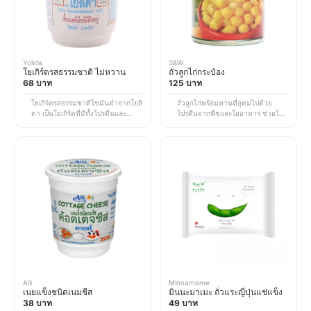
Yolida
S&W
โยเกิร์ตรสธรรมชาติ ไม่หวาน
ถั่วลูกไก่กระป๋อง
68 บาท
125 บาท
โยเกิร์ตรสธรรมชาติไขมันต่ำจากโยลิ
ถั่วลูกไก่พร้อมทานที่อุดมไปด้วย
ดา เป็นโยเกิร์ตที่มีทั้งโปรตีนและ
โปรตีนจากพืชและใยอาหาร ช่วยให้
โพรไบโอติก พร้อมควบคุมปริมาณ
อิ่มท้องนาน เหมาะกับผู้ที่ใส่ใจ
น้ำตาลไม่เกิน 10 กรัมต่อถ้วย เนื้อโย
สุขภาพหรือควบคุมน้ำหนัก สามารถ
เกิร์ตเข้มข้น รสชาติกลมกล่อม ทาน
แกะทานได้ทันทีหรือนำไปประกอบ
ได้ทั้งแบบเดี่ยว ๆ หรือจะจับคู่กับผลไม้
อาหารได้หลากหลายเมนู เช่น ฮัมมุส
ถั่ว และกราโนลาก็เข้ากันอย่างลงตัว
สลัด ซุป หรือเมนูเพื่อสุขภาพอื่น ๆ
*ราคานี้เป็นราคา ณ เวลาที่ทำการ
*ราคานี้เป็นราคา ณ เวลาที่ทำการ
อัปเดตข้อมูล อาจมีการเปลี่ยนแปลง
อัปเดตข้อมูล อาจมีการเปลี่ยนแปลง
ตาม EC Site
ตาม EC Site
Alli
Minnamame
เนยแข็งชนิดเนมชีส
มินนะมาเมะ ถั่วแระญี่ปุ่นแช่แข็ง
38 บาท
49 บาท