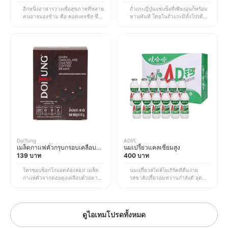
อีกหนึ่งอาหารว่างเพื่อสุขภาพที่หลาย
ถั่วแระญี่ปุ่นแช่แข็งที่เพียงอุ่นก็พร้อม
คนอาจมองข้าม คือ คอตเทจชีส ซึ่ง
ทานทันที โดยในถั่วแระมีทั้งโปรตีน
เป็นเนยแข็งสดที่มีไขมันต่ำ อุดมด้วย
พืช ใยอาหาร วิตามินและแร่ธาตุอีก
โปรตีน แคลเซียม วิตามินบี 2
หลายชนิด เช่น วิตามินเอ บี ซี และเค
ฟอสฟอรัส และซีลีเนียม โดยมีเคซีน
จึงเหมาะสำหรับสายคลีนและสาย
โปรตีนซึ่งเป็นโปรตีนที่ย่อยและดูดซึม
สุขภาพที่ต้องการของว่างทานเล่นใน
ช้า จึงช่วยให้อิ่มท้องนาน เหมาะ
ระหว่างวัน หรือจะนำไปประกอบ
สำหรับทานคู่กับผลไม้ สลัด กราโนลา
อาหารก็ได้เช่นกัน *ราคานี้เป็นราคา
หรือซีเรียล เพื่อเพิ่มรสชาติให้อร่อย
ณ เวลาที่ทำการอัปเดตข้อมูล อาจมี
มากขึ้น *ราคานี้เป็นราคา ณ เวลา
การเปลี่ยนแปลงตาม EC Site
ที่ทำการอัปเดตข้อมูล อาจมีการ
เปลี่ยนแปลงตาม EC Site
DoiTung
AD钙
เมล็ดกาแฟคั่วกรุบกรอบเคลือบ
นมเปรี้ยวแคลเซียมสูง
ดาร์กช็อกโกแลต
139 บาท
400 บาท
ใครชอบช็อกโกแลตต้องลอง! เมล็ด
นมเปรี้ยวสไตล์โยเกิร์ตที่ดื่มง่าย
กาแฟคั่วจากดอยตุงเคลือบด้วยดาร์
รสชาติเปรี้ยวอมหวานกำลังดี อุดมไป
กช็อกโกแลต ซึ่งเป็นการผสานความ
ด้วยแคลเซียมที่มีส่วนช่วยในการคง
หอมเข้มของเมล็ดกาแฟเข้ากับรสขม
สภาพปกติของกระดูกและฟัน เหมาะ
หวานของดาร์กช็อกโกแลตอย่าง
สำหรับดื่มระหว่างวัน ช่วงที่รู้สึก
ลงตัว โดยดาร์กช็อกโกแลตมีสารฟ
เหนื่อยล้า หรือหลังออกกำลังกาย เพื่อ
ดูไอเทมโปรดทั้งหมด
ลาโวนอยด์และโพลีฟีนอล ที่มีส่วน
เติมความสดชื่นและความอิ่มท้อง
ช่วยปกป้องเซลล์จากอนุมูลอิสระ
แบบเบา ๆ *ราคานี้เป็นราคา ณ เวลา