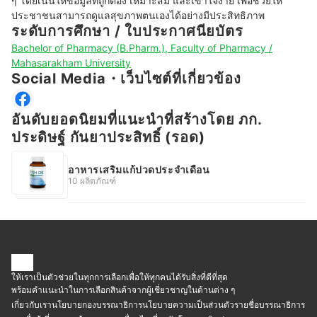
ๆ โดยเน้นให้ข้อมูลที่ถูกต้อง เหมาะสม และเข้าใจง่าย เพื่อช่วยให้
ประชาชนสามารถดูแลสุขภาพตนเองได้อย่างมีประสิทธิภาพ
ระดับการศึกษา / ใบประกาศนียบัตร
Bachelor of Pharmacy (B.Pharm.), Faculty of Pharmacy /
Mahasarakham University
Social Media・เว็บไซต์ที่เกี่ยวข้อง
อันดับยอดนิยมที่แนะนำที่สร้างโดย ภก.
ประดิษฐ์ กันยาประสิทธิ์ (รอด)
อาหารเสริมแก้ปวดประจำเดือน
10 ผลิตภัณฑ์
ให้เราเป็นตัวช่วยในทุกการเลือกเพื่อให้ทุกคนได้รับสิ่งที่ดีที่สุด
พร้อมคำแนะนำในการเลือกสินค้าจากผู้เชี่ยวชาญในด้านต่าง ๆ
เกี่ยวกับเรา
นโยบายกองบรรณาธิการ
นโยบายความเป็นส่วนตัว
รายชื่อบรรณาธิการ