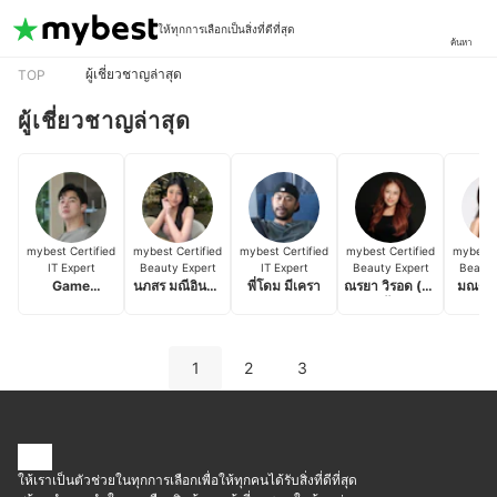
ให้ทุกการเลือกเป็นสิ่งที่ดีที่สุด
ค้นหา
ผู้เชี่ยวชาญล่าสุด
TOP
ผู้เชี่ยวชาญล่าสุด
mybest Certified
mybest Certified
mybest Certified
mybest Certified
mybest C
IT Expert
Beauty Expert
IT Expert
Beauty Expert
Beauty
Game
นภสร มณีอินทร์
พี่โดม มีเครา
ณรยา วิรอด (ครู
มณฑิรา
Tutustory
(ครีม)
ผึ้ง)
รัตนวงศ์
1
2
3
ให้เราเป็นตัวช่วยในทุกการเลือกเพื่อให้ทุกคนได้รับสิ่งที่ดีที่สุด