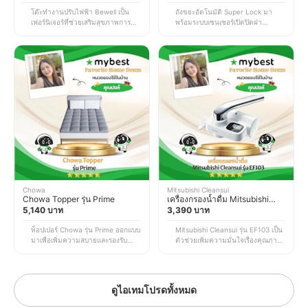
โต๊ะทำงานปรับไฟฟ้า Bewell เป็น
ถังขยะอัตโนมัติ Super Lock มา
เฟอร์นิเจอร์ที่ช่วยเสริมสุขภาพการนั่ง
พร้อมระบบเซนเซอร์เปิดปิดฝา
ทำงานได้ในระยะยาว โดยปรับระดับ
อัตโนมัติที่ตอบสนองได้อย่างรวดเร็ว
ความสูงต่ำได้ด้วยระบบไฟฟ้า ทำให้
ช่วยให้ทิ้งขยะได้โดยไม่ต้องสัมผัสตัว
สลับระหว่างการนั่งและยืนทำงาน
ถังโดยตรง จึงลดการสัมผัสเชื้อโรค
หรือปรับระดับให้เหมาะกับสรีระของผู้
และสิ่งสกปรกได้เป็นอย่างดี นอกจาก
ใช้งานแต่ละคนได้อย่างยืดหยุ่น ช่วย
นี้ ยังมีดีไซน์เรียบหรู เข้ากับการ
ให้การทำงานหน้าจอคอมเป็นเวลา
ตกแต่งบ้านได้หลากหลายสไตล์
นานมีความสบายตัวมากขึ้น ทั้งยัง
ทำให้พื้นที่ภายในบ้านดูสะอาดตา
ช่วยลดการนั่งอยู่ในท่าเดิมต่อเนื่อง
และเป็นระเบียบมากขึ้น *ราคานี้เป็น
เป็นเวลานาน ซึ่งมักทำให้เกิดอาการ
ราคา ณ เวลาที่ทำการอัปเดตข้อมูล
ปวดหลัง ปวดคอ และออฟฟิศซินโด
อาจมีการเปลี่ยนแปลงตาม EC Site
รมได้อีกด้วย *ราคานี้เป็นราคา ณ
เวลาที่ทำการอัปเดตข้อมูล อาจมีการ
เปลี่ยนแปลงตาม EC Site
Chowa
Mitsubishi Cleansui
Chowa Topper รุ่น Prime
เครื่องกรองน้ำดื่ม Mitsubishi
5,140 บาท
Cleansui รุ่น EF103
3,390 บาท
ท็อปเปอร์ Chowa รุ่น Prime ออกแบบ
Mitsubishi Cleansui รุ่น EF103 เป็น
มาเพื่อเพิ่มความสบายและรองรับ
ตัวช่วยเพิ่มความมั่นใจเรื่องคุณภาพ
สรีระของร่างกายขณะหลับ ผลิตจาก
น้ำภายในบ้าน ด้วยระบบกรองที่ช่วย
วัสดุที่มีความนุ่ม แน่น และสัมผัสเย็น
ดักจับสิ่งสกปรกและสารปนเปื้อนต่าง ๆ
สบาย ทำให้ไม่รู้สึกร้อนอบอ้าว
ทำให้น้ำสะอาดเพียงพอสำหรับการ
ระหว่างการพักผ่อน ทั้งยังช่วย
ดื่ม ประกอบอาหาร รวมถึงการล้างผัก
ดูไอเทมโปรดทั้งหมด
กระจายแรงกดทับจากน้ำหนักตัวได้
และผลไม้ ซึ่งตอบโจทย์บ้านที่มีเด็ก
อย่างเหมาะสม จึงลดโอกาสเกิด
เล็กหรือครอบครัวที่ใส่ใจเรื่องความ