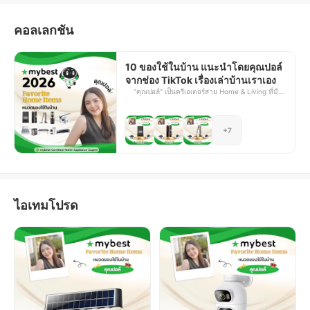
ปรับใช้เพื่อยกระดับคุณภาพการอยู่อาศัย และสร้างบรรยากาศ
ภายในบ้านให้ตอบโจทย์ทั้งด้านความสะดวกสบายและความเป็น
คอลเลกชัน
ระเบียบได้อย่างมีประสิทธิภาพ
10 ของใช้ในบ้าน แนะนำโดยคุณปอล์
จากช่อง TikTok เรื่องเล่าบ้านเราเอง
"คุณปอล์" เป็นครีเอเตอร์สาย Home & Living ที่มี
ความชื่นชอบในการตกแต่งและดูแลบ้าน จึงมักแบ่ง
ปันประสบการณ์และไอเดียต่าง ๆ ผ่านช่อง TikTok
"เรื่องเล่าบ้านเราเอง" ไม่ว่าจะเป็นเทคนิคการจัด
+7
บ้าน การเลือกของใช้ และแนวทางการดูแลพื้นที่ต่าง
ๆ ให้เป็นระเบียบ โดยเน้นการนำเสนอข้อมูลที่มาจาก
ประสบการณ์จริง เข้าใจง่าย และสามารถนำไปปรับ
ใช้ตามได้ในชีวิตประจำวัน บทความนี้ mybest ได้
ร่วมกับคุณปอล์เพื่อคัดเลือกผลิตภัณฑ์ของใช้ในบ้าน
จำนวน 10 รายการที่คุณปอล์ชื่นชอบหรือเคยใช้งาน
แล้วประทับใจจริง โดยหวังว่าจะช่วยให้ผู้อ่านมี
ไอเทมโปรด
แนวทางประกอบการตัดสินใจเลือกซื้อได้ง่ายยิ่งขึ้น