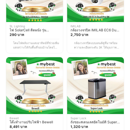
SL Lighting
IMILAB
ไฟ SolarCell ติดผนัง รุ่น
กล้องวงจรปิด IMILAB EC6 Dual
SOLARWALL-WASH
290 บาท
Pro 3K
2,750 บาท
โคมไฟพลังงานแสงอาทิตย์ที่ช่วยเพิ่ม
กล้องวงจรปิดแบบเลนส์คู่ที่มาพร้อม
แสงสว่างให้กับพื้นที่รอบบ้านโดยไม่
ความละเอียดระดับ 3K ให้มุมภาพ
ต้องเสียค่าไฟฟ้าเพิ่มเติม ตัวโคมมี
กว้างและคมชัดขึ้นทั้งในเวลากลาง
ดีไซน์เรียบสวย เข้ากับการตกแต่ง
วันและกลางคืน ทั้งยังรองรับการ
บ้านได้แทบทุกสไตล์ ที่สำคัญคือติด
ตรวจจับความเคลื่อนไหวและส่งการ
ตั้งง่าย ไม่ต้องเดินสายไฟ และส่อง
แจ้งเตือนแบบเรียลไทม์ผ่าน
สว่างได้ยาวนานตลอดคืน โดยให้
แอปพลิเคชัน ทำให้ติดตาม
แสงที่นุ่มนวลสบายตา ซึ่งช่วยเสริม
สถานการณ์ภายในบ้านและพูดคุย
บรรยากาศและเพิ่มมิติให้กับบ้านได้
โต้ตอบกับบุคคลบริเวณหน้ากล้องได้
อย่างลงตัว เหมาะสำหรับติดตั้ง
ทันที ซึ่งช่วยเพิ่มความอุ่นใจด้าน
บริเวณผนังบ้าน ทางเดิน สวน หรือ
ความปลอดภัยมากขึ้น โดยเฉพาะใน
พื้นที่รอบบ้านที่ต้องการเพิ่มความ
ช่วงเวลาที่ไม่อยู่บ้าน *ราคานี้เป็น
สว่างในช่วงเวลากลางคืน *ราคานี้
ราคา ณ เวลาที่ทำการอัปเดตข้อมูล
เป็นราคา ณ เวลาที่ทำการอัปเดต
อาจมีการเปลี่ยนแปลงตาม EC Site
ข้อมูล อาจมีการเปลี่ยนแปลงตาม EC
Site
Bewell
Super Lock
โต๊ะทำงานปรับไฟฟ้า Bewell
ถังขยะสเตนเลสอัตโนมัติ Super
8,491 บาท
Lock
1,320 บาท