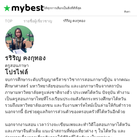
ให้ทุกการเลือกเป็นสิ่งที่ดีที่สุด
ค้นหา
รริริญ คงกุทอง
TOP
รายชื่อผู้เชี่ยวชาญ
รริริญ คงกุทอง
ครูสอนภาษา
โปรไฟล์
จบการศึกษาระดับปริญญาตรีสาขาวิชาการสอนภาษาญี่ปุ่น จากคณะ
ศึกษาศาสตร์ มหาวิทยาลัยขอนแก่น และเอกภาษาจีนจากสถาบัน
ภาษามหาวิทยาลัยครูแห่งชาติจางฮั่ว ประเทศไต้หวัน ปัจจุบัน ทำงาน
เป็นครูสอนภาษาไทยที่โรงเรียนประถมสังกัดกระทรวงศึกษาไต้หวัน 
รวมถึงมหาวิทยาลัยเอกชน และรับงานพาร์ทไทม์เป็นล่ามให้กับตำรวจ 
นอกจากนี้ ยังช่วยดูแลกิจการส่วนตัวของครอบครัวที่ไต้หวันอีกด้วย 

นอกจากงานสอน เวลาว่างจะเขียนเพจและทำวิดีโอสอนภาษาไต้หวัน
และภาษาจีนตัวเต็ม แนะนำสถานที่ท่องเที่ยวต่าง ๆ ในไต้หวัน และ