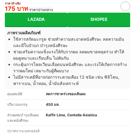
ราคาอ้างอิง
175 บาท
ราคาปานกลาง
LAZADA
SHOPEE
ภาพรวมผลิตภัณฑ์
ใช้สารสกัดมะกรูด ช่วยทำความสะอาดหนังศีรษะ ลดความมัน
และมีใบบัวบก บำรุงหนังศีรษะ
ช่วยเสริมความแข็งแรงให้กับรากผม ลดผมขาดหลุดร่วง ทำให้
ผมดูหนาและเรียบลื่น ไม่พันกัน
กระตุ้นการไหลเวียนเลือดบนหนังศีรษะ และเร่งให้เกิดการสร้าง
รากผมใหม่ เหมาะกับผู้ที่ผมบาง
ไม่มีสารเคมีที่อาจก่อการระคายเคือง 13 ชนิด เช่น ซิลิโคน,
พาราเบน, น้ำหอม, น้ำมันสังเคราะห์
คุณสมบัติ
ลดการขาดร่วงของเส้นผม
ปริมาณบรรจุ
450 มล.
ส่วนผสมบำรุงเส้นผม
Kaffir Lime, Centella Asiatica
และหนังศีรษะ
ปราศจากแอลกอฮอล์