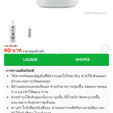
อ้างอิง:
lazada.co.th
ราคาอ้างอิง
90 บาท
ราคาค่อนข้างต่ำ
LAZADA
SHOPEE
ภาพรวมผลิตภัณฑ์
ใช้สารสกัดดอกอัญชันที่มีสารแอนโทไซยานิน ช่วยให้เส้นผมดก
ดำและลดการเกิดผมหงอก
มีส่วนผสมของแพนทีนอล ช่วยรักษาความชุ่มชื้น ลดผมขาดหลุด
ร่วง และทำให้ผมเงางาม
ช่วยบำรุงให้เส้นผมแข็งแรง นุ่มลื่น มีน้ำหนัก จัดทรงง่ายขึ้น
และเหมาะกับทุกสภาพเส้นผม
ค่า pH ใกล้เคียงหนังศีรษะ ช่วยลดการแพ้หรือระคายเคือง และ
ทำให้หนังศีรษะไม่แห้งลอก