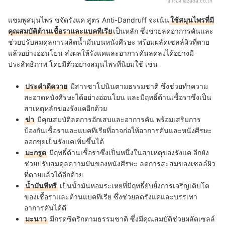
อ้างอิง:
lazada.co.th
แชมพูสมุนไพร ขจัดรังแค สูตร Anti-Dandruff จะเน้น
ใช้สมุนไพรที่มี
คุณสมบัติต้านเชื้อราและแบคทีเรีย
เป็นหลัก ซึ่งช่วยลดอาการคันและ
ช่วยปรับสมดุลการผลิตน้ำมันบนหนังศีรษะ พร้อมผลัดเซลล์ผิวที่ตาย
แล้วอย่างอ่อนโยน ส่งผลให้รังแคและอาการคันลดลงได้อย่างมี
ประสิทธิภาพ โดยมีตัวอย่างสมุนไพรที่นิยมใช้ เช่น
ประคำดีควาย
มีสารซาโปนินตามธรรมชาติ ซึ่งช่วยทำความ
สะอาดหนังศีรษะได้อย่างอ่อนโยน และมีฤทธิ์ต้านเชื้อราซึ่งเป็น
สาเหตุหลักของรังแคอีกด้วย
ข่า
มีคุณสมบัติลดการอักเสบและอาการคัน พร้อมเสริมการ
ป้องกันเชื้อราและแบคทีเรียที่อาจก่อให้อาการคันและหนังศีรษะ
ลอกขุยเป็นรังแคเพิ่มขึ้นได้
มะกรูด
มีฤทธิ์ต้านเชื้อราซึ่งเป็นหนึ่งในสาเหตุของรังแค อีกยัง
ช่วยปรับสมดุลความมันของหนังศีรษะ ลดการสะสมของเซลล์ผิว
ที่ตายแล้วได้อีกด้วย
น้ำมันทีทรี
เป็นน้ำมันหอมระเหยที่มีฤทธิ์ยับยั้งการเจริญเติบโต
ของเชื้อราและต้านแบคทีเรีย ซึ่งช่วยลดรังแคและบรรเทา
อาการคันได้ดี
มะนาว
มีกรดซิตริกตามธรรมชาติ ซึ่งมีคุณสมบัติช่วยผลัดเซลล์