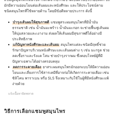
มักมีความอ่อนโยนต่อเส้นผมและหนังศีรษะ และให้ประโยชน์ตาม
ชนิดสมุนไพรที่ใช้หลายด้าน โดยมีข้อดีหลายประการ ดังนี้
บำรุงเส้นผมให้สุขภาพดี
แชมพูสระผมสมุนไพรที่มีน้ำมัน
ธรรมชาติ เช่น น้ำมันมะพร้าว น้ำมันมะกอก จะช่วยฟื้นฟูเส้นผม
ให้นุ่มสลวยและเงางาม ส่งผลให้เส้นผมมีสุขภาพดีได้อย่างมี
ประสิทธิภาพ
แก้ปัญหาหนังศีรษะและเส้นผม
สมุนไพรแต่ละชนิดมีฤทธิ์ช่วย
รักษาปัญหาบริเวณหนังศีรษะและเส้นผมต่าง ๆ เช่น มะกรูด ช่วย
ลดเชื้อราและรังแค โสม ช่วยบำรุงรากผม ซึ่งตอบโจทย์ผู้ที่มี
ปัญหาเฉพาะได้อย่างครอบคลุม
ลดการระคายเคือง
ยาสระผมสมุนไพรมักออกแบบให้มีความอ่อน
โยนและเลี่ยงการใช้สารเคมีที่อาจก่อให้เกิดการระคายเคือง เช่น
ซิลิโคน พาราเบน หรือ SLS จึงเหมาะกับใช้ในผู้ที่มีหนังศีรษะแพ้
ง่ายด้วย
แจ้งเนื้อหาผิดพลาด
วิธีการเลือกแชมพูสมุนไพร