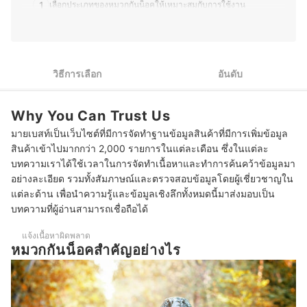
สามารถเลือกอุปกรณ์ที่เหมาะสมกับการใช้งานของตนเองได้
1
เลือกประเภทของหมวกกันน็อคให้เหมาะสมกับการใช้งาน
อย่างคุ้มค่า
ประวัติของ ภารวี พิมพ์ทอง (มอส)
2
พิจารณาวัสดุหมวกกันน็อค เพื่อความทนทาน
ตรวจสอบส่วนประกอบของหมวกกันน็อค ทั้งรูปทรง ชิลด์และนวม
3
หมวก เพื่อประสิทธิภาพสูงสุด
วิธีการเลือก
อันดับ
4
ตรวจสอบสายรัดคาง ป้องกันการลื่นหลุด
Why You Can Trust Us
ตรวจสอบมาตรฐานการผลิตหมวกกันน็อค เพื่อความปลอดภัยในการ
5
มายเบสท์เป็นเว็บไซต์ที่มีการจัดทำฐานข้อมูลสินค้าที่มีการเพิ่มข้อมูล
ใช้งาน
สินค้าเข้าไปมากกว่า 2,000 รายการในแต่ละเดือน ซึ่งในแต่ละ
6
เลือกหมวกกันน็อคจากแบรนด์ยอดนิยม เพื่อความมั่นใจในคุณภาพ
บทความเราได้ใช้เวลาในการจัดทำเนื้อหาและทำการค้นคว้าข้อมูลมา
อย่างละเอียด รวมทั้งสัมภาษณ์และตรวจสอบข้อมูลโดยผู้เชี่ยวชาญใน
10 หมวกกันน็อค ยี่ห้อไหนดี แบบเต็มใบ ครึ่งใบ เปิดคาง
แต่ละด้าน เพื่อนำความรู้และข้อมูลเชิงลึกทั้งหมดนี้มาส่งมอบเป็น
บทความที่ผู้อ่านสามารถเชื่อถือได้
ควรดูแลรักษาหมวกกันน็อคอย่างไร
แจ้งเนื้อหาผิดพลาด
หมวกกันน็อคต้องเปลี่ยนใหม่เมื่อไร
หมวกกันน็อคสำคัญอย่างไร
การใส่หมวกกันน็อคหลวมเกินไปมีผลต่อความปลอดภัยหรือไม่
หมวกกันน็อคที่โดนแดดบ่อย ๆ เสื่อมสภาพเร็วหรือไม่