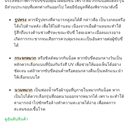
ประสิทธิภาพการขับขี่ของคุณได้ดียิ่งขึ้น เพราะหมวกกันน็อคแต่ละรุ่น
มีส่วนประกอบที่แตกต่างกันออกไป โดยมีข้อมูลที่ต้องพิจารณาดังนี้
รูปทรง
ควรมีรูปทรงที่สามารถลู่ลมได้ดี กล่าวคือ เป็นวงกลมหรือ
โค้งไปด้านหลัง เพื่อให้ไม่ต้านลม เนื่องจากเมื่อต้านลมจะทำให้
รู้สึกถึงแรงต้านช่วงศีรษะขณะขับขี่ โดยเฉพาะเมื่อลมแรงอาจ
เกิดการกระชากจนเสียการควบคุมรถและเป็นอันตรายต่อผู้ขับขี่
ได้
กระจกหมวก
หรือชิลด์หมวกกันน็อค หากขับขี่ตอนกลางวันเป็น
หลักควรเลือกแบบที่ป้องกันรังสี UV เพื่อช่วยให้มองเห็นได้อย่าง
ชัดเจน แต่ถ้าหากขับขี่ตอนค่ำหรือตอนกลางคืนเป็นหลักแนะนำ
ให้เลือกแบบใส
นวมหมวก
เป็นฟองน้ำหรือผ้านุ่มที่บุภายในหมวกกันน็อค หาก
เป็นไปได้ควรเลือกรุ่นที่ถอดนวมออกจากหมวกได้ เพราะจะทำให้
สามารถนำไปซักหรือล้างทำความสะอาดได้ง่าย เพื่อลดการ
สะสมของเชื้อโรค
ดูอันดับสินค้า