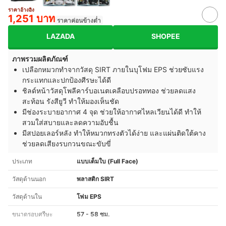
ราคาอ้างอิง
1,251 บาท
ราคาค่อนข้างต่ำ
LAZADA
SHOPEE
ภาพรวมผลิตภัณฑ์
เปลือกหมวกทำจากวัสดุ SIRT ภายในบุโฟม EPS ช่วยซับแรง
กระแทกและปกป้องศีรษะได้ดี
ชิลด์หน้าวัสดุโพลีคาร์บอเนตเคลือบปรอททอง ช่วยลดแสง
สะท้อน รังสียูวี ทำให้มองเห็นชัด
มีช่องระบายอากาศ 4 จุด ช่วยให้อากาศไหลเวียนได้ดี ทำให้
สวมใส่สบายและลดความอับชื้น
มีสปอยเลอร์หลัง ทำให้หมวกทรงตัวได้ง่าย และแผ่นติดใต้คาง
ช่วยลดเสียงรบกวนขณะขับขี่
ประเภท
แบบเต็มใบ (Full Face)
วัสดุด้านนอก
พลาสติก SIRT
วัสดุด้านใน
โฟม EPS
ขนาดรอบศรีษะ
57 - 58 ซม.