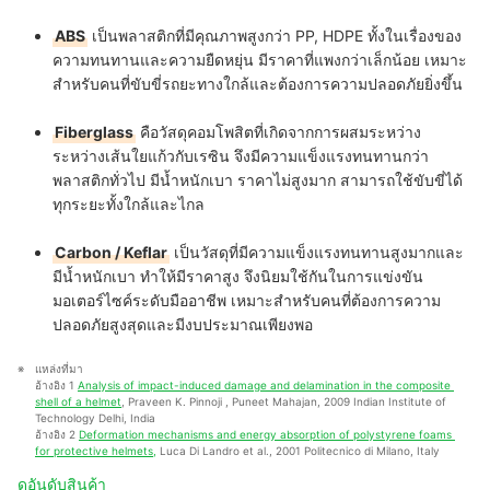
ABS
เป็นพลาสติกที่มีคุณภาพสูงกว่า PP, HDPE ทั้งในเรื่องของ
ความทนทานและความยืดหยุ่น มีราคาที่แพงกว่าเล็กน้อย เหมาะ
สำหรับคนที่ขับขี่รถยะทางใกล้และต้องการความปลอดภัยยิ่งขึ้น
Fiberglass
คือวัสดุคอมโพสิตที่เกิดจากการผสมระหว่าง
ระหว่างเส้นใยแก้วกับเรซิน จึงมีความแข็งแรงทนทานกว่า
พลาสติกทั่วไป มีน้ำหนักเบา ราคาไม่สูงมาก สามารถใช้ขับขี่ได้
ทุกระยะทั้งใกล้และไกล
Carbon / Keflar
เป็นวัสดุที่มีความแข็งแรงทนทานสูงมากและ
มีน้ำหนักเบา ทำให้มีราคาสูง จึงนิยมใช้กันในการแข่งขัน
มอเตอร์ไซค์ระดับมืออาชีพ เหมาะสำหรับคนที่ต้องการความ
ปลอดภัยสูงสุดและมีงบประมาณเพียงพอ
แหล่งที่มา
อ้างอิง 1 
Analysis of impact-induced damage and delamination in the composite 
shell of a helmet
, Praveen K. Pinnoji , Puneet Mahajan, 2009 Indian Institute of 
Technology Delhi, India
อ้างอิง 2 
Deformation mechanisms and energy absorption of polystyrene foams 
for protective helmets,
 Luca Di Landro et al., 2001 Politecnico di Milano, Italy
ดูอันดับสินค้า