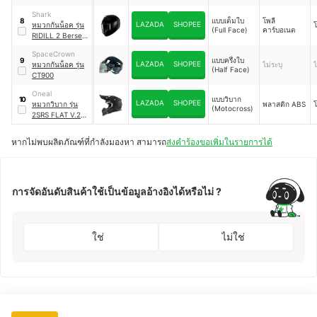
Shark
แบบเต็มใบ
โพลี
8
LAZADA
SHOPEE
หมวกกันน็อค รุ่น
(Full Face)
คาร์บอเนต
RIDILL 2 Bersek
KAA
SpaceCrown
แบบครึ่งใบ
9
LAZADA
SHOPEE
หมวกกันน็อค รุ่น
ไม่ระบุ
ไ
(Half Face)
CT900
Oneal
แบบวิบาก
10
LAZADA
SHOPEE
หมวกวิบาก รุ่น
พลาสติก ABS
(Motocross)
2SRS FLAT V.23
Black
หากไม่พบผลิตภัณฑ์ที่กำลังมองหา สามารถ
ส่งคำร้องขอเพิ่มในรายการได้
การจัดอันดับสินค้าใช้เป็นข้อมูลอ้างอิงได้หรือไม่ ?
ใช่
ไม่ใช่