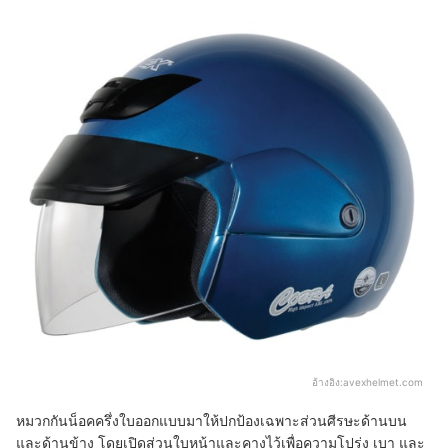
อ้างอิง:
avexhelmet.com
หมวกกันน็อคครึ่งใบออกแบบมาให้ปกป้องเฉพาะส่วนศีรษะด้านบน
และด้านข้าง โดยเปิดส่วนใบหน้าและคางไว้เพื่อความโปร่ง เบา และ