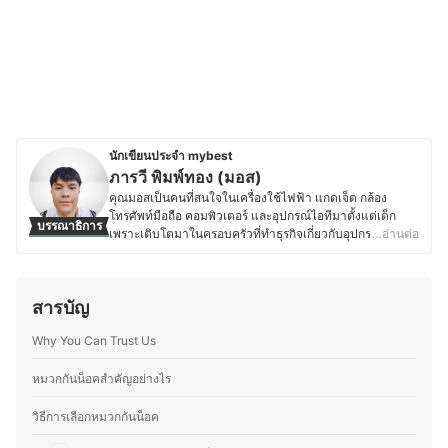
นักเขียนประจำ mybest
ภารวี พิมพ์ทอง (มอส)
คุณมอสเป็นคนที่สนใจในเครื่องใช้ไฟฟ้า แกดเจ็ต กล้อง
โทรศัพท์มือถือ คอมพิวเตอร์ และอุปกรณ์ไอทีมาตั้งแต่เด็ก
บรรณาธิการ
เพราะเติบโตมาในครอบครัวที่ทำธุรกิจเกี่ยวกับอุปกรณ์
…อ่านต่อ
อิเล็กทรอนิกส์ โดยปัจจุบันยังคงติดตามข่าวสารวงการไอที
อย่างต่อเนื่อง ไม่ว่าจะเป็นการเปิดตัวอุปกรณ์ใหม่ เทคโนโลยี
ล่าสุด หรือแนวโน้มของตลาดอุปกรณ์อิเล็กทรอนิกส์ นอกจาก
สารบัญ
การอัปเดตข้อมูลสินค้าไอทีแล้ว คุณมอสยังชื่นชอบงานช่าง
และ DIY โดยมักซ่อมแซมอุปกรณ์อิเล็กทรอนิกส์และเครื่องใช้
Why You Can Trust Us
ไฟฟ้าด้วยตัวเองเป็นประจำ ทำให้มีความเข้าใจเรื่อง
โครงสร้างและฟังก์ชันการทำงานของอุปกรณ์ต่างๆ มากขึ้น
ความชอบนี้ช่วยให้คุณมอสสามารถเปรียบเทียบจุดเด่นจุด
หมวกกันน็อคสำคัญอย่างไร
ด้อยของสินค้าเทคโนโลยีแต่ละประเภทได้อย่างชัดเจน ทำให้
สนุกกับการแบ่งปันความรู้เกี่ยวกับเทคโนโลยีและอุปกรณ์ไอที
วิธีการเลือกหมวกกันน็อค
ทั้งในแง่ของการเลือกซื้อ อัปเกรด และดูแลรักษา เพื่อให้ผู้อ่าน