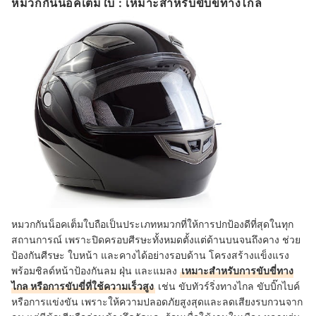
หมวกกันน็อคเต็มใบ : เหมาะสำหรับขับขี่ทางไกล
หมวกกันน็อคเต็มใบถือเป็นประเภทหมวกที่ให้การปกป้องดีที่สุดในทุก
สถานการณ์ เพราะปิดครอบศีรษะทั้งหมดตั้งแต่ด้านบนจนถึงคาง ช่วย
ป้องกันศีรษะ ใบหน้า และคางได้อย่างรอบด้าน โครงสร้างแข็งแรง
พร้อมชิลด์หน้าป้องกันลม ฝุ่น และแมลง
เหมาะสำหรับการขับขี่ทาง
ไกล หรือการขับขี่ที่ใช้ความเร็วสูง
เช่น ขับทัวร์ริ่งทางไกล ขับบิ๊กไบค์
หรือการแข่งขัน เพราะให้ความปลอดภัยสูงสุดและลดเสียงรบกวนจาก