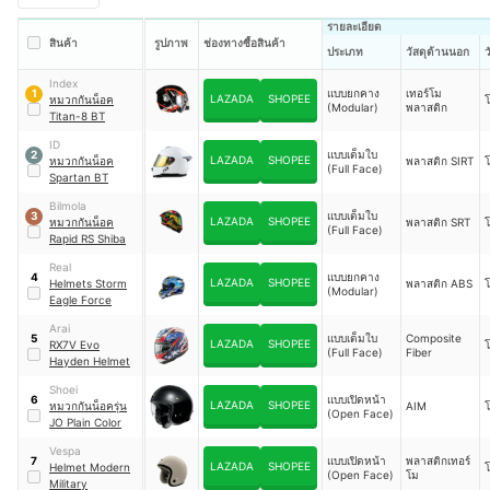
รายละเอียด
สินค้า
รูปภาพ
ช่องทางซื้อสินค้า
ประเภท
วัสดุด้านนอก
ว
Index
แบบยกคาง
เทอร์โม
1
LAZADA
SHOPEE
หมวกกันน็อค
(Modular)
พลาสติก
Titan-8 BT
ID
แบบเต็มใบ
2
LAZADA
SHOPEE
หมวกกันน็อค
พลาสติก SIRT
(Full Face)
Spartan BT
Bilmola
แบบเต็มใบ
3
LAZADA
SHOPEE
หมวกกันน็อค
พลาสติก SRT
(Full Face)
Rapid RS Shiba
Real
แบบยกคาง
4
LAZADA
SHOPEE
Helmets Storm
พลาสติก ABS
(Modular)
Eagle Force
Arai
แบบเต็มใบ
Composite
5
LAZADA
SHOPEE
RX7V Evo
(Full Face)
Fiber
Hayden Helmet
Shoei
แบบเปิดหน้า
6
LAZADA
SHOPEE
หมวกกันน็อครุ่น
AIM
(Open Face)
JO Plain Color
Vespa
แบบเปิดหน้า
พลาสติกเทอร์
7
LAZADA
SHOPEE
Helmet Modern
(Open Face)
โม
Military