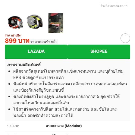
อ้างอิง:
lazada.co.th
ราคาอ้างอิง
899 บาท
ราคาค่อนข้างต่ำ
LAZADA
SHOPEE
ภาพรวมผลิตภัณฑ์
ผลิตจากวัสดุเทอร์โมพลาสติก แข็งแรงทนทาน และบุด้วยโฟม
EPS ช่วยดูดซับแรงกระแทก
ชิลด์หน้าทำจากโพลีคาร์บอเนต เคลือบสารปรอทลดแสงสะท้อน
และป้องกันรังสียูวีขณะขับขี่
ช่องติดตั้งลำโพงบลูทูธ และช่องระบายอากาศ 5 จุด ช่วยให้
อากาศไหลเวียนและลดกลิ่นอับ
ใช้สายรัดคางกริปล็อก สวมใส่และถอดง่าย และซับในและ
ฟองน้ำ ถอดซักทำความสะอาดได้
ประเภท
แบบยกคาง (Modular)