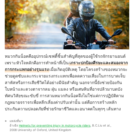
หมวกกันน็อคคืออุปกรณ์เซฟตี้ชิ้นสำคัญที่สุดของผู้ใช้รถจักรยานยนต์
เพราะหัวใจหลักคือการทำหน้าที่เป็น
เกราะปกป้องศีรษะและสมองจาก
การกระแทกอย่างรุนแรง
เมื่อเกิดอุบัติเหตุ โดยโครงสร้างของหมวกจะ
ช่วยดูดซับและกระจายแรงกระแทกเพื่อลดความเสี่ยงในการบาดเจ็บ
สาหัสหรือการเสียชีวิตได้อย่างมีนัยสำคัญ นอกจากนี้ยังช่วยป้องกัน
ใบหน้าและดวงตาจากลม ฝุ่น แมลง หรือเศษหินที่อาจปลิวมาบดบัง
ทัศนวิสัยขณะขับขี่ การสวมหมวกกันน็อคจึงไม่ใช่แค่การปฏิบัติตาม
กฎหมายจราจรเพื่อหลีกเลี่ยงค่าปรับเท่านั้น แต่คือการสร้างหลัก
ประกันความปลอดภัยที่ช่วยรักษาชีวิตและอนาคตในทุกๆ เส้นทาง
แหล่งที่มา
อ้างอิง 
Helmets for preventing injury in motorcycle riders
, B.C.Liu et al., 
2008 University of Oxford, United Kingdom