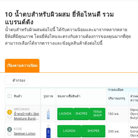
10 น้ำตบสำหรับผิวผสม ยี่ห้อไหนดี รวม
แบรนด์ดัง
น้ำตบสำหรับผิวผสมต่อไปนี้ ได้รับความนิยมและมาจากหลากหลาย
ยี่ห้อที่มีคุณภาพ โดยยี่ห้อไหนจะตรงกับความต้องการของคุณมากที่สุด
สามารถเลือกได้จากตารางและข้อมูลสินค้าดังต่อไปนี้
เรียงตามความนิยม
ตัวกรอง
รายละเอียด
สินค้า
รูปภาพ
ช่องทางซื้อสินค้า
ส่วนผ
ปริมาณบรรจุ
ความช
SRICHAND
Dipr
TikTok
1
LAZADA
SHOPEE
น้ำตบบำรุงผิว Skin
150 มล.
Glyco
SHOP
Buty
Moisture Burst
Glyco
Essence
Betai
Melot
KOSE
2
Hexan
LAZADA
SHOPEE
200 มล.
Extra
Sekkisei Lotion
Pant
Glyce
Allan