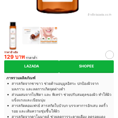
อ้างอิง:
lazada.co.th
ราคาอ้างอิง
129 บาท
ราคาต่ำ
LAZADA
SHOPEE
ภาพรวมผลิตภัณฑ์
สารสกัดจากชาขาว ช่วยต้านอนุมูลอิสระ ปกป้องผิวจาก
มลภาวะ และลดการเกิดจุดด่างดำ
ส่วนผสมจากไบฟิดา และ พิเทร่า ช่วยปรับสมดุลของผิว ทำให้ผิว
แข็งแรงและเนียนนุ่ม
สารสกัดคอมเฟรย์ สารสกัดใบบัวบก บรรเทาการอักเสบ ลดริ้ว
รอย และเติมความชุ่มชื้นให้ผิว
สารสกัดจากคาโมมายล์ ช่วยลดการระคายเคือง ลดรอยแดง