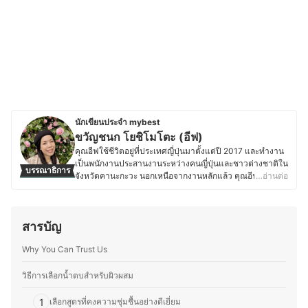
นักเขียนประจำ mybest
ขวัญชนก โยชิโมโตะ (อีฟ)
คุณอีฟใช้ชีวิตอยู่ที่ประเทศญี่ปุ่นมาตั้งแต่ปี 2017 และทำงาน
เป็นพนักงานประสานงานระหว่างคนญี่ปุ่นและชาวต่างชาติใน
บรรณาธิการ
จังหวัดคานะกะวะ นอกเหนือจากงานหลักแล้ว คุณอีฟยัง
…อ่านต่อ
ทำงานเป็นล่ามฟรีแลนซ์และมีความสนใจในเรื่องเครื่อง
สำอางและสกินแคร์ โดยชอบติดตามเทรนด์ความงามทั้งจาก
แบรนด์ญี่ปุ่นและอื่น ๆ ทดลองผลิตภัณฑ์ และอ่านรีวิวเกี่ยวกับ
สารบัญ
เครื่องสำอางและสกินแคร์อยู่เสมอ นอกจากนี้ ยังมี
ประสบการณ์แต่งหน้าสำหรับงานต่าง ๆ ทั้งในไทยและญี่ปุ่น
Why You Can Trust Us
ไม่ว่าจะเป็นแต่งหน้าเจ้าสาว แต่งหน้ารับปริญญา หรือแต่ง
หน้าออกงาน ทำให้คุณอีฟเข้าใจการเลือกใช้ผลิตภัณฑ์ให้
เหมาะกับสภาพผิวและโอกาสต่าง ๆ ซึ่งนอกจากด้านความ
วิธีการเลือกน้ำตบสำหรับผิวผสม
งามแล้ว คุณอีฟยังรักการทำอาหาร โดยเฉพาะการคิดค้นสูตร
ใหม่ ๆ ที่ผสมผสานระหว่างอาหารไทยและญี่ปุ่น รวมถึงสอนทำ
1
เลือกสูตรที่คงความชุ่มชื้นอย่างดีเยี่ยม