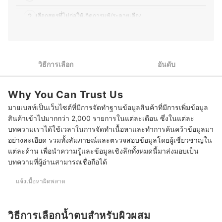
อาหารไทยให้กับคนญี่ปุ่นเป็นครั้งคราว จึงชอบทดลองวัตถุดิบ
ที่หาได้ในญี่ปุ่น และปรับรสชาติให้เข้ากับวัฒนธรรมการกิน
2
เลือกสูตรที่ไม่ก่อให้เกิดการแพ้/ระคายเคือง
ของที่นี่ อีกทั้งยังสนุกกับการแบ่งปันเรื่องราวเกี่ยวกับความงาม
และอาหาร ไม่ว่าจะเป็นเทคนิคแต่งหน้า การเลือกสกินแคร์
3
เลือกสูตรที่ซึมเข้าสู่ผิวได้เร็วและมีประสิทธิภาพ
หรือการสร้างสรรค์เมนูใหม่ ๆ เพื่อให้ผู้อ่านสามารถนำไปปรับ
ใช้ในชีวิตประจำวันได้อย่างมีประโยชน์
10 น้ำตบสำหรับผิวผสม ยี่ห้อไหนดี รวมแบรนด์ดัง
ประวัติของ ขวัญชนก โยชิโมโตะ (อีฟ)
วิธีการเลือก
อันดับ
Why You Can Trust Us
มายเบสท์เป็นเว็บไซต์ที่มีการจัดทำฐานข้อมูลสินค้าที่มีการเพิ่มข้อมูล
สินค้าเข้าไปมากกว่า 2,000 รายการในแต่ละเดือน ซึ่งในแต่ละ
บทความเราได้ใช้เวลาในการจัดทำเนื้อหาและทำการค้นคว้าข้อมูลมา
อย่างละเอียด รวมทั้งสัมภาษณ์และตรวจสอบข้อมูลโดยผู้เชี่ยวชาญใน
แต่ละด้าน เพื่อนำความรู้และข้อมูลเชิงลึกทั้งหมดนี้มาส่งมอบเป็น
บทความที่ผู้อ่านสามารถเชื่อถือได้
แจ้งเนื้อหาผิดพลาด
วิธีการเลือกน้ำตบสำหรับผิวผสม