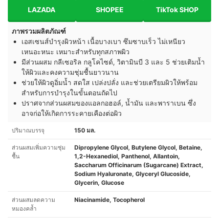
LAZADA
SHOPEE
TikTok SHOP
ภาพรวมผลิตภัณฑ์
เอสเซนส์บำรุงผิวหน้า เนื้อบางเบา ซึมซาบเร็ว ไม่เหนียว
เหนอะหนะ เหมาะสำหรับทุกสภาพผิว
มีส่วนผสม กลีเซอริล กลูโคไซด์, วิตามินบี 3 และ 5 ช่วยเติมน้ำ
ให้ผิวและคงความชุ่มชื้นยาวนาน
ช่วยให้ผิวดูอิ่มน้ำ สดใส เปล่งปลั่ง และช่วยเตรียมผิวให้พร้อม
สำหรับการบำรุงในขั้นตอนถัดไป
ปราศจากส่วนผสมของแอลกอฮอล์, น้ำมัน และพาราเบน ซึ่ง
อาจก่อให้เกิดการระคายเคืองต่อผิว
ปริมาณบรรจุ
150 มล.
ส่วนผสมเพิ่มความชุ่ม
Dipropylene Glycol, Butylene Glycol, Betaine,
ชื้น
1,2-Hexanediol, Panthenol, Allantoin,
Saccharum Officinarum (Sugarcane) Extract,
Sodium Hyaluronate, Glyceryl Glucoside,
Glycerin, Glucose
ส่วนผสมลดความ
Niacinamide, Tocopherol
หมองคล้ำ