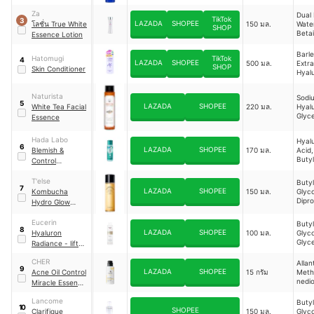
Triti
Sacc
Vulg
Za
Dual
Offi
TikTok
3
(Whe
LAZADA
SHOPEE
โลชั่น True White
150 มล.
Wate
(Sug
SHOP
Germ
Beta
Essence Lotion
Extra
Sodi
Hyal
Barl
Hatomugi
TikTok
4
LAZADA
SHOPEE
500 มล.
Glyce
Extra
SHOP
Skin Conditioner
Gluco
Hyal
Glyce
Acid,
Gluc
Dipr
Naturista
Sodi
Glyco
5
LAZADA
SHOPEE
White Tea Facial
220 มล.
Hyal
Buty
Glyce
Essence
Glyco
Pant
Glyce
Propa
Hada Labo
Hyal
Ethyl
6
LAZADA
SHOPEE
Blemish &
170 มล.
Acid,
cerin
Buty
Control
Allan
Glyco
Xant
Hydrating Lotion
Squa
Gum,
T'else
Buty
Sodi
7
Barb
LAZADA
SHOPEE
Kombucha
150 มล.
Glyco
Hyal
Leaf 
Dipr
Hydro Glow
Triet
Glyco
Essence
noin
Glyce
Eucerin
Buty
Meth
8
LAZADA
SHOPEE
Hyaluron
100 มล.
Glyco
Gluc
Glyce
Radiance - lift
Pent
Pant
Filler Boosting
Glyco
Sodi
CHER
Allan
Essence
Sodi
9
Hyal
LAZADA
SHOPEE
Acne Oil Control
15 กรัม
Meth
Hyal
Pant
nedio
Miracle Essence
Hydr
e
Ethyl
Hyal
Oil Free
cerin
Lancome
Acid
Buty
10
SHOPEE
Clarifique
150 มล.
Glyco