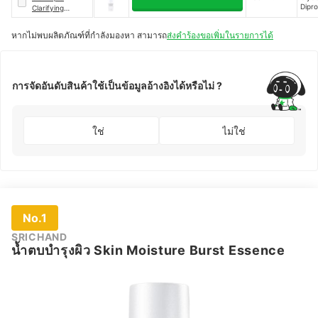
Dipr
Clarifying
Glyco
Refining Double
Pent
Treatment
หากไม่พบผลิตภัณฑ์ที่กำลังมองหา สามารถ
ส่งคำร้องขอเพิ่มในรายการได้
Glyco
Essence
Propa
Helia
Annu
Oil
(Sun
การจัดอันดับสินค้าใช้เป็นข้อมูลอ้างอิงได้หรือไม่ ?
Seed 
Vitis
Seed 
ใช่
ไม่ใช่
No.1
SRICHAND
น้ำตบบำรุงผิว Skin Moisture Burst Essence