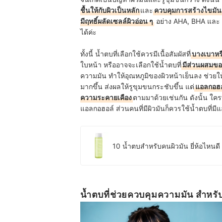
ชื้นให้กับผิวเป็นหลัก
และ
ควบคุมการสร้างไขมัน
มีฤทธิ์ผลัดเซลล์ผิวอ่อน ๆ
อย่าง AHA, BHA และ T
ได้ค่ะ
ทั้งนี้ น้ำตบที่เลือกใช้ควรมีเนื้อสัมผัสที่
บางเบาหร
ใบหน้า หรืออาจจะเลือกใช้น้ำตบที่
มีส่วนผสมข
ความมัน ทำให้อุณหภูมิของผิวหน้าเย็นลง ช่วยให
มากขึ้น ส่งผลให้รูขุมขนกระชับขึ้น แต่
แอลกอฮอล
ความระคายเคือง
ตามมาด้วยเช่นกัน ดังนั้น ใคร
แอลกอฮอล์ ส่วนคนที่มีผิวมันก็ควรใช้น้ำตบที่ม
10 น้ำตบสําหรับคนผิวมัน ยี่ห้อไหนดี 
น้ำตบที่ช่วยควบคุมความมัน สำหรั