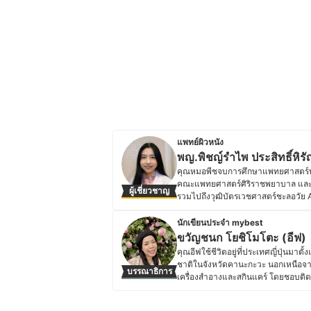
แพทย์ผิวหนัง
พญ.พิชญ์รำไพ ประสิทธิ์หิรั
คุณหมอพีชจบการศึกษาแพทยศาสตร์บั
คณะแพทยศาสตร์ศิริราชพยาบาล และ
ผู้เชี่ยวชาญ
รวมไปถึงวุฒิบัตรเวชศาสตร์ชะลอวัย A
เชี่ยวชาญด้านการใช้เครื่องเลเซอร์ เคร
และสารเติมเต็มต่าง ๆ ที่ผ่านการร
นักเขียนประจำ mybest
โดยคอยให้คำปรึกษาทั้งโรคผิวหนัง ก
ขวัญชนก โยชิโมโตะ (อีฟ)
ความสนใจด้านเทคโนโลยีเกี่ยวกับคว
คุณอีฟใช้ชีวิตอยู่ที่ประเทศญี่ปุ่นม
วิทยาการในด้านนี้อยู่ตลอด
ชาติในจังหวัดคานะกะวะ นอกเหนือจา
บรรณาธิการ
ประวัติของ พญ.พิชญ์รำไพ ประสิทธิ์ห
เครื่องสำอางและสกินแคร์ โดยชอบติด
รีวิวเกี่ยวกับเครื่องสำอางและสกินแค
ญี่ปุ่น ไม่ว่าจะเป็นแต่งหน้าเจ้าสาว