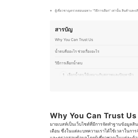
ผลิตภัณฑ์ให้เหมาะกับสภาพผิวและโอ
การคิดค้นสูตรใหม่ ๆ ที่ผสมผสานระหว
ผู้เชี่ยวชาญตรวจสอบเฉพาะ "วิธีการเลือก" เท่านั้น สินค้าและบ
ชอบทดลองวัตถุดิบที่หาได้ในญี่ปุ่น และ
ราวเกี่ยวกับความงามและอาหาร ไม่ว่าจ
ผู้อ่านสามารถนำไปปรับใช้ในชีวิตประ
สารบัญ
ประวัติของ ขวัญชนก โยชิโมโตะ (อ
Why You Can Trust Us
น้ำตบคืออะไร ช่วยเรื่องอะไร
วิธีการเลือกน้ำตบ
1
เลือกน้ำตบให้เหมาะกับสภาพและปัญหาผิว
2
เลือกน้ำตบที่ซึมซาบไว ไม่เหนียวเหนอะหนะ
10 น้ำตบถูกและดี ยี่ห้อไหนดี รวมน้ำตบตัวดัง แบรน
เคล็ดลับการใช้น้ำตบให้มีประสิทธิภาพสูงสุด
Why You Can Trust Us
คำถามที่พบบ่อยเกี่ยวกับน้ำตบ
มายเบสท์เป็นเว็บไซต์ที่มีการจัดทำฐานข้อมูลสิ
เดือน ซึ่งในแต่ละบทความเราได้ใช้เวลาในการจ
และตรวจสอบข้อมูลโดยผู้เชี่ยวชาญในแต่ละด้าน เ