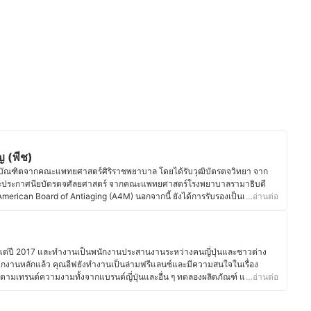
ญ (พีช)
ณฑิตจากคณะแพทยศาสตร์ศิริราชพยาบาล โดยได้รับวุฒิบัตรตจวิทยา จาก
ประกาศนียบัตรตจศัลยศาสตร์ จากคณะแพทยศาสตร์โรงพยาบาลรามาธิบดี
merican Board of Antiaging (A4M) นอกจากนี้ ยังได้การรับรองเป็นแพทย์ผู้
…อ่านต่อ
ื่องยกกระชับด้วยคลื่นอัลตราซาวด์ คลื่นวิทยุ การฉีดโบทูลินุ่มท็อกซินลดริ้วรอย
ับรองของ FDA อีกด้วย ปัจจุบันคุณหมอพีชทำงานในโรงพยาบาลรัฐบาลและเอกชน
ารดูแลผิวพรรณ ออกแบบรูปหน้า ลดริ้วรอยและศาสตร์ชะลอวัย โดยส่วนตัวมี
ามงามและผลิตภัณฑ์เสริมความงามต่าง ๆ จึงยังคอยติดตามเสริมความรู้และ
าตั้งแต่ปี 2017 และทำงานเป็นพนักงานประสานงานระหว่างคนญี่ปุ่นและชาวต่าง
กงานหลักแล้ว คุณอีฟยังทำงานเป็นล่ามฟรีแลนซ์และมีความสนใจในเรื่อง
ิรัญ (พีช)
ตามเทรนด์ความงามทั้งจากแบรนด์ญี่ปุ่นและอื่น ๆ ทดลองผลิตภัณฑ์ และอ่าน
…อ่านต่อ
ร์อยู่เสมอ นอกจากนี้ ยังมีประสบการณ์แต่งหน้าสำหรับงานต่าง ๆ ทั้งในไทยและ
 แต่งหน้ารับปริญญา หรือแต่งหน้าออกงาน ทำให้คุณอีฟเข้าใจการเลือกใช้