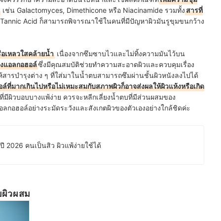
เช่น Galactomyces, Dimethicone หรือ Niacinamide รวมทั้ง
สารที่
annic Acid ก็สามารถพิจารณาใช้ในคนที่มีปัญหาผิวมันรูขุมขนกว้าง
ือเหลวใสคล้ายน้ำ
เนื่องจากซึมซาบไวและไม่ทิ้งความมันไว้บน
องแอลกอฮอล์
ซึ่งมีคุณสมบัติช่วยทำความสะอาดผิวและควบคุมเรื่อง
้สารบำรุงต่าง ๆ ที่ใส่มาในน้ำตบสามารถซึมผ่านชั้นผิวหนังลงไปได้
์ที่มากเกินไปหรือไม่เหมะสมกับสภาพผิวก็อาจส่งผลให้ผิวแห้งหรือเกิด
ที่มีผิวบอบบางแพ้ง่าย ควรจะหลีกเลี่ยงน้ำตบที่มีส่วนผสมของ
ีแอลกอฮอล์อย่างระมัดระวังและสังเกตผิวของตัวเองอย่างใกล้ชิดค่ะ
ปี 2026 คนเป็นสิว ผิวแพ้ง่ายใช้ได้
บผิวผสม