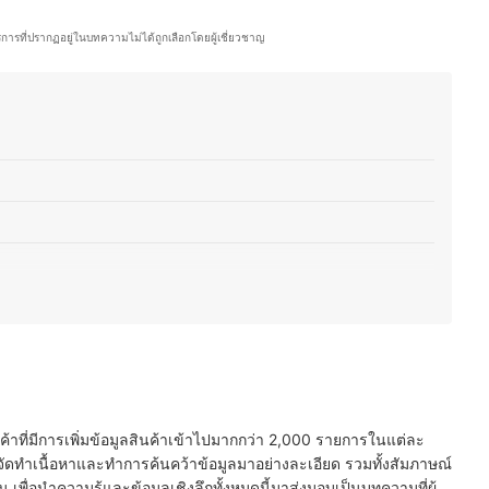
กาสต่าง ๆ ซึ่งนอกจากด้านความงามแล้ว คุณอีฟยังรักการทำอาหาร โดยเฉพาะ
่างอาหารไทยและญี่ปุ่น รวมถึงสอนทำอาหารไทยให้กับคนญี่ปุ่นเป็นครั้งคราว จึง
ริการที่ปรากฏอยู่ในบทความไม่ได้ถูกเลือกโดยผู้เชี่ยวชาญ
ปรับรสชาติให้เข้ากับวัฒนธรรมการกินของที่นี่ อีกทั้งยังสนุกกับการแบ่งปันเรื่อง
ะเป็นเทคนิคแต่งหน้า การเลือกสกินแคร์ หรือการสร้างสรรค์เมนูใหม่ ๆ เพื่อให้
จำวันได้อย่างมีประโยชน์
ีฟ)
ด์ยอดนิยม
นค้าที่มีการเพิ่มข้อมูลสินค้าเข้าไปมากกว่า 2,000 รายการในแต่ละ
ัดทำเนื้อหาและทำการค้นคว้าข้อมูลมาอย่างละเอียด รวมทั้งสัมภาษณ์
พื่อนำความรู้และข้อมูลเชิงลึกทั้งหมดนี้มาส่งมอบเป็นบทความที่ผู้