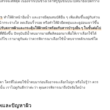
ร็จจะดีที่สุด เนื่องจากเป็นช่วงเวลาที่รูขุมขนบนใบหน้ายังเปิดกว้าง
ิว
ทำให้ผิวหน้าอิ่มน้ำ และอาจมีคุณสมบัติอื่น ๆ เพิ่มเติมขึ้นอยู่กับส่วน
ากระจ่างใส ลดเลือนริ้วรอย หรือทำให้ผิวยืดหยุ่นและดูอ่อนเยาว์ขึ้น
ปรับสภาพผิวและกระตุ้นให้ผิวหน้าพร้อมรับสารบำรุงอื่น ๆ ในขั้นต่อไป
ดียิ่งขึ้น ปัจจุบันมีน้ำตบมากมายที่ผลิตออกมาเพื่อให้เราเลือกใช้ได้
แก้ไข เรามาดูกันค่ะว่าควรพิจารณาเลือกใช้น้ำตบจากหลักเกณฑ์ใด
า ใครที่ไม่เคยใช้น้ำตบมาก่อนจึงอาจจะเลือกไม่ถูก หรือไม่รู้ว่า ควร
ั้น เราไปดูกันดีกว่าค่ะว่า คุณควรพิจารณาถึงปัจจัยใดบ้าง
าพและปัญหาผิว